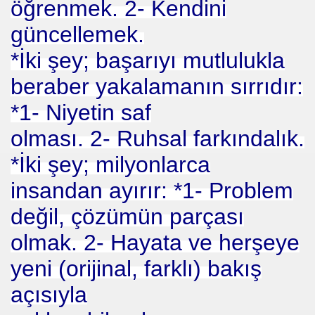
öğrenmek. 2- Kendini
I
güncellemek.
*İki şey; başarıyı mutlulukla
beraber yakalamanın sırrıdır:
rurumuz
*1- Niyetin saf
olması. 2- Ruhsal farkındalık.
*İki şey; milyonlarca
insandan ayırır: *1- Problem
değil, çözümün parçası
olmak. 2- Hayata ve herşeye
yeni (orijinal, farklı) bakış
açısıyla
cusu İSMAİL TOPKAR