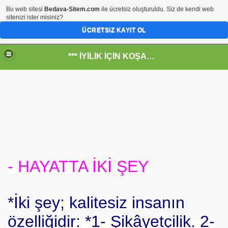
Bu web sitesi
Bedava-Sitem.com
ile ücretsiz oluşturuldu. Siz de kendi web
sitenizi ister misiniz?
ÜCRETSIZ KAYIT OL
*** İYİLİK İÇİN KOŞANLARIN YERİ***
RKİYE ULAŞ-İŞ. ***SERVİS VE ULAŞIM ÇALIŞANLARININ, 
 SERVİSİ
- HAYATTA İKİ ŞEY
*İki şey; kalitesiz insanın
özelliğidir: *1- Şikâyetçilik. 2-
R - HİDROJEN ENERJİ MRK *NASIL ENGELLENDİ* !!!