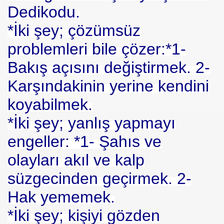
Dedikodu.
se) -Engellenen Mühendis !!!
*İki şey; çözümsüz
İ.M.D.E.S. Halal Food
problemleri bile çözer:*1-
Bakış açısını değiştirmek. 2-
Karşındakinin yerine kendini
RNEĞİ AS-DER.
koyabilmek.
Jİ
*İki şey; yanlış yapmayı
engeller: *1- Şahıs ve
OLOJİ TARİHİ MÜZESİ
olayları akıl ve kalp
süzgecinden geçirmek. 2-
Hak yememek.
*İki şey; kişiyi gözden