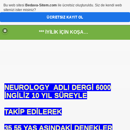
Bu web sitesi
Bedava-Sitem.com
ile ücretsiz oluşturuldu. Siz de kendi web
sitenizi ister misiniz?
ÜCRETSIZ KAYIT OL
*** İYİLİK İÇİN KOŞANLARIN YERİ***
RKİYE ULAŞ-İŞ. ***SERVİS VE ULAŞIM ÇALIŞANLARININ, 
 SERVİSİ
NEUROLOGY ADLI DERGİ 6000
İNGİLİZ 10 YIL SÜREYLE
TAKİP EDİLEREK
35 55 YAŞ ASINDAKİ DENEKLER
R - HİDROJEN ENERJİ MRK *NASIL ENGELLENDİ* !!!