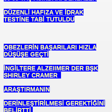
se) -Engellenen Mühendis !!!
DÜZENLİ HAFIZA VE İDRAK
TESTİNE TABİ TUTULDU
İ.M.D.E.S. Halal Food
RNEĞİ AS-DER.
OBEZLERİN BAŞARILARI HIZLA
DÜŞÜŞE GEÇTİ
Jİ
İNGİLTERE ALZEIIMER DER BŞK
SHIRLEY CRAMER
OLOJİ TARİHİ MÜZESİ
ARAŞTIRMANIN
DERİNLEŞTİRİLMESİ GEREKTİĞİNİ
BELİRTTİ