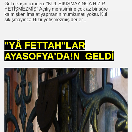
Gel çık işin içinden. "KUL SIKIŞMAYINCA HIZIR
YETİŞMEZMİŞ" Açılış merasimine çok az bir süre
kalmışken imalat yapmanın mümkünatı yoktu. Kul
sıkışmayınca Hızır yetişmezmiş derler...
"YÂ FETTAH"LAR
HİZMET VAKFI
AYASOFYA'DA!N GELDİ
İ ADAMI-İSMAİL TOPKAR