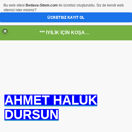
Bu web sitesi
Bedava-Sitem.com
ile ücretsiz oluşturuldu. Siz de kendi web
sitenizi ister misiniz?
ÜCRETSIZ KAYIT OL
*** İYİLİK İÇİN KOŞANLARIN YERİ***
RKİYE ULAŞ-İŞ. ***SERVİS VE ULAŞIM ÇALIŞANLARININ, 
 SERVİSİ
AHMET HALÛK
DURSUN
R - HİDROJEN ENERJİ MRK *NASIL ENGELLENDİ* !!!