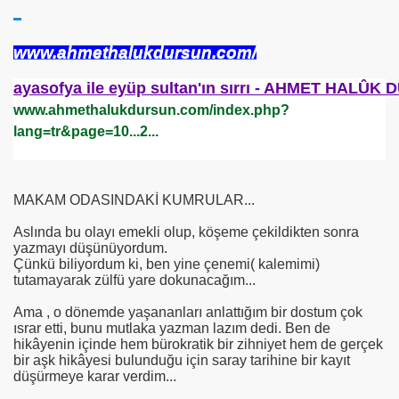
se) -Engellenen Mühendis !!!
www.ahmethalukdursun.com/
İ.M.D.E.S. Halal Food
ayasofya ile eyüp sultan'ın sırrı - AHMET HALÛK
www.ahmethalukdursun.com/index.php?
lang=tr&page=10...2...
RNEĞİ AS-DER.
Jİ
MAKAM ODASINDAKİ KUMRULAR...
Aslında bu olayı emekli olup, köşeme çekildikten sonra
yazmayı düşünüyordum.
OLOJİ TARİHİ MÜZESİ
Çünkü biliyordum ki, ben yine çenemi( kalemimi)
tutamayarak zülfü yare dokunacağım...
Ama , o dönemde yaşananları anlattığım bir dostum çok
ısrar etti, bunu mutlaka yazman lazım dedi. Ben de
hikâyenin içinde hem bürokratik bir zihniyet hem de gerçek
bir aşk hikâyesi bulunduğu için saray tarihine bir kayıt
düşürmeye karar verdim...