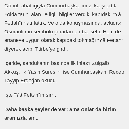
Gönül rahatlığıyla Cumhurbaşkanımızı karşıladık.
Yolda tarihi alan ile ilgili bilgiler verdik, kapıdaki “Yâ
Fettah”ı hatırlattık. Ve o da konuşmasında, avludaki
ojik Araştırmalar Mrk.
Osmanlı’nın sembolü çınarlardan bahsetti. Hem de
LUĞU
ananeye uygun olarak kapıdaki tokmağı “Yâ Fettah”
diyerek açıp, Türbe’ye girdi.
 BŞK. ENERJİ VERİMLİLİĞİ DER. BŞK
İçeride, sandukanın başında ilk ihlas’ı Zülgaib
Akkuş, ilk Yasin Suresi’ni ise Cumhurbaşkanı Recep
an Cezalandırılan Bürokrat
Tayyip Erdoğan okudu.
Eyüp Ensari ERGİN-Mehmet Kamil BERSE.
İşte “Yâ Fettah”ın sırrı.
ME BAŞKANI
Daha başka şeyler de var; ama onlar da bizim
aramızda sır...