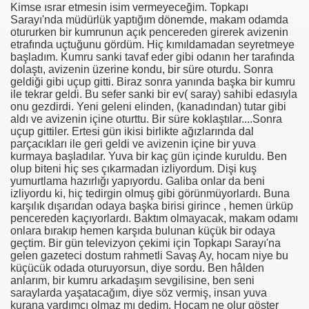
Kimse ısrar etmesin isim vermeyeceğim. Topkapı
Sarayı'nda müdürlük yaptığım dönemde, makam odamda
otururken bir kumrunun açık pencereden girerek avizenin
etrafında uçtuğunu gördüm. Hiç kımıldamadan seyretmeye
başladım. Kumru sanki tavaf eder gibi odanın her tarafında
dolaştı, avizenin üzerine kondu, bir süre oturdu. Sonra
geldiği gibi uçup gitti. Biraz sonra yanında başka bir kumru
ile tekrar geldi. Bu sefer sanki bir ev( saray) sahibi edasıyla
onu gezdirdi. Yeni geleni elinden, (kanadından) tutar gibi
aldı ve avizenin içine oturttu. Bir süre koklaştılar....Sonra
uçup gittiler. Ertesi gün ikisi birlikte ağızlarında dal
parçacıkları ile geri geldi ve avizenin içine bir yuva
kurmaya başladılar. Yuva bir kaç gün içinde kuruldu. Ben
olup biteni hiç ses çıkarmadan izliyordum. Dişi kuş
yumurtlama hazırlığı yapıyordu. Galiba onlar da beni
izliyordu ki, hiç tedirgin olmuş gibi görünmüyorlardı. Buna
karşılık dışarıdan odaya başka birisi girince , hemen ürküp
pencereden kaçıyorlardı. Baktım olmayacak, makam odamı
onlara bırakıp hemen karşıda bulunan küçük bir odaya
geçtim. Bir gün televizyon çekimi için Topkapı Sarayı'na
gelen gazeteci dostum rahmetli Savaş Ay, hocam niye bu
küçücük odada oturuyorsun, diye sordu. Ben hâlden
anlarım, bir kumru arkadaşım sevgilisine, ben seni
saraylarda yaşatacağım, diye söz vermiş, insan yuva
kurana yardımcı olmaz mı dedim. Hocam ne olur göster