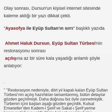
Olay sonrası, Dursun'un kişisel internet sitesinde
kaleme aldığı bir yazı dikkat çekti.
"
Ayasofya
ile Eyüp Sultan'ın sırrı
" başlıklı yazıda
Ahmet Haluk Dursun
,
Eyüp Sultan Türbesi
'nin
restorasyonu sonrası
açılış
ına az bir süre kala yaşadığı anlamlı şöyle
anlatıyor:
" "Restorasyon nedeniyle, dört yıl kapalı kalan Eyüp Sultan
Türbesi’nin açılış hazırlıkları tamamlanmış, bütün detaylar
gözden geçirilmişti. Daha doğrusu biz öyle zannetmiştik.
Türbenin içini baştan aşağı gözden geçirdik. Kutsal
Emanetler’den Kadem-i Şerif ve Sakal-ı Şerif yerine