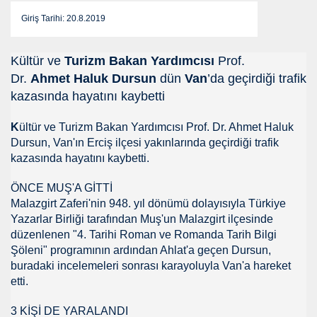
Giriş Tarihi: 20.8.2019
mlak krizi bekliyor!
ouen FRANSA
Kültür ve
Turizm Bakan Yardımcısı
Prof.
Dr.
Ahmet Haluk Dursun
dün
Van
’da geçirdiği trafik
ci
kazasında hayatını kaybetti
TS-SEN
K
ültür ve Turizm Bakan Yardımcısı Prof. Dr. Ahmet Haluk
Dursun, Van'ın Erciş ilçesi yakınlarında geçirdiği trafik
kazasında hayatını kaybetti.
NDING
ÖNCE MUŞ'A GİTTİ
Malazgirt Zaferi'nin 948. yıl dönümü dolayısıyla Türkiye
Yazarlar Birliği tarafından Muş'un Malazgirt ilçesinde
düzenlenen "4. Tarihi Roman ve Romanda Tarih Bilgi
Vermek .Dr.Hamdi KALYONCU
Şöleni" programının ardından Ahlat'a geçen Dursun,
buradaki incelemeleri sonrası karayoluyla Van'a hareket
 LÜTFÜ OFLAZ
etti.
rı- 21NCİ YY.Cuma da Halife adına Hutbe Okunan Ülkeler 1
3 KİŞİ DE YARALANDI