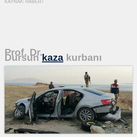
KAYNAK:
HABER7
EÇENLER Varmı?-WARREN BUFFET.
Prof. Dr.
Dursun
kaza
kurbanı
ALMAK
ISMİ REZERV SİSTEMİ-Prof.M.GÜNDOĞAN. Prof.G.ÇETİN
ları Birliği
I-