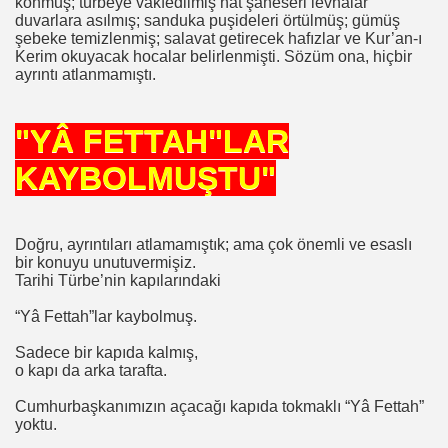
konmuş; türbeye vakfedilmiş hat şaheseri levhalar
duvarlara asılmış; sanduka puşideleri örtülmüş; gümüş
şebeke temizlenmiş; salavat getirecek hafızlar ve Kur’an-ı
Kerim okuyacak hocalar belirlenmişti. Sözüm ona, hiçbir
ayrıntı atlanmamıştı.
"YÂ FETTAH"LAR
rşı Mücadele Derneği
KAYBOLMUŞTU"
rem ERDEMi
Doğru, ayrıntıları atlamamıştık; ama çok önemli ve esaslı
bir konuyu unutuvermişiz.
astmı ?
Tarihi Türbe’nin kapılarındaki
“Yâ Fettah”lar kaybolmuş.
Sadece bir kapıda kalmış,
o kapı da arka tarafta.
Cumhurbaşkanımızın açacağı kapıda tokmaklı “Yâ Fettah”
yoktu.