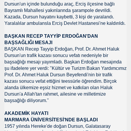
Dursun'un içinde bulunduğu araç, Erciş ilçesine bağlı
Bayramlı Mahallesi yakınlarında şarampole devrildi.
Kazada, Dursun hayatını kaybetti, 3 kişi de yaralandı.
Yaralalılar ambulansla Erciş Devlet Hastanesi'ne kaldırıldı.
 Yöntemi
BAŞKAN RECEP TAYYİP ERDOĞAN'DAN
TAŞ
BAŞSAĞLIĞI MESAJI
BAŞKAN Recep Tayyip Erdoğan, Prof. Dr. Ahmet Haluk
Dursun'un trafik kazası sonucu vefatı nedeniyle bir
başsağlığı mesajı yayımladı. Başkan Erdoğan mesajında
OKMU EDİLİYOR YOSA
şu ifadelere yer verdi: "Kültür ve Turizm Bakan Yardımcımız
Prof. Dr. Ahmet Haluk Dursun Beyefendi'nin bir trafik
N MÜSLÜMANLAR 969 HAREKETİ
kazası sonucu vefat ettiğini teessürle öğrendim. Birçok
alanda ülkemize eşsiz hizmet ve katkıları olan Haluk
ikayet
Dursun'a Allah'tan rahmet, ailesine ve milletimize
başsağlığı diliyorum."
AKADEMİK HAYATI
İDROJEN YAKIT SUNUMU. HALİÇ KONGRE MRK.
MARMARA
ÜNİVERSİTESİ'NDE
BAŞLADI
1957 yılında Hereke'de doğan Dursun, Galatasaray
 FATİH SERKAN KORKUT