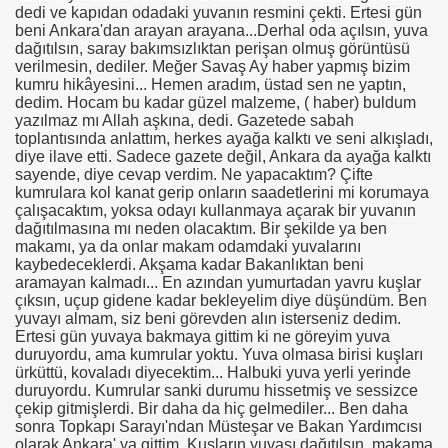
dedi ve kapıdan odadaki yuvanın resmini çekti. Ertesi gün
beni Ankara'dan arayan arayana...Derhal oda açılsın, yuva
dağıtılsın, saray bakımsızlıktan perişan olmuş görüntüsü
verilmesin, dediler. Meğer Savaş Ay haber yapmış bizim
kumru hikâyesini... Hemen aradım, üstad sen ne yaptın,
dedim. Hocam bu kadar güzel malzeme, ( haber) buldum
yazılmaz mı Allah aşkına, dedi. Gazetede sabah
toplantısında anlattım, herkes ayağa kalktı ve seni alkışladı,
diye ilave etti. Sadece gazete değil, Ankara da ayağa kalktı
sayende, diye cevap verdim. Ne yapacaktım? Çifte
kumrulara kol kanat gerip onların saadetlerini mi korumaya
çalışacaktım, yoksa odayı kullanmaya açarak bir yuvanın
dağıtılmasına mı neden olacaktım. Bir şekilde ya ben
makamı, ya da onlar makam odamdaki yuvalarını
kaybedeceklerdi. Akşama kadar Bakanlıktan beni
aramayan kalmadı... En azından yumurtadan yavru kuşlar
çıksın, uçup gidene kadar bekleyelim diye düşündüm. Ben
yuvayı almam, siz beni görevden alın isterseniz dedim.
om
Ertesi gün yuvaya bakmaya gittim ki ne göreyim yuva
duruyordu, ama kumrular yoktu. Yuva olmasa birisi kuşları
ürküttü, kovaladı diyecektim... Halbuki yuva yerli yerinde
on NJ.Canlı Yayın
duruyordu. Kumrular sanki durumu hissetmiş ve sessizce
çekip gitmişlerdi. Bir daha da hiç gelmediler... Ben daha
nter
sonra Topkapı Sarayı'ndan Müsteşar ve Bakan Yardımcısı
olarak Ankara' ya gittim. Kuşların yuvası dağıtılsın, makama