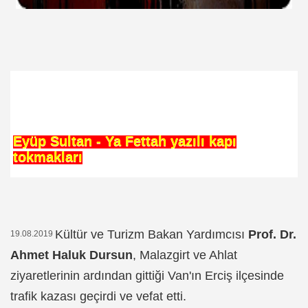
ICI
 ÇELİK
EYSEL EROĞLU
IM
mer DİNÇER
Eyüp Sultan - Ya Fettah yazılı kapı
tokmakları
nı
da Oturan TekProf. Maliye Bakanı
Kültür ve Turizm Bakan Yardımcısı
Prof. Dr.
19.08.2019
Ahmet Haluk Dursun
, Malazgirt ve Ahlat
ziyaretlerinin ardından gittiği Van'ın Erciş ilçesinde
trafik kazası geçirdi ve vefat etti.