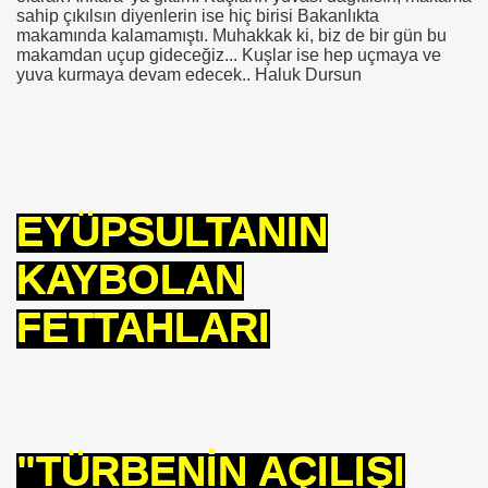
sahip çıkılsın diyenlerin ise hiç birisi Bakanlıkta
makamında kalamamıştı. Muhakkak ki, biz de bir gün bu
makamdan uçup gideceğiz... Kuşlar ise hep uçmaya ve
yuva kurmaya devam edecek.. Haluk Dursun
EYÜPSULTANIN
KAYBOLAN
FETTAHLARI
"TÜRBENİN AÇILIŞI
*APGAR*