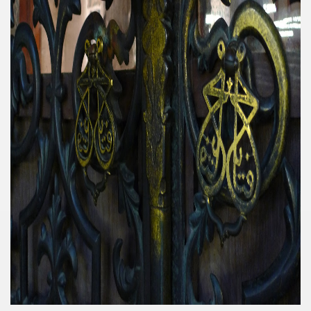
 Akıncı
N -TIP BULUŞLARI
Murat GÜRSES