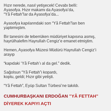
Hızır nerede, nasıl yetişecek! Cevabı belli:
 TIBBI =Türk+Rus+Çin Tıbbı
Ayasofya. Hızır makamı da Ayasofya’da,
“Yâ Fettah”lar da Ayasofya’da...
ruk DURUKAN
Ayasofya kapılarındaki son “Yâ Fettah”ları ben
yaptırmıştım.
Bir tanesini de teberrüken müdüriyet kapısına asmış,
hayrülhalefim Hayrullah Cengiz’e emanet etmiştim.
ARIŞIN .
Hemen, Ayasofya Müzesi Müdürü Hayrullah Cengiz’i
arayıp
iyede.*Prof. Dr. Nevzat TARHAN- NP GURUP KURUMLARI
“kapıdaki ‘Yâ Fettah’ı al da gel.” dedik.
Sağolsun “Yâ Fettah”ı kopardı,
koptu, geldi; Hızır gibi yetişti.
İLK. sarı nokta tedavisi.DR.Güngör SOBACI
“Yâ Fettah”, Eyüp Sultan Türbesi’ne takıldı.
İS.NEDENLERİ-TIP TEDAVİLERİ-ANADOLU HALK KÜLTÜR
CUMHURBAŞKANI ERDOĞAN
"YÂ FETTAH"
SIZLIK. 1 e Al= 5 e Sat.
DİYEREK KAPIYI AÇTI