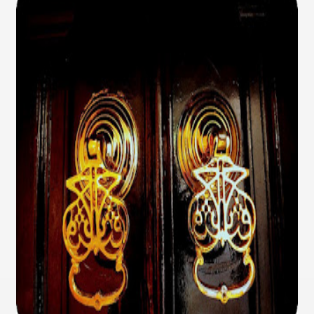
E VAKFI
CAĞIM ?
.Sn.Bülent ARINÇ
fre İle
ÜL
DOĞAN