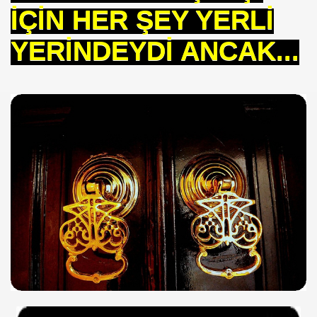
İÇİN HER ŞEY YERLİ
ARATAY
YERİNDEYDİ ANCAK...
 İBNİ RÜŞD
rof.Dr.TÜBİTAK