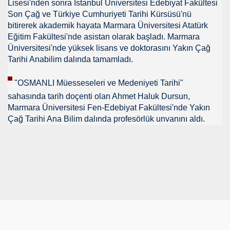
Lisesi'nden sonra İstanbul Üniversitesi Edebiyat Fakültesi
Son Çağ ve Türkiye Cumhuriyeti Tarihi Kürsüsü'nü
NTROL ALTINDA ERBAKANIN SUÇU NEDEN GÖNDERLDİ
bitirerek akademik hayata Marmara Üniversitesi Atatürk
Eğitim Fakültesi'nde asistan olarak başladı. Marmara
İTURK
Üniversitesi'nde yüksek lisans ve doktorasını Yakın Çağ
Tarihi Anabilim dalında tamamladı.
"OSMANLI Müesseseleri ve Medeniyeti Tarihi"
İM
sahasında tarih doçenti olan Ahmet Haluk Dursun,
Marmara Üniversitesi Fen-Edebiyat Fakültesi'nde Yakın
Çağ Tarihi Ana Bilim dalında profesörlük unvanını aldı.
nası
0 YILLIK İMAM NEDEN ATILDI
ci.
UTLU OL