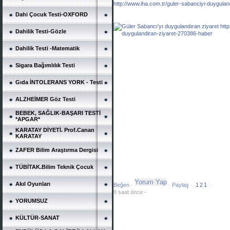
http://www.iha.com.tr/
guler-sabanciyi-duygulan
Dahi Çocuk Testi-OXFORD
Dahilik Testi-Gözle
Dahilik Testi -Matematik
Sigara Bağımlılık Testi
Gıda İNTOLERANS YORK - Testi
ALZHEİMER Göz Testi
BEBEK, SAĞLIK-BAŞARI TESTİ
*APGAR*
KARATAY DİYETİ. Prof.Canan
KARATAY
ZAFER Bilim Araştırma Dergisi
TÜBİTAK.Bilim Teknik Çocuk
Akıl Oyunları
Beğen
 · 
 · 
Paylaş
 · 
1
2
1
 · 
8 saat önce
 · 

YORUMSUZ
KÜLTÜR-SANAT