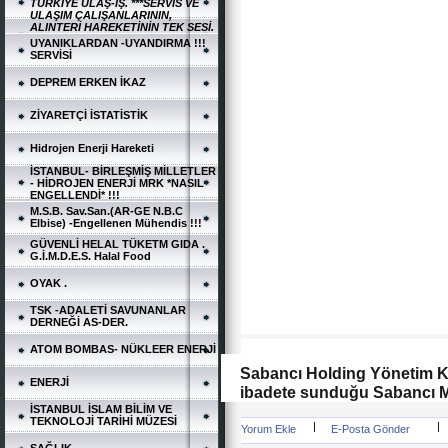
TÜRKİYE ULAŞ-İŞ. ***SERVİS VE
ULAŞIM ÇALIŞANLARININ,
ALINTERİ HAREKETİNİN TEK SESİ.
UYANIKLARDAN -UYANDIRMA !!!
SERVİSİ
DEPREM ERKEN İKAZ
ZİYARETÇİ İSTATİSTİK
Hidrojen Enerji Hareketi
İSTANBUL- BİRLEŞMİŞ MİLLETLER
- HİDROJEN ENERJİ MRK *NASIL
ENGELLENDİ* !!!
M.S.B. Sav.San.(AR-GE N.B.C
Elbise) -Engellenen Mühendis !!!
GÜVENLİ HELAL TÜKETM GIDA .
G.İ.M.D.E.S. Halal Food
OYAK .
TSK -ADALETİ SAVUNANLAR
DERNEĞİ AS-DER.
ATOM BOMBAS- NÜKLEER ENERJİ
Sabancı Holding Yönetim Ku
ENERJİ
ibadete sunduğu Sabancı Me
İSTANBUL İSLAM BİLİM VE
TEKNOLOJİ TARİHİ MÜZESİ
|
|
Yorum Ekle
E-Posta Gönder