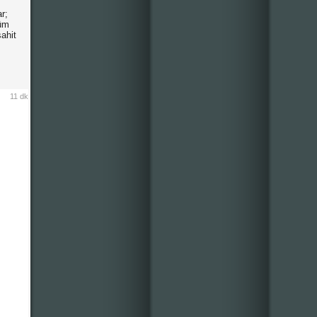
r;
tüm
şahit
11 dk