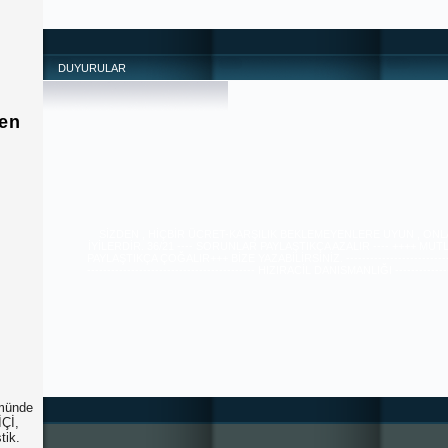
DUYURULAR
yen
SİZDEN , HİÇBİR ÜCRET-KARŞILIK BEKLEMEYENLERE UYUN , ONL
İYİLERDİR. 36/21 ---- SORUNLAR PAYLAŞTIKÇA AZALIR ---- ++++ MU
PAYLAŞTIKÇA ÇOĞALIR+++ BİZE YAZABİLİRSİNİZ. ---------------------------
------------------------------------------ HIZIRACİL DANIŞMANLIĞI --------------
------------------------------------------------------ tugra113@gmail.com
SAYGILARIMIZLA.
ümünde
İÇİ,
tik.