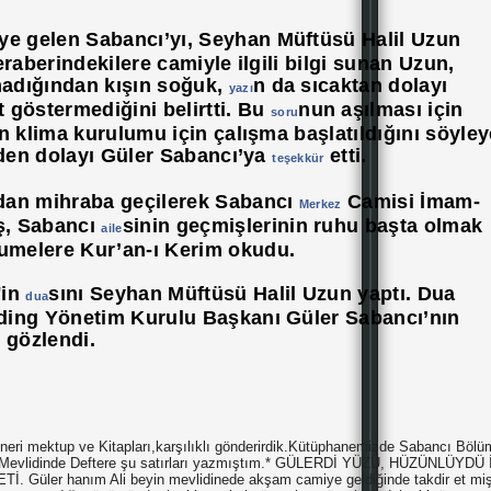
ye gelen Sabancı’yı, Seyhan Müftüsü Halil Uzun
eraberindekilere camiyle ilgili bilgi sunan Uzun,
nmadığından kışın soğuk,
n da sıcaktan dolayı
yazı
 göstermediğini belirtti. Bu
nun aşılması için
soru
n klima kurulumu için çalışma başlatıldığını söyle
iden dolayı Güler Sabancı’ya
etti.
teşekkür
dan mihraba geçilerek Sabancı
Camisi İmam-
Merkez
aş, Sabancı
sinin geçmişlerinin ruhu başta olmak
aile
melere Kur’an-ı Kerim okudu.
'in
sını Seyhan Müftüsü Halil Uzun yaptı. Dua
dua
ding Yönetim Kurulu Başkanı Güler Sabancı’nın
 gözlendi.
neri mektup ve Kitapları,karşılıklı gönderirdik.Kütüphanemizde Sabancı Böl
yle Mevlidinde Deftere şu satırları yazmıştım.* GÜLERDİ YÜZÜ, HÜZÜNLÜYDÜ 
Güler hanım Ali beyin mevlidinede akşam camiye geldiğinde takdir et miş