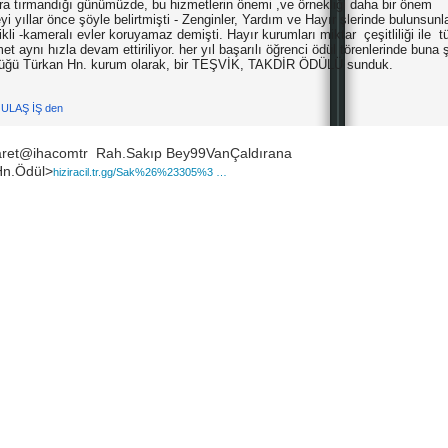
lara tırmandığı günümüzde, bu hizmetlerin önemi ,ve örnekliği daha bir önem
 yıllar önce şöyle belirtmişti - Zenginler, Yardım ve Hayır şlerinde bulunsunla
ikli -kameralı evler koruyamaz demişti. Hayır kurumları miktar çeşitliliği ile 
met aynı hızla devam ettiriliyor. her yıl başarılı öğrenci ödül törenlerinde buna 
 Büyüğü Türkan Hn. kurum olarak, bir TEŞVİK, TAKDİR ÖDÜLÜ sunduk.
 ULAŞ İŞ den
yaret@ihacomtr  Rah.Sakıp Bey99VanÇaldırana 
Hn.Ödül>
hiziracil.tr.gg/Sak%26%23305%3
 …