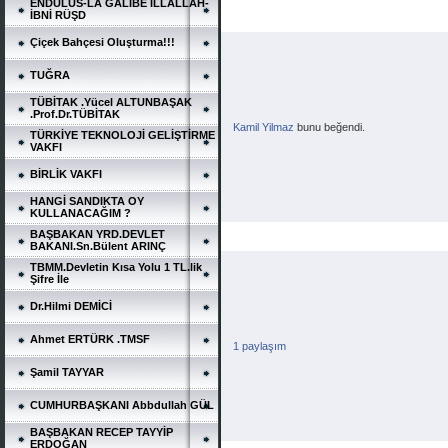
ENDÜLÜS-LA GALİBE İLLALLAH-
İBNİ RÜŞD
Çiçek Bahçesi Oluşturma!!!
TUĞRA
TÜBİTAK .Yücel ALTUNBAŞAK
.Prof.Dr.TÜBİTAK
Kamil Yilmaz
 bunu beğendi.
TÜRKİYE TEKNOLOJİ GELİŞTİRME
VAKFI
BİRLİK VAKFI
HANGİ SANDIKTA OY
KULLANACAĞIM ?
BAŞBAKAN YRD.DEVLET
BAKANI.Sn.Bülent ARINÇ
TBMM.Devletin Kısa Yolu 1 TL.lik
Şifre İle
Dr.Hilmi DEMİCİ
Ahmet ERTÜRK .TMSF
1 paylaşım
Şamil TAYYAR
CUMHURBAŞKANI Abbdullah GÜL
BAŞBAKAN RECEP TAYYİP
ERDOĞAN