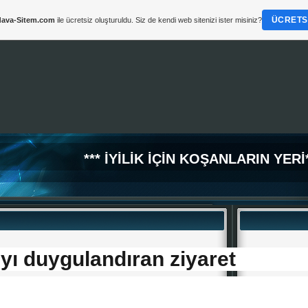
ÜCRETSI
ava-Sitem.com
ile ücretsiz oluşturuldu. Siz de kendi web sitenizi ister misiniz?
*** İYİLİK İÇİN KOŞANLARIN YERİ*
yı duygulandıran ziyaret