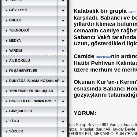
SAĞLIK
Kalabalık bir grupla
GÖZ TESTİ
cami
karşıladı. Sabancı ve b
EMLAK
yıllardır kliması bulu
cemaatin camiye rağbet
TEKNOLOJİ
Sabancı Vakfı tarafında
MEDYA
Uzun, gösterdikleri ilg
YARDIM
Camide
nin ardın
inceleme
AİLE OKULU
Hatibi Pehlivan Kalınt
üzere merhum ve merhu
İYİ ŞAHSİYETLER
DÜNYADA İSLAMA KOŞANLAR
Okunan Kur’an-ı Kerim
esnasında Sabancı Hol
YENİ FİKİRLER-BULUŞLAR
gözyaşlarını tutamadığı
ENGELLİLER - Neden Ben !!!
GİRİŞİMCİLER
YORUM:
T.İ.K.A
Rah.Sakıp Beylele 991 Van çaldırana ö
İmzalı Kitapları durur.Ali Haydar Be
SÖZLER
VERİRDİ ELİ, MEKANI OLSUN CENNETİ. 