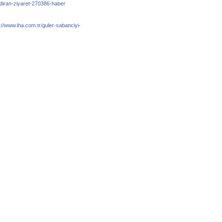
diran-z
iyaret-270386-haber