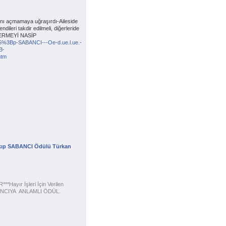
nı açmamaya uğraşırdı-Aileside 
dileri takdir edilmeli, diğerleride 
ERMEYİ NASİP 
305%3Bp-SABANCI---Oe-d.ue.l.ue.-
B-
htm
akıp SABANCI Ödülü Türkan 
*Hayır İşleri İçin Verilen 
BANCIYA  ANLAMLI ÖDÜL.