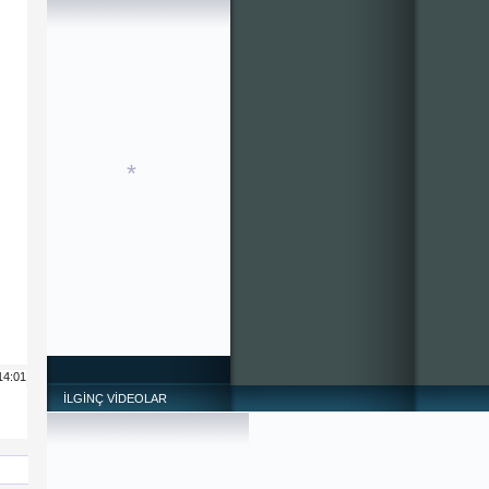
*
14:01
İLGİNÇ VİDEOLAR