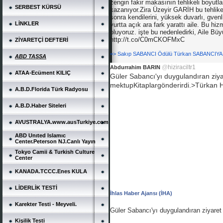
zengin fakir makasının tehlikeli boyut
SERBEST KÜRSÜ
kazanıyor.Zira Üzeyir GARİH bu tehlikeyi
sonra kendilerini, yüksek duvarlı, gvenl
LİNKLER
yurtta açık ara fark yarattı aile. Bu hiz
oluyoruz. işte bu nedenledirki, Aile
http://t.co/C0mCKOFMxC
ZİYARETÇİ DEFTERİ
=> Sakıp SABANCI Ödülü Türkan SABANCIYA
ABD TASSA
@
hiziraciltr1
Abdurrahim BARIN
ATAA-Ecüment KILIÇ
Güler Sabancı'yı duygulandıran zi
mektupKitaplargönderirdi.>Türkan 
A.B.D.Florida Türk Radyosu
A.B.D.Haber Siteleri
AVUSTRALYA.www.ausTurkiye.com
ABD Unıted Islamıc
Center.Peterson NJ.Canlı Yayın
Tokyo Camii & Turkish Culture
Center
KANADA.TCCC.Enes KULA
LİDERLİK TESTİ
İhlas Haber Ajansı (İHA)
Karekter Testi - Meyveli.
Güler Sabancı'yı duygulandıran ziyaret
Kişilik Testi