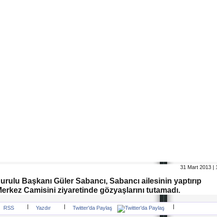
31 Mart 2013 | 
rulu Başkanı Güler Sabancı, Sabancı ailesinin yaptırıp
rkez Camisini ziyaretinde gözyaşlarını tutamadı.
|
|
|
RSS
Yazdır
Twitter'da Paylaş