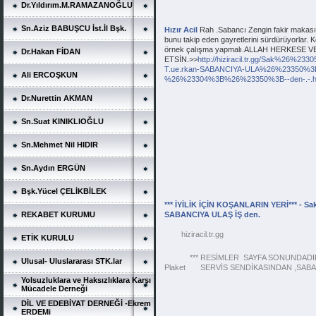
Dr.Yıldırım.M.RAMAZANOĞLU
Sn.Aziz BABUŞCU İst.İl Bşk.
Hızır Acil
Rah .Sabancı Zengin fakir makası
bunu takip eden gayretlerini sürdürüyorlar. Ken
örnek çalışma yapmalı.ALLAH HERKESE V
Dr.Hakan FİDAN
ETSİN.>>
http://hiziracil.tr.gg/Sak%26%23
T.ue.rkan-SABANCIYA-ULA%26%23350%3
Ali ERCOŞKUN
%26%23304%3B%26%23350%3B--den-.-.
Dr.Nurettin AKMAN
Sn.Suat KINIKLIOĞLU
Sn.Mehmet Nil HIDIR
Sn.Aydın ERGÜN
Bşk.Yücel ÇELİKBİLEK
*** İYİLİK İÇİN KOŞANLARIN YERİ*** - S
REKABET KURUMU
SABANCIYA ULAŞ İŞ den.
hiziracil.tr.gg
ETİK KURULU
            *** RESİMLER  SAYFA SONUNDADIR**
Ulusal- Uluslararası STK.lar
Plaket       SERVİS SENDİKASINDAN ,SA
Yolsuzluklara ve Haksızlıklara Karşı
Mücadele Derneği
DİL VE EDEBİYAT DERNEĞİ -Ekrem
ERDEMi