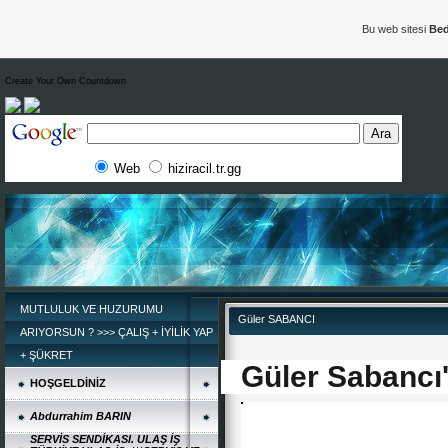
Bu web sitesi
Bed
Create Your Own Countdown
Web
hiziracil.tr.gg
MUTLULUK VE HUZURUMU
Güler SABANCI
ARIYORSUN ? >>> ÇALIŞ + İYİLİK YAP
+ ŞÜKRET
Güler Sabancı'
HOŞGELDİNİZ
Abdurrahim BARIN
SERVİS SENDİKASI. ULAŞ İŞ