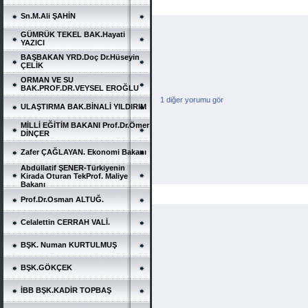
Sn.M.Ali ŞAHİN
GÜMRÜK TEKEL BAK.Hayati
YAZICI
BAŞBAKAN YRD.Doç Dr.Hüseyin
ÇELİK
ORMAN VE SU
BAK.PROF.DR.VEYSEL EROĞLU
1 diğer yorumu gör
ULAŞTIRMA BAK.BİNALİ YILDIRIM
MİLLİ EĞİTİM BAKANI Prof.Dr.Ömer
DİNÇER
Zafer ÇAĞLAYAN. Ekonomi Bakanı
Abdüllatif ŞENER-Türkiyenin
Kirada Oturan TekProf. Maliye
Bakanı
Prof.Dr.Osman ALTUĞ.
Celalettin CERRAH VALİ.
BŞK. Numan KURTULMUŞ
BŞK.GÖKÇEK
İBB BŞK.KADİR TOPBAŞ