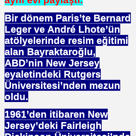
aynı evi paylaştı.
Bir dönem Paris’te Bernard
Leger ve André Lhote’ün
atölyelerinde resim eğitimi
rşı Mücadele Derneği
alan Bayraktaroğlu,
rem ERDEMi
ABD’nin New Jersey
eyaletindeki Rutgers
Üniversitesi’nden mezun
astmı ?
oldu.
1961’den itibaren New
Jersey’deki Fairleigh