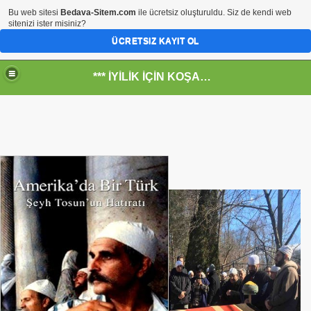
Bu web sitesi
Bedava-Sitem.com
ile ücretsiz oluşturuldu. Siz de kendi web
sitenizi ister misiniz?
ÜCRETSIZ KAYIT OL
*** İYİLİK İÇİN KOŞANLARIN YERİ***
RKİYE ULAŞ-İŞ. ***SERVİS VE ULAŞIM ÇALIŞANLARININ, 
 SERVİSİ
R - HİDROJEN ENERJİ MRK *NASIL ENGELLENDİ* !!!