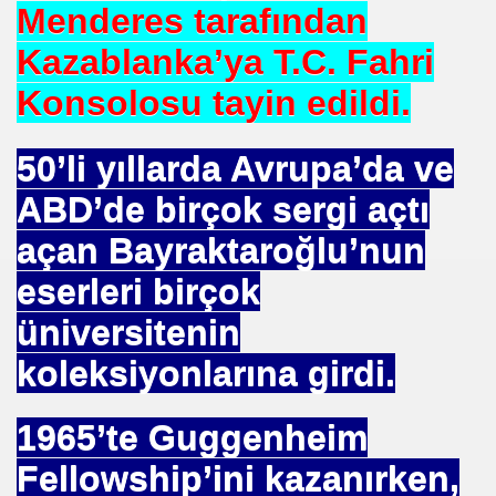
Menderes tarafından
Kazablanka’ya T.C. Fahri
Konsolosu tayin edildi.
50’li yıllarda Avrupa’da ve
ABD’de birçok sergi açtı
açan Bayraktaroğlu’nun
eserleri birçok
 Akıncı
üniversitenin
koleksiyonlarına girdi.
1965’te Guggenheim
N -TIP BULUŞLARI
Fellowship’ini kazanırken,
Murat GÜRSES