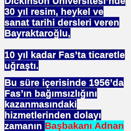
Dickinson Üniversitesi’nde
30 yıl resim, heykel ve
sanat tarihi dersleri veren
Bayraktaroğlu,
HİZMET VAKFI
10 yıl kadar Fas’ta ticaretle
İ ADAMI-İSMAİL TOPKAR
uğraştı.
Bu süre içerisinde 1956’da
Fas’ın bağımsızlığını
kazanmasındaki
hizmetlerinden dolayı
zamanın
Başbakanı Adnan