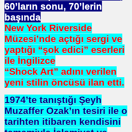
60’ların sonu, 70’lerin
 TIBBI =Türk+Rus+Çin Tıbbı
başında
ruk DURUKAN
New York Riverside
Müzesi’nde açtığı sergi ve
yaptığı “şok edici” eserleri
ile İngilizce
ARIŞIN .
“Shock Art” adını verilen
iyede.*Prof. Dr. Nevzat TARHAN- NP GURUP KURUMLARI
yeni stilin öncüsü ilan etti.
İLK. sarı nokta tedavisi.DR.Güngör SOBACI
1974’te tanıştığı Şeyh
Muzaffer Ozak’ın tesiri ile o
İS.NEDENLERİ-TIP TEDAVİLERİ-ANADOLU HALK KÜLTÜR
tarihten itibaren kendisini
SIZLIK. 1 e Al= 5 e Sat.