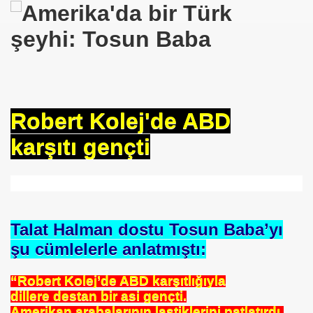
Robert Kolej'de ABD
karşıtı gençti
Talat Halman dostu Tosun Baba’yı
şu cümlelerle anlatmıştı:
“Robert Kolej’de ABD karşıtlığıyla
dillere destan bir asi gençti.
Amerikan arabalarının lastiklerini patlatırdı.