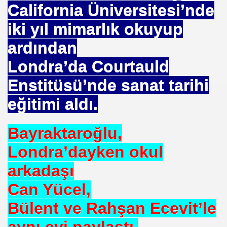
California Üniversitesi’nde
iki yıl mimarlık okuyup
ardından
Londra’da Courtauld
Enstitüsü’nde sanat tarihi
eğitimi aldı.
Bayraktaroğlu,
Londra’dayken okul
arkadaşı
Can Yücel,
Bülent ve Rahşan Ecevit’le