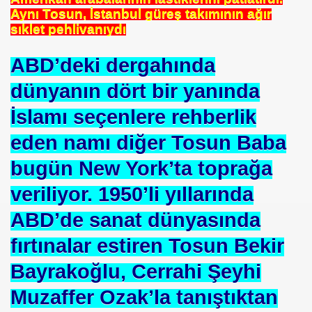
Aynı Tosun, İstanbul güreş takımının ağır
sıklet pehlivanıydı
ABD’deki dergahında
dünyanın dört bir yanında
İslamı seçenlere rehberlik
eden namı diğer Tosun Baba
bugün New York’ta toprağa
veriliyor. 1950’li yıllarında
ABD’de sanat dünyasında
om
fırtınalar estiren Tosun Bekir
on NJ.Canlı Yayın
Bayrakoğlu, Cerrahi Şeyhi
nter
Muzaffer Ozak’la tanıştıktan