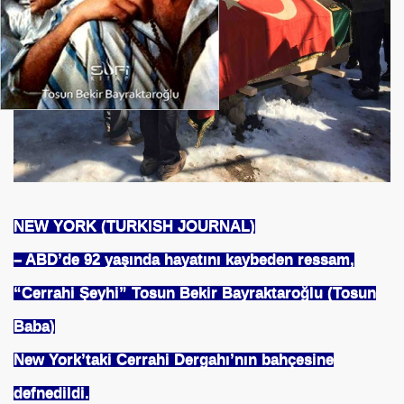
se) -Engellenen Mühendis !!!
İ.M.D.E.S. Halal Food
RNEĞİ AS-DER.
Jİ
NEW YORK (TURKISH JOURNAL)
– ABD’de 92 yaşında hayatını kaybeden ressam,
OLOJİ TARİHİ MÜZESİ
“Cerrahi Şeyhi” Tosun Bekir Bayraktaroğlu (Tosun
Baba)
New York’taki Cerrahi Dergahı’nın bahçesine
defnedildi.