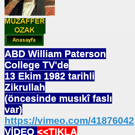
 Yöntemi
TAŞ
ABD William Paterson
College TV'de
OKMU EDİLİYOR YOSA
13 Ekim 1982 tarihli
N MÜSLÜMANLAR 969 HAREKETİ
Zikrullah
ikayet
(öncesinde musıkî faslı
var)
https://vimeo.com/41876042
İDROJEN YAKIT SUNUMU. HALİÇ KONGRE MRK.
VİDEO
<<TIKLA
 FATİH SERKAN KORKUT