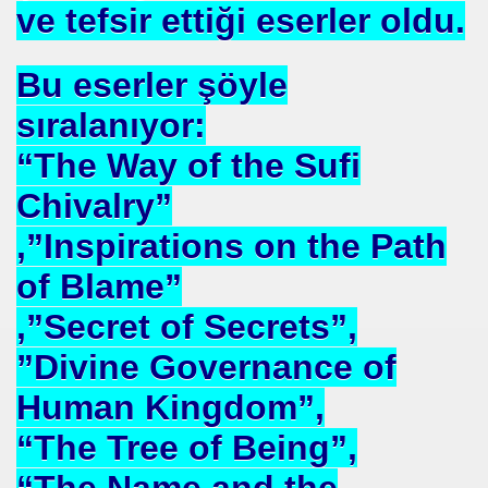
ve tefsir ettiği eserler oldu.
Bu eserler şöyle
sıralanıyor:
EÇENLER Varmı?-WARREN BUFFET.
“The Way of the Sufi
Chivalry”
,”Inspirations on the Path
of Blame”
ALMAK
,”Secret of Secrets”,
ISMİ REZERV SİSTEMİ-Prof.M.GÜNDOĞAN. Prof.G.ÇETİN
”Divine Governance of
ları Birliği
Human Kingdom”,
“The Tree of Being”,
I-
“The Name and the