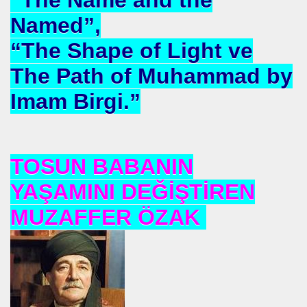
Named”,
mlak krizi bekliyor!
“The Shape of Light ve
ouen FRANSA
The Path of Muhammad by
ci
Imam Birgi.”
TS-SEN
TOSUN BABANIN
NDING
YAŞAMINI DEĞİŞTİREN
MUZAFFER ÖZAK
Vermek .Dr.Hamdi KALYONCU
 LÜTFÜ OFLAZ
rı- 21NCİ YY.Cuma da Halife adına Hutbe Okunan Ülkeler 1