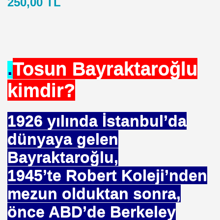
250,00 TL
ICI
 ÇELİK
EYSEL EROĞLU
.
Tosun Bayraktaroğlu
IM
kimdir?
mer DİNÇER
nı
1926 yılında İstanbul’da
dünyaya gelen
da Oturan TekProf. Maliye Bakanı
Bayraktaroğlu,
1945’te Robert Koleji’nden
mezun olduktan sonra,
önce ABD’de Berkeley