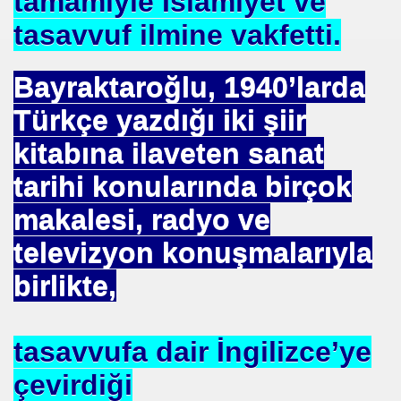
tamamiyle İslamiyet ve
tasavvuf ilmine vakfetti.
Bayraktaroğlu, 1940’larda
ojik Araştırmalar Mrk.
Türkçe yazdığı iki şiir
LUĞU
kitabına ilaveten sanat
tarihi konularında birçok
 BŞK. ENERJİ VERİMLİLİĞİ DER. BŞK
makalesi, radyo ve
an Cezalandırılan Bürokrat
televizyon konuşmalarıyla
Eyüp Ensari ERGİN-Mehmet Kamil BERSE.
birlikte,
ME BAŞKANI
tasavvufa dair İngilizce’ye
çevirdiği