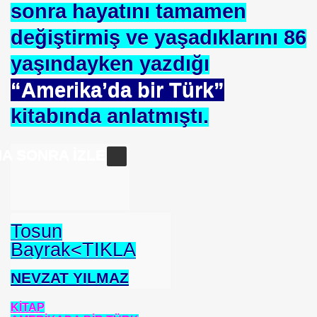
sonra hayatını tamamen
değiştirmiş ve yaşadıklarını 86
yaşındayken yazdığı
“Amerika’da bir Türk”
kitabında anlatmıştı.
A SONRA İZLE
Tosun
Bayrak<TIKLA
NEVZAT YILMAZ
KİTAP
*APGAR*