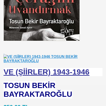
E VAKFI
CAĞIM ?
.Sn.Bülent ARINÇ
fre İle
VE (ŞİİRLER) 1943-1946
ÜL
TOSUN BEKİR
DOĞAN
BAYRAKTAROĞLU