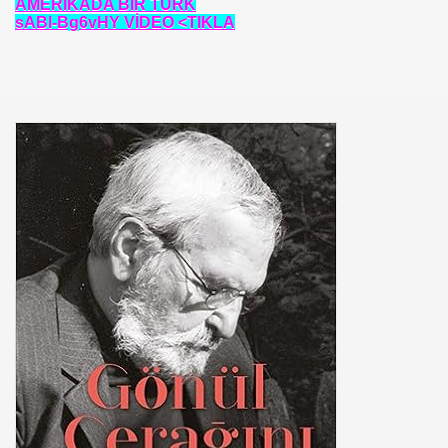
AMERİKADA BİR TÜRK
sABl-Bg6vHY VİDEO <TIKLA
ARATAY
 İBNİ RÜŞD
rof.Dr.TÜBİTAK