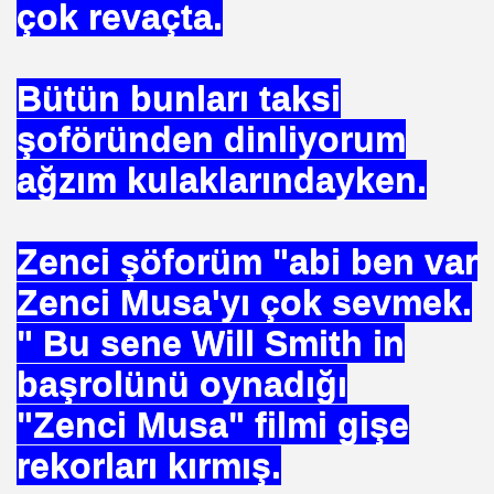
çok revaçta.
uslararası Enerji Düzenleyicileri Konfederasyonu Başka
Bütün bunları taksi
şoföründen dinliyorum
ağzım kulaklarındayken.
eyin
Zenci şöforüm "abi ben var
Zenci Musa'yı çok sevmek.
.YUNUS ERDOĞAN
" Bu sene Will Smith in
başrolünü oynadığı
"Zenci Musa" filmi gişe
 NASIL UYGULANDI-
rekorları kırmış.
RNEĞİ