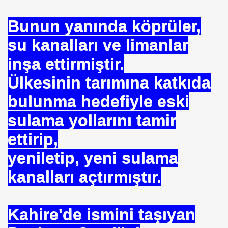
Bunun yanında köprüler,
su kanalları ve limanlar
inşa ettirmiştir.
rşı Mücadele Derneği
Ülkesinin tarımına katkıda
rem ERDEMi
bulunma hedefiyle eski
sulama yollarını tamir
ettirip,
astmı ?
yeniletip, yeni sulama
kanalları açtırmıştır.
Kahire'de ismini taşıyan