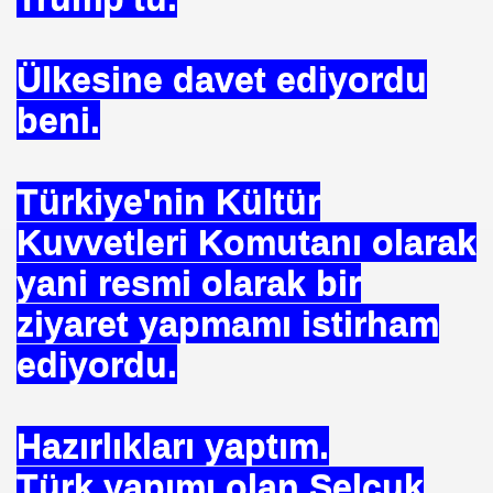
Ülkesine davet ediyordu
ojik Araştırmalar Mrk.
beni.
LUĞU
Türkiye'nin Kültür
Kuvvetleri Komutanı olarak
 BŞK. ENERJİ VERİMLİLİĞİ DER. BŞK
yani resmi olarak bir
an Cezalandırılan Bürokrat
ziyaret yapmamı istirham
Eyüp Ensari ERGİN-Mehmet Kamil BERSE.
ediyordu.
ME BAŞKANI
Hazırlıkları yaptım.
Türk yapımı olan Selçuk