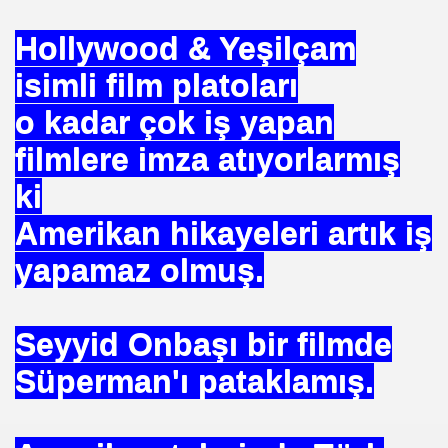
Hollywood & Yeşilçam
isimli film platoları
o kadar çok iş yapan
OR
filmlere imza atıyorlarmış
ABANCI BANKALAR.= UYGULANMIŞ ÇARE
ki
E BÜROKRASİSİ
Amerikan hikayeleri artık iş
aatında Bulunan sır. Mühendis Hikmet TOPLU
yapamaz olmuş.
nluğa-ABD.
SAKÇI
Seyyid Onbaşı bir filmde
Süperman'ı pataklamış.