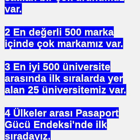
var.
 ZEHIRLENMESI YAPAR
2 En değerli 500 marka
YI YÖNETENLER
içinde çok markamız var.
3 En iyi 500 üniversite
arasında ilk sıralarda yer
alan 25 üniversitemiz var.
İ UNUT
4 Ülkeler arası Pasaport
MI EV HANIMIMI
Gücü Endeksi'nde ilk
I DEĞİL
sıradayız.