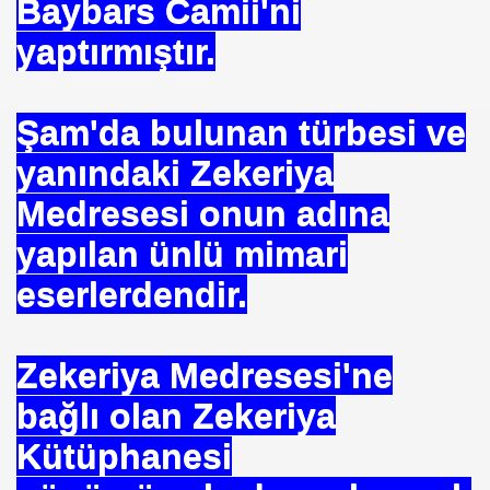
Baybars Camii'ni
yaptırmıştır.
Şam'da bulunan türbesi ve
yanındaki Zekeriya
HİZMET VAKFI
Medresesi onun adına
İ ADAMI-İSMAİL TOPKAR
yapılan ünlü mimari
eserlerdendir.
Zekeriya Medresesi'ne
bağlı olan Zekeriya
Kütüphanesi