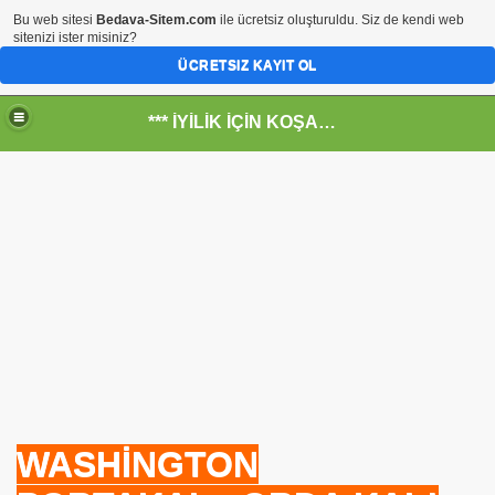
Bu web sitesi
Bedava-Sitem.com
ile ücretsiz oluşturuldu. Siz de kendi web
sitenizi ister misiniz?
ÜCRETSIZ KAYIT OL
*** İYİLİK İÇİN KOŞANLARIN YERİ***
RKİYE ULAŞ-İŞ. ***SERVİS VE ULAŞIM ÇALIŞANLARININ, 
 SERVİSİ
WASHİNGTON
R - HİDROJEN ENERJİ MRK *NASIL ENGELLENDİ* !!!