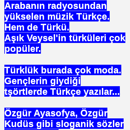
Arabanın radyosundan
NTROL ALTINDA ERBAKANIN SUÇU NEDEN GÖNDERLDİ
yükselen müzik Türkçe.
İTURK
Hem de Türkü.
Aşık Veysel'in türküleri çok
popüler.
İM
Türklük burada çok moda.
nası
Gençlerin giydiği
0 YILLIK İMAM NEDEN ATILDI
tşörtlerde Türkçe yazılar...
ci.
Özgür Ayasofya, Özgür
UTLU OL
Kudüs gibi sloganik sözler