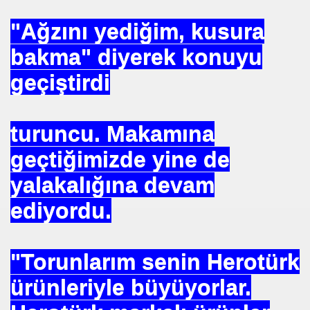
"Ağzını yediğim, kusura
. HALLETTIK SIRA REÇEPTE
bakma" diyerek konuyu
R İŞE BAŞLAMAK
geçiştirdi
turuncu. Makamına
geçtiğimizde yine de
yalakalığına devam
ediyordu.
K KÖTÜLÜKDE. YOKTUR
"Torunlarım senin Herotürk
GÖR
ürünleriyle büyüyorlar.
. İZZETBEGOVİÇ