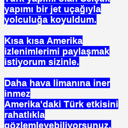
yapımı bir jet uçağıyla
yolculuğa koyuldum.
EÇENLER Varmı?-WARREN BUFFET.
Kısa kısa Amerika
izlenimlerimi paylaşmak
istiyorum sizinle.
ALMAK
Daha hava limanına iner
inmez
ISMİ REZERV SİSTEMİ-Prof.M.GÜNDOĞAN. Prof.G.ÇETİN
Amerika'daki Türk etkisini
ları Birliği
rahatlıkla
I-
gözlemleyebiliyorsunuz.