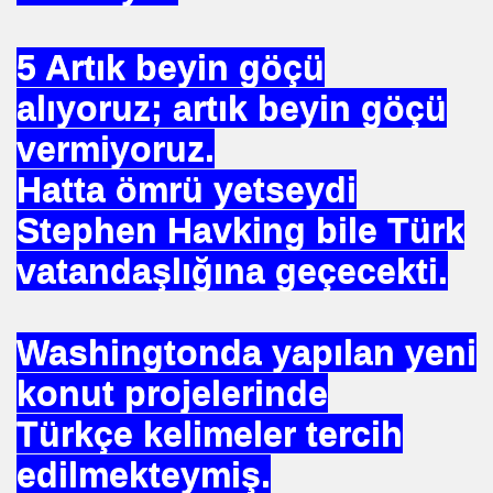
BASIT
5 Artık beyin göçü
 AYAĞA KALDIRAN HZ MUHAMMEDİN SÜNNETI
alıyoruz; artık beyin göçü
 AĞACAN
vermiyoruz.
ALLAHA SIĞINIRIM
Hatta ömrü yetseydi
vfik Başak ERSEN
Stephen Havking bile Türk
KARMI
vatandaşlığına geçecekti.
Washingtonda yapılan yeni
konut projelerinde
MAK
Türkçe kelimeler tercih
edilmekteymiş.
I