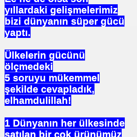
yıllardaki gelişmelerimiz
bizi dünyanın süper gücü
yaptı.
 --- BENI KUCAKLAYAN ILK BEYAZ LIDER. ERBAKAN
Ülkelerin gücünü
TEKNE ORUCU NEDIR
ölçmedeki
A BIRINCISI SEÇTI
5 soruyu mükemmel
KOPENHAG KRITERLERIMI KOPENHAĞ
şekilde cevapladık,
NIN EMRINDE. PROF KENAN DEMIRKOL
elhamdulillah!
 VİRÜS"
1 Dünyanın her ülkesinde
ETIM MERKEZI AÇILDI
satılan bir çok ürünümüz
SULTAN MEHMET