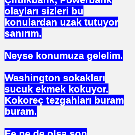
olayları sizleri bu
konulardan uzak tutuyor
sanırım.
. "DUA"LAR
Neyse konumuza gelelim.
MANMIYOR. MUSEVIMI OLUR
Washington sokakları
sucuk ekmek kokuyor.
R YAPABILIR
Kokoreç tezgahları buram
S PLAKASI ÖNLENEMEZ
buram.
OPTAŞ
NCEKI ABDURRAHIM BARINA "sÖZÜ"
Ee ne de olsa son