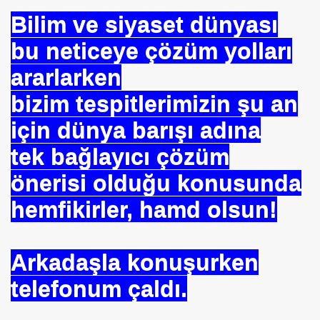
Bilim ve siyaset dünyası
bu neticeye çözüm yolları
ararlarken
bizim tespitlerimizin şu an
için dünya barışı adına
tek bağlayıcı çözüm
önerisi olduğu konusunda
hemfikirler, hamd olsun!
Arkadaşla konuşurken
telefonum çaldı.
*APGAR*