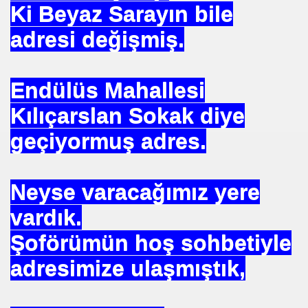
Ki Beyaz Sarayın bile
adresi değişmiş.
u UYGUN
Endülüs Mahallesi
 DR .
Kılıçarslan Sokak diye
geçiyormuş adres.
I
Neyse varacağımız yere
vardık.
İMAR ILERI GÖRÜŞLÜ GÜNEŞ ENERJI GÖNÜLLÜSÜ
Şoförümün hoş sohbetiyle
TELERDE YOKTUR
adresimize ulaşmıştık,
IN. YÜKSEK MIMAR