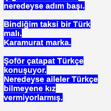
neredeyse adım başı.
Bindiğim taksi bir Türk
 Yöntemi
malı.
TAŞ
Karamurat marka.
OKMU EDİLİYOR YOSA
Şoför çatapat Türkçe
N MÜSLÜMANLAR 969 HAREKETİ
konuşuyor.
Neredeyse aileler Türkçe
ikayet
bilmeyene kız
vermiyorlarmış.
İDROJEN YAKIT SUNUMU. HALİÇ KONGRE MRK.
 FATİH SERKAN KORKUT