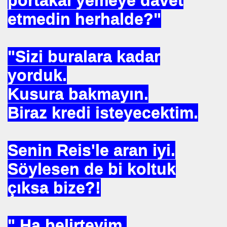
portakal yemeye davet
etmedin herhalde?"
 AZIM ÇALIŞMA
ey SEVGI . MEVLANA
"Sizi buralara kadar
yorduk.
RAŞLI. SINEMAYI. ALLAH YOLUNDA KULLANDI ISTANBU
Kusura bakmayın.
Biraz kredi isteyecektim.
Senin Reis'le aran iyi.
MI ATILIYOR
Söylesen de bi koltuk
çıksa bize?!
ERDEN (2018)
şampiyonu olduk mu
" Ha belirteyim.