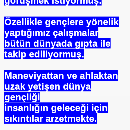
görüşmek istiyormuş.
Özellikle gençlere yönelik
yaptığımız çalışmalar
bütün dünyada gıpta ile
takip ediliyormuş.
Maneviyattan ve ahlaktan
uzak yetişen dünya
gençliği
om
insanlığın geleceği için
on NJ.Canlı Yayın
sıkıntılar arzetmekte.
nter