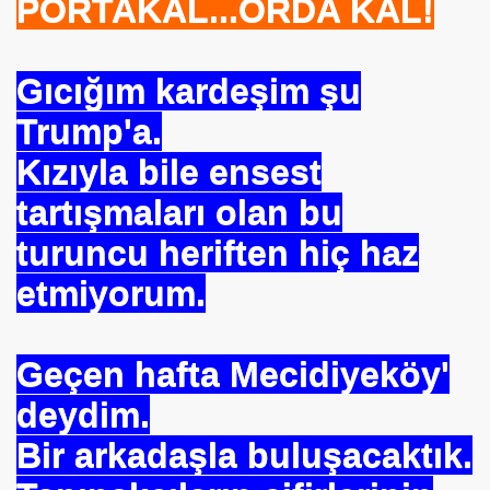
PORTAKAL...ORDA KAL!
se) -Engellenen Mühendis !!!
Gıcığım kardeşim şu
İ.M.D.E.S. Halal Food
Trump'a.
Kızıyla bile ensest
RNEĞİ AS-DER.
tartışmaları olan bu
Jİ
turuncu heriften hiç haz
etmiyorum.
OLOJİ TARİHİ MÜZESİ
Geçen hafta Mecidiyeköy'
deydim.
Bir arkadaşla buluşacaktık.