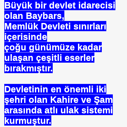
Büyük bir devlet idarecisi
olan Baybars,
Memlük Devleti sınırları
içerisinde
çoğu günümüze kadar
ulaşan çeşitli eserler
bırakmıştır.
Devletinin en önemli iki
şehri olan Kahire ve Şam
arasında atlı ulak sistemi
kurmuştur.