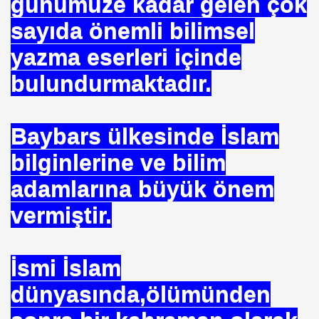
günümüze kadar gelen çok
sayıda önemli bilimsel
yazma eserleri içinde
bulundurmaktadır.
Baybars ülkesinde İslam
bilginlerine ve bilim
adamlarına büyük önem
 Akıncı
vermiştir.
İsmi İslam
N -TIP BULUŞLARI
dünyasında,ölümünden
Murat GÜRSES