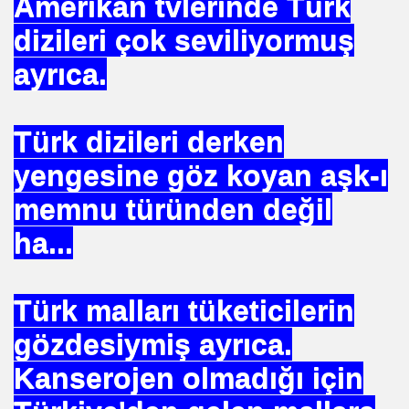
Amerikan tvlerinde Türk
 SÜLEYMAN GÖKOĞLU
dizileri çok seviliyormuş
NI .DR UMUT YILDIZ
ayrıca.
i Hainini Yetiştiren Ülke Yoktur
Türk dizileri derken
yengesine göz koyan aşk-ı
Tarihi Eserleri Koruma ve Araştırma Derneği . İSTED
memnu türünden değil
ha...
sını NASIL kazanabilirim
VETİNİ BAĞIŞ YAPTI
Türk malları tüketicilerin
İN PURSA
gözdesiymiş ayrıca.
TTI
Kanserojen olmadığı için
SUÇ OLURMU .PROF.DR.ONUR HAMZAOĞLU