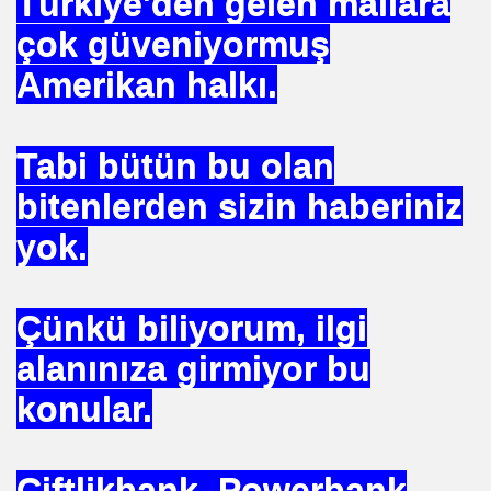
Türkiye'den gelen mallara
NASIL ÖLÜYOR
çok güveniyormuş
ERVET BELİRLİ ELLERDE TOPLANMAMALI
Amerikan halkı.
Tabi bütün bu olan
ADAN MÜSLÜMANLAR
bitenlerden sizin haberiniz
yok.
EDENİYET. MEDİT. Medeniyetler İttifakı Enstitüsü
ILANLAR
Çünkü biliyorum, ilgi
TERMİSİN.İHH .İNSANİ YARDIM VAKFI
alanınıza girmiyor bu
konular.
 12 MİLYON 76 MİLYONA BAKARMI
Çiftlikbank, Powerbank
İRİ