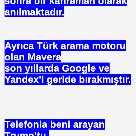
sonra bir kahraman olarak
 TIBBI =Türk+Rus+Çin Tıbbı
anılmaktadır.
ruk DURUKAN
Ayrıca Türk arama motoru
olan Mavera
ARIŞIN .
son yıllarda Google ve
iyede.*Prof. Dr. Nevzat TARHAN- NP GURUP KURUMLARI
Yandex'i geride bırakmıştır.
İLK. sarı nokta tedavisi.DR.Güngör SOBACI
İS.NEDENLERİ-TIP TEDAVİLERİ-ANADOLU HALK KÜLTÜR
Telefonla beni arayan
SIZLIK. 1 e Al= 5 e Sat.
Trump'tu.