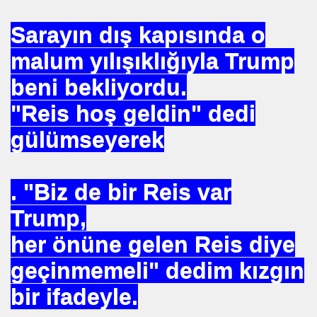
 EDEN MÜSLÜMAN KAZANIR
Sarayın dış kapısında o
malum yılışıklığıyla Trump
beni bekliyordu.
YOR. HOROZ TILKI HIKAYESI
"Reis hoş geldin" dedi
gülümseyerek
SON
. "Biz de bir Reis var
UZAĞI
Trump,
her önüne gelen Reis diye
ILMASI
geçinmemeli" dedim kızgın
bir ifadeyle.
 ETTİ