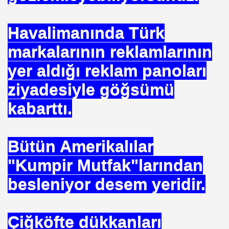
mlak krizi bekliyor!
Havalimanında Türk
ouen FRANSA
markalarının reklamlarının
ci
yer aldığı reklam panoları
ziyadesiyle göğsümü
TS-SEN
kabarttı.
NDING
Bütün Amerikalılar
"Kumpir Mutfak"larından
Vermek .Dr.Hamdi KALYONCU
besleniyor desem yeridir.
 LÜTFÜ OFLAZ
rı- 21NCİ YY.Cuma da Halife adına Hutbe Okunan Ülkeler 1
Çiğköfte dükkanları