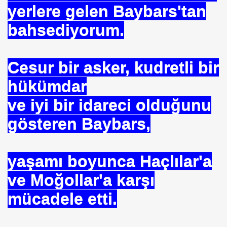
yerlere gelen Baybars'tan
ICI
bahsediyorum.
 ÇELİK
EYSEL EROĞLU
Cesur bir asker, kudretli bir
IM
hükümdar
mer DİNÇER
ve iyi bir idareci olduğunu
gösteren Baybars,
nı
da Oturan TekProf. Maliye Bakanı
yaşamı boyunca Haçlılar'a
ve Moğollar'a karşı
mücadele etti.