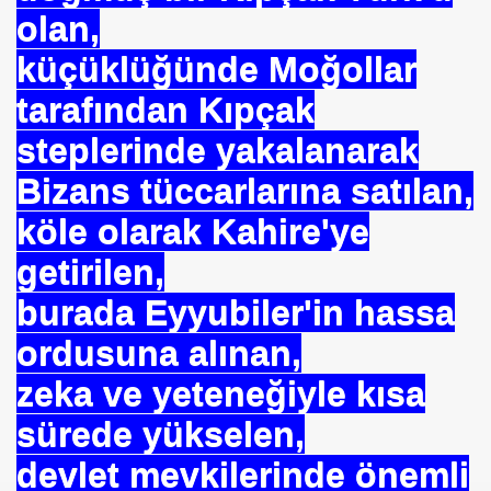
E VAKFI
olan,
küçüklüğünde Moğollar
CAĞIM ?
tarafından Kıpçak
steplerinde yakalanarak
.Sn.Bülent ARINÇ
Bizans tüccarlarına satılan,
fre İle
köle olarak Kahire'ye
getirilen,
burada Eyyubiler'in hassa
ordusuna alınan,
ÜL
zeka ve yeteneğiyle kısa
DOĞAN
sürede yükselen,
devlet mevkilerinde önemli