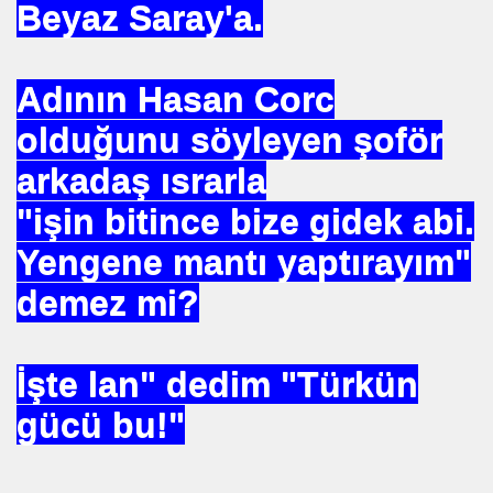
Beyaz Saray'a.
DERIN MESALARININ SIRRI ?
Adının Hasan Corc
olduğunu söyleyen şoför
arkadaş ısrarla
IZLEME KARIŞIMI
"işin bitince bize gidek abi.
R ÖRGÜTÜ ALPER TAN
Yengene mantı yaptırayım"
demez mi?
ALARI
İşte lan" dedim "Türkün
yla Yola Çıkan Islamcılar Şimdi Yokolışlarının Hikayesini
gücü bu!"
Aşılama Makinası