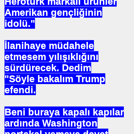
Herotürk markalı ürünler
SEÇTI
Amerikan gençliğinin
UHTAR. ENDÜLÜS. SELAHADDIN EYYUBİ. ISTANBULUN F
idolü."
TETİKÇİNİN ITIRAFLARI.
İlanihaye müdahele
EKREM. ŞAMA
etmesem yılışıklığını
IŞINI ARARKEN. MÜSLÜMAN OLDU
sürdürecek. Dedim
FERUDUN BATMANGHELID
"Söyle bakalım Trump
efendi.
ART. VARMI AV MEHMET. OKUTAN .
unay. DEMİRCAN
Beni buraya kapalı kapılar
EZAMAN ÇEKEMEZ
ardında Washington
.HAZRET. SIRATI MÜSTAKIM. DOĞRU YOL .