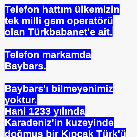
Telefon hattım ülkemizin
ARATAY
tek milli gsm operatörü
olan Türkbabanet'e ait.
Telefon markamda
Baybars.
Baybars'ı bilmeyenimiz
 İBNİ RÜŞD
yoktur.
Hani 1233 yılında
Karadeniz'in kuzeyinde
rof.Dr.TÜBİTAK
doğmuş bir Kıpçak Türk'ü