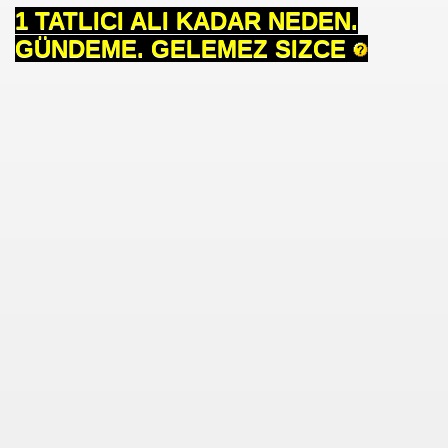
1 TATLICI ALI KADAR NEDEN.
se) -Engellenen Mühendis !!!
GÜNDEME. GELEMEZ SIZCE
İ.M.D.E.S. Halal Food
RNEĞİ AS-DER.
Jİ
OLOJİ TARİHİ MÜZESİ