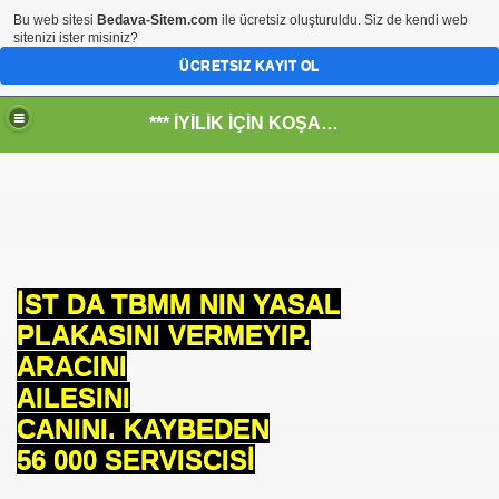
Bu web sitesi
Bedava-Sitem.com
ile ücretsiz oluşturuldu. Siz de kendi web
sitenizi ister misiniz?
ÜCRETSIZ KAYIT OL
*** İYİLİK İÇİN KOŞANLARIN YERİ***
RKİYE ULAŞ-İŞ. ***SERVİS VE ULAŞIM ÇALIŞANLARININ, 
İST DA TBMM NIN YASAL
 SERVİSİ
PLAKASINI VERMEYIP.
ARACINI
AILESINI
CANINI. KAYBEDEN
56 000 SERVISCISİ
R - HİDROJEN ENERJİ MRK *NASIL ENGELLENDİ* !!!