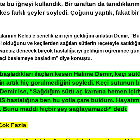
kte bu iğneyi kullandık. Bir taraftan da tanıdıklarımı
es farklı şeyler söyledi. Çoğunu yaptık, fakat bir
larının Keles’e senelik izin için geldiğini anlatan Demir, 
ri olduğunu ve keçilerden sağılan sütlerin reçeteyle satıldığ
aresiz denecek birçok hastalığa iyi geldiğini öğrenince gün
 keçi beslemeye başladım" diye konuştu.
aşladıkları ilaçları kesen Halime Demir, keçi süt
rin artık hiç görülmediğini söyledi. Keçi sütünün b
r Demir ise, “Sağdığım sütü aç karnına hemen içi
S hastalığına ben bu yolla çare buldum. Hayatımı
. Bunu maddi hiçbir şey sağlayamazdı” dedi.
 Çok Fazla