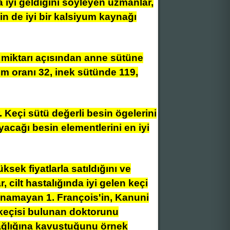
a iyi geldiğini söyleyen uzmanlar,
in de iyi bir kalsiyum kaynağı
miktarı açısından anne sütüne
m oranı 32, inek sütünde 119,
 Keçi sütü değerli besin ögelerini
acağı besin elementlerini en iyi
sek fiyatlarla satıldığını ve
 cilt hastalığında iyi gelen keçi
lunamayan 1. François'in, Kanuni
 keçisi bulunan doktorunu
sağlığına kavuştuğunu örnek