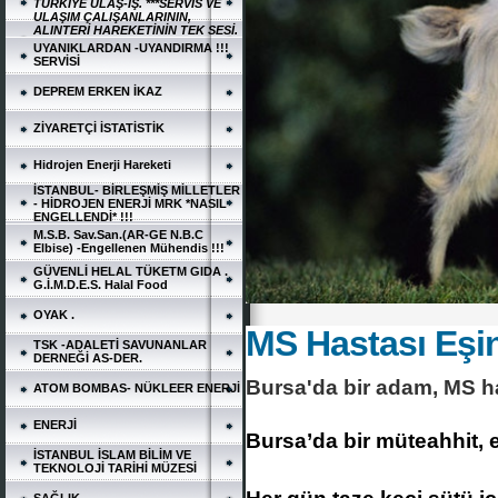
TÜRKİYE ULAŞ-İŞ. ***SERVİS VE
ULAŞIM ÇALIŞANLARININ,
ALINTERİ HAREKETİNİN TEK SESİ.
UYANIKLARDAN -UYANDIRMA !!!
SERVİSİ
DEPREM ERKEN İKAZ
ZİYARETÇİ İSTATİSTİK
Hidrojen Enerji Hareketi
İSTANBUL- BİRLEŞMİŞ MİLLETLER
- HİDROJEN ENERJİ MRK *NASIL
ENGELLENDİ* !!!
M.S.B. Sav.San.(AR-GE N.B.C
Elbise) -Engellenen Mühendis !!!
GÜVENLİ HELAL TÜKETM GIDA .
G.İ.M.D.E.S. Halal Food
OYAK .
MS Hastası Eşin
TSK -ADALETİ SAVUNANLAR
DERNEĞİ AS-DER.
Bursa'da bir adam, MS has
ATOM BOMBAS- NÜKLEER ENERJİ
ENERJİ
Bursa’da bir müteahhit, e
İSTANBUL İSLAM BİLİM VE
TEKNOLOJİ TARİHİ MÜZESİ