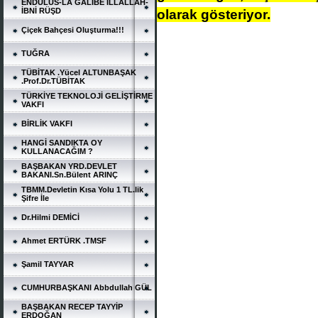
ENDÜLÜS-LA GALİBE İLLALLAH-
İBNİ RÜŞD
olarak gösteriyor.
Çiçek Bahçesi Oluşturma!!!
TUĞRA
TÜBİTAK .Yücel ALTUNBAŞAK
.Prof.Dr.TÜBİTAK
TÜRKİYE TEKNOLOJİ GELİŞTİRME
VAKFI
BİRLİK VAKFI
HANGİ SANDIKTA OY
KULLANACAĞIM ?
BAŞBAKAN YRD.DEVLET
BAKANI.Sn.Bülent ARINÇ
TBMM.Devletin Kısa Yolu 1 TL.lik
Şifre İle
Dr.Hilmi DEMİCİ
Ahmet ERTÜRK .TMSF
Şamil TAYYAR
CUMHURBAŞKANI Abbdullah GÜL
BAŞBAKAN RECEP TAYYİP
ERDOĞAN