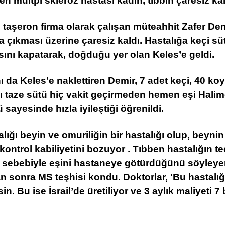
en multpl skleroz hastası kadın, tıbbın çaresiz kal
taşeron firma olarak çalışan müteahhit Zafer Dem
 çıkması üzerine çaresiz kaldı. Hastalığa keçi sü
asını kapatarak, doğduğu yer olan Keles’e geldi.
 da Keles’e naklettiren Demir, 7 adet keçi, 40 koyu
 taze sütü hiç vakit geçirmeden hemen eşi Halime 
 sayesinde hızla iyileştiği öğrenildi.
alığı beyin ve omuriliğin bir hastalığı olup, bey
kontrol kabiliyetini bozuyor . Tıbben hastalığın t
 sebebiyle eşini hastaneye götürdüğünü söyleye
ktan sonra MS teşhisi kondu. Doktorlar, 'Bu hastalı
sin. Bu ise İsrail’de üretiliyor ve 3 aylık maliyeti 