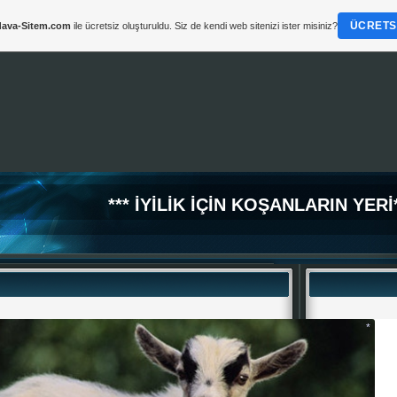
ÜCRETSI
ava-Sitem.com
ile ücretsiz oluşturuldu. Siz de kendi web sitenizi ister misiniz?
*
*** İYİLİK İÇİN KOŞANLARIN YERİ*