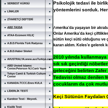
Psikolojik tedavi ile birli
SERBEST KÜRSÜ
yöntemlerini sorduk. Herk
LİNKLER
ZİYARETÇİ DEFTERİ
A
merika’da yaşayan bir akraba
ABD TASSA
Onlar Amerika’da keçi çiftlikle
ATAA-Ecüment KILIÇ
sütün keçi sütü olduğunu ve ç
A.B.D.Florida Türk Radyosu
kararı aldım. Keles’e gelerek
A.B.D.Haber Siteleri
2010 yılında kullanmaya b
AVUSTRALYA.www.ausTurkiye.com
sık sık geçirdiği nöbetle
ABD Unıted Islamıc
Center.Peterson NJ.Canlı Yayın
geleceğini belirten Zafe
Tokyo Camii & Turkish Culture
Tedavisi olmaz denilen M
Center
çocuklarım da çok mutlu
KANADA.TCCC.Enes KULA
LİDERLİK TESTİ
Keçi Sütünün Faydaları
Karekter Testi - Meyveli.
Kişilik Testi