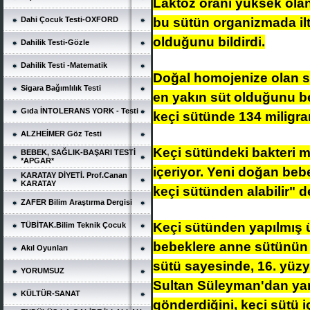
Laktoz oranı yüksek olan 
bu sütün organizmada ilti
Dahi Çocuk Testi-OXFORD
olduğunu bildirdi.
Dahilik Testi-Gözle
Dahilik Testi -Matematik
Doğal homojenize olan s
Sigara Bağımlılık Testi
en yakın süt olduğunu be
Gıda İNTOLERANS YORK - Testi
keçi sütünde 134 miligra
ALZHEİMER Göz Testi
Keçi sütündeki bakteri mi
BEBEK, SAĞLIK-BAŞARI TESTİ
*APGAR*
içeriyor. Yeni doğan beb
KARATAY DİYETİ. Prof.Canan
KARATAY
keçi sütünden alabilir" d
ZAFER Bilim Araştırma Dergisi
Keçi sütünden yapılmış ür
TÜBİTAK.Bilim Teknik Çocuk
bebeklere anne sütünün al
Akıl Oyunları
sütü sayesinde, 16. yüzy
YORUMSUZ
Sultan Süleyman'dan yar
KÜLTÜR-SANAT
gönderdiğini, keçi sütü 