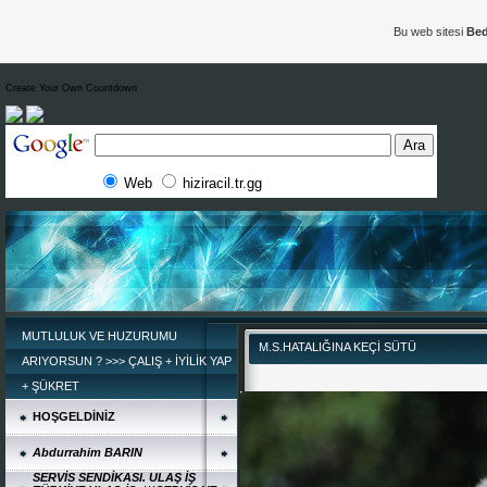
Bu web sitesi
Bed
Create Your Own Countdown
Web
hiziracil.tr.gg
MUTLULUK VE HUZURUMU
M.S.HATALIĞINA KEÇİ SÜTÜ
ARIYORSUN ? >>> ÇALIŞ + İYİLİK YAP
+ ŞÜKRET
HOŞGELDİNİZ
Abdurrahim BARIN
SERVİS SENDİKASI. ULAŞ İŞ