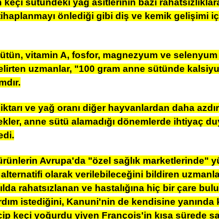
keçi sütündeki yağ asitlerinin bazı rahatsızlıklar
haplanmayı önlediği gibi diş ve kemik gelişimi iç
ütün, vitamin A, fosfor, magnezyum ve selenyum 
lirten uzmanlar, "100 gram anne sütünde kalsiyu
mdır.
ktarı ve yağ oranı diğer hayvanlardan daha azdır.
ekler, anne sütü alamadığı dönemlerde ihtiyaç duy
edi.
ünlerin Avrupa'da "özel sağlık marketlerinde" yük
ternatifi olarak verilebileceğini bildiren uzmanlar,
ılda rahatsızlanan ve hastalığına hiç bir çare bu
dım istediğini, Kanuni'nin de kendisine yanında
içip keçi yoğurdu yiyen François'in kısa sürede 