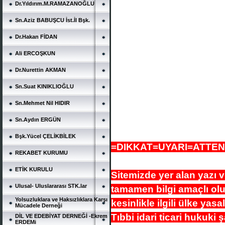
Dr.Yıldırım.M.RAMAZANOĞLU
Sn.Aziz BABUŞCU İst.İl Bşk.
Dr.Hakan FİDAN
Ali ERCOŞKUN
Dr.Nurettin AKMAN
Sn.Suat KINIKLIOĞLU
Sn.Mehmet Nil HIDIR
Sn.Aydın ERGÜN
Bşk.Yücel ÇELİKBİLEK
=DIKKAT=UYARI=ATTE
REKABET KURUMU
ETİK KURULU
Sitemizde yer alan yazı 
Ulusal- Uluslararası STK.lar
tamamen bilgi amaçlı ol
Yolsuzluklara ve Haksızlıklara Karşı
kesinlikle ilgili ülke yas
Mücadele Derneği
Tıbbi idari ticari hukuki 
DİL VE EDEBİYAT DERNEĞİ -Ekrem
ERDEMi