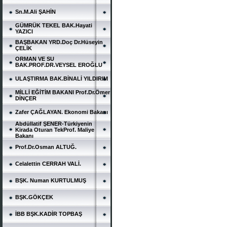
Sn.M.Ali ŞAHİN
GÜMRÜK TEKEL BAK.Hayati
YAZICI
BAŞBAKAN YRD.Doç Dr.Hüseyin
ÇELİK
ORMAN VE SU
BAK.PROF.DR.VEYSEL EROĞLU
ULAŞTIRMA BAK.BİNALİ YILDIRIM
MİLLİ EĞİTİM BAKANI Prof.Dr.Ömer
DİNÇER
Zafer ÇAĞLAYAN. Ekonomi Bakanı
Abdüllatif ŞENER-Türkiyenin
Kirada Oturan TekProf. Maliye
Bakanı
Prof.Dr.Osman ALTUĞ.
Celalettin CERRAH VALİ.
BŞK. Numan KURTULMUŞ
BŞK.GÖKÇEK
İBB BŞK.KADİR TOPBAŞ