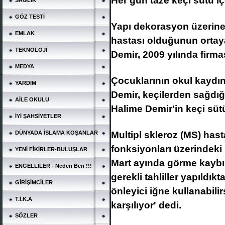
Her gün taze keçi sütü iç
SAĞLIK
GÖZ TESTİ
Yapı dekorasyon üzerine 
EMLAK
hastası olduğunun ortaya
TEKNOLOJİ
Demir, 2009 yılında firm
MEDYA
Çocuklarının okul kaydını
YARDIM
Demir, keçilerden sağdığı
AİLE OKULU
Halime Demir'in keçi sütü
İYİ ŞAHSİYETLER
Multipl skleroz (MS) hast
DÜNYADA İSLAMA KOŞANLAR
fonksiyonları üzerindeki 
YENİ FİKİRLER-BULUŞLAR
Mart ayında görme kaybı
ENGELLİLER - Neden Ben !!!
gerekli tahliller yapıldı
GİRİŞİMCİLER
önleyici iğne kullanabilir
T.İ.K.A
karşılıyor' dedi.
SÖZLER