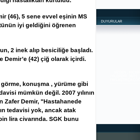
dığı hastalıktan kurtuldu.
ir (46), 5 sene evvel eşinin MS
DUYURULAR
tünün iyi geldiğini öğrenen
n, 2 inek alıp besiciliğe başladı.
Demir’e (42) çiğ olarak içirdi.
SİZDEN , HİÇB
İYİLERDİR. 36/21
PAYLAŞTIKÇA ÇOĞALI
---------------------
-------------
nin görme, konuşma , yürüme gibi
edavisi mümkün değil. 2007 yılının
n Zafer Demir, "Hastahanede
ğın tedavisi yok, ancak atak
7 bin lira civarında. SGK bunu