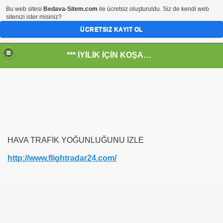
Bu web sitesi
Bedava-Sitem.com
ile ücretsiz oluşturuldu. Siz de kendi web
sitenizi ister misiniz?
ÜCRETSIZ KAYIT OL
*** İYİLİK İÇİN KOŞANLARIN YERİ***
RKİYE ULAŞ-İŞ. ***SERVİS VE ULAŞIM ÇALIŞANLARININ, 
 SERVİSİ
HAVA TRAFİK YOĞUNLUĞUNU İZLE
http://www.flightradar24.com/
R - HİDROJEN ENERJİ MRK *NASIL ENGELLENDİ* !!!