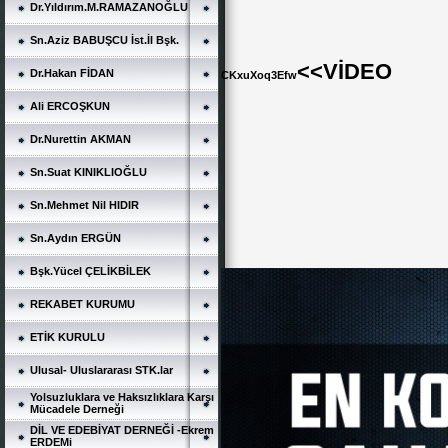
Dr.Yıldırım.M.RAMAZANOĞLU
Sn.Aziz BABUŞCU İst.İl Bşk.
<<VİDEO
Dr.Hakan FİDAN
CKxuXoq3Efw
Ali ERCOŞKUN
Dr.Nurettin AKMAN
Sn.Suat KINIKLIOĞLU
Sn.Mehmet Nil HIDIR
Sn.Aydın ERGÜN
Bşk.Yücel ÇELİKBİLEK
REKABET KURUMU
ETİK KURULU
Ulusal- Uluslararası STK.lar
Yolsuzluklara ve Haksızlıklara Karşı
Mücadele Derneği
DİL VE EDEBİYAT DERNEĞİ -Ekrem
ERDEMi