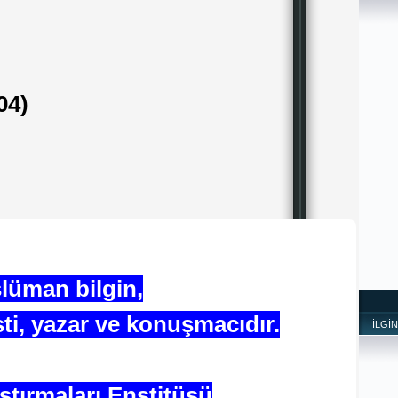
04)
lüman bilgin,
isti, yazar ve konuşmacıdır.
İLGİ
ştırmaları Enstitüsü