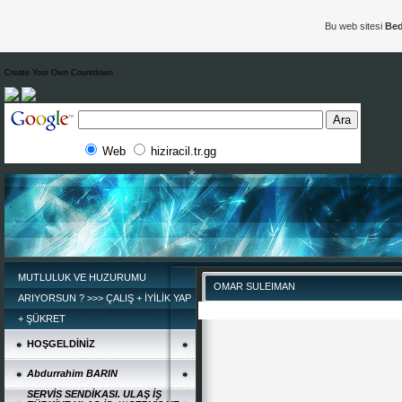
Bu web sitesi
Bed
Create Your Own Countdown
*
Web
hiziracil.tr.gg
MUTLULUK VE HUZURUMU
OMAR SULEIMAN
ARIYORSUN ? >>> ÇALIŞ + İYİLİK YAP
+ ŞÜKRET
HOŞGELDİNİZ
Abdurrahim BARIN
*
SERVİS SENDİKASI. ULAŞ İŞ