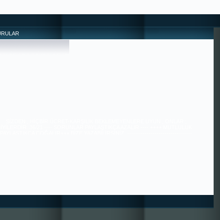
URULAR
SİZDEN , HİÇBİR ÜCRET-KARŞILIK BEKLEMEYENLERE UYUN , ONLAR ;
İYİLERDİR. 36/21 ---- SORUNLAR PAYLAŞTIKÇA AZALIR ---- ++++ MUTLULUK
PAYLAŞTIKÇA ÇOĞALIR+++ BİZE YAZABİLİRSİNİZ. ---------------------------------
------------------------------------------ HIZIRACİL DANIŞMANLIĞI ---------------------
------------------------------------------------------ tugra113@gmail.com
SAYGILARIMIZLA.