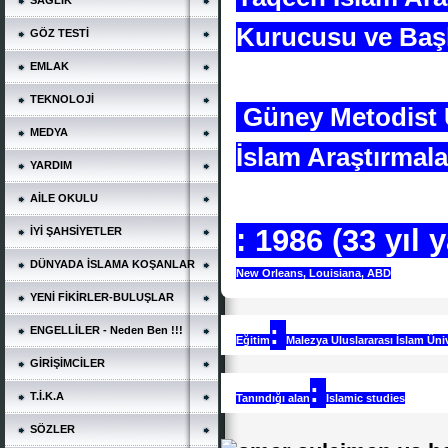
SAĞLIK
Kurucusu ve Baş
GÖZ TESTİ
EMLAK
TEKNOLOJİ
Güney Metodist Ü
MEDYA
İslam Araştırmala
YARDIM
AİLE OKULU
:
1986 (33 yıl 
İYİ ŞAHSİYETLER
DÜNYADA İSLAMA KOŞANLAR
New Orleans, Louisiana, ABD
YENİ FİKİRLER-BULUŞLAR
:
ENGELLİLER - Neden Ben !!!
Eğitim
Malezya Uluslararası İslam Üniv
GİRİŞİMCİLER
:
T.İ.K.A
Tanındığı alan
Islamic studies
SÖZLER