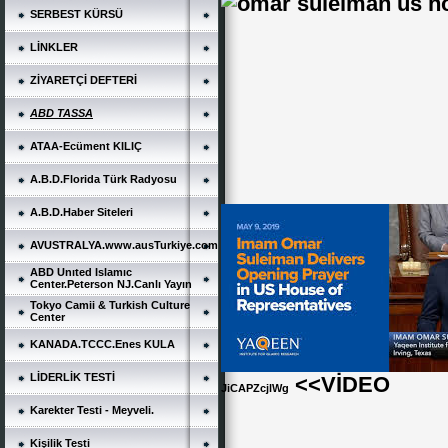
SERBEST KÜRSÜ
LİNKLER
ZİYARETÇİ DEFTERİ
ABD TASSA
ATAA-Ecüment KILIÇ
A.B.D.Florida Türk Radyosu
A.B.D.Haber Siteleri
AVUSTRALYA.www.ausTurkiye.com
ABD Unıted Islamıc
Center.Peterson NJ.Canlı Yayın
Tokyo Camii & Turkish Culture
Center
KANADA.TCCC.Enes KULA
LİDERLİK TESTİ
<<VİDEO
JiCAPZcjlWg
Karekter Testi - Meyveli.
Kişilik Testi