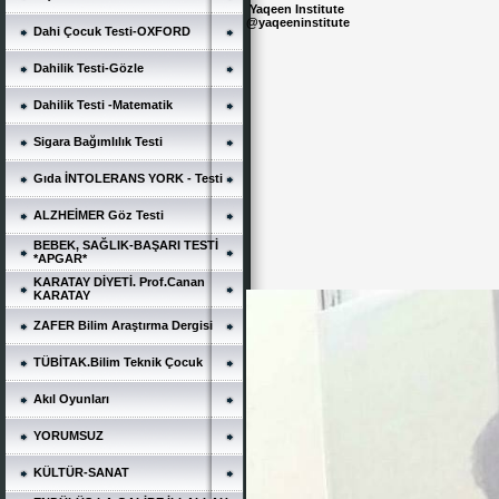
Yaqeen Institute
‏
@
yaqeeninstitute
Dahi Çocuk Testi-OXFORD
Dahilik Testi-Gözle
Dahilik Testi -Matematik
Sigara Bağımlılık Testi
Gıda İNTOLERANS YORK - Testi
ALZHEİMER Göz Testi
BEBEK, SAĞLIK-BAŞARI TESTİ
*APGAR*
KARATAY DİYETİ. Prof.Canan
KARATAY
ZAFER Bilim Araştırma Dergisi
TÜBİTAK.Bilim Teknik Çocuk
Akıl Oyunları
YORUMSUZ
KÜLTÜR-SANAT