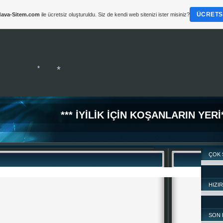
ÜCRETSI
ava-Sitem.com
ile ücretsiz oluşturuldu. Siz de kendi web sitenizi ister misiniz?
*** İYİLİK İÇİN KOŞANLARIN YERİ*
ÇOK 
*
HIZI
*
SON 