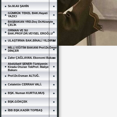
Sn.M.Ali ŞAHİN
GÜMRÜK TEKEL BAK.Hayati
YAZICI
BAŞBAKAN YRD.Doç Dr.Hüseyin
ÇELİK
ORMAN VE SU
BAK.PROF.DR.VEYSEL EROĞLU
ULAŞTIRMA BAK.BİNALİ YILDIRIM
MİLLİ EĞİTİM BAKANI Prof.Dr.Ömer
DİNÇER
Zafer ÇAĞLAYAN. Ekonomi Bakanı
Abdüllatif ŞENER-Türkiyenin
Kirada Oturan TekProf. Maliye
Bakanı
Prof.Dr.Osman ALTUĞ.
Celalettin CERRAH VALİ.
BŞK. Numan KURTULMUŞ
BŞK.GÖKÇEK
İBB BŞK.KADİR TOPBAŞ