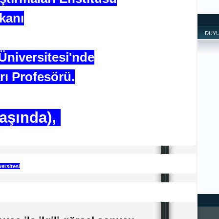
kanı
DUY
niversitesi'nde
rı Profesörü.
yaşında),
ersitesi