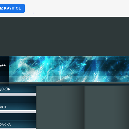
Z KAYIT OL
**
*
ŞÜKÜR
RACİL
DAKİKA