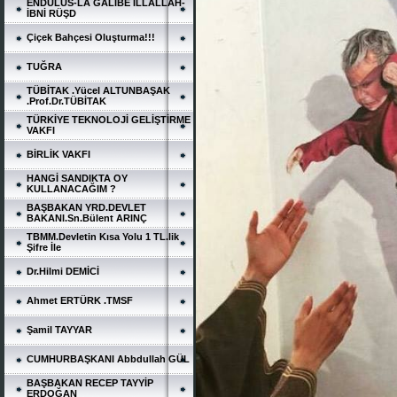
ENDÜLÜS-LA GALİBE İLLALLAH-
İBNİ RÜŞD
Çiçek Bahçesi Oluşturma!!!
TUĞRA
TÜBİTAK .Yücel ALTUNBAŞAK
.Prof.Dr.TÜBİTAK
TÜRKİYE TEKNOLOJİ GELİŞTİRME
VAKFI
BİRLİK VAKFI
HANGİ SANDIKTA OY
KULLANACAĞIM ?
BAŞBAKAN YRD.DEVLET
BAKANI.Sn.Bülent ARINÇ
TBMM.Devletin Kısa Yolu 1 TL.lik
Şifre İle
Dr.Hilmi DEMİCİ
Ahmet ERTÜRK .TMSF
Şamil TAYYAR
CUMHURBAŞKANI Abbdullah GÜL
BAŞBAKAN RECEP TAYYİP
ERDOĞAN