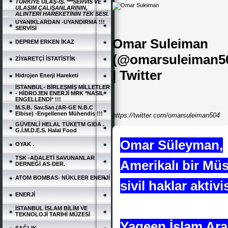
TÜRKİYE ULAŞ-İŞ. ***SERVİS VE
ULAŞIM ÇALIŞANLARININ,
ALINTERİ HAREKETİNİN TEK SESİ.
UYANIKLARDAN -UYANDIRMA !!!
SERVİSİ
Omar Suleiman
DEPREM ERKEN İKAZ
(@omarsuleiman5
ZİYARETÇİ İSTATİSTİK
| Twitter
Hidrojen Enerji Hareketi
İSTANBUL- BİRLEŞMİŞ MİLLETLER
- HİDROJEN ENERJİ MRK *NASIL
ENGELLENDİ* !!!
M.S.B. Sav.San.(AR-GE N.B.C
Elbise) -Engellenen Mühendis !!!
https://twitter.com/omarsuleiman504
GÜVENLİ HELAL TÜKETM GIDA .
G.İ.M.D.E.S. Halal Food
Omar Süleyman,
OYAK .
TSK -ADALETİ SAVUNANLAR
Amerikalı bir Müs
DERNEĞİ AS-DER.
ATOM BOMBAS- NÜKLEER ENERJİ
sivil haklar aktiv
ENERJİ
İSTANBUL İSLAM BİLİM VE
TEKNOLOJİ TARİHİ MÜZESİ
Yaqeen İslam Ara