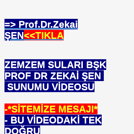
=> Prof.Dr.Zekai
ŞEN
<<TIKLA
ZEMZEM SULARI BŞK
PROF DR ZEKAİ ŞEN
SUNUMU VİDEOSU
-*SİTEMİZE MESAJI*
- BU VİDEODAKİ TEK
DOĞRU
*APGAR*