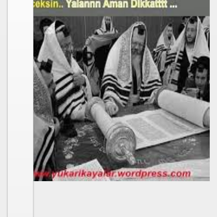
ojik Araştırmalar Mrk.
LUĞU
 BŞK. ENERJİ VERİMLİLİĞİ DER. BŞK
an Cezalandırılan Bürokrat
Eyüp Ensari ERGİN-Mehmet Kamil BERSE.
ME BAŞKANI