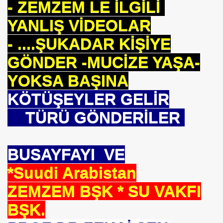
- ZEMZEM LE İLGİLİ
YANLIŞ VİDEOLAR
- ....ŞUKADAR KİŞİYE
GÖNDER -MUCİZE YAŞA-
YOKSA BAŞINA
KÖTÜŞEYLER GELİR
TÜRÜ GÖNDERİLER
BUSAYFAYI VE
*Suudi Arabistan
ZEMZEM BŞK * SU VAKFI
BŞK.