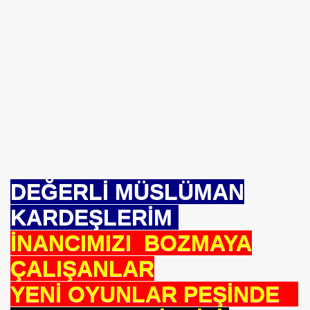
se) -Engellenen Mühendis !!!
İ.M.D.E.S. Halal Food
RNEĞİ AS-DER.
Jİ
DEĞERLİ MÜSLÜMAN
OLOJİ TARİHİ MÜZESİ
KARDEŞLERİM
İNANCIMIZI BOZMAYA
ÇALIŞANLAR
YENİ OYUNLAR PEŞİNDE