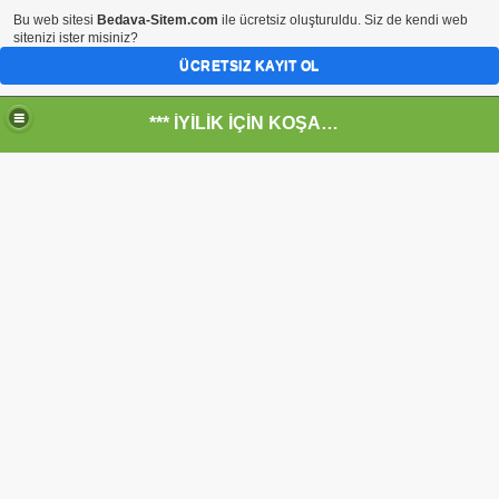
Bu web sitesi
Bedava-Sitem.com
ile ücretsiz oluşturuldu. Siz de kendi web
sitenizi ister misiniz?
ÜCRETSIZ KAYIT OL
*** İYİLİK İÇİN KOŞANLARIN YERİ***
RKİYE ULAŞ-İŞ. ***SERVİS VE ULAŞIM ÇALIŞANLARININ, 
 SERVİSİ
R - HİDROJEN ENERJİ MRK *NASIL ENGELLENDİ* !!!