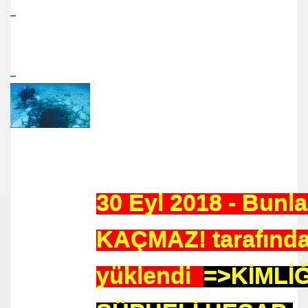
HİZMET VAKFI
İ ADAMI-İSMAİL TOPKAR
30 Eyl 2018 - Bunla
KAÇMAZ! tarafınd
yüklendi
=>KİMLİĞ