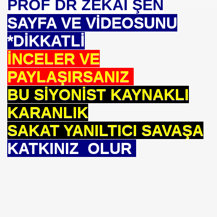
PROF DR ZEKAİ ŞEN
SAYFA VE VİDEOSUNU
*DİKKA
TLİ
İNCELER VE
PAYLAŞIRSANIZ
BU SİYONİST KAYNAKLI
KARANLIK
SAKAT YANILTICI SAVAŞA
KATKINIZ OLUR
om
on NJ.Canlı Yayın
nter