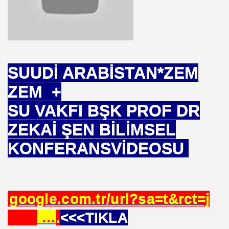
E VAKFI
CAĞIM ?
SUUDİ ARABİSTAN*ZEM
.Sn.Bülent ARINÇ
ZEM +
fre İle
SU VAKFI BŞK PROF DR
ZEKAİ ŞEN BİLİMSEL
KONFERANSVİDEOSU
ÜL
google.com.tr/url?sa=t&rct=j
DOĞAN
 …
.
<<<TIKLA