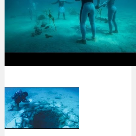
rşı Mücadele Derneği
rem ERDEMi
astmı ?