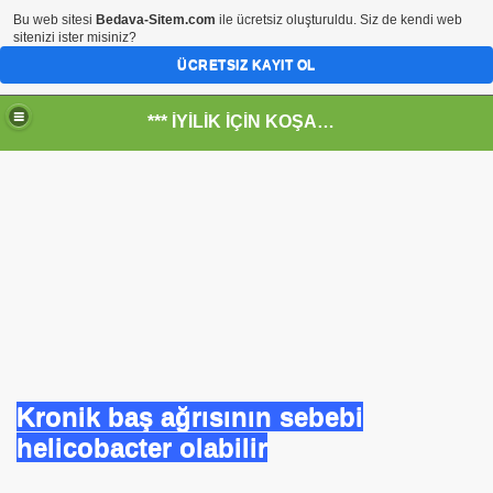
Bu web sitesi
Bedava-Sitem.com
ile ücretsiz oluşturuldu. Siz de kendi web
sitenizi ister misiniz?
ÜCRETSIZ KAYIT OL
*** İYİLİK İÇİN KOŞANLARIN YERİ***
RKİYE ULAŞ-İŞ. ***SERVİS VE ULAŞIM ÇALIŞANLARININ, 
 SERVİSİ
Kronik baş ağrısının sebebi
helicobacter olabilir
R - HİDROJEN ENERJİ MRK *NASIL ENGELLENDİ* !!!