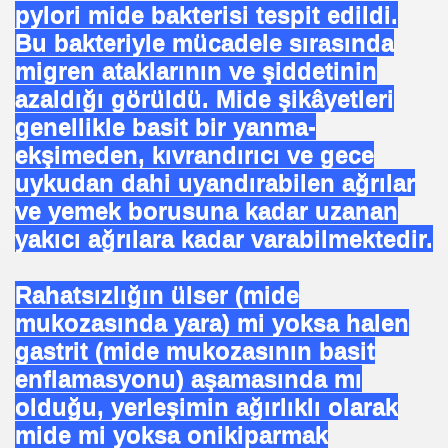
pylori mide bakterisi tespit edildi.
Bu bakteriyle mücadele sırasında
migren ataklarının ve şiddetinin
azaldığı görüldü. Mide şikâyetleri
genellikle basit bir yanma-
ekşimeden, kıvrandırıcı ve gece
uykudan dahi uyandırabilen ağrılar
ve yemek borusuna kadar uzanan
yakıcı ağrılara kadar varabilmektedir.
Rahatsızlığın ülser (mide
mukozasında yara) mi yoksa halen
om
gastrit (mide mukozasının basit
enflamasyonu) aşamasında mı
on NJ.Canlı Yayın
olduğu, yerleşimin ağırlıklı olarak
nter
mide mi yoksa onikiparmak