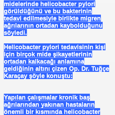
midelerinde helicobacter pylori
görüldüğünü ve bu bakterinin
tedavi edilmesiyle birlikte migren
ağrılarının ortadan kaybolduğunu
söyledi.
Helicobacter pylori tedavisinin kişi
için birçok mide şikayetlerinin
ortadan kalkacağı anlamına
geldiğinin altını çizen Op. Dr. Tuğçe
Karaçay şöyle konuştu:
Yapılan çalışmalar kronik baş
ağrılarından yakınan hastaların
önemli bir kısmında helicobacter