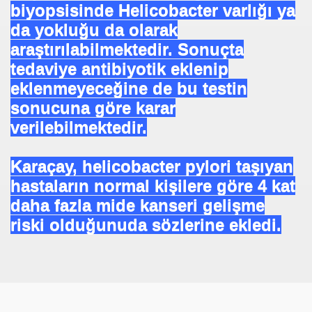
biyopsisinde Helicobacter varlığı ya
ARATAY
da yokluğu da olarak
araştırılabilmektedir. Sonuçta
tedaviye antibiyotik eklenip
eklenmeyeceğine de bu testin
sonucuna göre karar
verilebilmektedir.
Karaçay, helicobacter pylori taşıyan
hastaların normal kişilere göre 4 kat
 İBNİ RÜŞD
daha fazla mide kanseri gelişme
riski olduğunuda sözlerine ekledi.
rof.Dr.TÜBİTAK