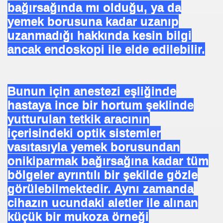
bağırsağında mı olduğu, ya da
yemek borusuna kadar uzanıp
uzanmadığı hakkında kesin bilgi
ancak endoskopi ile elde edilebilir.
Bunun için anestezi eşliğinde
hastaya ince bir hortum şeklinde
yutturulan tetkik aracının
içerisindeki optik sistemler
vasıtasıyla yemek borusundan
onikiparmak bağırsağına kadar tüm
bölgeler ayrıntılı bir şekilde gözle
görülebilmektedir. Aynı zamanda
cihazın ucundaki aletler ile alınan
küçük bir mukoza örneği
*APGAR*