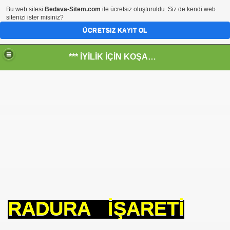
Bu web sitesi
Bedava-Sitem.com
ile ücretsiz oluşturuldu. Siz de kendi web
sitenizi ister misiniz?
ÜCRETSIZ KAYIT OL
*** İYİLİK İÇİN KOŞANLARIN YERİ***
RKİYE ULAŞ-İŞ. ***SERVİS VE ULAŞIM ÇALIŞANLARININ, 
 SERVİSİ
RADURA İŞARETİ
R - HİDROJEN ENERJİ MRK *NASIL ENGELLENDİ* !!!