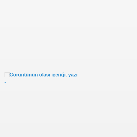
se) -Engellenen Mühendis !!!
İ.M.D.E.S. Halal Food
RNEĞİ AS-DER.
Jİ
OLOJİ TARİHİ MÜZESİ