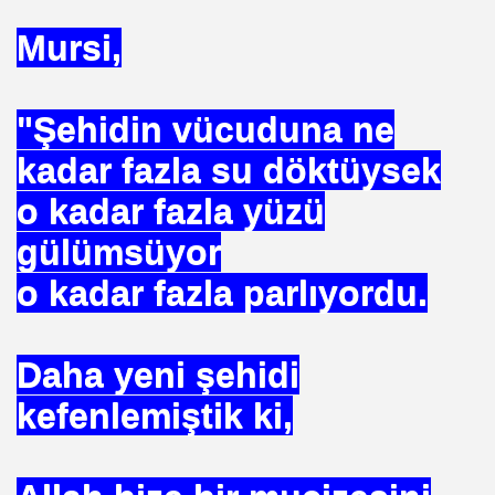
Mursi,
 Yöntemi
"Şehidin vücuduna ne
TAŞ
kadar fazla su döktüysek
o kadar fazla yüzü
gülümsüyor
OKMU EDİLİYOR YOSA
o kadar fazla parlıyordu.
N MÜSLÜMANLAR 969 HAREKETİ
ikayet
Daha yeni şehidi
kefenlemiştik ki,
İDROJEN YAKIT SUNUMU. HALİÇ KONGRE MRK.
 FATİH SERKAN KORKUT