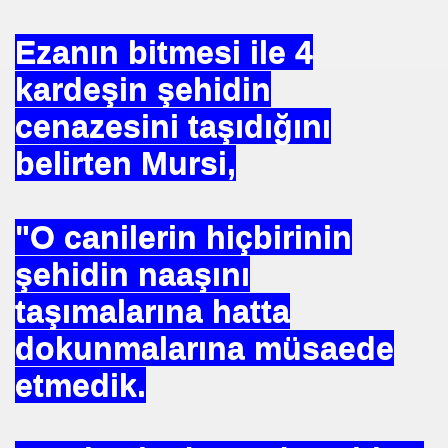
Ezanın bitmesi ile 4
kardeşin şehidin
 --- BENI KUCAKLAYAN ILK BEYAZ LIDER. ERBAKAN
cenazesini taşıdığını
belirten Mursi,
TEKNE ORUCU NEDIR
"O canilerin hiçbirinin
A BIRINCISI SEÇTI
şehidin naaşını
KOPENHAG KRITERLERIMI KOPENHAĞ
taşımalarına hatta
NIN EMRINDE. PROF KENAN DEMIRKOL
dokunmalarına müsaede
 VİRÜS"
etmedik.
ETIM MERKEZI AÇILDI
SULTAN MEHMET