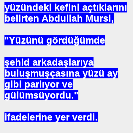
yüzündeki kefini açtıklarını
SEÇTI
belirten Abdullah Mursi,
UHTAR. ENDÜLÜS. SELAHADDIN EYYUBİ. ISTANBULUN F
TETİKÇİNİN ITIRAFLARI.
"Yüzünü gördüğümde
EKREM. ŞAMA
IŞINI ARARKEN. MÜSLÜMAN OLDU
şehid arkadaşlarıya
FERUDUN BATMANGHELID
buluşmuşçasına yüzü ay
gibi parlıyor ve
gülümsüyordu."
ART. VARMI AV MEHMET. OKUTAN .
unay. DEMİRCAN
ifadelerine yer verdi.
EZAMAN ÇEKEMEZ
.HAZRET. SIRATI MÜSTAKIM. DOĞRU YOL .