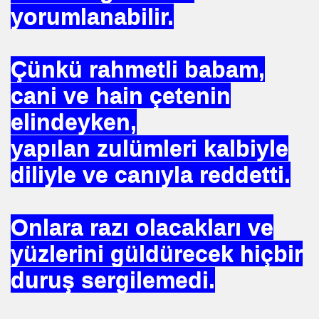
yorumlanabilir.
NASIL ÖLÜYOR
ERVET BELİRLİ ELLERDE TOPLANMAMALI
Çünkü rahmetli babam,
cani ve hain çetenin
ADAN MÜSLÜMANLAR
elindeyken,
yapılan zulümleri kalbiyle
EDENİYET. MEDİT. Medeniyetler İttifakı Enstitüsü
diliyle ve canıyla reddetti.
ILANLAR
Onlara razı olacakları ve
TERMİSİN.İHH .İNSANİ YARDIM VAKFI
yüzlerini güldürecek hiçbir
duruş sergilemedi.
 12 MİLYON 76 MİLYONA BAKARMI
İRİ