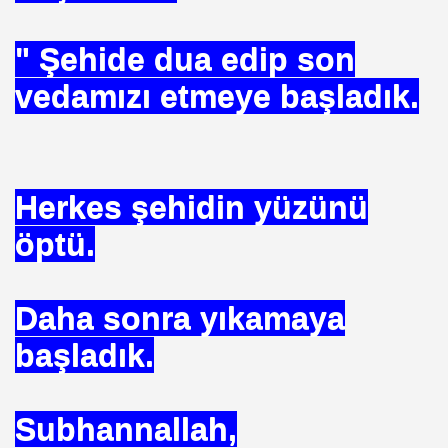
 TIBBI =Türk+Rus+Çin Tıbbı
" Şehide dua edip son
ruk DURUKAN
vedamızı etmeye başladık.
Herkes şehidin yüzünü
ARIŞIN .
öptü.
iyede.*Prof. Dr. Nevzat TARHAN- NP GURUP KURUMLARI
Daha sonra yıkamaya
İLK. sarı nokta tedavisi.DR.Güngör SOBACI
başladık.
İS.NEDENLERİ-TIP TEDAVİLERİ-ANADOLU HALK KÜLTÜR
SIZLIK. 1 e Al= 5 e Sat.
Subhannallah,