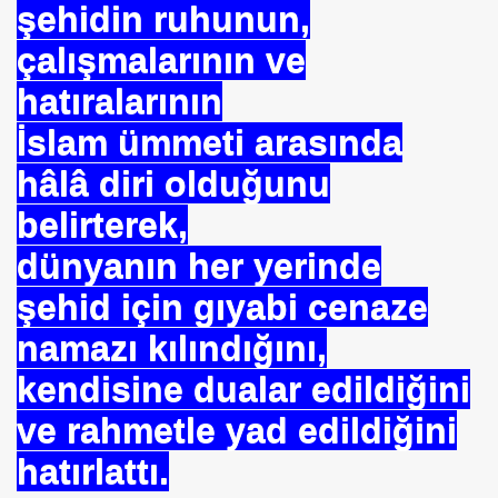
şehidin ruhunun,
çalışmalarının ve
hatıralarının
İslam ümmeti arasında
hâlâ diri olduğunu
belirterek,
dünyanın her yerinde
şehid için gıyabi cenaze
namazı kılındığını,
kendisine dualar edildiğini
ve rahmetle yad edildiğini
hatırlattı.
*APGAR*