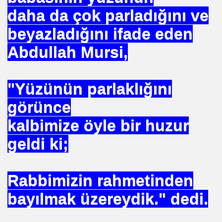
daha da çok parladığını ve
beyazladığını ifade eden
Abdullah Mursi,
OR
ABANCI BANKALAR.= UYGULANMIŞ ÇARE
"Yüzünün parlaklığını
E BÜROKRASİSİ
görünce
aatında Bulunan sır. Mühendis Hikmet TOPLU
kalbimize öyle bir huzur
geldi ki;
nluğa-ABD.
SAKÇI
Rabbimizin rahmetinden
bayılmak üzereydik." dedi.