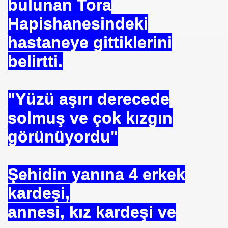
bulunan Tora
E VAKFI
Hapishanesindeki
hastaneye gittiklerini
CAĞIM ?
belirtti.
.Sn.Bülent ARINÇ
fre İle
"Yüzü aşırı derecede
solmuş ve çok kızgın
görünüyordu"
Şehidin yanına 4 erkek
ÜL
kardeşi,
DOĞAN
annesi, kız kardeşi ve