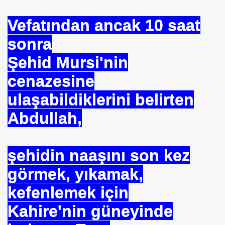
ARATAY
Vefatından ancak 10 saat
sonra
Şehid Mursi'nin
cenazesine
ulaşabildiklerini belirten
Abdullah,
 İBNİ RÜŞD
şehidin naaşını son kez
görmek, yıkamak,
kefenlemek için
Kahire'nin güneyinde
rof.Dr.TÜBİTAK