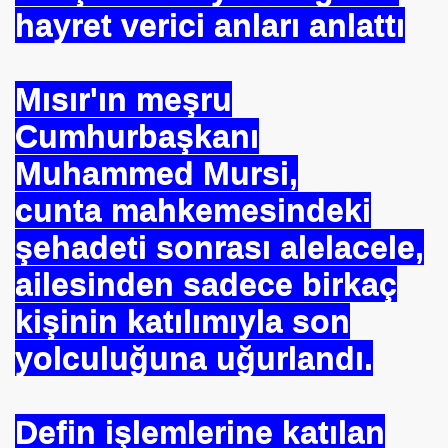
hayret verici anları anlattı
Mısır'ın meşru
Cumhurbaşkanı
Muhammed Mursi,
cunta mahkemesindeki
şehadeti sonrası alelacele,
ailesinden sadece birkaç
kişinin katılımıyla son
yolculuğuna uğurlandı.
Defin işlemlerine katılan