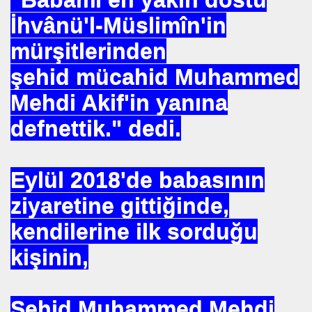
İhvânü'l-Müslimîn'in
DERIN MESALARININ SIRRI ?
mürşitlerinden
şehid mücahid Muhammed
Mehdi Akif'in yanına
IZLEME KARIŞIMI
defnettik." dedi.
R ÖRGÜTÜ ALPER TAN
Eylül 2018'de babasının
ziyaretine gittiğinde,
ALARI
kendilerine ilk sorduğu
yla Yola Çıkan Islamcılar Şimdi Yokolışlarının Hikayesini
kişinin,
Aşılama Makinası
Şehid Muhammed Mehdi