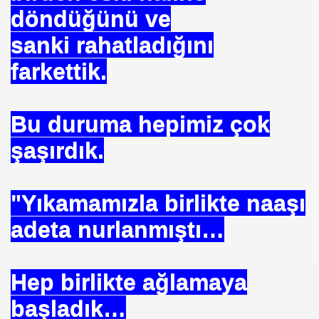
döndüğünü ve
sanki rahatladığını
farkettik.
Bu duruma hepimiz çok
şaşırdık.
 Akıncı
"Yıkamamızla birlikte naaşı
adeta nurlanmıştı…
Hep birlikte ağlamaya
N -TIP BULUŞLARI
başladık…
Murat GÜRSES