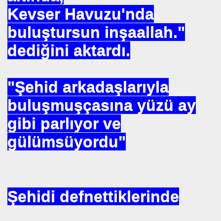
Kevser Havuzu'nda
. HALLETTIK SIRA REÇEPTE
buluştursun inşaallah."
R İŞE BAŞLAMAK
dediğini aktardı.
"Şehid arkadaşlarıyla
buluşmuşçasına yüzü ay
gibi parlıyor ve
gülümsüyordu"
K KÖTÜLÜKDE. YOKTUR
GÖR
Şehidi defnettiklerinde
. İZZETBEGOVİÇ