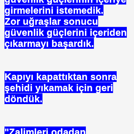
girmelerini istemedik.
Zor uğraşlar sonucu
güvenlik güçlerini içeriden
çıkarmayı başardık.
rşı Mücadele Derneği
rem ERDEMi
Kapıyı kapattıktan sonra
astmı ?
şehidi yıkamak için geri
döndük.
"Zalimleri odadan