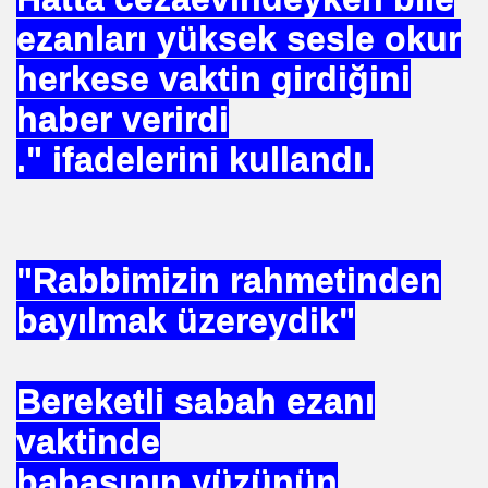
uslararası Enerji Düzenleyicileri Konfederasyonu Başka
ezanları yüksek sesle okur
herkese vaktin girdiğini
haber verirdi
." ifadelerini kullandı.
eyin
"Rabbimizin rahmetinden
.YUNUS ERDOĞAN
bayılmak üzereydik"
Bereketli sabah ezanı
 NASIL UYGULANDI-
vaktinde
babasının yüzünün
RNEĞİ