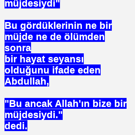
müjdesiydi"
mlak krizi bekliyor!
Bu gördüklerinin ne bir
ouen FRANSA
müjde ne de ölümden
ci
sonra
TS-SEN
bir hayat seyansı
olduğunu ifade eden
NDING
Abdullah,
"Bu ancak Allah'ın bize bir
Vermek .Dr.Hamdi KALYONCU
müjdesiydi."
 LÜTFÜ OFLAZ
dedi.
rı- 21NCİ YY.Cuma da Halife adına Hutbe Okunan Ülkeler 1