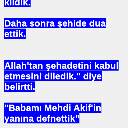
kıldık.
BASIT
 AYAĞA KALDIRAN HZ MUHAMMEDİN SÜNNETI
Daha sonra şehide dua
 AĞACAN
ettik.
ALLAHA SIĞINIRIM
vfik Başak ERSEN
Allah'tan şehadetini kabul
KARMI
etmesini diledik." diye
belirtti.
MAK
"Babamı Mehdi Akif'in
yanına defnettik"
I