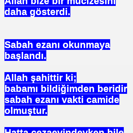
Allah bize bir mucizesini
daha gösterdi.
NTROL ALTINDA ERBAKANIN SUÇU NEDEN GÖNDERLDİ
İTURK
Sabah ezanı okunmaya
İM
başlandı.
nası
Allah şahittir ki;
babamı bildiğimden beridir
0 YILLIK İMAM NEDEN ATILDI
sabah ezanı vakti camide
ci.
olmuştur.
UTLU OL
Hatta cezaevindeyken bile