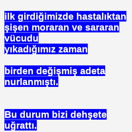
ilk girdiğimizde hastalıktan
şişen moraran ve sararan
ojik Araştırmalar Mrk.
vücudu
LUĞU
yıkadığımız zaman
 BŞK. ENERJİ VERİMLİLİĞİ DER. BŞK
birden değişmiş adeta
an Cezalandırılan Bürokrat
nurlanmıştı.
Eyüp Ensari ERGİN-Mehmet Kamil BERSE.
ME BAŞKANI
Bu durum bizi dehşete
uğrattı.