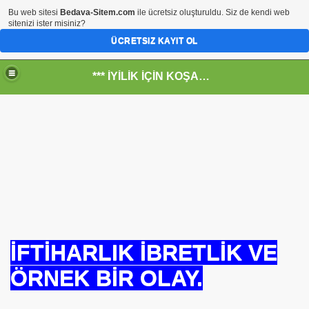
Bu web sitesi
Bedava-Sitem.com
ile ücretsiz oluşturuldu. Siz de kendi web
sitenizi ister misiniz?
ÜCRETSIZ KAYIT OL
*** İYİLİK İÇİN KOŞANLARIN YERİ***
RKİYE ULAŞ-İŞ. ***SERVİS VE ULAŞIM ÇALIŞANLARININ, 
 SERVİSİ
İFTİHARLIK İBRETLİK VE
ÖRNEK BİR OLAY.
R - HİDROJEN ENERJİ MRK *NASIL ENGELLENDİ* !!!