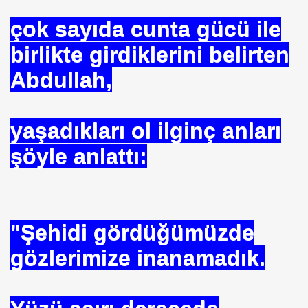
ICI
çok sayıda cunta gücü ile
 ÇELİK
birlikte girdiklerini belirten
Abdullah,
EYSEL EROĞLU
IM
yaşadıkları ol ilginç anları
mer DİNÇER
şöyle anlattı:
nı
da Oturan TekProf. Maliye Bakanı
"Şehidi gördüğümüzde
gözlerimize inanamadık.