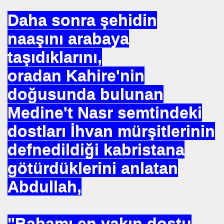
Daha sonra şehidin
naaşını arabaya
taşıdıklarını,
u UYGUN
oradan Kahire'nin
 DR .
doğusunda bulunan
Medine't Nasr semtindeki
I
dostları İhvan mürşitlerinin
defnedildiği kabristana
İMAR ILERI GÖRÜŞLÜ GÜNEŞ ENERJI GÖNÜLLÜSÜ
götürdüklerini anlatan
Abdullah,
TELERDE YOKTUR
IN. YÜKSEK MIMAR
"Babamı en yakın dostu