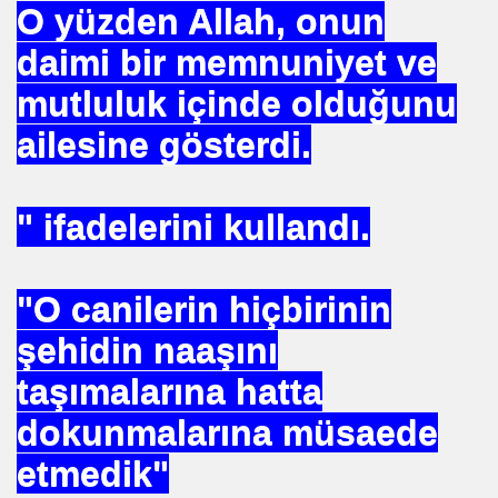
O yüzden Allah, onun
daimi bir memnuniyet ve
mutluluk içinde olduğunu
ailesine gösterdi.
. "DUA"LAR
" ifadelerini kullandı.
MANMIYOR. MUSEVIMI OLUR
"O canilerin hiçbirinin
R YAPABILIR
şehidin naaşını
S PLAKASI ÖNLENEMEZ
taşımalarına hatta
dokunmalarına müsaede
OPTAŞ
etmedik"
NCEKI ABDURRAHIM BARINA "sÖZÜ"