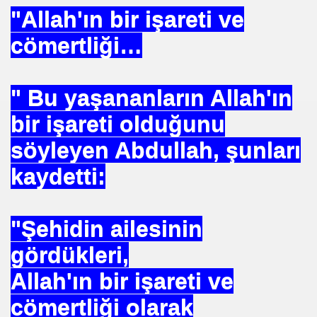
 SÜLEYMAN GÖKOĞLU
"Allah'ın bir işareti ve
NI .DR UMUT YILDIZ
cömertliği…
" Bu yaşananların Allah'ın
i Hainini Yetiştiren Ülke Yoktur
bir işareti olduğunu
söyleyen Abdullah, şunları
Tarihi Eserleri Koruma ve Araştırma Derneği . İSTED
kaydetti:
sını NASIL kazanabilirim
VETİNİ BAĞIŞ YAPTI
"Şehidin ailesinin
İN PURSA
gördükleri,
TTI
Allah'ın bir işareti ve
cömertliği olarak
SUÇ OLURMU .PROF.DR.ONUR HAMZAOĞLU