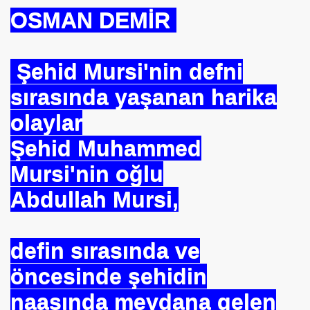
OSMAN DEMİR
se) -Engellenen Mühendis !!!
İ.M.D.E.S. Halal Food
Şehid Mursi'nin defni
sırasında yaşanan harika
olaylar
RNEĞİ AS-DER.
Şehid Muhammed
Jİ
Mursi'nin oğlu
Abdullah Mursi,
OLOJİ TARİHİ MÜZESİ
defin sırasında ve
öncesinde şehidin
naaşında meydana gelen