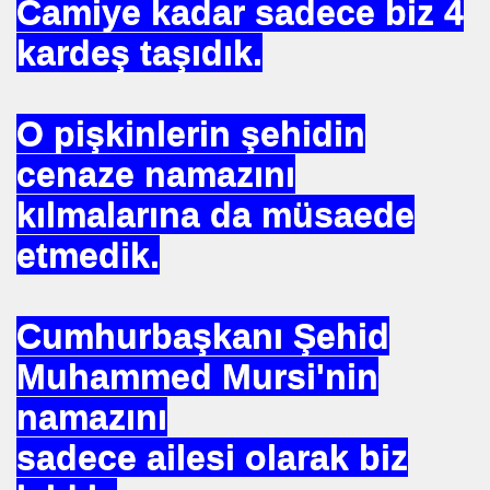
Camiye kadar sadece biz 4
kardeş taşıdık.
 ZEHIRLENMESI YAPAR
O pişkinlerin şehidin
YI YÖNETENLER
cenaze namazını
kılmalarına da müsaede
etmedik.
Cumhurbaşkanı Şehid
İ UNUT
Muhammed Mursi'nin
namazını
MI EV HANIMIMI
sadece ailesi olarak biz
I DEĞİL