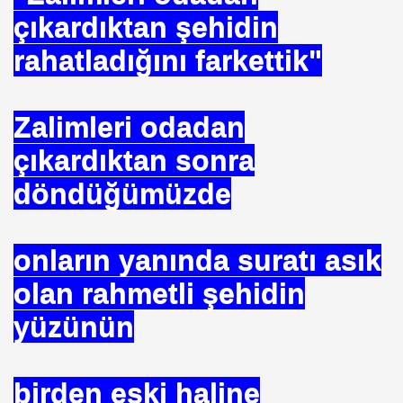
çıkardıktan şehidin
rahatladığını farkettik"
Zalimleri odadan
HİZMET VAKFI
çıkardıktan sonra
İ ADAMI-İSMAİL TOPKAR
döndüğümüzde
onların yanında suratı asık
olan rahmetli şehidin
yüzünün
birden eski haline