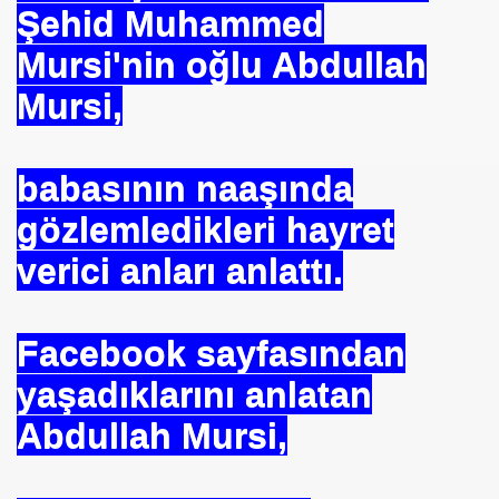
Şehid Muhammed
Mursi'nin oğlu Abdullah
Mursi,
babasının naaşında
gözlemledikleri hayret
verici anları anlattı.
Facebook sayfasından
om
yaşadıklarını anlatan
on NJ.Canlı Yayın
Abdullah Mursi,
nter