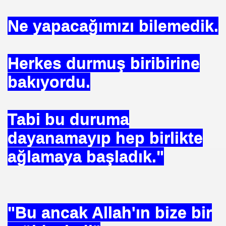
Ne yapacağımızı bilemedik.
EÇENLER Varmı?-WARREN BUFFET.
Herkes durmuş biribirine
bakıyordu.
Tabi bu duruma
dayanamayıp hep birlikte
ALMAK
ağlamaya başladık."
ISMİ REZERV SİSTEMİ-Prof.M.GÜNDOĞAN. Prof.G.ÇETİN
ları Birliği
I-
"Bu ancak Allah'ın bize bir