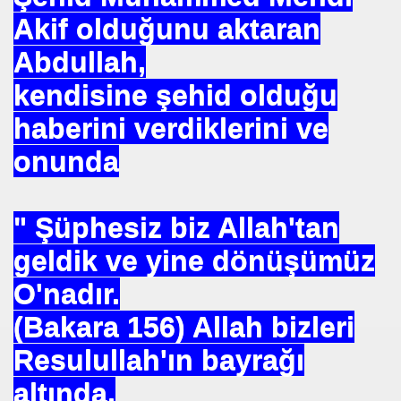
 EDEN MÜSLÜMAN KAZANIR
Akif olduğunu aktaran
Abdullah,
kendisine şehid olduğu
haberini verdiklerini ve
YOR. HOROZ TILKI HIKAYESI
onunda
SON
" Şüphesiz biz Allah'tan
UZAĞI
geldik ve yine dönüşümüz
O'nadır.
(Bakara 156) Allah bizleri
ILMASI
Resulullah'ın bayrağı
altında,
 ETTİ