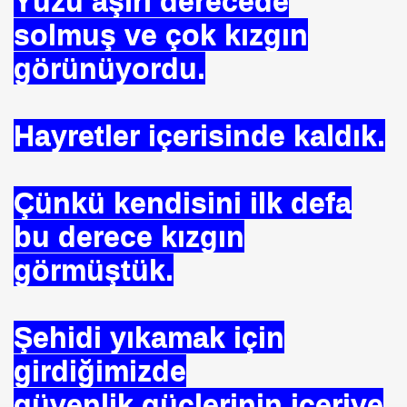
Yüzü aşırı derecede
solmuş ve çok kızgın
görünüyordu.
Hayretler içerisinde kaldık.
Çünkü kendisini ilk defa
bu derece kızgın
görmüştük.
Şehidi yıkamak için
girdiğimizde
güvenlik güçlerinin içeriye