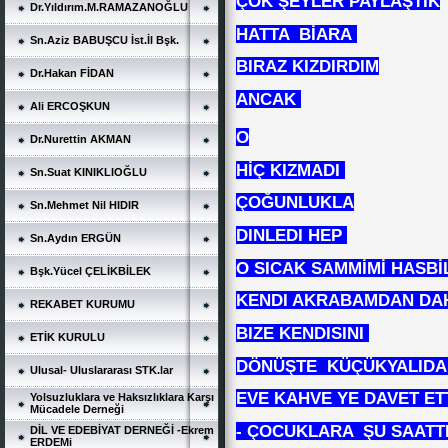
ÇOK ŞEYLER PAYLAŞTIK
Dr.Yıldırım.M.RAMAZANOĞLU
HATTA BİARA
Sn.Aziz BABUŞCU İst.İl Bşk.
BIRAZ KIZDIRDIM
Dr.Hakan FİDAN
ANCAK
Ali ERCOŞKUN
O
Dr.Nurettin AKMAN
HİÇ KIZMADI
Sn.Suat KINIKLIOĞLU
ÇOĞUNLUKLA
Sn.Mehmet Nil HIDIR
DINLEDI HEP
Sn.Aydın ERGÜN
O SICAK SAMMİMİ HASBİL
Bşk.Yücel ÇELİKBİLEK
KENDI AKRABAMDAN DAH
REKABET KURUMU
BIZE KENDISINI
ETİK KURULU
DÖNÜŞTE KÜÇÜKYALID
Ulusal- Uluslararası STK.lar
EVE KAHVE YE DAVET E
Yolsuzluklara ve Haksızlıklara Karşı
Mücadele Derneği
- ÇOCUKLARA ŞU SAATT
DİL VE EDEBİYAT DERNEĞİ -Ekrem
ERDEMi