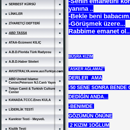
-Senin emanetini ko
SERBEST KÜRSÜ
yanına ..
LİNKLER
-Bekle beni babacım.
-Görüşmek üzere...
ZİYARETÇİ DEFTERİ
Rabbime emanet ol..
ABD TASSA
ATAA-Ecüment KILIÇ
A.B.D.Florida Türk Radyosu
BÜŞRA KIZIM
A.B.D.Haber Siteleri
"ASKER AĞLAMAZ"
AVUSTRALYA.www.ausTurkiye.com
DERLER AMA
ABD Unıted Islamıc
Center.Peterson NJ.Canlı Yayın
-50 SENE SONRA BENDE 
Tokyo Camii & Turkish Culture
Center
DEDİĞİN ANDA...
KANADA.TCCC.Enes KULA
-BENIMDE
LİDERLİK TESTİ
GÖZÜMÜN ÖNÜNE
Karekter Testi - Meyveli.
2 KIZIM 1OĞLUM
Kişilik Testi