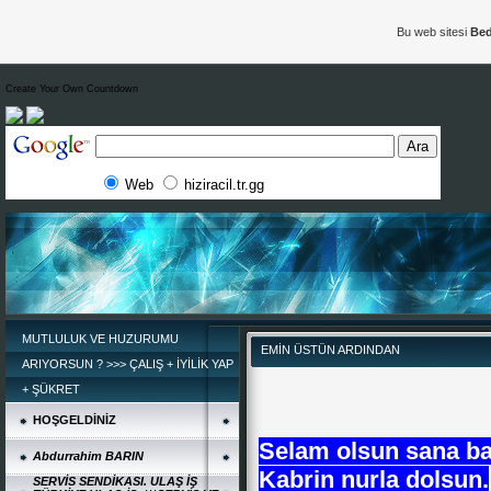
Bu web sitesi
Bed
Create Your Own Countdown
Web
hiziracil.tr.gg
MUTLULUK VE HUZURUMU
EMİN ÜSTÜN ARDINDAN
ARIYORSUN ? >>> ÇALIŞ + İYİLİK YAP
+ ŞÜKRET
HOŞGELDİNİZ
Selam olsun sana b
Abdurrahim BARIN
Kabrin nurla dolsun.
SERVİS SENDİKASI. ULAŞ İŞ