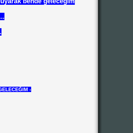
ruyarak bende geleceğim
..
.
GELECEĞIM -