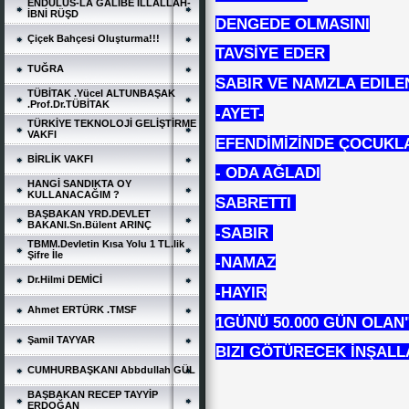
ENDÜLÜS-LA GALİBE İLLALLAH-
İBNİ RÜŞD
DENGEDE OLMASINI
Çiçek Bahçesi Oluşturma!!!
TAVSİYE EDER
TUĞRA
SABIR VE NAMZLA EDILE
TÜBİTAK .Yücel ALTUNBAŞAK
.Prof.Dr.TÜBİTAK
-AYET-
TÜRKİYE TEKNOLOJİ GELİŞTİRME
VAKFI
EFENDİMİZİNDE ÇOCUKLA
BİRLİK VAKFI
- ODA AĞLADI
HANGİ SANDIKTA OY
KULLANACAĞIM ?
SABRETTI
BAŞBAKAN YRD.DEVLET
BAKANI.Sn.Bülent ARINÇ
-SABIR
TBMM.Devletin Kısa Yolu 1 TL.lik
Şifre İle
-NAMAZ
Dr.Hilmi DEMİCİ
-HAYIR
Ahmet ERTÜRK .TMSF
1GÜNÜ 50.000 GÜN OLAN"
Şamil TAYYAR
BIZI GÖTÜRECEK İNŞALL
CUMHURBAŞKANI Abbdullah GÜL
BAŞBAKAN RECEP TAYYİP
ERDOĞAN