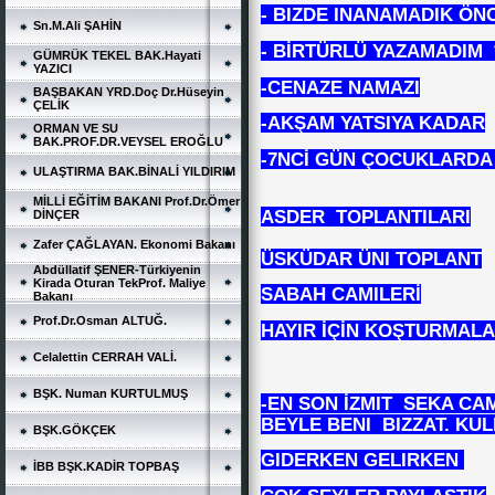
- BIZDE INANAMADIK ÖN
Sn.M.Ali ŞAHİN
- BİRTÜRLÜ YAZAMADIM 
GÜMRÜK TEKEL BAK.Hayati
YAZICI
-CENAZE NAMAZI
BAŞBAKAN YRD.Doç Dr.Hüseyin
ÇELİK
-AKŞAM YATSIYA KADAR
ORMAN VE SU
BAK.PROF.DR.VEYSEL EROĞLU
-7NCİ GÜN ÇOCUKLARDA 
ULAŞTIRMA BAK.BİNALİ YILDIRIM
MİLLİ EĞİTİM BAKANI Prof.Dr.Ömer
ASDER TOPLANTILARI
DİNÇER
Zafer ÇAĞLAYAN. Ekonomi Bakanı
ÜSKÜDAR ÜNI TOPLANT
Abdüllatif ŞENER-Türkiyenin
Kirada Oturan TekProf. Maliye
SABAH CAMILERİ
Bakanı
Prof.Dr.Osman ALTUĞ.
HAYIR İÇİN KOŞTURMALAR
Celalettin CERRAH VALİ.
BŞK. Numan KURTULMUŞ
-EN SON İZMIT SEKA CA
BEYLE BENI BIZZAT. K
BŞK.GÖKÇEK
GIDERKEN GELIRKEN
İBB BŞK.KADİR TOPBAŞ