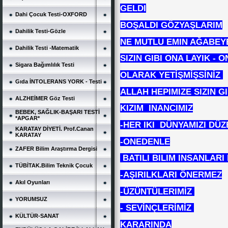
GELDI
Dahi Çocuk Testi-OXFORD
BOŞALDI GÖZYAŞLARIM
Dahilik Testi-Gözle
NE MUTLU EMIN AĞABEY
Dahilik Testi -Matematik
SIZIN GIBI ONA LAYIK -
Sigara Bağımlılık Testi
OLARAK YETİŞMİŞSİNİZ
Gıda İNTOLERANS YORK - Testi
ALLAH HEPIMIZE SIZIN G
ALZHEİMER Göz Testi
KIZIM INANCIMIZ
BEBEK, SAĞLIK-BAŞARI TESTİ
*APGAR*
-HER IKI DÜNYAMIZI DÜ
KARATAY DİYETİ. Prof.Canan
KARATAY
-
ONEDENLE
ZAFER Bilim Araştırma Dergisi
BATILI BILIM INSANLAR
TÜBİTAK.Bilim Teknik Çocuk
-AŞIRILKLARI ÖNERMEZ
Akıl Oyunları
-ÜZÜNTÜLERIMİZ
YORUMSUZ
- SEVİNÇLERİMİZ
KÜLTÜR-SANAT
KARARINDA