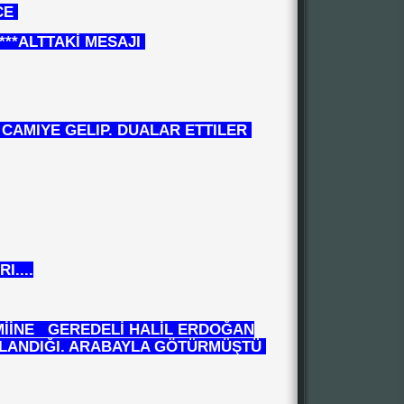
CE
***ALTTAKİ MESAJI
CAMIYE GELIP. DUALAR ETTILER
I....
MİİNE GEREDELİ HALİL ERDOĞAN
ULLANDIĞI. ARABAYLA GÖTÜRMÜŞTÜ