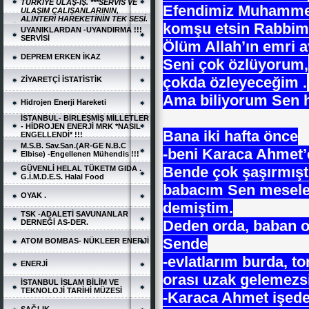
TÜRKİYE ULAŞ-İŞ. ***SERVİS VE
Efendimiz Muhamme
ULAŞIM ÇALIŞANLARININ,
ALINTERİ HAREKETİNİN TEK SESİ.
komşu etsin Rabbim 
UYANIKLARDAN -UYANDIRMA !!!
SERVİSİ
Ölüm Allah’ın emri a
DEPREM ERKEN İKAZ
Seni çok özlüyorum,
çokda özleyeceğim .
ZİYARETÇİ İSTATİSTİK
Ama biliyorum Sen h
Hidrojen Enerji Hareketi
İSTANBUL- BİRLEŞMİŞ MİLLETLER
- HİDROJEN ENERJİ MRK *NASIL
Bana iki hafta önce
ENGELLENDİ* !!!
M.S.B. Sav.San.(AR-GE N.B.C
-beni Karaca Ahmet’
Elbise) -Engellenen Mühendis !!!
Bende çok şaşırmışt
GÜVENLİ HELAL TÜKETM GIDA .
G.İ.M.D.E.S. Halal Food
babacım Sen meselel
OYAK .
demiştim.
TSK -ADALETİ SAVUNANLAR
Deden orda, baban o
DERNEĞİ AS-DER.
Sende
ATOM BOMBAS- NÜKLEER ENERJİ
-evlatlarım burda, t
ENERJİ
orası uzak gelemezsi
İSTANBUL İSLAM BİLİM VE
TEKNOLOJİ TARİHİ MÜZESİ
-Karaca Ahmet işede