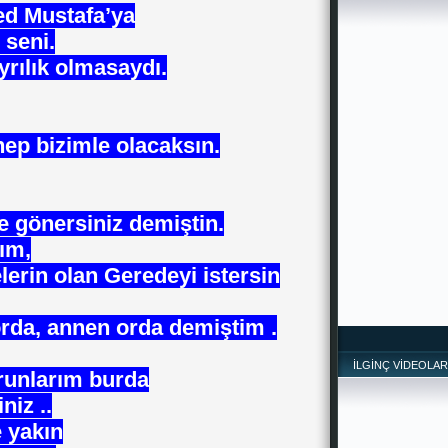
d Mustafa’ya
seni.
yrılık olmasaydı.
ep bizimle olacaksın.
e gönersiniz demiştin.
ım,
erin olan Geredeyi istersin
rda, annen orda demiştim .
İLGİNÇ VİDEOLAR
orunlarım burda
niz ..
 yakın