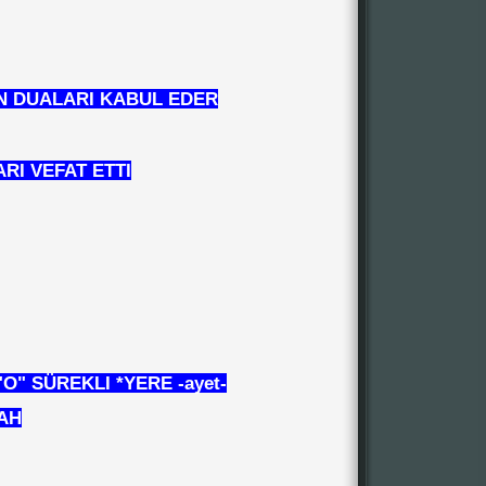
N DUALARI KABUL EDER
RI VEFAT ETTI
O" SÜREKLI *YERE -ayet-
AH