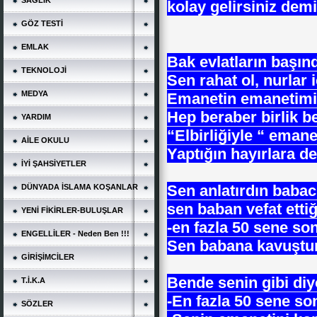
SAĞLIK
kolay gelirsiniz demiş
GÖZ TESTİ
EMLAK
Bak evlatların başın
TEKNOLOJİ
Sen rahat ol, nurlar 
MEDYA
Emanetin emanetimi
Hep beraber birlik be
YARDIM
“Elbirliğiyle “ eman
AİLE OKULU
Yaptığın hayırlara d
İYİ ŞAHSİYETLER
Sen anlatırdın baba
DÜNYADA İSLAMA KOŞANLAR
sen baban vefat etti
YENİ FİKİRLER-BULUŞLAR
-en fazla 50 sene s
ENGELLİLER - Neden Ben !!!
Sen babana kavuştu
GİRİŞİMCİLER
Bende senin gibi di
T.İ.K.A
-En fazla 50 sene s
SÖZLER