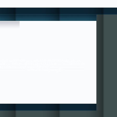
 HİÇBİR ÜCRET-KARŞILIK BEKLEMEYENLERE UYUN , ONLAR ;
36/21 ---- SORUNLAR PAYLAŞTIKÇA AZALIR ---- ++++ MUTLULUK
ÇOĞALIR+++ BİZE YAZABİLİRSİNİZ. ---------------------------------
---------------------------- HIZIRACİL DANIŞMANLIĞI ---------------------
----------------------------------------------- tugra113@gmail.com
SAYGILARIMIZLA.