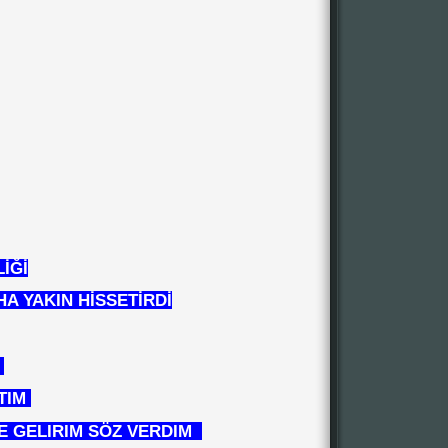
İĞİ
A YAKIN HİSSETİRDİ
A
TTIM
E GELIRIM SÖZ VERDIM