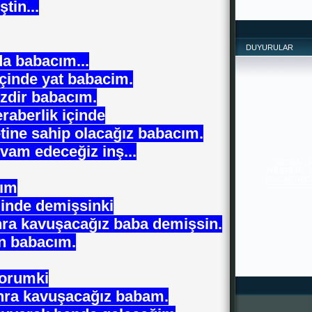
tin...
DUYURULAR
da babacım...
içinde yat babacim.
zdir babacım.
raberlik içinde
etine sahip olacağız babacım.
SİZDEN ,
evam edeceğiz inş...
İYİLERDİR. 
PAYLAŞTIKÇA 
--------------
-------
cım
ğinde demişsinki
onra kavuşacağız baba demişsin.
n babacım.
yorumki
onra kavuşacağız babam.