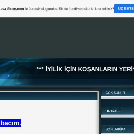
ÜCRETSI
ava-Sitem.com
ile ücretsiz oluşturuldu. Siz de kendi web sitenizi ister misiniz?
*** İYİLİK İÇİN KOŞANLARIN YERİ*
ÇOK ŞÜKÜR
HIZIRACİL
abacım.
SON DAKİKA