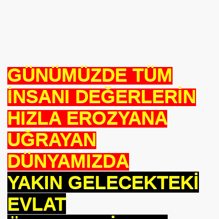
se) -Engellenen Mühendis !!!
İ.M.D.E.S. Halal Food
GÜNÜMÜZDE TÜM
RNEĞİ AS-DER.
İNSANI DEĞERLERİN
Jİ
HIZLA EROZYANA
UĞRAYAN
OLOJİ TARİHİ MÜZESİ
DÜNYAMIZDA
YAKIN GELECEKTEKİ
EVLAT