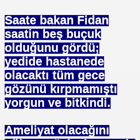
Saate bakan Fidan
saatin beş buçuk
 --- BENI KUCAKLAYAN ILK BEYAZ LIDER. ERBAKAN
olduğunu gördü;
yedide hastanede
TEKNE ORUCU NEDIR
olacaktı tüm gece
A BIRINCISI SEÇTI
gözünü kırpmamıştı
KOPENHAG KRITERLERIMI KOPENHAĞ
NIN EMRINDE. PROF KENAN DEMIRKOL
yorgun ve bitkindi.
 VİRÜS"
ETIM MERKEZI AÇILDI
Ameliyat olacağını
SULTAN MEHMET