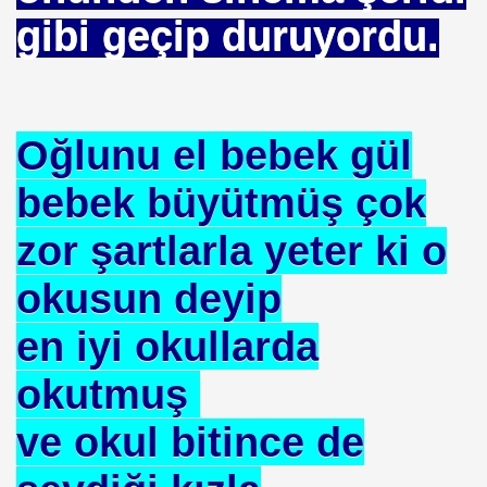
gibi geçip duruyordu.
 Yöntemi
Oğlunu el bebek gül
TAŞ
bebek büyütmüş çok
zor şartlarla yeter ki o
OKMU EDİLİYOR YOSA
okusun deyip
N MÜSLÜMANLAR 969 HAREKETİ
en iyi okullarda
ikayet
okutmuş
ve okul bitince de
İDROJEN YAKIT SUNUMU. HALİÇ KONGRE MRK.
 FATİH SERKAN KORKUT