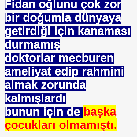
Fidan oğlunu çok zor
bir doğumla dünyaya
getirdiği için kanaması
ojik Araştırmalar Mrk.
durmamış
LUĞU
doktorlar mecburen
 BŞK. ENERJİ VERİMLİLİĞİ DER. BŞK
ameliyat edip rahmini
an Cezalandırılan Bürokrat
almak zorunda
Eyüp Ensari ERGİN-Mehmet Kamil BERSE.
kalmışlardı
ME BAŞKANI
bunun için de
başka
çocukları olmamıştı.