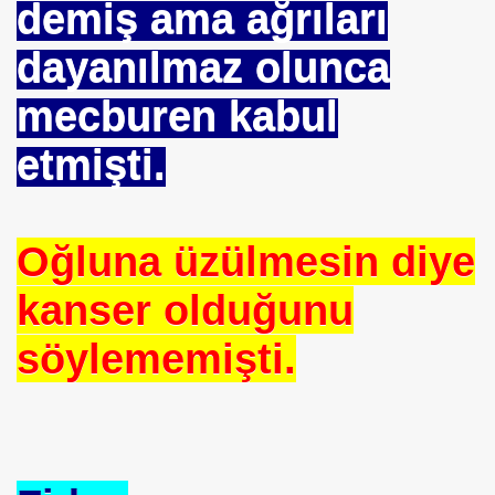
demiş ama ağrıları
ICI
dayanılmaz olunca
 ÇELİK
mecburen kabul
EYSEL EROĞLU
etmişti.
IM
mer DİNÇER
Oğluna üzülmesin diye
nı
kanser olduğunu
da Oturan TekProf. Maliye Bakanı
söylememişti.