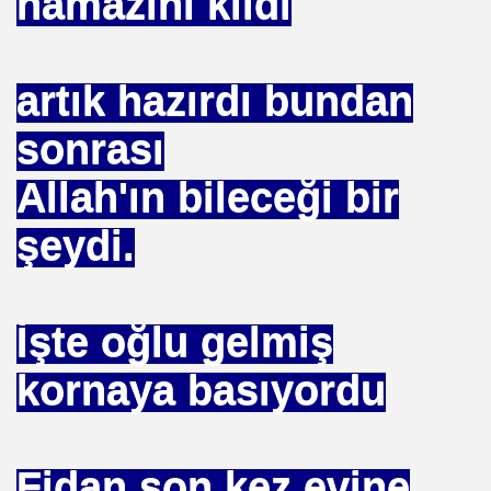
namazını kıldı
BASIT
 AYAĞA KALDIRAN HZ MUHAMMEDİN SÜNNETI
artık hazırdı bundan
 AĞACAN
sonrası
ALLAHA SIĞINIRIM
Allah'ın bileceği bir
vfik Başak ERSEN
şeydi.
KARMI
İşte oğlu gelmiş
kornaya basıyordu
MAK
Fidan son kez evine
I