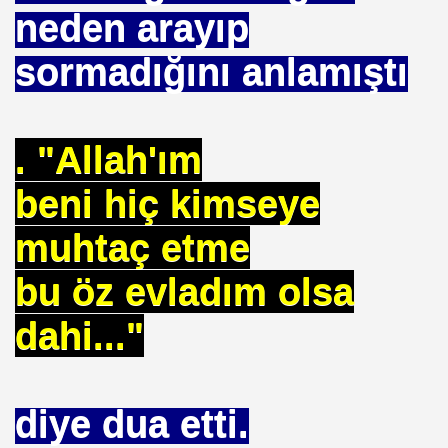
neden arayıp
sormadığını anlamıştı
. "DUA"LAR
. "Allah'ım
beni hiç kimseye
MANMIYOR. MUSEVIMI OLUR
muhtaç etme
bu öz evladım olsa
R YAPABILIR
dahi..."
S PLAKASI ÖNLENEMEZ
OPTAŞ
diye dua etti.
NCEKI ABDURRAHIM BARINA "sÖZÜ"