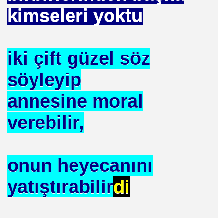
kimseleri yoktu
DERIN MESALARININ SIRRI ?
iki çift güzel söz
söyleyip
IZLEME KARIŞIMI
annesine moral
R ÖRGÜTÜ ALPER TAN
verebilir,
ALARI
onun heyecanını
yla Yola Çıkan Islamcılar Şimdi Yokolışlarının Hikayesini
yatıştırabilir
di
Aşılama Makinası