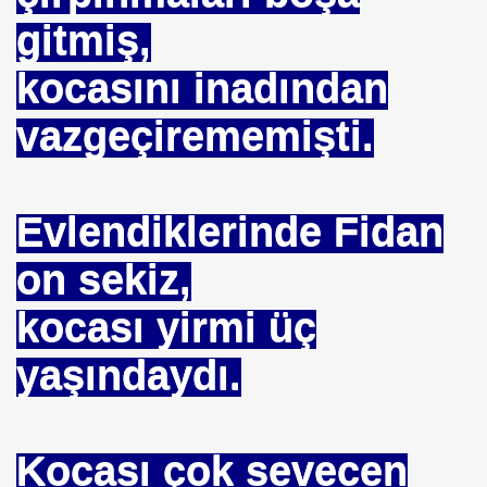
gitmiş,
kocasını inadından
vazgeçirememişti.
HİZMET VAKFI
Evlendiklerinde Fidan
İ ADAMI-İSMAİL TOPKAR
on sekiz,
kocası yirmi üç
yaşındaydı.
Kocası çok sevecen