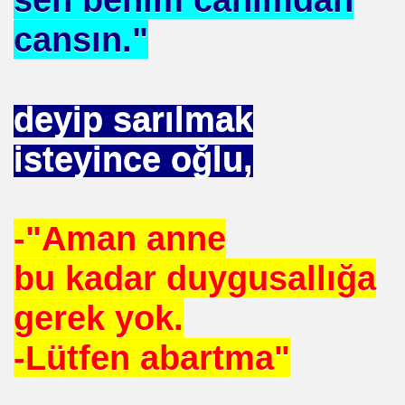
cansın."
 AZIM ÇALIŞMA
ey SEVGI . MEVLANA
deyip sarılmak
RAŞLI. SINEMAYI. ALLAH YOLUNDA KULLANDI ISTANBU
isteyince oğlu,
-"Aman anne
MI ATILIYOR
bu kadar duygusallığa
gerek yok.
ERDEN (2018)
-Lütfen abartma"
şampiyonu olduk mu