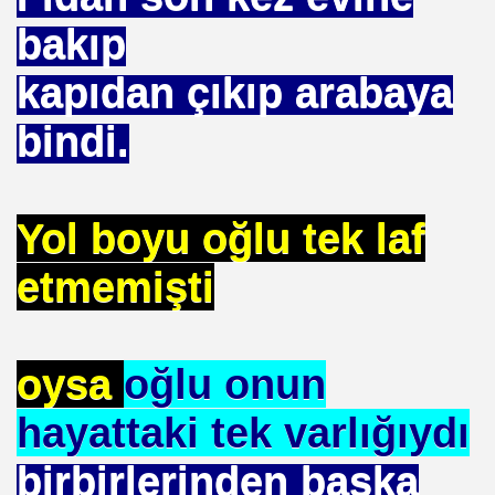
bakıp
kapıdan çıkıp arabaya
u UYGUN
bindi.
 DR .
Yol boyu oğlu tek laf
I
etmemişti
İMAR ILERI GÖRÜŞLÜ GÜNEŞ ENERJI GÖNÜLLÜSÜ
oysa
oğlu onun
TELERDE YOKTUR
hayattaki tek varlığıydı
IN. YÜKSEK MIMAR
birbirlerinden başka