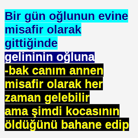
Bir gün oğlunun evine
misafir olarak
OR
gittiğinde
ABANCI BANKALAR.= UYGULANMIŞ ÇARE
gelininin oğluna
E BÜROKRASİSİ
-bak canım annen
aatında Bulunan sır. Mühendis Hikmet TOPLU
misafir olarak her
nluğa-ABD.
zaman gelebilir
SAKÇI
ama şimdi kocasının
öldüğünü bahane edip