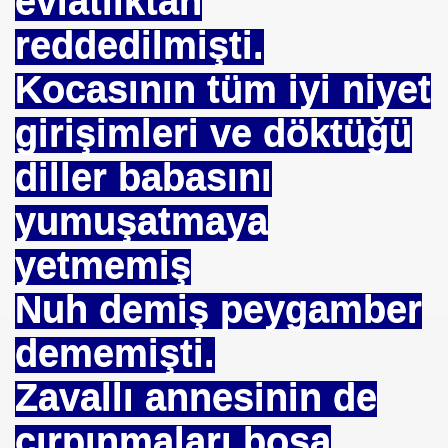
evlatlıktan
reddedilmişti.
Kocasının tüm iyi niyet
girişimleri ve döktüğü
rşı Mücadele Derneği
diller babasını
rem ERDEMi
yumuşatmaya
yetmemiş
astmı ?
Nuh demiş peygamber
dememişti.
Zavallı annesinin de
çırpınmaları boşa