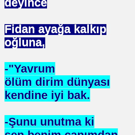
deyince
SEÇTI
UHTAR. ENDÜLÜS. SELAHADDIN EYYUBİ. ISTANBULUN F
Fidan ayağa kalkıp
TETİKÇİNİN ITIRAFLARI.
oğluna,
EKREM. ŞAMA
IŞINI ARARKEN. MÜSLÜMAN OLDU
-"Yavrum
FERUDUN BATMANGHELID
ölüm dirim dünyası
kendine iyi bak.
ART. VARMI AV MEHMET. OKUTAN .
unay. DEMİRCAN
-Şunu unutma ki
EZAMAN ÇEKEMEZ
sen benim canımdan
.HAZRET. SIRATI MÜSTAKIM. DOĞRU YOL .