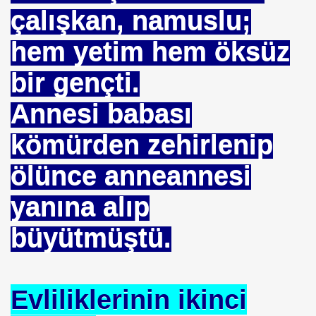
çalışkan, namuslu;
hem yetim hem öksüz
bir gençti.
Annesi babası
kömürden zehirlenip
ölünce anneannesi
 Akıncı
yanına alıp
büyütmüştü.
N -TIP BULUŞLARI
Evliliklerinin ikinci
Murat GÜRSES