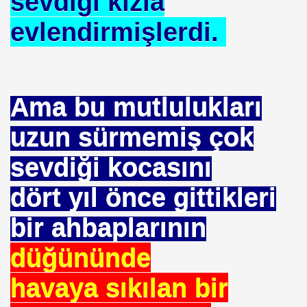
sevdiği kızla
evlendirmişlerdi.
NTROL ALTINDA ERBAKANIN SUÇU NEDEN GÖNDERLDİ
İTURK
Ama bu mutlulukları
İM
uzun sürmemiş çok
sevdiği kocasını
nası
dört yıl önce gittikleri
0 YILLIK İMAM NEDEN ATILDI
bir ahbaplarının
ci.
düğününde
havaya sıkılan bir
UTLU OL