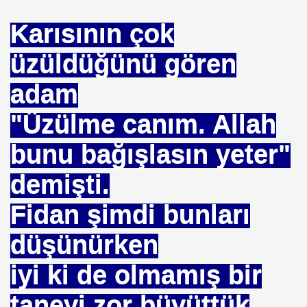
Karısının çok
üzüldüğünü gören
EÇENLER Varmı?-WARREN BUFFET.
adam
"Üzülme canım. Allah
bunu bağışlasın yeter"
demişti.
ALMAK
Fidan şimdi bunları
ISMİ REZERV SİSTEMİ-Prof.M.GÜNDOĞAN. Prof.G.ÇETİN
düşünürken
ları Birliği
iyi ki de olmamış bir
I-
taneyi zor büyüttük