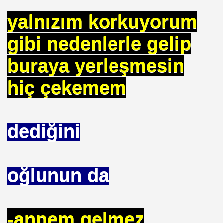
 SÜLEYMAN GÖKOĞLU
yalnızım korkuyorum
NI .DR UMUT YILDIZ
gibi nedenlerle gelip
buraya yerleşmesin
i Hainini Yetiştiren Ülke Yoktur
hiç çekemem
Tarihi Eserleri Koruma ve Araştırma Derneği . İSTED
dediğini
sını NASIL kazanabilirim
VETİNİ BAĞIŞ YAPTI
oğlunun da
İN PURSA
TTI
-annem gelmez
SUÇ OLURMU .PROF.DR.ONUR HAMZAOĞLU