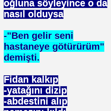
oğluna söyleyince o da
nasıl olduysa
 ZEHIRLENMESI YAPAR
YI YÖNETENLER
-"Ben gelir seni
hastaneye götürürüm"
demişti.
Fidan kalkıp
İ UNUT
-yatağını dizip
MI EV HANIMIMI
-abdestini alıp
I DEĞİL