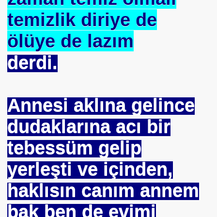
temizlik diriye de
ölüye de lazım
derdi.
Annesi aklına gelince
dudaklarına acı bir
tebessüm gelip
yerleşti ve içinden,
haklısın canım annem
bak ben de evimi
*APGAR*