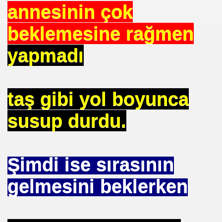
annesinin çok
 EDEN MÜSLÜMAN KAZANIR
beklemesine rağmen
yapmadı
YOR. HOROZ TILKI HIKAYESI
taş gibi yol boyunca
SON
susup durdu.
UZAĞI
Şimdi ise sırasının
ILMASI
gelmesini beklerken
 ETTİ