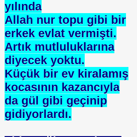
yılında
 TIBBI =Türk+Rus+Çin Tıbbı
Allah nur topu gibi bir
ruk DURUKAN
erkek evlat vermişti.
Artık mutluluklarına
diyecek yoktu.
ARIŞIN .
Küçük bir ev kiralamış
iyede.*Prof. Dr. Nevzat TARHAN- NP GURUP KURUMLARI
kocasının kazancıyla
da gül gibi geçinip
İLK. sarı nokta tedavisi.DR.Güngör SOBACI
gidiyorlardı.
İS.NEDENLERİ-TIP TEDAVİLERİ-ANADOLU HALK KÜLTÜR
SIZLIK. 1 e Al= 5 e Sat.