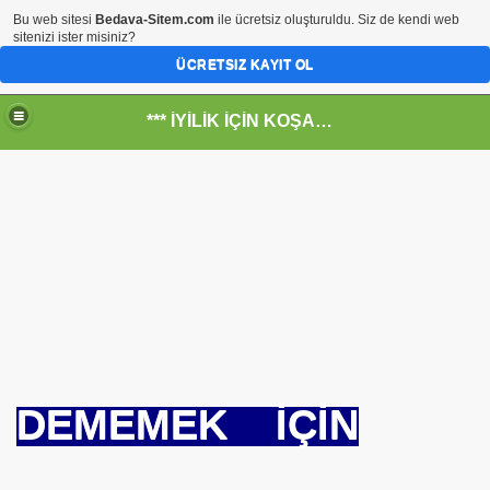
Bu web sitesi
Bedava-Sitem.com
ile ücretsiz oluşturuldu. Siz de kendi web
sitenizi ister misiniz?
ÜCRETSIZ KAYIT OL
*** İYİLİK İÇİN KOŞANLARIN YERİ***
RKİYE ULAŞ-İŞ. ***SERVİS VE ULAŞIM ÇALIŞANLARININ, 
 SERVİSİ
DEMEMEK İÇİN
R - HİDROJEN ENERJİ MRK *NASIL ENGELLENDİ* !!!