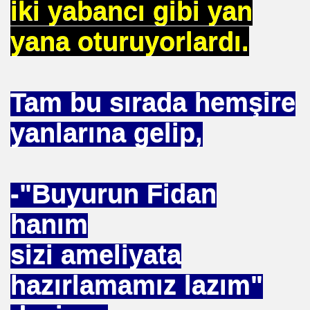
iki yabancı gibi yan
. HALLETTIK SIRA REÇEPTE
yana oturuyorlardı.
R İŞE BAŞLAMAK
Tam bu sırada hemşire
yanlarına gelip,
-"Buyurun Fidan
K KÖTÜLÜKDE. YOKTUR
hanım
sizi ameliyata
GÖR
hazırlamamız lazım"
. İZZETBEGOVİÇ