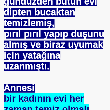
gündüzden bütün evi
dipten bucaktan
temizlemiş,
pırıl pırıl yapıp duşunu
almış ve biraz uyumak
için yatağına
uzanmıştı.
om
Annesi
on NJ.Canlı Yayın
bir kadının evi her
nter
zaman temiz olmalı