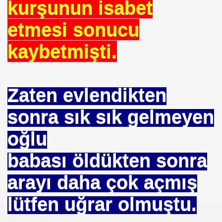
kurşunun isabet
uslararası Enerji Düzenleyicileri Konfederasyonu Başka
etmesi sonucu
kaybetmişti.
Zaten evlendikten
sonra sık sık gelmeyen
eyin
.YUNUS ERDOĞAN
oğlu
babası öldükten sonra
arayı daha çok açmış
 NASIL UYGULANDI-
lütfen uğrar olmuştu.
RNEĞİ