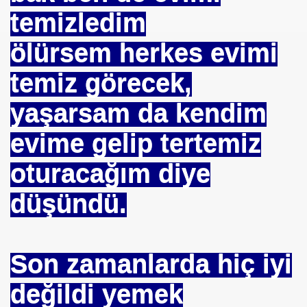
temizledim
ARATAY
ölürsem herkes evimi
temiz görecek,
yaşarsam da kendim
evime gelip tertemiz
oturacağım diye
düşündü.
 İBNİ RÜŞD
Son zamanlarda hiç iyi
rof.Dr.TÜBİTAK
değildi yemek