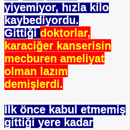
E VAKFI
yiyemiyor, hızla kilo
kaybediyordu.
CAĞIM ?
Gittiği
doktorlar,
.Sn.Bülent ARINÇ
karaciğer kanserisin
fre İle
mecburen ameliyat
olman lazım
demişlerdi.
ÜL
İlk önce kabul etmemiş
DOĞAN
gittiği yere kadar