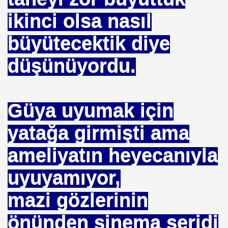
ikinci olsa nasıl
mlak krizi bekliyor!
büyütecektik diye
ouen FRANSA
düşünüyordu.
ci
TS-SEN
Güya uyumak için
yatağa girmişti ama
NDING
ameliyatın heyecanıyla
uyuyamıyor,
Vermek .Dr.Hamdi KALYONCU
mazi gözlerinin
 LÜTFÜ OFLAZ
rı- 21NCİ YY.Cuma da Halife adına Hutbe Okunan Ülkeler 1
önünden sinema şeridi