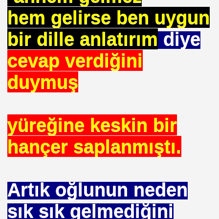
hem gelirse ben uygun
NASIL ÖLÜYOR
ERVET BELİRLİ ELLERDE TOPLANMAMALI
bir dille anlatırım
diye
cevap verdiğini
ADAN MÜSLÜMANLAR
duymuş
EDENİYET. MEDİT. Medeniyetler İttifakı Enstitüsü
yüreğine keskin bir
ILANLAR
hançer saplanmıştı.
TERMİSİN.İHH .İNSANİ YARDIM VAKFI
Artık oğlunun neden
 12 MİLYON 76 MİLYONA BAKARMI
sık sık gelmediğini
İRİ