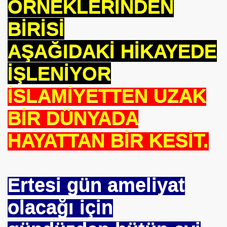
ÖRNEKLERİNDEN
BİRİSİ
AŞAĞIDAKİ HİKAYEDE
İŞLENİYOR
İSLAMİYETTEN UZAK
BİR DÜNYADA
HAYATTAN BİR KESİT.
Ertesi gün ameliyat
olacağı için