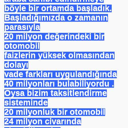
E VAKFI
böyle bir ortamda başladık.
Başladığımızda o zamanın
parasıyla
CAĞIM ?
20 milyon değerindeki bir
.Sn.Bülent ARINÇ
otomobil
fre İle
faizlerin yüksek olmasından
dolayı
vade farkları uygulandığında
40 milyonları bulabiliyordu .
Oysa bizim taksitlendirme
ÜL
sisteminde
20 milyonluk bir otomobil
DOĞAN
24 milyon civarında