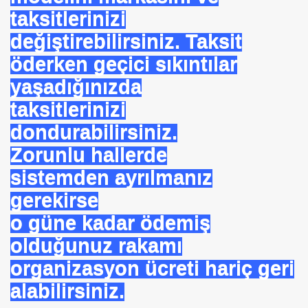
taksitlerinizi
değiştirebilirsiniz. Taksit
öderken geçici sıkıntılar
ojik Araştırmalar Mrk.
yaşadığınızda
LUĞU
taksitlerinizi
dondurabilirsiniz.
 BŞK. ENERJİ VERİMLİLİĞİ DER. BŞK
Zorunlu hallerde
sistemden ayrılmanız
an Cezalandırılan Bürokrat
gerekirse
Eyüp Ensari ERGİN-Mehmet Kamil BERSE.
o güne kadar ödemiş
ME BAŞKANI
olduğunuz rakamı
organizasyon ücreti hariç geri
alabilirsiniz.