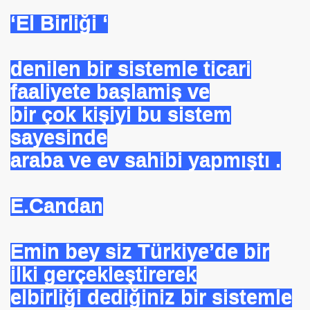
‘El Birliği ‘
denilen bir sistemle ticari
faaliyete başlamiş ve
bir çok kişiyi bu sistem
sayesinde
araba ve ev sahibi yapmıştı .
E.Candan
Emin bey siz Türkiye’de bir
ilki gerçekleştirerek
elbirliği dediğiniz bir sistemle
*APGAR*