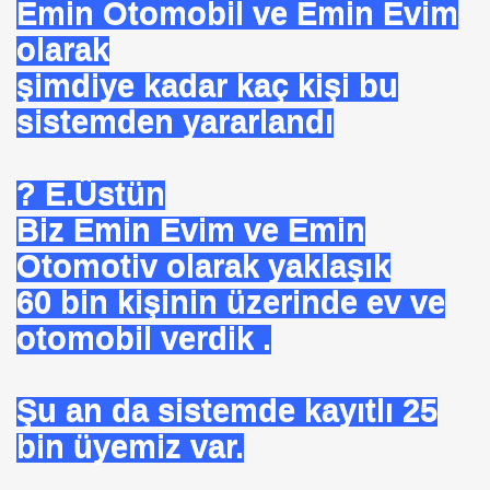
Emin Otomobil ve Emin Evim
olarak
şimdiye kadar kaç kişi bu
sistemden yararlandı
OR
ABANCI BANKALAR.= UYGULANMIŞ ÇARE
? E.Üstün
E BÜROKRASİSİ
Biz Emin Evim ve Emin
Otomotiv olarak yaklaşık
aatında Bulunan sır. Mühendis Hikmet TOPLU
60 bin kişinin üzerinde ev ve
nluğa-ABD.
otomobil verdik .
SAKÇI
Şu an da sistemde kayıtlı 25
bin üyemiz var.