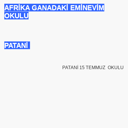
AFRİKA GANADAKİ EMİNEVİM
se) -Engellenen Mühendis !!!
OKULU
İ.M.D.E.S. Halal Food
PATANİ
RNEĞİ AS-DER.
Jİ
PATANİ 15 TEMMUZ OKULU
OLOJİ TARİHİ MÜZESİ