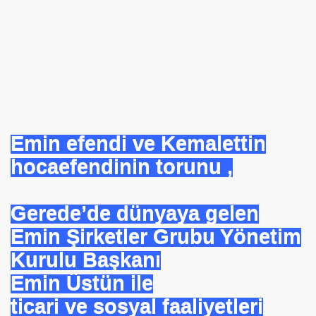
Emin efendi ve Kemalettin
hocaefendinin torunu ,
Gerede’de dünyaya gelen
Emin Şirketler Grubu Yönetim
Kurulu Başkanı
Emin Üstün ile
ticari ve sosyal faaliyetleri