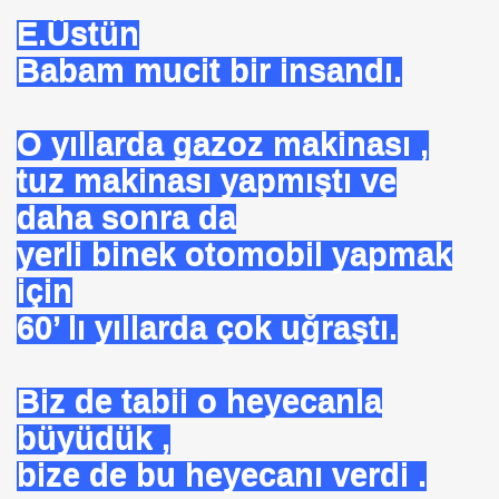
BASIT
E.Üstün
 AYAĞA KALDIRAN HZ MUHAMMEDİN SÜNNETI
Babam mucit bir insandı.
 AĞACAN
O yıllarda gazoz makinası ,
ALLAHA SIĞINIRIM
tuz makinası yapmıştı ve
vfik Başak ERSEN
daha sonra da
yerli binek otomobil yapmak
KARMI
için
60’ lı yıllarda çok uğraştı.
MAK
Biz de tabii o heyecanla
büyüdük ,
bize de bu heyecanı verdi .
I