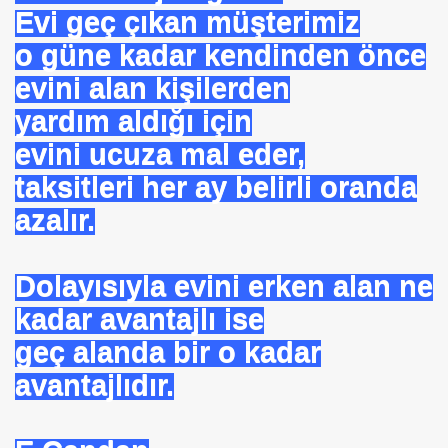
Evi geç çıkan müşterimiz
mlak krizi bekliyor!
o güne kadar kendinden önce
evini alan kişilerden
ouen FRANSA
yardım aldığı için
ci
evini ucuza mal eder,
TS-SEN
taksitleri her ay belirli oranda
azalır.
NDING
Dolayısıyla evini erken alan ne
kadar avantajlı ise
Vermek .Dr.Hamdi KALYONCU
geç alanda bir o kadar
avantajlıdır.
 LÜTFÜ OFLAZ
rı- 21NCİ YY.Cuma da Halife adına Hutbe Okunan Ülkeler 1