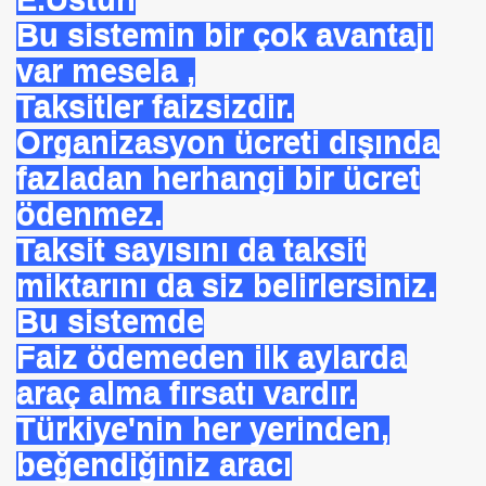
Bu sistemin bir çok avantajı
var mesela ,
Taksitler faizsizdir.
Organizasyon ücreti dışında
fazladan herhangi bir ücret
ödenmez.
Taksit sayısını da taksit
miktarını da siz belirlersiniz.
 Akıncı
Bu sistemde
Faiz ödemeden ilk aylarda
araç alma fırsatı vardır.
Türkiye'nin her yerinden,
N -TIP BULUŞLARI
beğendiğiniz aracı
Murat GÜRSES