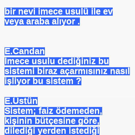
bir nevi imece usulü ile ev
veya araba alıyor .
rşı Mücadele Derneği
E.Candan
rem ERDEMi
İmece usulu dediğiniz bu
sistemi biraz açarmısınız nasıl
işliyor bu sistem ?
astmı ?
E.Üstün
Sistem; faiz ödemeden,
kişinin bütçesine göre,
dilediği yerden istediği