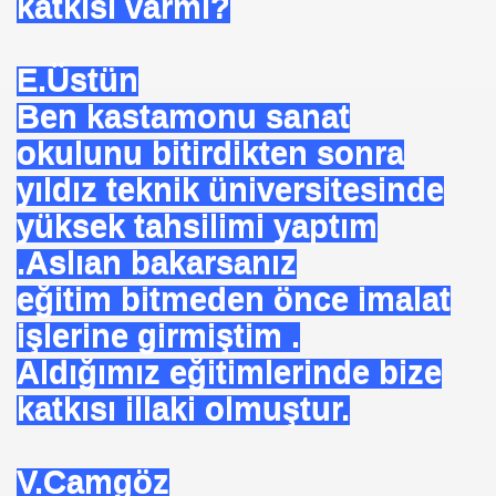
katkısı varmı?
 EDEN MÜSLÜMAN KAZANIR
E.Üstün
Ben kastamonu sanat
okulunu bitirdikten sonra
YOR. HOROZ TILKI HIKAYESI
yıldız teknik üniversitesinde
SON
yüksek tahsilimi yaptım
.Aslıan bakarsanız
eğitim bitmeden önce imalat
UZAĞI
işlerine girmiştim .
Aldığımız eğitimlerinde bize
katkısı illaki olmuştur.
ILMASI
V.Camgöz
 ETTİ