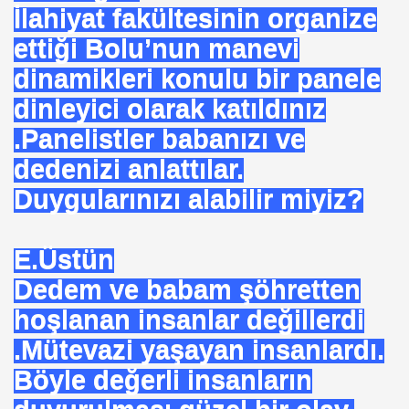
İlahiyat fakültesinin organize
. HALLETTIK SIRA REÇEPTE
ettiği Bolu’nun manevi
dinamikleri konulu bir panele
R İŞE BAŞLAMAK
dinleyici olarak katıldınız
.Panelistler babanızı ve
dedenizi anlattılar.
Duygularınızı alabilir miyiz?
E.Üstün
K KÖTÜLÜKDE. YOKTUR
Dedem ve babam şöhretten
hoşlanan insanlar değillerdi
.Mütevazi yaşayan insanlardı.
GÖR
Böyle değerli insanların
. İZZETBEGOVİÇ