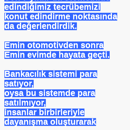
edindiğimiz tecrübemizi
konut edindirme noktasında
da değerlendirdik.
Emin otomotivden sonra
Emin evimde hayata geçti.
Bankacılık sistemi para
satıyor,
oysa bu sistemde para
satılmıyor,
insanlar birbirleriyle
dayanışma oluşturarak