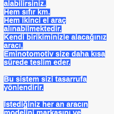
alabilirsiniz.
 TIBBI =Türk+Rus+Çin Tıbbı
Hem sıfır km.
Hem ikinci el araç
ruk DURUKAN
alınabilmektedir.
Kendi birikiminizle alacağınız
aracı,
ARIŞIN .
Eminotomotiv size daha kısa
sürede teslim eder.
iyede.*Prof. Dr. Nevzat TARHAN- NP GURUP KURUMLARI
Bu sistem sizi tasarrufa
İLK. sarı nokta tedavisi.DR.Güngör SOBACI
yönlendirir.
İS.NEDENLERİ-TIP TEDAVİLERİ-ANADOLU HALK KÜLTÜR
İstediğiniz her an aracın
SIZLIK. 1 e Al= 5 e Sat.
modelini markasını ve