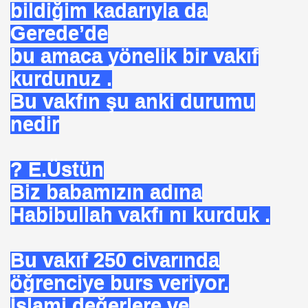
bildiğim kadarıyla da
 AZIM ÇALIŞMA
Gerede’de
bu amaca yönelik bir vakıf
ey SEVGI . MEVLANA
kurdunuz .
Bu vakfın şu anki durumu
RAŞLI. SINEMAYI. ALLAH YOLUNDA KULLANDI ISTANBU
nedir
? E.Üstün
Biz babamızın adına
MI ATILIYOR
Habibullah vakfı nı kurduk .
Bu vakıf 250 civarında
ERDEN (2018)
öğrenciye burs veriyor.
şampiyonu olduk mu
İslami değerlere ve