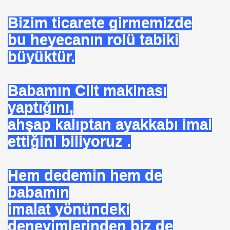
Bizim ticarete girmemizde
bu heyecanın rolü tabiki
büyüktür.
u UYGUN
 DR .
Babamın Cilt makinası
yaptığını,
ahşap kalıptan ayakkabı imal
I
ettiğini biliyoruz .
İMAR ILERI GÖRÜŞLÜ GÜNEŞ ENERJI GÖNÜLLÜSÜ
Hem dedemin hem de
babamın
TELERDE YOKTUR
imalat yönündeki
IN. YÜKSEK MIMAR
deneyimlerinden biz de