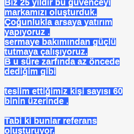
Biz 25 yıldır bu güvenceyi
NASIL ÖLÜYOR
markamızı oluşturduk.
ERVET BELİRLİ ELLERDE TOPLANMAMALI
Çoğunlukla arsaya yatırım
yapıyoruz .
sermaye bakımından güçlü
ADAN MÜSLÜMANLAR
tutmaya çalışıyoruz.
B u süre zarfında az öncede
dediğim gibi
EDENİYET. MEDİT. Medeniyetler İttifakı Enstitüsü
ILANLAR
teslim ettiğimiz kişi sayısı 60
TERMİSİN.İHH .İNSANİ YARDIM VAKFI
binin üzerinde .
Tabi ki bunlar referans
 12 MİLYON 76 MİLYONA BAKARMI
oluşturuyor.
İRİ