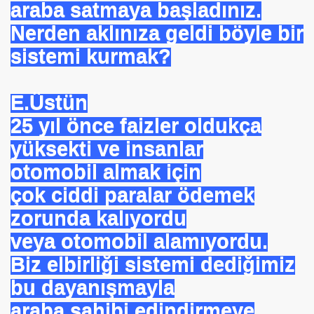
araba satmaya başladınız.
ARATAY
Nerden aklınıza geldi böyle bir
sistemi kurmak?
E.Üstün
25 yıl önce faizler oldukça
yüksekti ve insanlar
otomobil almak için
çok ciddi paralar ödemek
 İBNİ RÜŞD
zorunda kalıyordu
veya otomobil alamıyordu.
Biz elbirliği sistemi dediğimiz
bu dayanışmayla
rof.Dr.TÜBİTAK
araba sahibi edindirmeye