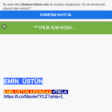
Bu web sitesi
Bedava-Sitem.com
ile ücretsiz oluşturuldu. Siz de kendi web
sitenizi ister misiniz?
ÜCRETSIZ KAYIT OL
*** İYİLİK İÇİN KOŞANLARIN YERİ***
RKİYE ULAŞ-İŞ. ***SERVİS VE ULAŞIM ÇALIŞANLARININ, 
 SERVİSİ
EMİN ÜSTÜN
EMİN ÜSTÜN ARDINDAN
<TIKLA
https://t.co/5Ipuiw7YCZ?amp=1
R - HİDROJEN ENERJİ MRK *NASIL ENGELLENDİ* !!!