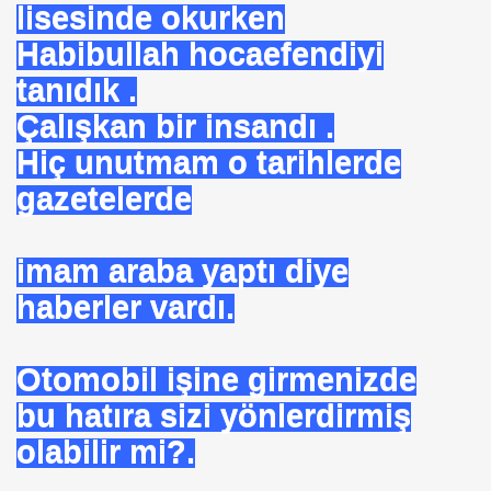
lisesinde okurken
Habibullah hocaefendiyi
tanıdık .
 ZEHIRLENMESI YAPAR
Çalışkan bir insandı .
YI YÖNETENLER
Hiç unutmam o tarihlerde
gazetelerde
imam araba yaptı diye
haberler vardı.
İ UNUT
Otomobil işine girmenizde
bu hatıra sizi yönlerdirmiş
MI EV HANIMIMI
olabilir mi?.
I DEĞİL