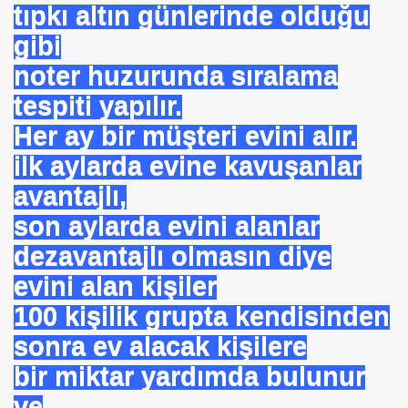
tıpkı altın günlerinde olduğu
NTROL ALTINDA ERBAKANIN SUÇU NEDEN GÖNDERLDİ
gibi
noter huzurunda sıralama
İTURK
tespiti yapılır.
Her ay bir müşteri evini alır.
İM
ilk aylarda evine kavuşanlar
avantajlı,
son aylarda evini alanlar
nası
dezavantajlı olmasın diye
0 YILLIK İMAM NEDEN ATILDI
evini alan kişiler
ci.
100 kişilik grupta kendisinden
sonra ev alacak kişilere
bir miktar yardımda bulunur
UTLU OL
ve