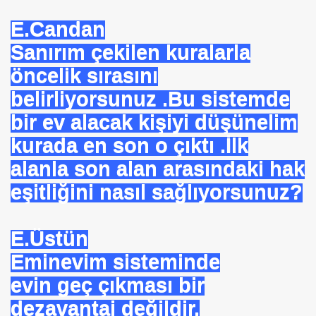
E.Candan
Sanırım çekilen kuralarla
öncelik sırasını
EÇENLER Varmı?-WARREN BUFFET.
belirliyorsunuz .Bu sistemde
bir ev alacak kişiyi düşünelim
kurada en son o çıktı .İlk
alanla son alan arasındaki hak
eşitliğini nasıl sağlıyorsunuz?
ALMAK
ISMİ REZERV SİSTEMİ-Prof.M.GÜNDOĞAN. Prof.G.ÇETİN
E.Üstün
ları Birliği
Eminevim sisteminde
evin geç çıkması bir
I-
dezavantaj değildir.