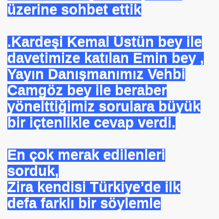
üzerine sohbet ettik
.Kardeşi Kemal Üstün bey ile
davetimize katılan Emin bey ,
Yayın Danışmanımız Vehbi
Camgöz bey ile beraber
yönelttiğimiz sorulara büyük
bir içtenlikle cevap verdi.
En çok merak edilenleri
om
sorduk,
Zira kendisi Türkiye’de ilk
on NJ.Canlı Yayın
defa farklı bir söylemle
nter