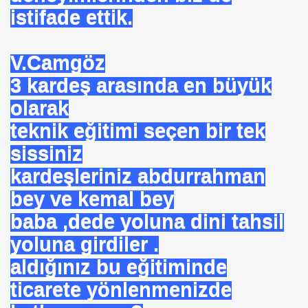
istifade ettik.
DERIN MESALARININ SIRRI ?
V.Camgöz
3 kardeş arasında en büyük
olarak
IZLEME KARIŞIMI
teknik eğitimi seçen bir tek
sissiniz
R ÖRGÜTÜ ALPER TAN
kardeşleriniz abdurrahman
bey ve kemal bey
ALARI
baba ,dede yoluna dini tahsil
yla Yola Çıkan Islamcılar Şimdi Yokolışlarının Hikayesini
yoluna girdiler .
aldığınız bu eğitiminde
Aşılama Makinası
ticarete yönlenmenizde