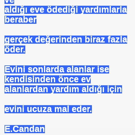
uslararası Enerji Düzenleyicileri Konfederasyonu Başka
aldığı eve ödediği yardımlarla
beraber
gerçek değerinden biraz fazla
öder.
Evini sonlarda alanlar ise
eyin
kendisinden önce ev
.YUNUS ERDOĞAN
alanlardan yardım aldığı için
evini ucuza mal eder.
 NASIL UYGULANDI-
E.Candan
RNEĞİ