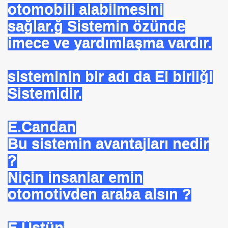
otomobili alabilmesini
sağlar.ğ Sistemin özünde
imece ve yardımlaşma vardır.
sisteminin bir adı da El birliği
HİZMET VAKFI
Sistemidir.
İ ADAMI-İSMAİL TOPKAR
E.Candan
Bu sistemin avantajları nedir
?
Niçin insanlar emin
otomotivden araba alsın ?
E.Üstün