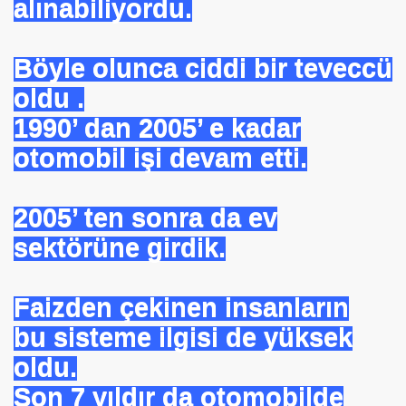
alınabiliyordu.
ICI
 ÇELİK
Böyle olunca ciddi bir teveccü
oldu .
EYSEL EROĞLU
1990’ dan 2005’ e kadar
IM
otomobil işi devam etti.
mer DİNÇER
2005’ ten sonra da ev
nı
sektörüne girdik.
da Oturan TekProf. Maliye Bakanı
Faizden çekinen insanların
bu sisteme ilgisi de yüksek
oldu.
Son 7 yıldır da otomobilde