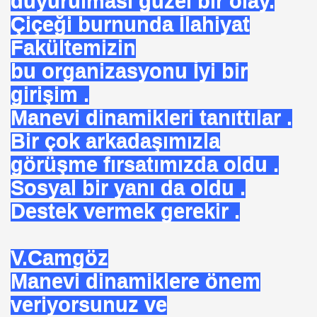
duyurulması güzel bir olay.
SEÇTI
Çiçeği burnunda İlahiyat
UHTAR. ENDÜLÜS. SELAHADDIN EYYUBİ. ISTANBULUN F
Fakültemizin
bu organizasyonu İyi bir
TETİKÇİNİN ITIRAFLARI.
girişim .
EKREM. ŞAMA
Manevi dinamikleri tanıttılar .
IŞINI ARARKEN. MÜSLÜMAN OLDU
Bir çok arkadaşımızla
görüşme fırsatımızda oldu .
FERUDUN BATMANGHELID
Sosyal bir yanı da oldu .
Destek vermek gerekir .
ART. VARMI AV MEHMET. OKUTAN .
unay. DEMİRCAN
V.Camgöz
Manevi dinamiklere önem
EZAMAN ÇEKEMEZ
veriyorsunuz ve
.HAZRET. SIRATI MÜSTAKIM. DOĞRU YOL .