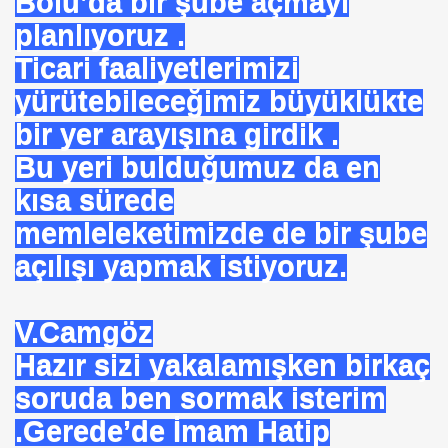
Bolu’da bir şube açmayı
planlıyoruz .
Ticari faaliyetlerimizi
yürütebileceğimiz büyüklükte
 --- BENI KUCAKLAYAN ILK BEYAZ LIDER. ERBAKAN
bir yer arayışına girdik .
Bu yeri bulduğumuz da en
TEKNE ORUCU NEDIR
kısa sürede
memleleketimizde de bir şube
A BIRINCISI SEÇTI
açılışı yapmak istiyoruz.
KOPENHAG KRITERLERIMI KOPENHAĞ
NIN EMRINDE. PROF KENAN DEMIRKOL
V.Camgöz
 VİRÜS"
Hazır sizi yakalamışken birkaç
soruda ben sormak isterim
ETIM MERKEZI AÇILDI
.Gerede’de İmam Hatip
SULTAN MEHMET