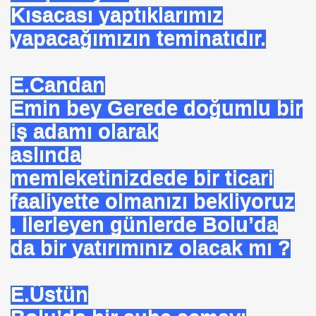
Kısacası yaptıklarımız
yapacağımızın teminatıdır.
E.Candan
. "DUA"LAR
Emin bey Gerede doğumlu bir
iş adamı olarak
MANMIYOR. MUSEVIMI OLUR
aslında
memleketinizdede bir ticari
faaliyette olmanızı bekliyoruz
R YAPABILIR
. İlerleyen günlerde Bolu’da
S PLAKASI ÖNLENEMEZ
da bir yatırımınız olacak mı ?
OPTAŞ
E.Üstün
NCEKI ABDURRAHIM BARINA "sÖZÜ"