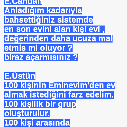
E.Candan
Anladığım kadarıyla
bahsettiğiniz sistemde
en son evini alan kişi evi ,
 Yöntemi
değerinden daha ucuza mal
TAŞ
etmiş mi oluyor ?
biraz açarmısınız ?
OKMU EDİLİYOR YOSA
E.Üstün
N MÜSLÜMANLAR 969 HAREKETİ
100 kişinin Eminevim'den ev
ikayet
almak istediğini farz edelim.
100 kişilik bir grup
oluşturulur.
İDROJEN YAKIT SUNUMU. HALİÇ KONGRE MRK.
100 kişi arasında
 FATİH SERKAN KORKUT