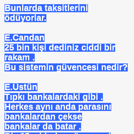
 SÜLEYMAN GÖKOĞLU
Bunlarda taksitlerini
NI .DR UMUT YILDIZ
ödüyorlar.
E.Candan
i Hainini Yetiştiren Ülke Yoktur
25 bin kişi dediniz ciddi bir
rakam .
Bu sistemin güvencesi nedir?
Tarihi Eserleri Koruma ve Araştırma Derneği . İSTED
sını NASIL kazanabilirim
E.Üstün
VETİNİ BAĞIŞ YAPTI
Tıpkı bankalardaki gibi .
İN PURSA
Herkes aynı anda parasını
bankalardan çekse
TTI
bankalar da batar .
SUÇ OLURMU .PROF.DR.ONUR HAMZAOĞLU