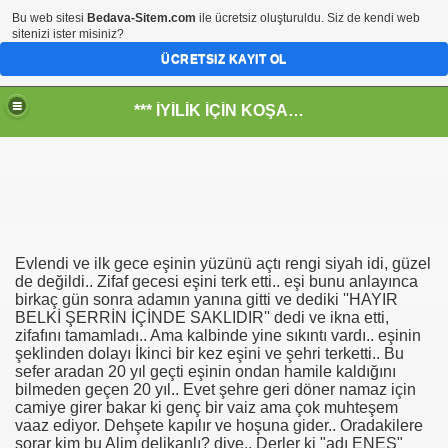
Bu web sitesi
Bedava-Sitem.com
ile ücretsiz oluşturuldu. Siz de kendi web
sitenizi ister misiniz?
ÜCRETSIZ KAYIT OL
*** İYİLİK İÇİN KOŞANLARIN YERİ***
RKİYE ULAŞ-İŞ. ***SERVİS VE ULAŞIM ÇALIŞANLARININ, 
Evlendi ve ilk gece eşinin yüzünü açtı rengi siyah idi, güzel
 SERVİSİ
de değildi.. Zifaf gecesi eşini terk etti.. eşi bunu anlayınca
birkaç gün sonra adamın yanına gitti ve dediki ''HAYIR
BELKİ ŞERRİN İÇİNDE SAKLIDIR'' dedi ve ikna etti,
zifafını tamamladı.. Ama kalbinde yine sıkıntı vardı.. eşinin
şeklinden dolayı İkinci bir kez eşini ve şehri terketti.. Bu
sefer aradan 20 yıl geçti eşinin ondan hamile kaldığını
bilmeden geçen 20 yıl.. Evet şehre geri döner namaz için
camiye girer bakar ki genç bir vaiz ama çok muhteşem
vaaz ediyor. Dehşete kapılır ve hoşuna gider.. Oradakilere
sorar kim bu Alim delikanlı? diye.. Derler ki "adı ENES"
R - HİDROJEN ENERJİ MRK *NASIL ENGELLENDİ* !!!