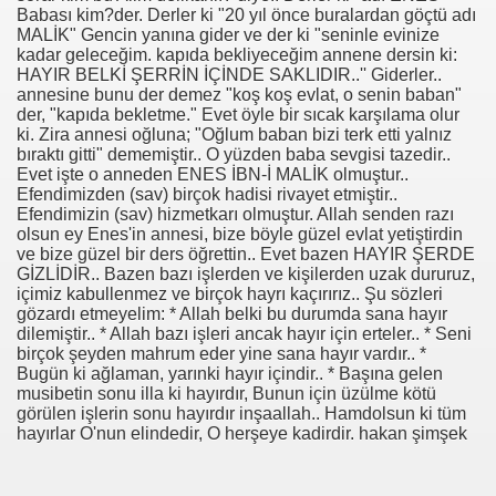
Babası kim?der. Derler ki "20 yıl önce buralardan göçtü adı
MALİK" Gencin yanına gider ve der ki "seninle evinize
se) -Engellenen Mühendis !!!
kadar geleceğim. kapıda bekliyeceğim annene dersin ki:
HAYIR BELKİ ŞERRİN İÇİNDE SAKLIDIR..'' Giderler..
İ.M.D.E.S. Halal Food
annesine bunu der demez "koş koş evlat, o senin baban"
der, "kapıda bekletme." Evet öyle bir sıcak karşılama olur
ki. Zira annesi oğluna; "Oğlum baban bizi terk etti yalnız
bıraktı gitti" dememiştir.. O yüzden baba sevgisi tazedir..
Evet işte o anneden ENES İBN-İ MALİK olmuştur..
RNEĞİ AS-DER.
Efendimizden (sav) birçok hadisi rivayet etmiştir..
Efendimizin (sav) hizmetkarı olmuştur. Allah senden razı
olsun ey Enes'in annesi, bize böyle güzel evlat yetiştirdin
Jİ
ve bize güzel bir ders öğrettin.. Evet bazen HAYIR ŞERDE
GİZLİDİR.. Bazen bazı işlerden ve kişilerden uzak dururuz,
içimiz kabullenmez ve birçok hayrı kaçırırız.. Şu sözleri
gözardı etmeyelim: * Allah belki bu durumda sana hayır
OLOJİ TARİHİ MÜZESİ
dilemiştir.. * Allah bazı işleri ancak hayır için erteler.. * Seni
birçok şeyden mahrum eder yine sana hayır vardır.. *
Bugün ki ağlaman, yarınki hayır içindir.. * Başına gelen
musibetin sonu illa ki hayırdır, Bunun için üzülme kötü
görülen işlerin sonu hayırdır inşaallah.. Hamdolsun ki tüm
hayırlar O'nun elindedir, O herşeye kadirdir. hakan şimşek