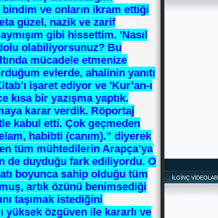
 bindim ve onların ikram ettiği
ta güzel, nazik ve zarif
aymışım gibi hissettim. 'Nasıl
olu olabiliyorsunuz? Bu
*
altında mücadele etmenize
orduğum evlerde, ahalinin yanıtı
itab’ı işaret ediyor ve 'Kur’an-ı
ce kısa bir yazışma yaptık.
maya karar verdik. Röportaj
le kabul etti. Çok geçmeden
elam, habibti (canım).” diyerek
eden tüm mühtedilerin Arapça’ya
n de duyduğu fark ediliyordu. O
yatı boyunca sahip olduğu tüm
İLGİNÇ VİDEOLAR
lmuş, artık özünü benimsediği
ını taşımak istediğini
ı yüksek özgüven ile kararlı ve