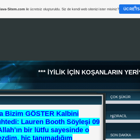
ÜCRETSI
ava-Sitem.com
ile ücretsiz oluşturuldu. Siz de kendi web sitenizi ister misiniz?
*** İYİLİK İÇİN KOŞANLARIN YERİ*
ÇOK ŞÜKÜR
a Bizim GÖSTER Kalbini
HIZIRACİL
mühtedi: Lauren Booth Söyleşi 09
Allah’ın bir lütfu sayesinde o
SON DAKİKA
ezdim, hiç tanımadığım