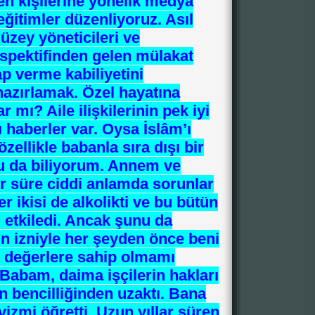
n kişilerine yönelik medya
eğitimler düzenliyoruz. Asıl
üzey yöneticileri ve
erspektifinden gelen mülakat
ap verme kabiliyetini
 hazırlamak. Özel hayatına
mı? Aile ilişkilerinin pek iyi
 haberler var. Oysa İslâm’ı
özellikle babanla sıra dışı bir
nu da biliyorum. Annem ve
r süre ciddi anlamda sorunlar
 ikisi de alkolikti ve bu bütün
 etkiledi. Ancak şunu da
ın izniyle her şeyden önce beni
n değerlere sahip olmamı
abam, daima işçilerin hakları
in bencilliğinden uzaktı. Bana
vizmi öğretti. Uzun yıllar süren