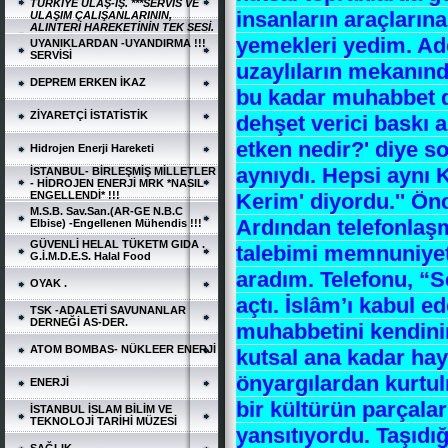
TÜRKİYE ULAŞ-İŞ. ***SERVİS VE
insanların araçlarına
ULAŞIM ÇALIŞANLARININ,
ALINTERİ HAREKETİNİN TEK SESİ.
yemekleri yedim. Ade
UYANIKLARDAN -UYANDIRMA !!!
SERVİSİ
uzaylıların mekanınd
DEPREM ERKEN İKAZ
bu kadar muhabbet d
ZİYARETÇİ İSTATİSTİK
dehşet verici baskı 
etken nedir?' diye s
Hidrojen Enerji Hareketi
aynıydı. Hepsi aynı K
İSTANBUL- BİRLEŞMİŞ MİLLETLER
- HİDROJEN ENERJİ MRK *NASIL
Kerim' diyordu.'' Ön
ENGELLENDİ* !!!
M.S.B. Sav.San.(AR-GE N.B.C
Ardından telefonlaş
Elbise) -Engellenen Mühendis !!!
GÜVENLİ HELAL TÜKETM GIDA .
talebimi memnuniyet
G.İ.M.D.E.S. Halal Food
aradım. Telefonu, “S
OYAK .
açtı. İslâm’ı kabul 
TSK -ADALETİ SAVUNANLAR
DERNEĞİ AS-DER.
muhabbetini kendini
ATOM BOMBAS- NÜKLEER ENERJİ
kutsal ana kadar ha
önyargılardan kurtu
ENERJİ
bir kültürün parçalar
İSTANBUL İSLAM BİLİM VE
TEKNOLOJİ TARİHİ MÜZESİ
yansıtıyordu. Taşıdığ