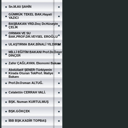
Sn.M.Ali ŞAHİN
GÜMRÜK TEKEL BAK.Hayati
YAZICI
BAŞBAKAN YRD.Doç Dr.Hüseyin
ÇELİK
ORMAN VE SU
BAK.PROF.DR.VEYSEL EROĞLU
ULAŞTIRMA BAK.BİNALİ YILDIRIM
MİLLİ EĞİTİM BAKANI Prof.Dr.Ömer
DİNÇER
Zafer ÇAĞLAYAN. Ekonomi Bakanı
Abdüllatif ŞENER-Türkiyenin
Kirada Oturan TekProf. Maliye
Bakanı
Prof.Dr.Osman ALTUĞ.
Celalettin CERRAH VALİ.
BŞK. Numan KURTULMUŞ
BŞK.GÖKÇEK
İBB BŞK.KADİR TOPBAŞ