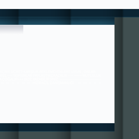
 HİÇBİR ÜCRET-KARŞILIK BEKLEMEYENLERE UYUN , ONLAR ;
36/21 ---- SORUNLAR PAYLAŞTIKÇA AZALIR ---- ++++ MUTLULUK
ÇOĞALIR+++ BİZE YAZABİLİRSİNİZ. ---------------------------------
---------------------------- HIZIRACİL DANIŞMANLIĞI ---------------------
----------------------------------------------- tugra113@gmail.com
SAYGILARIMIZLA.