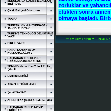
ENDÜLÜS-LA GALİBE İLLALLAH-
zorluklar ve yabancı
İBNİ RÜŞD
ettikten sonra annem
Çiçek Bahçesi Oluşturma!!!
olmaya başladı. Birb
TUĞRA
TÜBİTAK .Yücel ALTUNBAŞAK
.Prof.Dr.TÜBİTAK
TÜRKİYE TEKNOLOJİ GELİŞTİRME
VAKFI
*** SİZİ KUTLUYORUZ *** BUGÜN 251
BİRLİK VAKFI
HANGİ SANDIKTA OY
KULLANACAĞIM ?
BAŞBAKAN YRD.DEVLET
BAKANI.Sn.Bülent ARINÇ
TBMM.Devletin Kısa Yolu 1 TL.lik
Şifre İle
Dr.Hilmi DEMİCİ
Ahmet ERTÜRK .TMSF
Şamil TAYYAR
CUMHURBAŞKANI Abbdullah GÜL
BAŞBAKAN RECEP TAYYİP
ERDOĞAN