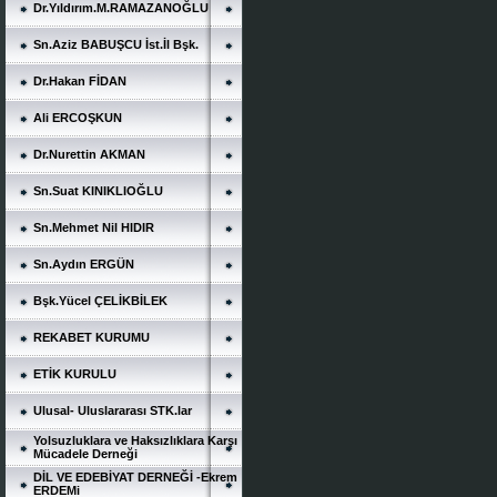
Dr.Yıldırım.M.RAMAZANOĞLU
Sn.Aziz BABUŞCU İst.İl Bşk.
Dr.Hakan FİDAN
Ali ERCOŞKUN
Dr.Nurettin AKMAN
Sn.Suat KINIKLIOĞLU
Sn.Mehmet Nil HIDIR
Sn.Aydın ERGÜN
Bşk.Yücel ÇELİKBİLEK
REKABET KURUMU
ETİK KURULU
Ulusal- Uluslararası STK.lar
Yolsuzluklara ve Haksızlıklara Karşı
Mücadele Derneği
DİL VE EDEBİYAT DERNEĞİ -Ekrem
ERDEMi