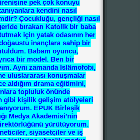
direnişine pek çok konuyu
tanıyanlara kendini nasıl
imdir? Çocukluğu, gençliği nasıl
geride bırakan Katolik bir baba
 tutmak için yatak odasının her
 doğaüstü inançlara sahip bir
yütüldüm. Babam oyuncu,
rıca bir model. Ben bir
ıyım. Aynı zamanda İslâmofobi,
ne uluslararası konuşmalar
e aldığım drama eğitimini,
nlara topluluk önünde
ibi kişilik gelişim atölyeleri
lanıyorum. EPUK Birleşik
lığı Medya Akademisi’nin
 direktörlüğünü yürütüyorum.
ticiler, siyasetçiler ve iş