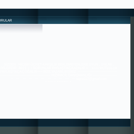
URULAR
SİZDEN , HİÇBİR ÜCRET-KARŞILIK BEKLEMEYENLERE UYUN , ONLAR ;
İYİLERDİR. 36/21 ---- SORUNLAR PAYLAŞTIKÇA AZALIR ---- ++++ MUTLULUK
PAYLAŞTIKÇA ÇOĞALIR+++ BİZE YAZABİLİRSİNİZ. ---------------------------------
------------------------------------------ HIZIRACİL DANIŞMANLIĞI ---------------------
------------------------------------------------------ tugra113@gmail.com
SAYGILARIMIZLA.