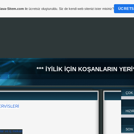
ÜCRETSI
ava-Sitem.com
ile ücretsiz oluşturuldu. Siz de kendi web sitenizi ister misiniz?
*** İYİLİK İÇİN KOŞANLARIN YERİ*
ÇOK
ERVİSLERİ
HIZI
SON 