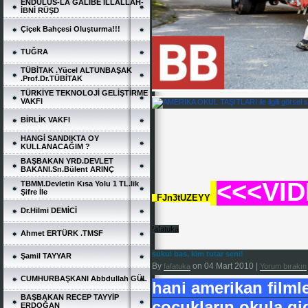
ENDÜLÜS-LA GALİBE İLLALLAH-
İBNİ RÜŞD
Çiçek Bahçesi Oluşturma!!!
TUĞRA
TÜBİTAK .Yücel ALTUNBAŞAK
.Prof.Dr.TÜBİTAK
TÜRKİYE TEKNOLOJİ GELİŞTİRME
VAKFI
BİRLİK VAKFI
HANGİ SANDIKTA OY
KULLANACAĞIM ?
BAŞBAKAN YRD.DEVLET
BAKANI.Sn.Bülent ARINÇ
<<<Vİ
TBMM.Devletin Kısa Yolu 1 TL.lik
Şifre İle
_FJn3tUZEYY
Dr.Hilmi DEMİCİ
fafatuka
Ahmet ERTÜRK .TMSF
sukul bas, kim tutar seni!
Şamil TAYYAR
By
on
04 Mart 2010
|
fafatuka
Yorum bırakın
CUMHURBAŞKANI Abbdullah GÜL
hani amerikan film
BAŞBAKAN RECEP TAYYİP
çocukların okula gi
ERDOĞAN