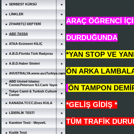
SERBEST KÜRSÜ
LİNKLER
ARAÇ ÖĞRENCİ İÇ
ZİYARETÇİ DEFTERİ
ABD TASSA
DURDUĞUNDA
ATAA-Ecüment KILIÇ
*YAN STOP VE YA
A.B.D.Florida Türk Radyosu
A.B.D.Haber Siteleri
ÖN ARKA LAMBAL
AVUSTRALYA.www.ausTurkiye.com
ABD Unıted Islamıc
Center.Peterson NJ.Canlı Yayın
ÖN TAMPON DEMİR
Tokyo Camii & Turkish Culture
Center
*GELİŞ GİDİŞ *
KANADA.TCCC.Enes KULA
LİDERLİK TESTİ
TÜM TRAFİK DUR
Karekter Testi - Meyveli.
Kişilik Testi