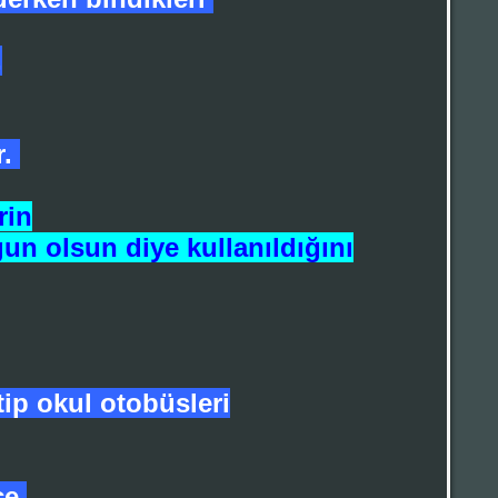
,
r.
rin
un olsun diye kullanıldığını
tip okul otobüsleri
e,