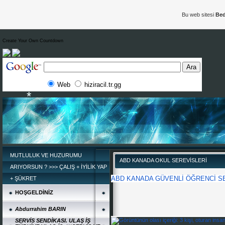
Bu web sitesi
Bed
Create Your Own Countdown
Web
hiziracil.tr.gg
MUTLULUK VE HUZURUMU
ABD KANADA OKUL SEREVİSLERİ
ARIYORSUN ? >>> ÇALIŞ + İYİLİK YAP
*
ABD KANADA GÜVENLİ ÖĞRENCİ S
+ ŞÜKRET
HOŞGELDİNİZ
Abdurrahim BARIN
SERVİS SENDİKASI. ULAŞ İŞ