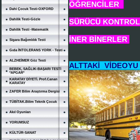
ÖĞRENCİLER
Dahi Çocuk Testi-OXFORD
Dahilik Testi-Gözle
SÜRÜCÜ KONTROLÜ
Dahilik Testi -Matematik
İNER BİNERLER
Sigara Bağımlılık Testi
Gıda İNTOLERANS YORK - Testi
ALZHEİMER Göz Testi
ALTTAKİ VİDEOYU 
BEBEK, SAĞLIK-BAŞARI TESTİ
*APGAR*
KARATAY DİYETİ. Prof.Canan
KARATAY
ZAFER Bilim Araştırma Dergisi
TÜBİTAK.Bilim Teknik Çocuk
Akıl Oyunları
YORUMSUZ
KÜLTÜR-SANAT