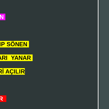
İN
NIP SÖNEN
ARI
YANAR
İ AÇILIR
UR