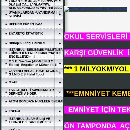
TÜRKİYE ULAŞ-İŞ. ***SERVİS VE
ULAŞIM ÇALIŞANLARININ,
ALINTERİ HAREKETİNİN TEK SESİ.
UYANIKLARDAN -UYANDIRMA !!!
SERVİSİ
DEPREM ERKEN İKAZ
ZİYARETÇİ İSTATİSTİK
OKUL SERVİSLER
Hidrojen Enerji Hareketi
İSTANBUL- BİRLEŞMİŞ MİLLETLER
KARŞI GÜVENLİK İ
- HİDROJEN ENERJİ MRK *NASIL
ENGELLENDİ* !!!
*
M.S.B. Sav.San.(AR-GE N.B.C
Elbise) -Engellenen Mühendis !!!
*** 1 MİLYOKM/YOL
GÜVENLİ HELAL TÜKETM GIDA .
G.İ.M.D.E.S. Halal Food
OYAK .
TSK -ADALETİ SAVUNANLAR
***EMNNİYET KEM
DERNEĞİ AS-DER.
ATOM BOMBAS- NÜKLEER ENERJİ
EMNİYET İÇİN TEK
ENERJİ
İSTANBUL İSLAM BİLİM VE
TEKNOLOJİ TARİHİ MÜZESİ
ÖN TAMPONDA AÇ