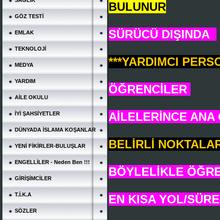
SAĞLIK
BULUNUR
GÖZ TESTİ
SÜRÜCÜ DIŞINDA
EMLAK
TEKNOLOJİ
***YARDIMCI PER
MEDYA
YARDIM
ÖĞRENCİLER
AİLE OKULU
AİLELERİNCE ANA
İYİ ŞAHSİYETLER
DÜNYADA İSLAMA KOŞANLAR
BELİRLİ NOKTAL
YENİ FİKİRLER-BULUŞLAR
ENGELLİLER - Neden Ben !!!
BÖYLELİKLE ÖĞR
GİRİŞİMCİLER
T.İ.K.A
EN KISA YOL/SÜR
SÖZLER