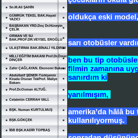
Sn.M.Ali ŞAHİN
oldukça eski model
GÜMRÜK TEKEL BAK.Hayati
YAZICI
BAŞBAKAN YRD.Doç Dr.Hüseyin
ÇELİK
ORMAN VE SU
BAK.PROF.DR.VEYSEL EROĞLU
sarı otobüsler vardı
ULAŞTIRMA BAK.BİNALİ YILDIRIM
MİLLİ EĞİTİM BAKANI Prof.Dr.Ömer
ben bu tip otobüsle
DİNÇER
filmin zamanına uyg
Zafer ÇAĞLAYAN. Ekonomi Bakanı
sanırdım ki
Abdüllatif ŞENER-Türkiyenin
Kirada Oturan TekProf. Maliye
Bakanı
Prof.Dr.Osman ALTUĞ.
yanılmışım,
Celalettin CERRAH VALİ.
amerika’da hâlâ bu 
BŞK. Numan KURTULMUŞ
kullanılıyormuş.
BŞK.GÖKÇEK
İBB BŞK.KADİR TOPBAŞ
sonradan düşününc