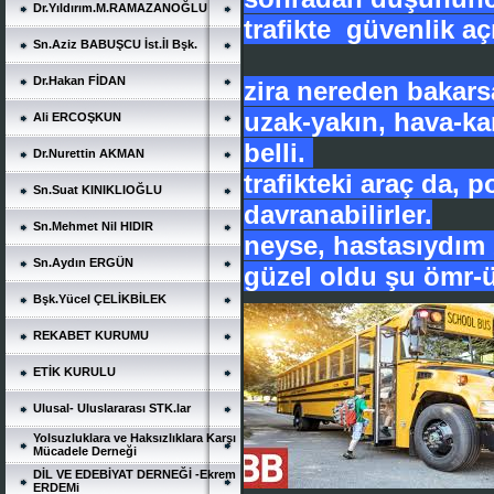
Dr.Yıldırım.M.RAMAZANOĞLU
trafikte güvenlik a
Sn.Aziz BABUŞCU İst.İl Bşk.
Dr.Hakan FİDAN
zira nereden bakars
uzak-yakın, hava-ka
Ali ERCOŞKUN
belli.
Dr.Nurettin AKMAN
trafikteki araç da, 
Sn.Suat KINIKLIOĞLU
davranabilirler.
Sn.Mehmet Nil HIDIR
neyse, hastasıydım 
Sn.Aydın ERGÜN
güzel oldu şu ömr-
Bşk.Yücel ÇELİKBİLEK
REKABET KURUMU
ETİK KURULU
Ulusal- Uluslararası STK.lar
Yolsuzluklara ve Haksızlıklara Karşı
Mücadele Derneği
DİL VE EDEBİYAT DERNEĞİ -Ekrem
ERDEMi