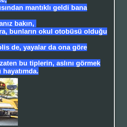
çısından mantıklı geldi bana
anız bakın,
ra, bunların okul otobüsü olduğu
polis de, yayalar da ona göre
zaten bu tiplerin, aslını görmek
ü hayatımda.