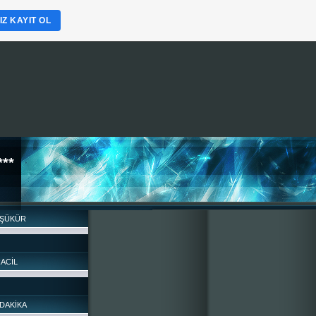
Z KAYIT OL
**
 ŞÜKÜR
RACİL
DAKİKA