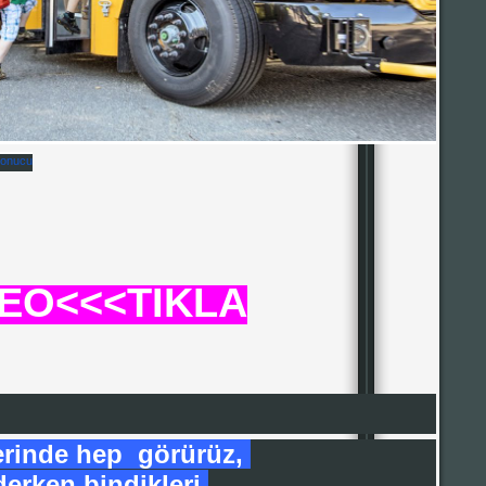
DEO<<<TIKLA
lerinde hep görürüz,
derken bindikleri