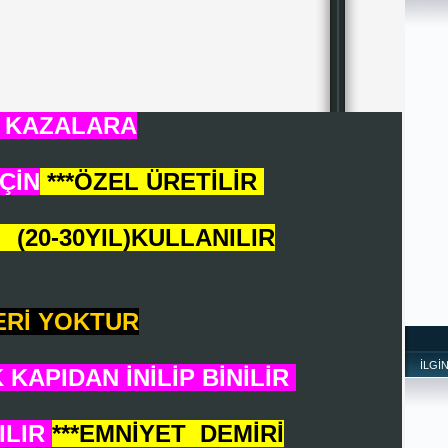
İ KAZALARA
ÇİN
***ÖZEL ÜRETİLİR
 (20-30YIL)KULLANILIR
ERİ YOKTUR
İLGİ
 KAPIDAN İNİLİP BİNİLİR
ILIR
***EMNİYET DEMİRİ