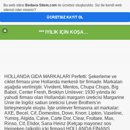
Bu web sitesi
Bedava-Sitem.com
ile ücretsiz oluşturuldu. Siz de kendi web
sitenizi ister misiniz?
ÜCRETSIZ KAYIT OL
*** İYİLİK İÇİN KOŞANLARIN YERİ***
RKİYE ULAŞ-İŞ. ***SERVİS VE ULAŞIM ÇALIŞANLARININ, 
HOLLANDA GIDA MARKALARI Perfetti: Şekerleme ve
 SERVİSİ
ciklet firması yine Hollanda merkesli bir firmadır. Markaları
aşağıda verilmiştir. Vivident, Mentos, Chupa Chups, Big
Babol, Center Fresh, Broklyn Unilever: 1930 yılında iki
yahudi firması olan Hollandalı margarin üreticisi Margarine
Unie ile İngiliz sabun üreticisi Lever Brothers'ın
birleşmesiyle oluştu. İşte unilever firmasına ait markalar:
AXE, Becel, Cif, Domestos, Dove, Knorr, Lipton, Vaseline,
Yumoş, Algida, Calve, Carte Dor, Clear, Fruttare, Max,
Rinso, Cif, Elidor, Sana Heinz (Ketçap mayonez sos
Heineken (alkollü içki firması) HOLLANDA FİNANS
R - HİDROJEN ENERJİ MRK *NASIL ENGELLENDİ* !!!