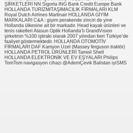
ŞİRKETLERİ NN Sigorta ING Bank Credit Europe Bank
HOLLANDA TURİZM/TAŞIMACILIK FİRMALARI KLM
se) -Engellenen Mühendis !!!
Royal Dutch Airlines Martinair HOLLANDA GİYİM
MARKALARI C&A : giyim perakende zinciri de yine
İ.M.D.E.S. Halal Food
Hollanda ülkesine ait bir markadır. Head kayak ürünleri ve
tenis raketleri Atasun Optik Hollanda’lı GrandVısıon
şirketinin %100 iştiraki olarak 2007 yılından beri Türkiye’de
faaliyet göstermektedir. HOLLANDA OTOMOTİV
FİRMALARI DAF Kamyon Uzel (Massey ferguson traktör)
RNEĞİ AS-DER.
HOLLANDA PETROL ÜRÜNLERİ Tamoil Shell
HOLLANDA ELEKTRONİK VE EV EŞYALARI Philips
TomTom navigasyon cihazı @AdemÇevik Balistan iyiSMS
Jİ
OLOJİ TARİHİ MÜZESİ