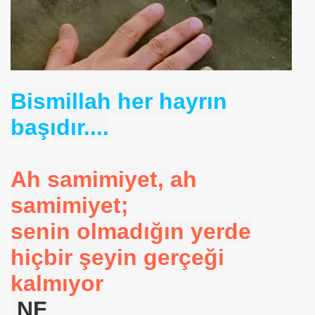
se) -Engellenen Mühendis !!!
İ.M.D.E.S. Halal Food
Bismillah her hayrın
RNEĞİ AS-DER.
başıdır....
Jİ
Ah samimiyet, ah
samimiyet;
OLOJİ TARİHİ MÜZESİ
senin olmadığın yerde
hiçbir şeyin gerçeği
kalmıyor
NF