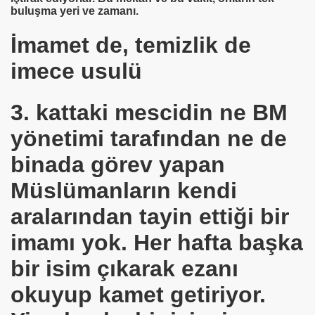
buluşma yeri ve zamanı.
İmamet de, temizlik de
imece usulü
3. kattaki mescidin ne BM
yönetimi tarafından ne de
binada görev yapan
 TANRIKORUR.ABD Üniversiteden-Türkiye Akademisyenli
Müslümanların kendi
Ş
aralarından tayin ettiği bir
yük İnsanı Kim
imamı yok. Her hafta başka
bir isim çıkarak ezanı
okuyup kamet getiriyor.