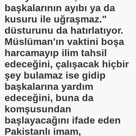
başkalarının ayıbı ya da
.Sn.Bülent ARINÇ
kusuru ile uğraşmaz."
fre İle
düsturunu da hatırlatıyor.
Müslüman'ın vaktini boşa
harcamayıp ilim tahsil
edeceğini, çalışacak hiçbir
şey bulamaz ise gidip
ÜL
başkalarına yardım
DOĞAN
edeceğini, buna da
komşusundan
ICI
başlayacağını ifade eden
 ÇELİK
Pakistanlı imam,