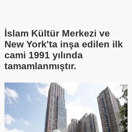
İslam Kültür Merkezi ve
New York'ta inşa edilen ilk
üman Oldu
cami 1991 yılında
tamamlanmıştır.
ırdı
n Oldu
yor