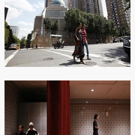
Ol
Oldu
or