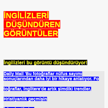
İNGİLİZLERİ
DÜŞÜNDÜREN
GÖRÜNTÜLER
İngilizleri bu görüntü düşündürüyor!
Daily Mail 'Bu fotoğraflar nüfus sayımı
sonuçlarından daha iyi bir hikaye anlatıyor. Fo
toğraflar, İngiltere'de artık şimdiki trendler,
Hristiyanlık geçmişin