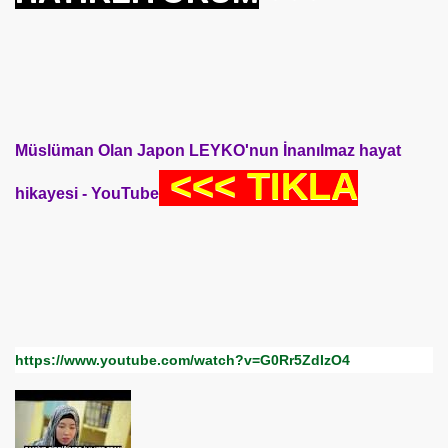
dılar
rması
Polonsky den;*İnşallah* Şarkısı
Müslüman Olan Japon LEYKO'nun İnanılmaz hayat
<<< TIKLA
hikayesi - YouTube
https://www.youtube.com/watch?v=G0Rr5ZdIzO4
arı