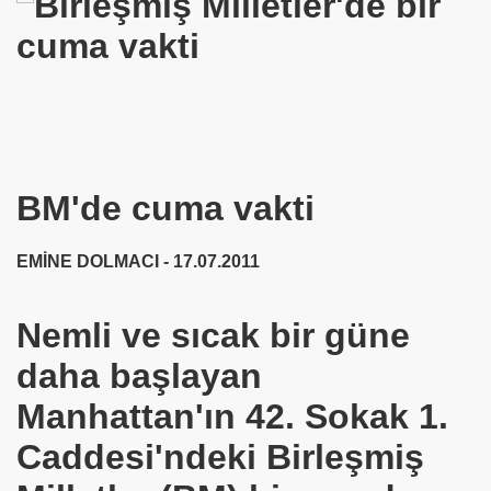
 Khan
BM'de cuma vakti
İZ
hmet Abi !
EMİNE DOLMACI - 17.07.2011
Oldu
Nemli ve sıcak bir güne
daha başlayan
u
Manhattan'ın 42. Sokak 1.
Caddesi'ndeki Birleşmiş
THALER-Hatice ÖZDEMİR Oldu.