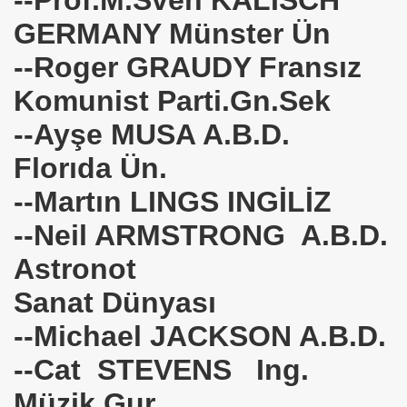
GERMANY Münster Ün
--Roger GRAUDY Fransız
Komunist Parti.Gn.Sek
--Ayşe MUSA A.B.D.
 Akıncı
Florıda Ün.
--Martın LINGS INGİLİZ
--Neil ARMSTRONG A.B.D.
Astronot
N -TIP BULUŞLARI
Sanat Dünyası
Murat GÜRSES
--Michael JACKSON A.B.D.
 TIBBI =Türk+Rus+Çin Tıbbı
--Cat STEVENS Ing.
ruk DURUKAN
Müzik Gur.