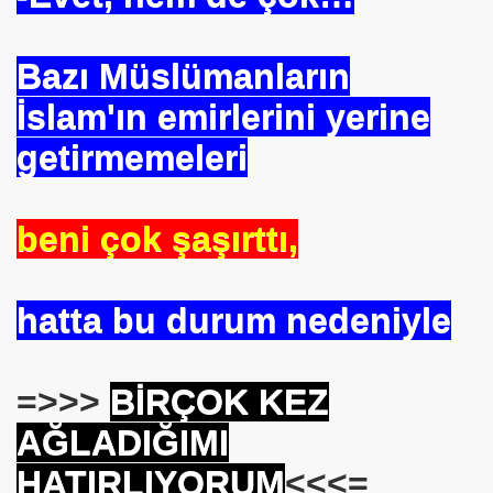
Bazı Müslümanların
İslam'ın emirlerini yerine
getirmemeleri
beni çok şaşırttı,
hatta bu durum nedeniyle
=>>>
BİRÇOK KEZ
AĞLADIĞIMI
HATIRLIYORUM
<<<=
rdı