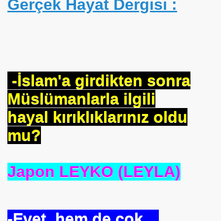
Gerçek Hayat Dergisi :
eçiş
00 Yıllık Mumyasız Ceset
tony FLEW ---Yanılmışım,Tanrı Varmış.
-İslam'a girdikten sonra
Müslümanlarla ilgili
hayal kırıklıklarınız oldu
mu?
Japon LEYKO (LEYLA)
yor
-Evet, hem de çok…