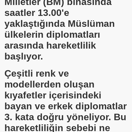
Milletler (BM) binasında
saatler 13.00'e
yaklaştığında Müslüman
nı hacca götürdü
ülkelerin diplomatları
arasında hareketlilik
kli Adam Gibi Adam.
başlıyor.
Çeşitli renk ve
aber ve Selası
modellerden oluşan
a Aşığım.
kıyafetler içerisindeki
asabası
bayan ve erkek diplomatlar
a
3. kata doğru yöneliyor. Bu
nlar-Caoimhe Butterly - Peter VENNER
hareketliliğin sebebi ne