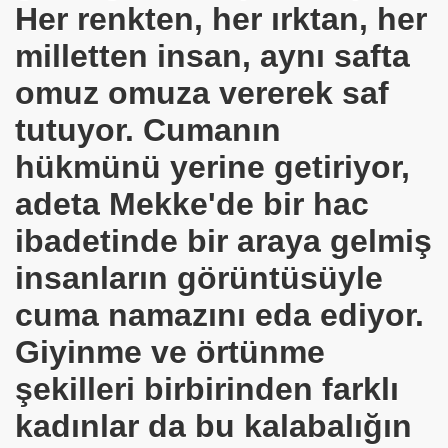
Her renkten, her ırktan, her
 KURAN Ayeti
milletten insan, aynı safta
omuz omuza vererek saf
etmeyi ÖĞRETTİ
tutuyor. Cumanın
hükmünü yerine getiriyor,
adeta Mekke'de bir hac
ibadetinde bir araya gelmiş
ğu anlaşıldı
insanların görüntüsüyle
LERİN CEZASI
cuma namazını eda ediyor.
Giyinme ve örtünme
 İÇİN CAMİ YIKTI
şekilleri birbirinden farklı
kadınlar da bu kalabalığın
GRAM NEDİR