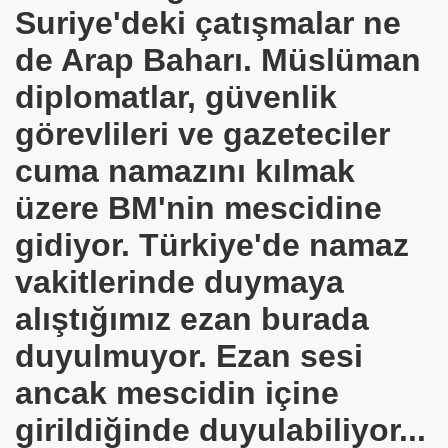
Suriye'deki çatışmalar ne
de Arap Baharı. Müslüman
r etmedi
diplomatlar, güvenlik
ne, Müslüman oldu.
görevlileri ve gazeteciler
cuma namazını kılmak
ürüldü
üzere BM'nin mescidine
Futbolcu.Moussa SOW
gidiyor. Türkiye'de namaz
vakitlerinde duymaya
alıştığımız ezan burada
duyulmuyor. Ezan sesi
ancak mescidin içine
iyor
girildiğinde duyulabiliyor...