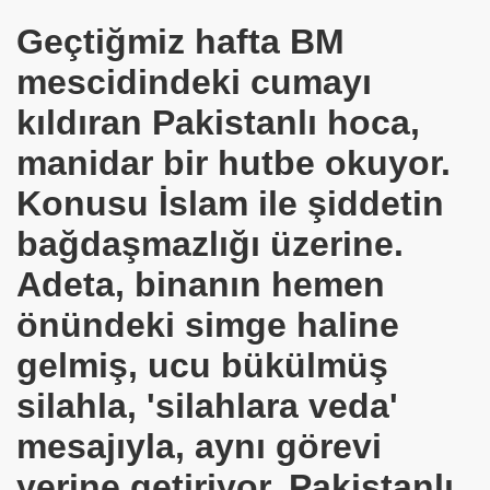
Geçtiğmiz hafta BM
mescidindeki cumayı
kıldıran Pakistanlı hoca,
manidar bir hutbe okuyor.
Konusu İslam ile şiddetin
bağdaşmazlığı üzerine.
om
Adeta, binanın hemen
on NJ.Canlı Yayın
önündeki simge haline
nter
gelmiş, ucu bükülmüş
silahla, 'silahlara veda'
mesajıyla, aynı görevi
yerine getiriyor. Pakistanlı