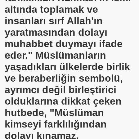
altında toplamak ve
insanları sırf Allah'ın
yaratmasından dolayı
muhabbet duymayı ifade
eder." Müslümanların
 İBNİ RÜŞD
yaşadıkları ülkelerde birlik
ve beraberliğin sembolü,
ayrımcı değil birleştirici
rof.Dr.TÜBİTAK
olduklarına dikkat çeken
E VAKFI
hutbede, "Müslüman
kimseyi farklılığından
dolayı kınamaz,
CAĞIM ?