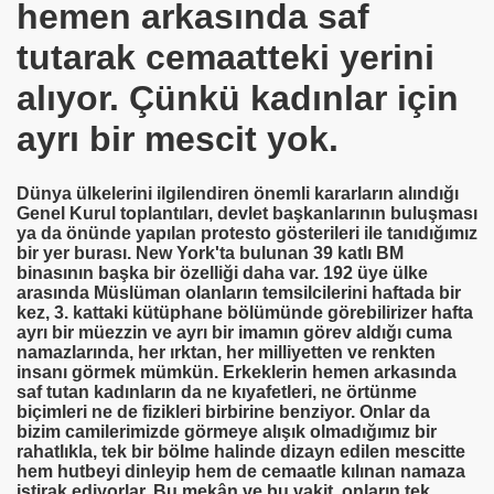
hemen arkasında saf
tutarak cemaatteki yerini
yacağız
alıyor. Çünkü kadınlar için
ayrı bir mescit yok.
Mike TYSON Dinliyor
Dünya ülkelerini ilgilendiren önemli kararların alındığı
Genel Kurul toplantıları, devlet başkanlarının buluşması
ya da önünde yapılan protesto gösterileri ile tanıdığımız
ORAF
bir yer burası. New York'ta bulunan 39 katlı BM
binasının başka bir özelliği daha var. 192 üye ülke
arasında Müslüman olanların temsilcilerini haftada bir
Cİ
kez, 3. kattaki kütüphane bölümünde görebilirizer hafta
ayrı bir müezzin ve ayrı bir imamın görev aldığı cuma
namazlarında, her ırktan, her milliyetten ve renkten
insanı görmek mümkün. Erkeklerin hemen arkasında
saf tutan kadınların da ne kıyafetleri, ne örtünme
biçimleri ne de fizikleri birbirine benziyor. Onlar da
bizim camilerimizde görmeye alışık olmadığımız bir
rahatlıkla, tek bir bölme halinde dizayn edilen mescitte
hem hutbeyi dinleyip hem de cemaatle kılınan namaza
 Sen Beni Unutma
iştirak ediyorlar. Bu mekân ve bu vakit, onların tek