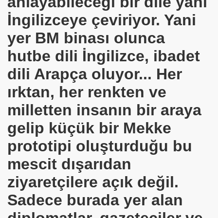
anlayabileceği bir dile yani
DEN KORUYUN .KİLİSE VURULUNCA -- CAMİ VURULUNCA
İngilizceye çeviriyor. Yani
ASONLU SELİM AKDAŞ . ERMENİ HAGOPUN TORUNU
yer BM binası olunca
hutbe dili İngilizce, ibadet
attılar
dili Arapça oluyor... Her
MÜ
ırktan, her renkten ve
L Halima Zsuzsanna
milletten insanın bir araya
gelip küçük bir Mekke
L HURMALI
prototipi oluşturduğu bu
mescit dışarıdan
ziyaretçilere açık değil.
Sadece burada yer alan
diplomatlar, gazeteciler ve
IŞIK