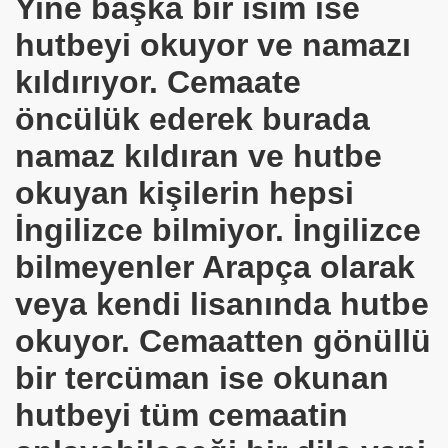
Yine başka bir isim ise
hutbeyi okuyor ve namazı
z
kıldırıyor. Cemaate
öncülük ederek burada
AN OLDU
namaz kıldıran ve hutbe
okuyan kişilerin hepsi
I
İngilizce bilmiyor. İngilizce
bilmeyenler Arapça olarak
KE
veya kendi lisanında hutbe
İSTEMİ
okuyor. Cemaatten gönüllü
el uzandı ve bunları yukarıya çekti.
bir tercüman ise okunan
İTLER
hutbeyi tüm cemaatin
RASI İTTİFAK -ENDÜLÜS TEKİ TÖREN