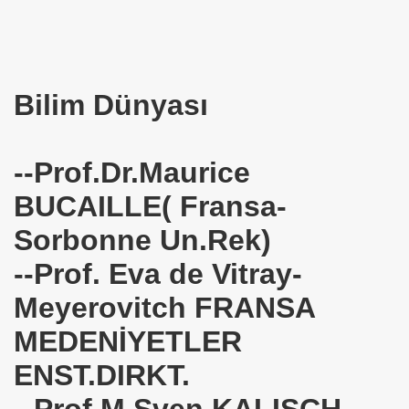
HİZMET VAKFI
İ ADAMI-İSMAİL TOPKAR
Bilim Dünyası
--Prof.Dr.Maurice
BUCAILLE( Fransa-
Sorbonne Un.Rek)
--Prof. Eva de Vitray-
Meyerovitch FRANSA
MEDENİYETLER
ENST.DIRKT.
--Prof.M.Sven KALISCH