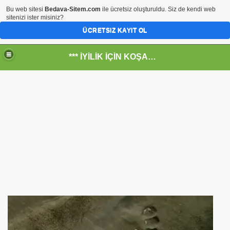
Bu web sitesi
Bedava-Sitem.com
ile ücretsiz oluşturuldu. Siz de kendi web
sitenizi ister misiniz?
ÜCRETSIZ KAYIT OL
*** İYİLİK İÇİN KOŞANLARIN YERİ***
RKİYE ULAŞ-İŞ. ***SERVİS VE ULAŞIM ÇALIŞANLARININ, 
 SERVİSİ
R - HİDROJEN ENERJİ MRK *NASIL ENGELLENDİ* !!!