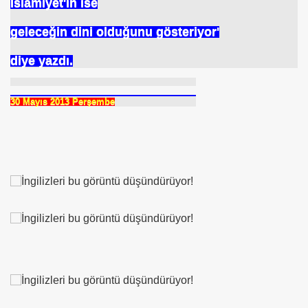
İslamiyet'in ise
rşı Mücadele Derneği
geleceğin dini olduğunu gösteriyor'
rem ERDEMi
diye yazdı.
30 Mayıs 2013 Perşembe
astmı ?