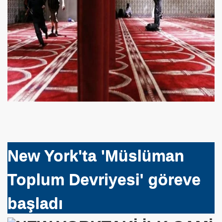
lan Rahip-Video
New York'ta 'Müslüman
r Doğuyor
Toplum Devriyesi' göreve
başladı
oruba Bin Wahad