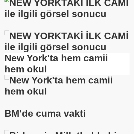
işi
evli Düşüyor
New York'ta hem camii
hem okul
Çocuğu
BM'de cuma vakti
du ?