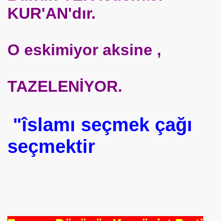
KUR'AN'dır.
O eskimiyor aksine ,
TAZELENİYOR.
or
"îslamı seçmek çağı
seçmektir
i
cek