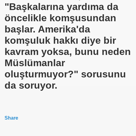
EYSEL EROĞLU
"Başkalarına yardıma da
IM
öncelikle komşusundan
başlar. Amerika'da
mer DİNÇER
komşuluk hakkı diye bir
nı
kavram yoksa, bunu neden
da Oturan TekProf. Maliye Bakanı
Müslümanlar
oluşturmuyor?" sorusunu
da soruyor.
Share