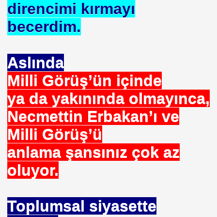
direncimi kırmayı
. HALLETTIK SIRA REÇEPTE
becerdim.
R İŞE BAŞLAMAK
Aslında
Milli Görüş’ün içinde
ya da yakınında olmayınca,
Necmettin Erbakan’ı ve
Milli Görüş’ü
K KÖTÜLÜKDE. YOKTUR
anlama şansınız çok az
oluyor.
GÖR
Toplumsal siyasette
. İZZETBEGOVİÇ