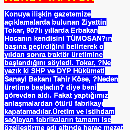
ARATAY
Konuya ilişkin gazetemize
açıklamalarda bulunan Ziyattin
Tokar, 90?lı yıllarda Erbakan
Hocanın kendisini TÜMOSAN?ın
başına geçirdiğini belirterek o
yıldan sonra traktör üretimine
başlandığını söyledi. Tokar, ?Ne
yazık ki SHP ve DYP Hükümeti
Sanayi Bakanı Tahir Köse, ?Neden
 İBNİ RÜŞD
üretime başladın? diye beni
görevden aldı. Fakat yaptığımız
anlaşmalardan ötürü fabrikayı
kapatamadılar.
Üretim ve istihdam
sağlayan fabrikaların tamamı ise
rof.Dr.TÜBİTAK
özelleştirme adı altında haraç mezat