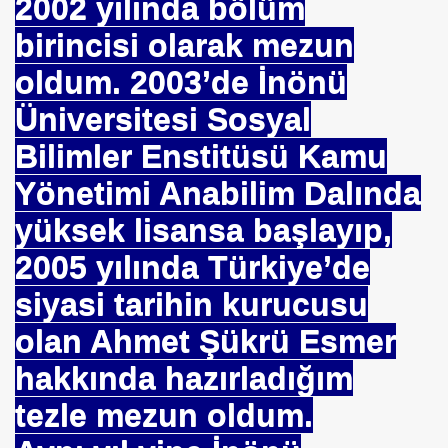
2002 yılında bölüm
birincisi olarak mezun
oldum. 2003’de İnönü
ojik Araştırmalar Mrk.
Üniversitesi Sosyal
LUĞU
Bilimler Enstitüsü Kamu
Yönetimi Anabilim Dalında
 BŞK. ENERJİ VERİMLİLİĞİ DER. BŞK
yüksek lisansa başlayıp,
2005 yılında Türkiye’de
an Cezalandırılan Bürokrat
siyasi tarihin kurucusu
Eyüp Ensari ERGİN-Mehmet Kamil BERSE.
olan Ahmet Şükrü Esmer
ME BAŞKANI
hakkında hazırladığım
tezle mezun oldum.