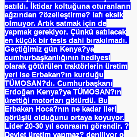
E VAKFI
satıldı. İktidar koltuğuna oturanların
ağzından ?özelleştirme? lafı eksik
olmuyor. Artık satmak için de
CAĞIM ?
yapmak gerekiyor. Çünkü satılacak
en küçük bir tesis dahi bırakılmadı.
.Sn.Bülent ARINÇ
Geçtiğimiz gün Kenya?ya
fre İle
cumhurbaşkanlığının hediyesi
olarak götürülen traktörlerin üretim
yeri ise Erbakan?ın kurduğu
TÜMOSAN?dı. Cumhurbaşkanı
Erdoğan Kenya?ya TÜMOSAN?ın
ürettiği motorları götürdü. Bu
ÜL
Erbakan Hoca?nın ne kadar ileri
görüşlü olduğunu ortaya koyuyor.
DOĞAN
Lider 20-30 yıl sonrasını görendir. ?
Devlet üretim yapmaz? deniliyor o