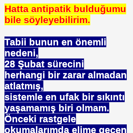
Hatta antipatik bulduğumu
bile söyleyebilirim.
u UYGUN
Tabii bunun en önemli
 DR .
nedeni,
28 Şubat sürecini
I
herhangi bir zarar almadan
atlatmış,
sistemle en ufak bir sıkıntı
İMAR ILERI GÖRÜŞLÜ GÜNEŞ ENERJI GÖNÜLLÜSÜ
yaşamamış biri olmam.
TELERDE YOKTUR
Önceki rastgele
IN. YÜKSEK MIMAR
okumalarımda elime geçen