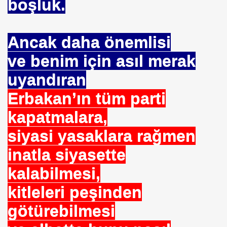
boşluk.
Ancak daha önemlisi
ve benim için asıl merak
. "DUA"LAR
uyandıran
Erbakan’ın tüm parti
MANMIYOR. MUSEVIMI OLUR
kapatmalara,
siyasi yasaklara rağmen
inatla siyasette
R YAPABILIR
kalabilmesi,
S PLAKASI ÖNLENEMEZ
kitleleri peşinden
OPTAŞ
götürebilmesi
NCEKI ABDURRAHIM BARINA "sÖZÜ"