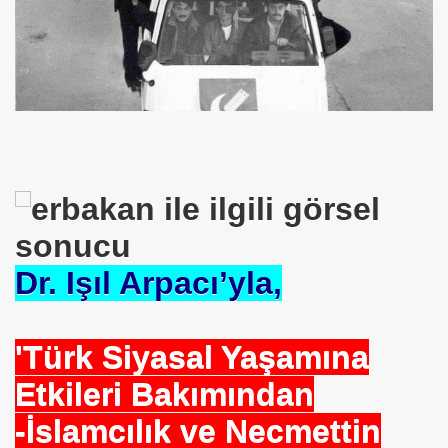
rşı Mücadele Derneği
rem ERDEMi
astmı ?
Dr. Işıl Arpacı’yla,
'Türk Siyasal Yaşamına
Etkileri Bakımından
-İslamcılık ve Necmettin