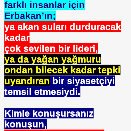
 SÜLEYMAN GÖKOĞLU
farklı insanlar için
Erbakan’ın;
NI .DR UMUT YILDIZ
ya akan suları durduracak
kadar
i Hainini Yetiştiren Ülke Yoktur
çok sevilen bir lideri,
ya da yağan yağmuru
Tarihi Eserleri Koruma ve Araştırma Derneği . İSTED
ondan bilecek kadar tepki
sını NASIL kazanabilirim
uyandıran
bir siyasetçiyi
VETİNİ BAĞIŞ YAPTI
temsil etmesiydi.
İN PURSA
Kimle konuşursanız
TTI
konuşun,
SUÇ OLURMU .PROF.DR.ONUR HAMZAOĞLU