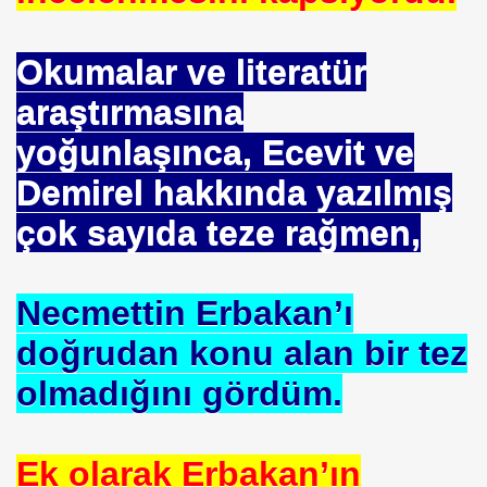
NTROL ALTINDA ERBAKANIN SUÇU NEDEN GÖNDERLDİ
Okumalar ve literatür
İTURK
araştırmasına
yoğunlaşınca, Ecevit ve
İM
Demirel hakkında yazılmış
çok sayıda teze rağmen,
nası
Necmettin Erbakan’ı
0 YILLIK İMAM NEDEN ATILDI
doğrudan konu alan bir tez
ci.
olmadığını gördüm.
UTLU OL
Ek olarak Erbakan’ın