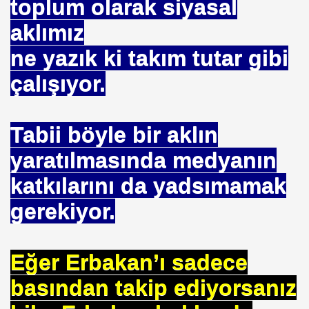
toplum olarak siyasal
 AZIM ÇALIŞMA
aklımız
ne yazık ki takım tutar gibi
ey SEVGI . MEVLANA
çalışıyor.
RAŞLI. SINEMAYI. ALLAH YOLUNDA KULLANDI ISTANBU
Tabii böyle bir aklın
yaratılmasında medyanın
katkılarını da yadsımamak
MI ATILIYOR
gerekiyor.
Eğer Erbakan’ı sadece
ERDEN (2018)
basından takip ediyorsanız
şampiyonu olduk mu