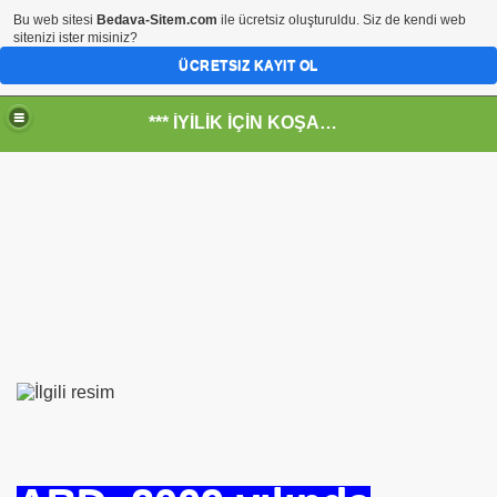
Bu web sitesi
Bedava-Sitem.com
ile ücretsiz oluşturuldu. Siz de kendi web
sitenizi ister misiniz?
ÜCRETSIZ KAYIT OL
*** İYİLİK İÇİN KOŞANLARIN YERİ***
RKİYE ULAŞ-İŞ. ***SERVİS VE ULAŞIM ÇALIŞANLARININ, 
 SERVİSİ
R - HİDROJEN ENERJİ MRK *NASIL ENGELLENDİ* !!!