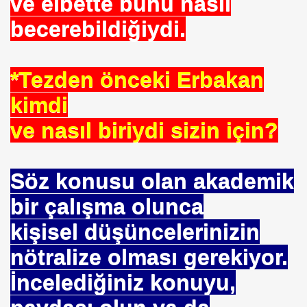
ve elbette bunu nasıl
becerebildiğiydi.
 --- BENI KUCAKLAYAN ILK BEYAZ LIDER. ERBAKAN
*Tezden önceki Erbakan
kimdi
ve nasıl biriydi sizin için?
TEKNE ORUCU NEDIR
A BIRINCISI SEÇTI
Söz konusu olan akademik
KOPENHAG KRITERLERIMI KOPENHAĞ
bir çalışma olunca
NIN EMRINDE. PROF KENAN DEMIRKOL
kişisel düşüncelerinizin
 VİRÜS"
nötralize olması gerekiyor.
ETIM MERKEZI AÇILDI
İncelediğiniz konuyu,
SULTAN MEHMET