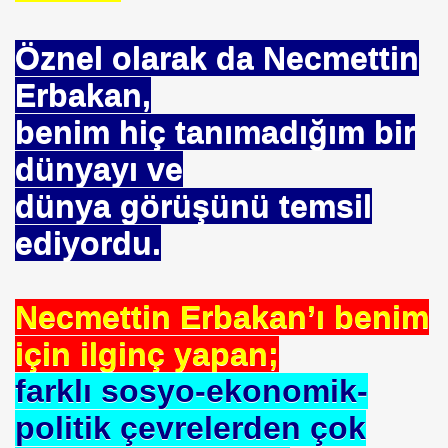
Öznel olarak da Necmettin
Erbakan,
OR
benim hiç tanımadığım bir
ABANCI BANKALAR.= UYGULANMIŞ ÇARE
dünyayı ve
dünya görüşünü temsil
E BÜROKRASİSİ
ediyordu.
aatında Bulunan sır. Mühendis Hikmet TOPLU
nluğa-ABD.
Necmettin Erbakan’ı benim
SAKÇI
için ilginç yapan;
farklı sosyo-ekonomik-
politik çevrelerden çok