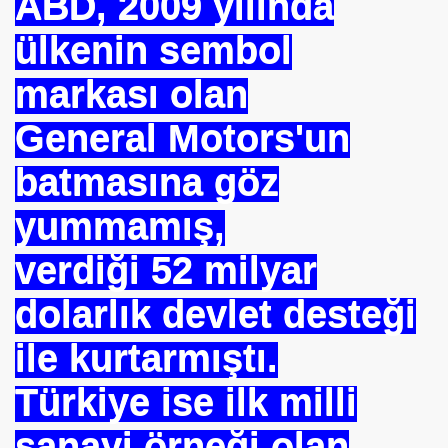
ABD, 2009 yılında
ülkenin sembol
se) -Engellenen Mühendis !!!
markası olan
İ.M.D.E.S. Halal Food
General Motors'un
batmasına göz
RNEĞİ AS-DER.
Jİ
yummamış,
verdiği 52 milyar
OLOJİ TARİHİ MÜZESİ
dolarlık devlet desteği
ile kurtarmıştı.
Türkiye ise ilk milli
sanayi örneği olan