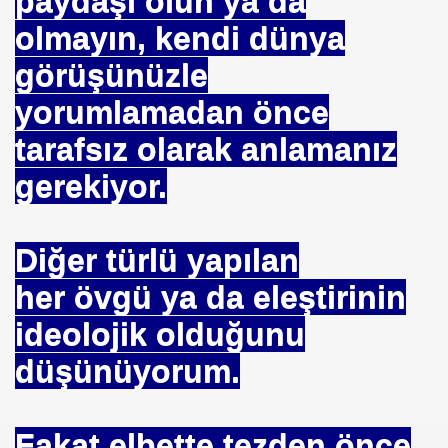
paydaşı olun ya da
olmayın, kendi dünya
görüşünüzle
 ZEHIRLENMESI YAPAR
yorumlamadan önce
YI YÖNETENLER
tarafsız olarak anlamanız
gerekiyor.
Diğer türlü yapılan
her övgü ya da eleştirinin
ideolojik olduğunu
İ UNUT
düşünüyorum.
MI EV HANIMIMI
I DEĞİL
Fakat elbette tezden önce