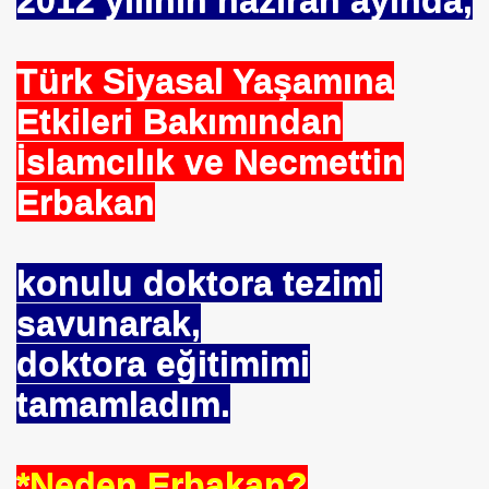
mlak krizi bekliyor!
Türk Siyasal Yaşamına
ouen FRANSA
Etkileri Bakımından
ci
İslamcılık ve Necmettin
TS-SEN
Erbakan
konulu doktora tezimi
NDING
savunarak,
doktora eğitimimi
Vermek .Dr.Hamdi KALYONCU
tamamladım.
 LÜTFÜ OFLAZ
rı- 21NCİ YY.Cuma da Halife adına Hutbe Okunan Ülkeler 1
*Neden Erbakan?