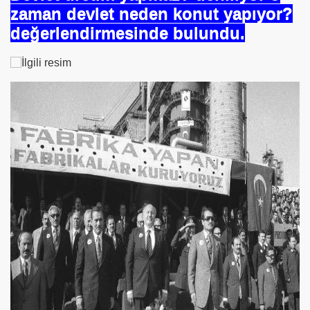
zaman devlet neden konut yapıyor?
ICI
değerlendirmesinde bulundu.
 ÇELİK
EYSEL EROĞLU
IM
mer DİNÇER
nı
da Oturan TekProf. Maliye Bakanı