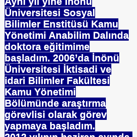
Aynı yıl yine İnönü
Üniversitesi Sosyal
Bilimler Enstitüsü Kamu
Yönetimi Anabilim Dalında
EÇENLER Varmı?-WARREN BUFFET.
doktora eğitimime
başladım. 2006’da İnönü
Üniversitesi İktisadi ve
idari Bilimler Fakültesi
ALMAK
Kamu Yönetimi
ISMİ REZERV SİSTEMİ-Prof.M.GÜNDOĞAN. Prof.G.ÇETİN
Bölümünde araştırma
ları Birliği
görevlisi olarak görev
yapmaya başladım.
I-
2012 yılının haziran ayında,