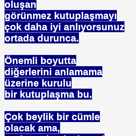
oluşan
SEÇTI
görünmez kutuplaşmayı
UHTAR. ENDÜLÜS. SELAHADDIN EYYUBİ. ISTANBULUN F
çok daha iyi anlıyorsunuz
TETİKÇİNİN ITIRAFLARI.
ortada durunca.
EKREM. ŞAMA
IŞINI ARARKEN. MÜSLÜMAN OLDU
Önemli boyutta
diğerlerini anlamama
FERUDUN BATMANGHELID
üzerine kurulu
bir kutuplaşma bu.
ART. VARMI AV MEHMET. OKUTAN .
unay. DEMİRCAN
Çok beylik bir cümle
EZAMAN ÇEKEMEZ
olacak ama,
.HAZRET. SIRATI MÜSTAKIM. DOĞRU YOL .