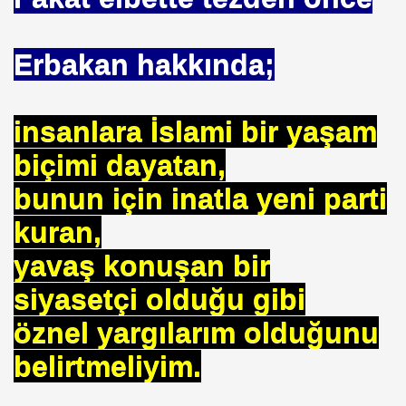
BASIT
 AYAĞA KALDIRAN HZ MUHAMMEDİN SÜNNETI
Erbakan hakkında;
 AĞACAN
insanlara İslami bir yaşam
ALLAHA SIĞINIRIM
biçimi dayatan,
vfik Başak ERSEN
bunun için inatla yeni parti
KARMI
kuran,
yavaş konuşan bir
siyasetçi olduğu gibi
MAK
öznel yargılarım olduğunu
belirtmeliyim.
I