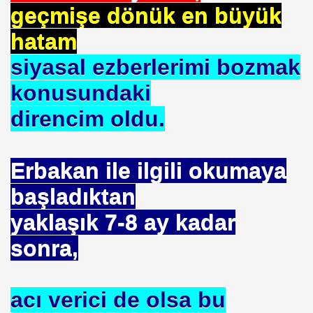
geçmişe dönük en büyük
 EDEN MÜSLÜMAN KAZANIR
hatam
siyasal ezberlerimi bozmak
konusundaki
YOR. HOROZ TILKI HIKAYESI
direncim oldu.
SON
Erbakan ile ilgili okumaya
başladıktan
UZAĞI
yaklaşık 7-8 ay kadar
sonra,
ILMASI
acı verici de olsa bu
 ETTİ