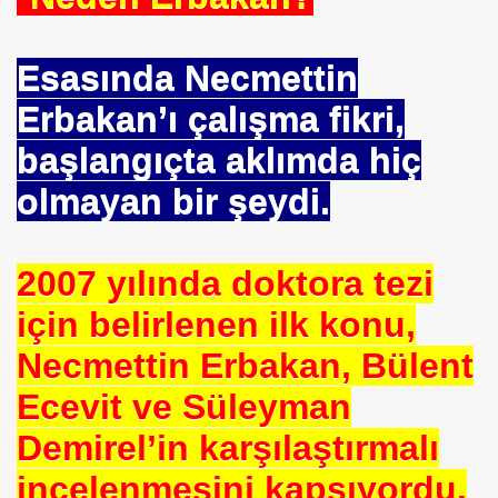
Esasında Necmettin
Erbakan’ı çalışma fikri,
 Yöntemi
başlangıçta aklımda hiç
TAŞ
olmayan bir şeydi.
OKMU EDİLİYOR YOSA
2007 yılında doktora tezi
N MÜSLÜMANLAR 969 HAREKETİ
için belirlenen ilk konu,
ikayet
Necmettin Erbakan, Bülent
Ecevit ve Süleyman
Demirel’in karşılaştırmalı
İDROJEN YAKIT SUNUMU. HALİÇ KONGRE MRK.
incelenmesini kapsıyordu.
 FATİH SERKAN KORKUT