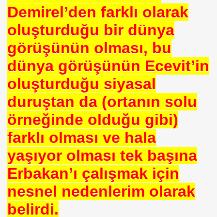
uslararası Enerji Düzenleyicileri Konfederasyonu Başka
Demirel’den farklı olarak
oluşturduğu bir dünya
görüşünün olması, bu
dünya görüşünün Ecevit’in
oluşturduğu siyasal
duruştan da (ortanın solu
eyin
örneğinde olduğu gibi)
.YUNUS ERDOĞAN
farklı olması ve hala
yaşıyor olması tek başına
Erbakan’ı çalışmak için
nesnel nedenlerim olarak
 NASIL UYGULANDI-
belirdi.
RNEĞİ