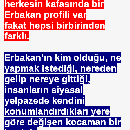
herkesin kafasında bir
NASIL ÖLÜYOR
Erbakan profili var
ERVET BELİRLİ ELLERDE TOPLANMAMALI
fakat hepsi birbirinden
farklı.
ADAN MÜSLÜMANLAR
Erbakan’ın kim olduğu, ne
yapmak istediği, nereden
EDENİYET. MEDİT. Medeniyetler İttifakı Enstitüsü
gelip nereye gittiği,
ILANLAR
insanların siyasal
TERMİSİN.İHH .İNSANİ YARDIM VAKFI
yelpazede kendini
konumlandırdıkları yere
 12 MİLYON 76 MİLYONA BAKARMI
göre değişen kocaman bir
İRİ