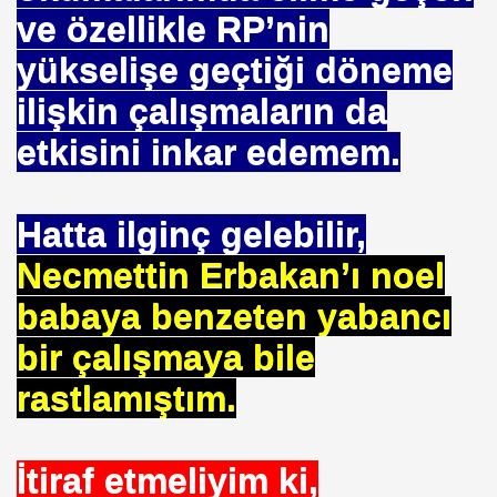
ve özellikle RP’nin
DERIN MESALARININ SIRRI ?
yükselişe geçtiği döneme
ilişkin çalışmaların da
etkisini inkar edemem.
IZLEME KARIŞIMI
Hatta ilginç gelebilir,
R ÖRGÜTÜ ALPER TAN
Necmettin Erbakan’ı noel
babaya benzeten yabancı
ALARI
bir çalışmaya bile
yla Yola Çıkan Islamcılar Şimdi Yokolışlarının Hikayesini
rastlamıştım.
Aşılama Makinası
İtiraf etmeliyim ki,