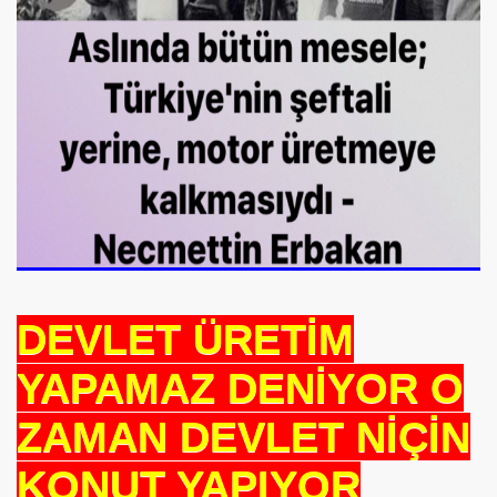
DEVLET ÜRETİM
YAPAMAZ DENİYOR O
ZAMAN DEVLET NİÇİN
KONUT YAPIYOR
*APGAR*