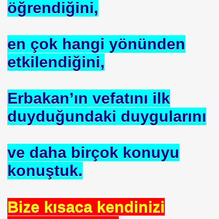
öğrendiğini,
en çok hangi yönünden
etkilendiğini,
Erbakan’ın vefatını ilk
duyduğundaki duygularını
 Akıncı
ve daha birçok konuyu
konuştuk.
N -TIP BULUŞLARI
Bize kısaca kendinizi
Murat GÜRSES