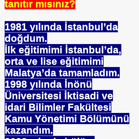
tanıtır mısınız?
 TIBBI =Türk+Rus+Çin Tıbbı
ruk DURUKAN
1981 yılında İstanbul’da
doğdum.
İlk eğitimimi İstanbul’da,
orta ve lise eğitimimi
ARIŞIN .
Malatya’da tamamladım.
iyede.*Prof. Dr. Nevzat TARHAN- NP GURUP KURUMLARI
1998 yılında İnönü
Üniversitesi İktisadi ve
İLK. sarı nokta tedavisi.DR.Güngör SOBACI
idari Bilimler Fakültesi
İS.NEDENLERİ-TIP TEDAVİLERİ-ANADOLU HALK KÜLTÜR
Kamu Yönetimi Bölümünü
kazandım.
SIZLIK. 1 e Al= 5 e Sat.