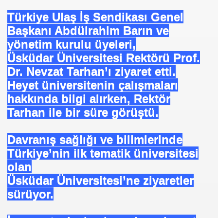
Türkiye Ulaş İş Sendikası Genel
se) -Engellenen Mühendis !!!
Başkanı Abdülrahim Barın ve
İ.M.D.E.S. Halal Food
yönetim kurulu üyeleri,
Üsküdar Üniversitesi Rektörü Prof.
Dr. Nevzat Tarhan’ı ziyaret etti.
RNEĞİ AS-DER.
Heyet üniversitenin çalışmaları
hakkında bilgi alırken, Rektör
Jİ
Tarhan ile bir süre görüştü.
Davranış sağlığı ve bilimlerinde
OLOJİ TARİHİ MÜZESİ
Türkiye’nin ilk tematik üniversitesi
olan
Üsküdar Üniversitesi’ne ziyaretler
sürüyor.