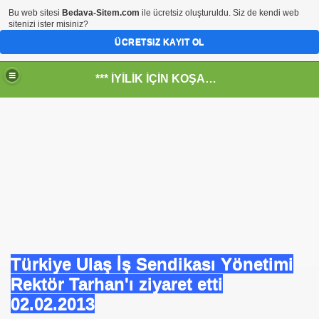
Bu web sitesi
Bedava-Sitem.com
ile ücretsiz oluşturuldu. Siz de kendi web
sitenizi ister misiniz?
ÜCRETSIZ KAYIT OL
*** İYİLİK İÇİN KOŞANLARIN YERİ***
RKİYE ULAŞ-İŞ. ***SERVİS VE ULAŞIM ÇALIŞANLARININ, 
 SERVİSİ
Türkiye Ulaş İş Sendikası Yönetimi
Rektör Tarhan'ı ziyaret etti
02.02.2013
R - HİDROJEN ENERJİ MRK *NASIL ENGELLENDİ* !!!