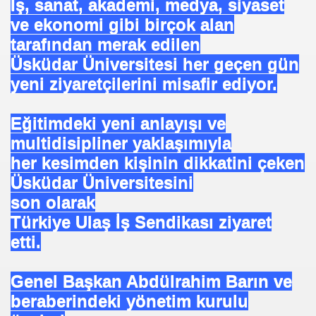
İş, sanat, akademi, medya, siyaset
ve ekonomi gibi birçok alan
tarafından merak edilen
Üsküdar Üniversitesi her geçen gün
yeni ziyaretçilerini misafir ediyor.
Eğitimdeki yeni anlayışı ve
multidisipliner yaklaşımıyla
her kesimden kişinin dikkatini çeken
Üsküdar Üniversitesini
son olarak
Türkiye Ulaş İş Sendikası ziyaret
etti.
Genel Başkan Abdülrahim Barın ve
beraberindeki yönetim kurulu