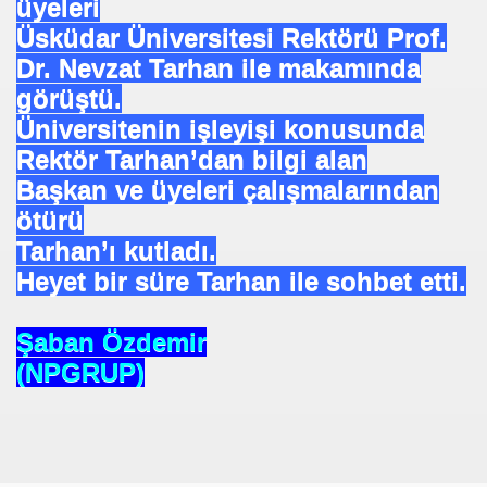
üyeleri
Üsküdar Üniversitesi Rektörü Prof.
Dr. Nevzat Tarhan ile makamında
görüştü.
Üniversitenin işleyişi konusunda
Rektör Tarhan’dan bilgi alan
Başkan ve üyeleri çalışmalarından
ötürü
Tarhan’ı kutladı.
Heyet bir süre Tarhan ile sohbet etti.
Şaban Özdemir
om
(NPGRUP)
on NJ.Canlı Yayın
nter