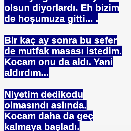
E VAKFI
olsun diyorlardı. Eh bizim
de hoşumuza gitti... .
CAĞIM ?
Bir kaç ay sonra bu sefer
.Sn.Bülent ARINÇ
de mutfak masası istedim.
fre İle
Kocam onu da aldı. Yani
aldırdım...
Niyetim dedikodu
ÜL
olmasındı aslında.
DOĞAN
Kocam daha da geç
kalmaya başladı.