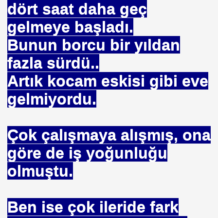
dört saat daha geç
gelmeye başladı.
Bunun borcu bir yıldan
fazla sürdü..
Artık kocam eskisi gibi eve
gelmiyordu.
Çok çalışmaya alışmış, ona
göre de iş yoğunluğu
olmuştu.
Ben ise çok ileride fark