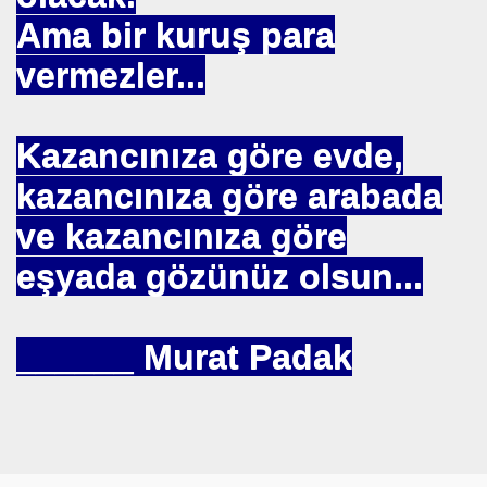
Ama bir kuruş para
vermezler...
 --- BENI KUCAKLAYAN ILK BEYAZ LIDER. ERBAKAN
Kazancınıza göre evde,
kazancınıza göre arabada
TEKNE ORUCU NEDIR
ve kazancınıza göre
A BIRINCISI SEÇTI
eşyada gözünüz olsun...
KOPENHAG KRITERLERIMI KOPENHAĞ
NIN EMRINDE. PROF KENAN DEMIRKOL
______ Murat Padak
 VİRÜS"
ETIM MERKEZI AÇILDI
SULTAN MEHMET