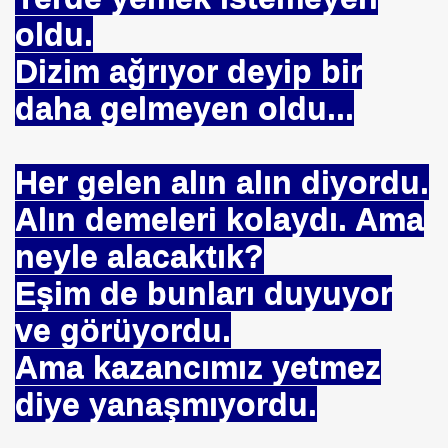
oldu.
Dizim ağrıyor deyip bir
daha gelmeyen oldu...
Her gelen alın alın diyordu.
Alın demeleri kolaydı. Ama
neyle alacaktık?
Eşim de bunları duyuyor
ve görüyordu.
Ama kazancımız yetmez
diye yanaşmıyordu.
*APGAR*