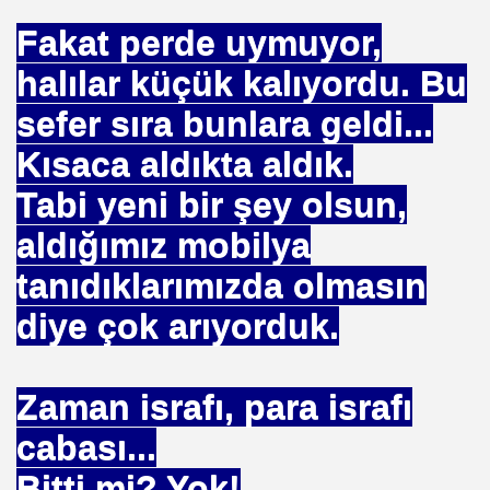
 TIBBI =Türk+Rus+Çin Tıbbı
Fakat perde uymuyor,
halılar küçük kalıyordu. Bu
ruk DURUKAN
sefer sıra bunlara geldi...
Kısaca aldıkta aldık.
Tabi yeni bir şey olsun,
ARIŞIN .
aldığımız mobilya
iyede.*Prof. Dr. Nevzat TARHAN- NP GURUP KURUMLARI
tanıdıklarımızda olmasın
diye çok arıyorduk.
İLK. sarı nokta tedavisi.DR.Güngör SOBACI
Zaman israfı, para israfı
İS.NEDENLERİ-TIP TEDAVİLERİ-ANADOLU HALK KÜLTÜR
cabası...
SIZLIK. 1 e Al= 5 e Sat.
Bitti mi? Yok!