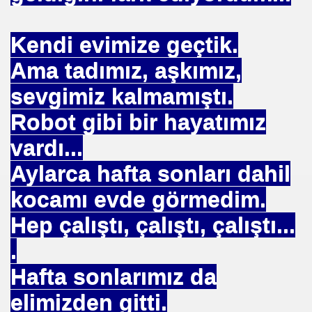
mlak krizi bekliyor!
Kendi evimize geçtik.
ouen FRANSA
Ama tadımız, aşkımız,
ci
sevgimiz kalmamıştı.
Robot gibi bir hayatımız
TS-SEN
vardı...
Aylarca hafta sonları dahil
NDING
kocamı evde görmedim.
Hep çalıştı, çalıştı, çalıştı...
Vermek .Dr.Hamdi KALYONCU
.
 LÜTFÜ OFLAZ
Hafta sonlarımız da
rı- 21NCİ YY.Cuma da Halife adına Hutbe Okunan Ülkeler 1
elimizden gitti.