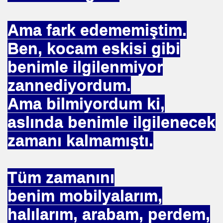
Ama fark edememiştim.
Ben, kocam eskisi gibi
 Yöntemi
benimle ilgilenmiyor
TAŞ
zannediyordum.
Ama bilmiyordum ki,
OKMU EDİLİYOR YOSA
aslında benimle ilgilenecek
N MÜSLÜMANLAR 969 HAREKETİ
zamanı kalmamıştı.
ikayet
Tüm zamanını
benim mobilyalarım,
İDROJEN YAKIT SUNUMU. HALİÇ KONGRE MRK.
halılarım, arabam, perdem,
 FATİH SERKAN KORKUT