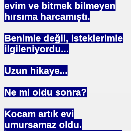
evim ve bitmek bilmeyen
NTROL ALTINDA ERBAKANIN SUÇU NEDEN GÖNDERLDİ
hırsıma harcamıştı.
İTURK
Benimle değil, isteklerimle
ilgileniyordu...
İM
Uzun hikaye...
nası
0 YILLIK İMAM NEDEN ATILDI
Ne mi oldu sonra?
ci.
Kocam artık evi
UTLU OL
umursamaz oldu.