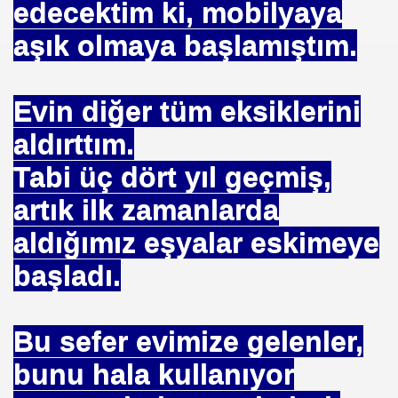
edecektim ki, mobilyaya
aşık olmaya başlamıştım.
Evin diğer tüm eksiklerini
rşı Mücadele Derneği
aldırttım.
rem ERDEMi
Tabi üç dört yıl geçmiş,
artık ilk zamanlarda
aldığımız eşyalar eskimeye
astmı ?
başladı.
Bu sefer evimize gelenler,
bunu hala kullanıyor