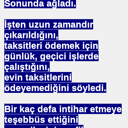
Sonunda ağladı.
İşten uzun zamandır
çıkarıldığını,
OR
taksitleri ödemek için
ABANCI BANKALAR.= UYGULANMIŞ ÇARE
günlük, geçici işlerde
E BÜROKRASİSİ
çalıştığını,
aatında Bulunan sır. Mühendis Hikmet TOPLU
evin taksitlerini
nluğa-ABD.
ödeyemediğini söyledi.
SAKÇI
Bir kaç defa intihar etmeye
teşebbüs ettiğini