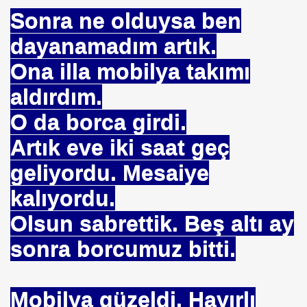
Sonra ne olduysa ben
ARATAY
dayanamadım artık.
Ona illa mobilya takımı
aldırdım.
O da borca girdi.
Artık eve iki saat geç
geliyordu. Mesaiye
kalıyordu.
 İBNİ RÜŞD
Olsun sabrettik. Beş altı ay
sonra borcumuz bitti.
rof.Dr.TÜBİTAK
Mobilya güzeldi. Hayırlı