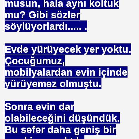
musun, hala aynı koltuk
mu? Gibi sözler
söylüyorlardı..... .
Evde yürüyecek yer yoktu.
HİZMET VAKFI
Çocuğumuz,
İ ADAMI-İSMAİL TOPKAR
mobilyalardan evin içinde
yürüyemez olmuştu.
Sonra evin dar
olabileceğini düşündük.
Bu sefer daha geniş bir