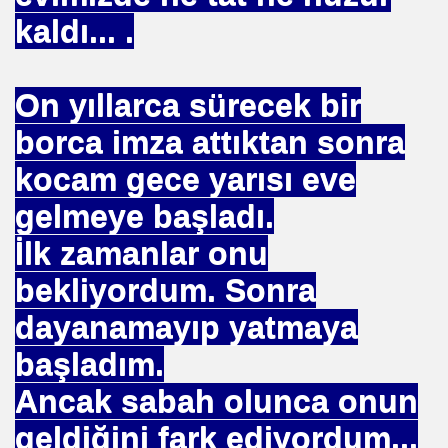
kaldı... .
On yıllarca sürecek bir
EÇENLER Varmı?-WARREN BUFFET.
borca imza attıktan sonra
kocam gece yarısı eve
gelmeye başladı.
İlk zamanlar onu
ALMAK
bekliyordum. Sonra
dayanamayıp yatmaya
ISMİ REZERV SİSTEMİ-Prof.M.GÜNDOĞAN. Prof.G.ÇETİN
başladım.
ları Birliği
Ancak sabah olunca onun
I-
geldiğini fark ediyordum...