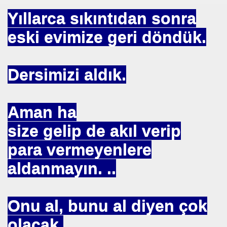
Yıllarca sıkıntıdan sonra
eski evimize geri döndük.
. "DUA"LAR
Dersimizi aldık.
MANMIYOR. MUSEVIMI OLUR
Aman ha
size gelip de akıl verip
para vermeyenlere
R YAPABILIR
aldanmayın. ..
S PLAKASI ÖNLENEMEZ
OPTAŞ
Onu al, bunu al diyen çok
NCEKI ABDURRAHIM BARINA "sÖZÜ"
olacak.