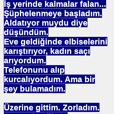
İş yerinde kalmalar falan...
uslararası Enerji Düzenleyicileri Konfederasyonu Başka
Şüphelenmeye başladım.
Aldatıyor muydu diye
düşündüm.
Eve geldiğinde elbiselerini
karıştırıyor, kadın saçı
eyin
arıyordum.
Telefonunu alıp
.YUNUS ERDOĞAN
kurcalıyordum. Ama bir
şey bulamadım.
 NASIL UYGULANDI-
Üzerine gittim. Zorladım.
RNEĞİ