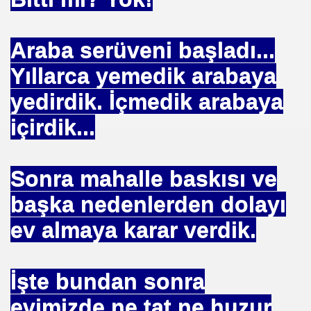
Araba serüveni başladı...
ojik Araştırmalar Mrk.
Yıllarca yemedik arabaya
LUĞU
yedirdik. İçmedik arabaya
içirdik...
 BŞK. ENERJİ VERİMLİLİĞİ DER. BŞK
Sonra mahalle baskısı ve
an Cezalandırılan Bürokrat
başka nedenlerden dolayı
Eyüp Ensari ERGİN-Mehmet Kamil BERSE.
ev almaya karar verdik.
ME BAŞKANI
İşte bundan sonra
evimizde ne tat ne huzur