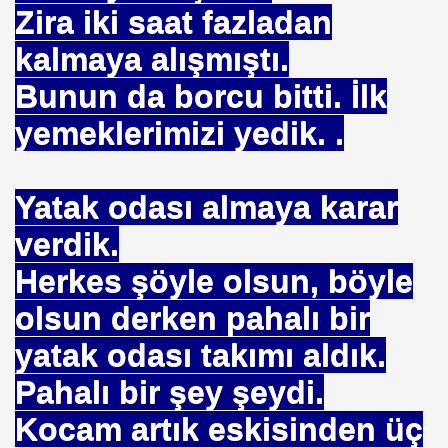
Zira iki saat fazladan
ICI
kalmaya alışmıştı.
 ÇELİK
Bunun da borcu bitti. İlk
EYSEL EROĞLU
yemeklerimizi yedik. .
IM
mer DİNÇER
Yatak odası almaya karar
verdik.
nı
Herkes şöyle olsun, böyle
da Oturan TekProf. Maliye Bakanı
olsun derken pahalı bir
yatak odası takımı aldık.
Pahalı bir şey şeydi.
Kocam artık eskisinden üç