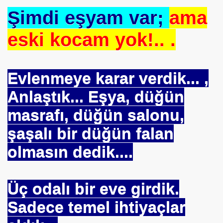
Şimdi eşyam var;
ama
se) -Engellenen Mühendis !!!
eski kocam yok!.. .
İ.M.D.E.S. Halal Food
Evlenmeye karar verdik... ,
RNEĞİ AS-DER.
Anlaştık... Eşya, düğün
Jİ
masrafı, düğün salonu,
şaşalı bir düğün falan
olmasın dedik....
OLOJİ TARİHİ MÜZESİ
Üç odalı bir eve girdik.
Sadece temel ihtiyaçlar