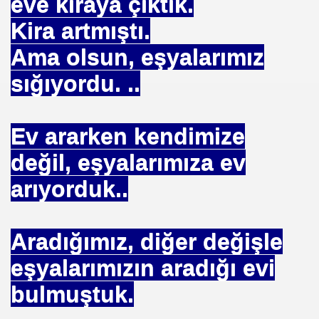
eve kiraya çıktık.
Kira artmıştı.
Ama olsun, eşyalarımız
sığıyordu. ..
Ev ararken kendimize
değil, eşyalarımıza ev
arıyorduk..
 Akıncı
Aradığımız, diğer değişle
eşyalarımızın aradığı evi
N -TIP BULUŞLARI
bulmuştuk.
Murat GÜRSES