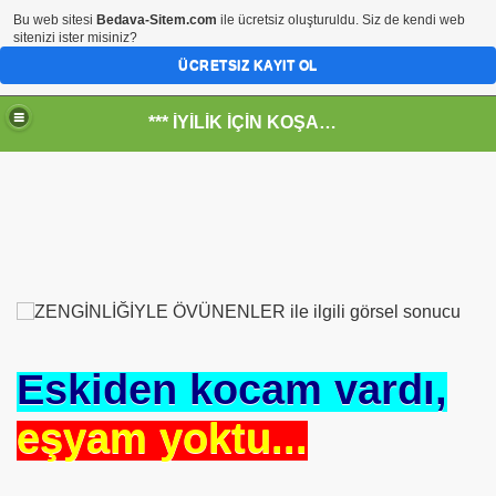
Bu web sitesi
Bedava-Sitem.com
ile ücretsiz oluşturuldu. Siz de kendi web
sitenizi ister misiniz?
ÜCRETSIZ KAYIT OL
*** İYİLİK İÇİN KOŞANLARIN YERİ***
RKİYE ULAŞ-İŞ. ***SERVİS VE ULAŞIM ÇALIŞANLARININ, 
 SERVİSİ
Eskiden kocam vardı,
eşyam yoktu...
R - HİDROJEN ENERJİ MRK *NASIL ENGELLENDİ* !!!