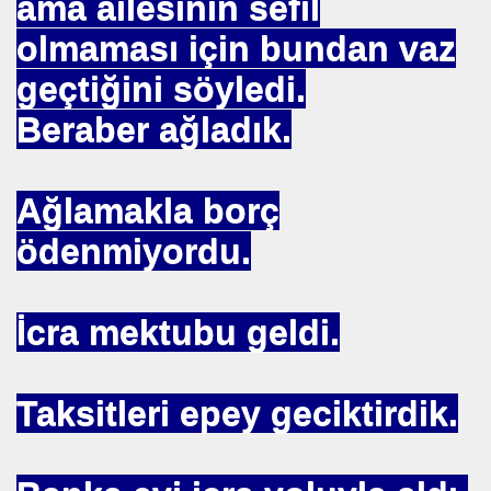
ama ailesinin sefil
 SÜLEYMAN GÖKOĞLU
olmaması için bundan vaz
NI .DR UMUT YILDIZ
geçtiğini söyledi.
Beraber ağladık.
i Hainini Yetiştiren Ülke Yoktur
Ağlamakla borç
Tarihi Eserleri Koruma ve Araştırma Derneği . İSTED
ödenmiyordu.
sını NASIL kazanabilirim
İcra mektubu geldi.
VETİNİ BAĞIŞ YAPTI
İN PURSA
Taksitleri epey geciktirdik.
TTI
SUÇ OLURMU .PROF.DR.ONUR HAMZAOĞLU