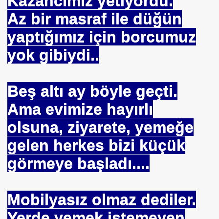
Kazancımız yetiyordu.
Az bir masraf ile düğün
yaptığımız için borcumuz
yok gibiydi..
Beş altı ay böyle geçti.
Ama evimize hayırlı
olsuna, ziyarete, yemeğe
gelen herkes bizi küçük
görmeye başladı....
om
on NJ.Canlı Yayın
Mobilyasız olmaz dediler.
nter
Yerde yemek istemeyen