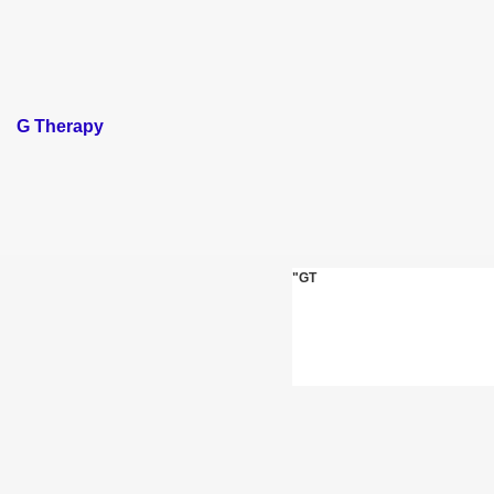
ARATAY
G Therapy
"GT
 İBNİ RÜŞD
rof.Dr.TÜBİTAK