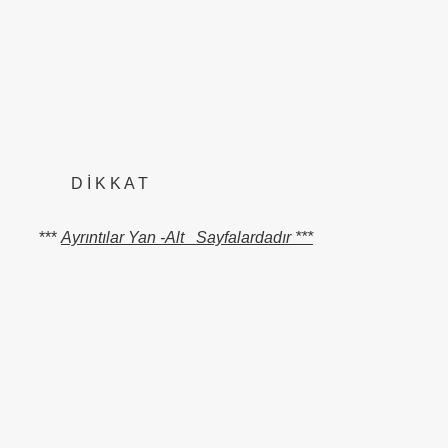
D İ K K A T
***
Ayrıntılar Yan -Alt Sayfalardadır ***
*APGAR*