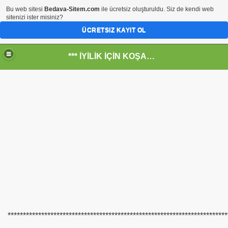
Bu web sitesi
Bedava-Sitem.com
ile ücretsiz oluşturuldu. Siz de kendi web
sitenizi ister misiniz?
ÜCRETSIZ KAYIT OL
*** İYİLİK İÇİN KOŞANLARIN YERİ***
RKİYE ULAŞ-İŞ. ***SERVİS VE ULAŞIM ÇALIŞANLARININ, 
 SERVİSİ
************************************************************************
R - HİDROJEN ENERJİ MRK *NASIL ENGELLENDİ* !!!