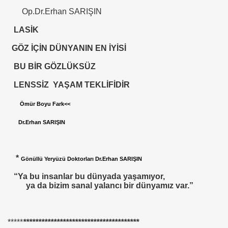
Op.Dr.Erhan SARIŞIN
ICI
LASİK
 ÇELİK
GÖZ İÇİN DÜNYANIN EN İYİSİ
EYSEL EROĞLU
BU BİR GÖZLÜKSÜZ
IM
LENSSİZ YAŞAM TEKLİFİDİR
mer DİNÇER
Ömür Boyu Fark
<<
nı
Dr.Erhan SARIŞIN
da Oturan TekProf. Maliye Bakanı
*
Gönüllü Yeryüzü Doktorları Dr.Erhan SARIŞIN
“Ya bu insanlar bu dünyada yaşamıyor,
ya da bizim sanal yalancı bir dünyamız var.”
*****
**************************************