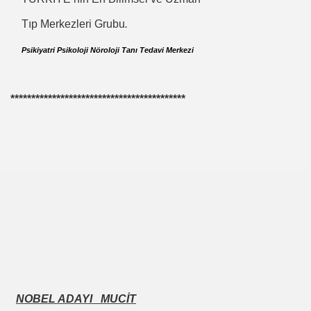
Tıp Merkezleri Grubu
.
I-
Psikiyatri Psikoloji Nöroloji Tanı Tedavi Merkezi
mlak krizi bekliyor!
******************************************
ouen FRANSA
ci
TS-SEN
NDING
Vermek .Dr.Hamdi KALYONCU
NOBEL ADAYI MUCİT