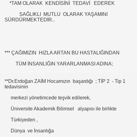
*TAM OLARAK KENDİSİNİ TEDAVİ EDEREK
SAĞLIKLI MUTLU OLARAK YAŞAMINI
SÜRDÜRMEKTEDİR..
HİZMET VAKFI
*** ÇAĞIMIZIN HIZLA ARTAN BU HASTALIĞINDAN
İ ADAMI-İSMAİL TOPKAR
TÜM İNSANLIĞIN YARARLANMASI ADINA;
**Dr.Erdoğan ZAİM Hocamızın başardığı ; TİP 2 - Tip 1
tedavisinin
merkezi yönetimcede teşvik edilerek,
Üniversite Akademik Bilimsel alyapısı ile birlikte
Türkiyeden ,
Dünya ve İnsanlığa