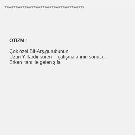
********************************************
UTLU OL
uslararası Enerji Düzenleyicileri Konfederasyonu Başka
OTİZM :
Çok özel Bil-Arş.gurubunun
Uzun Yıllardır süren çalışmalarının sonucu.
Erken tanı ile gelen şifa
eyin
.YUNUS ERDOĞAN