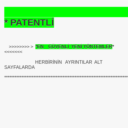
* PATENTLİ
>>>>>>>> >
*EN GÜVENLİ YENİ YÖNTEMLER
*
<<<<<<<
HERBİRİNİN AYRINTILAR ALT
SAYFALARDA
************************************************************************
om
on NJ.Canlı Yayın
nter