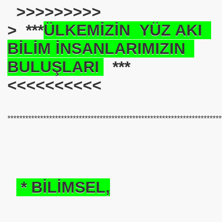
>>>>>>>>>
se) -Engellenen Mühendis !!!
>
***
ÜLKEMİZİN YÜZ AKI
İ.M.D.E.S. Halal Food
BİLİM İNSANLARIMIZIN
BULUŞLARI
***
<<<<<<<<<<
RNEĞİ AS-DER.
Jİ
************************************************************************
OLOJİ TARİHİ MÜZESİ
* BİLİMSEL,