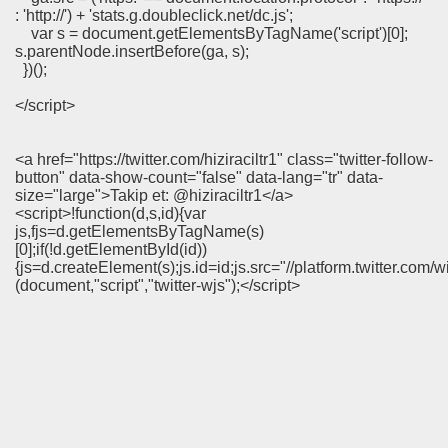
: 'http://') + 'stats.g.doubleclick.net/dc.js';
var s = document.getElementsByTagName('script')[0];
s.parentNode.insertBefore(ga, s);
})();
I
</script>
<a href="https://twitter.com/hiziraciltr1" class="twitter-follow-
button" data-show-count="false" data-lang="tr" data-
size="large">Takip et: @hiziraciltr1</a>
u UYGUN
<script>!function(d,s,id){var
js,fjs=d.getElementsByTagName(s)
 DR .
[0];if(!d.getElementById(id))
{js=d.createElement(s);js.id=id;js.src="//platform.twitter.com/wi
(document,"script","twitter-wjs");</script>
I
İMAR ILERI GÖRÜŞLÜ GÜNEŞ ENERJI GÖNÜLLÜSÜ