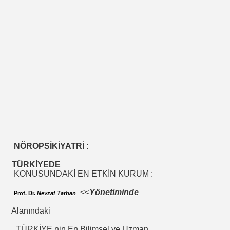
EÇENLER Varmı?-WARREN BUFFET.
NÖROPSİKİYATRİ :
TÜRKİYEDE
KONUSUNDAKİ EN ETKİN KURUM :
ALMAK
<<
Yönetiminde
Prof. Dr.
Nevzat Tarhan
ISMİ REZERV SİSTEMİ-Prof.M.GÜNDOĞAN. Prof.G.ÇETİN
Alanındaki
TÜRKİYE nin En Bilimsel ve Uzman
ları Birliği