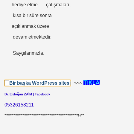
hediye etme çalışmaları ,
kısa bir süre sonra
açıklanmak üzere
devam etmektedir.
Saygılarımızla.
 Akıncı
TIKLA
<<<
Dr
.
Erdoğan ZAİM
| Facebook
05326158211
*****************************************9**
N -TIP BULUŞLARI