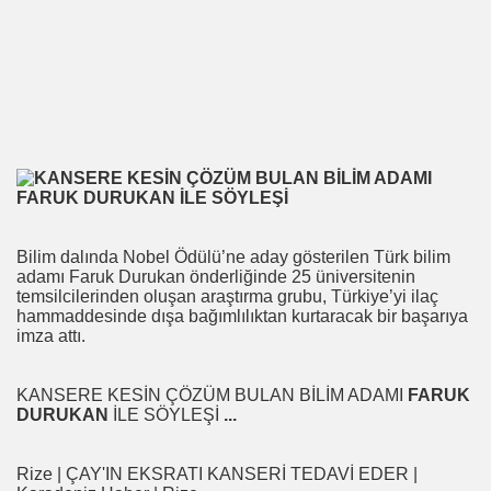
 LÜTFÜ OFLAZ
rı- 21NCİ YY.Cuma da Halife adına Hutbe Okunan Ülkeler 1
 Yöntemi
TAŞ
Bilim dalında Nobel Ödülü’ne aday gösterilen Türk bilim
adamı Faruk Durukan önderliğinde 25 üniversitenin
temsilcilerinden oluşan araştırma grubu, Türkiye’yi ilaç
hammaddesinde dışa bağımlılıktan kurtaracak bir başarıya
imza attı.
OKMU EDİLİYOR YOSA
N MÜSLÜMANLAR 969 HAREKETİ
KANSERE KESİN ÇÖZÜM BULAN BİLİM ADAMI
FARUK
DURUKAN
İLE SÖYLEŞİ
...
ikayet
Rize | ÇAY'IN EKSRATI KANSERİ TEDAVİ EDER |