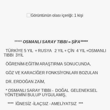
rşı Mücadele Derneği
*****
OSMANLI SARAY TIBBI = ŞİFA*****
rem ERDEMi
TÜRKİYE 5 YIL + RUSYA 2 YIL + ÇİN 4 YIL +OSMANLI
TIBBI 3YIL
ÖĞRENİM-EĞİTİM ARAŞTIRMA SONUCUNDA,
astmı ?
GÖZ VE KARACİĞER FONKSİYONLARI BOZULAN
DR. ERDOĞAN ZAİM,
* OSMANLI SARAY TIBBI - DOĞAL GELENEKSEL
YÖNTEMİNİ BULUP UYGULAMIŞ,
**** İĞNESİZ -İLAÇSIZ - AMELİYATSIZ ***