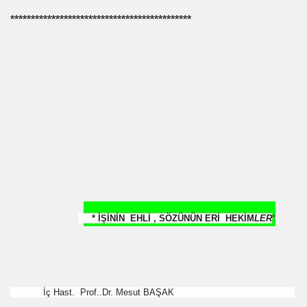
********************************************
 NASIL UYGULANDI-
RNEĞİ
OR
ABANCI BANKALAR.= UYGULANMIŞ ÇARE
E BÜROKRASİSİ
* İŞİNİN EHLİ , SÖZÜNÜN ERİ HEKİM
LER
*
aatında Bulunan sır. Mühendis Hikmet TOPLU
nluğa-ABD.
SAKÇI
İç Hast. Prof..Dr. Mesut BAŞAK