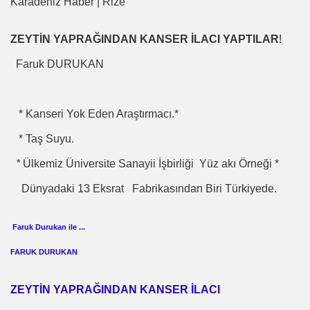
Karadeniz Haber | Rize
İDROJEN YAKIT SUNUMU. HALİÇ KONGRE MRK.
ZEYTİN YAPRAĞINDAN KANSER İLACI YAPTILAR
!
 FATİH SERKAN KORKUT
Faruk DURUKAN
NTROL ALTINDA ERBAKANIN SUÇU NEDEN GÖNDERLDİ
İTURK
* Kanseri Yok Eden Araştırmacı.*
* Taş Suyu.
*
Ülkemiz Üniversite Sanayii İşbirliği Yüz akı Örneği *
İM
Dünyadaki 13 Eksrat Fabrikasından Biri Türkiyede.
Faruk Durukan
ile
...
nası
FARUK DURUKAN
0 YILLIK İMAM NEDEN ATILDI
ci.
ZEYTİN YAPRAĞINDAN KANSER İLACI