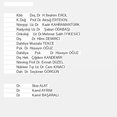
Kbb Doç.Dr H.İbrahim EROL
K.Doğ Prof.Dr. Aktuğ ERTEKİN
 SÜLEYMAN GÖKOĞLU
Nörojoji Uz.Dr. Kadri KAHRAMANTÜRK
Radyoloji Uz.Dr Şaban ODABAŞI
Onkoloji Uz Dr.Mehmet Salih İYİKESİCİ
NI .DR UMUT YILDIZ
Diş Dr. Hilmi DEMİRCİ
Dahiliye Mustafa TEKCE
Psk. Dr. Hüseyin OĞUZ
Dahiliye Psk Dr .Hüseyin OĞUZ
i Hainini Yetiştiren Ülke Yoktur
Diş.Hek. Çiğdem KANDEMİR
Nörolog Prof.Dr. Emrah DÜZEL
Nükleer Tıp Uz.Dr. Cem KINACI
Dah. Dr. Seçkiner GÖRGÜN
Tarihi Eserleri Koruma ve Araştırma Derneği . İSTED
Dr.. İlker ALAT
sını NASIL kazanabilirim
Dr. Kamil AYRIM
Dr. Kamil BAŞARALI
VETİNİ BAĞIŞ YAPTI
İN PURSA