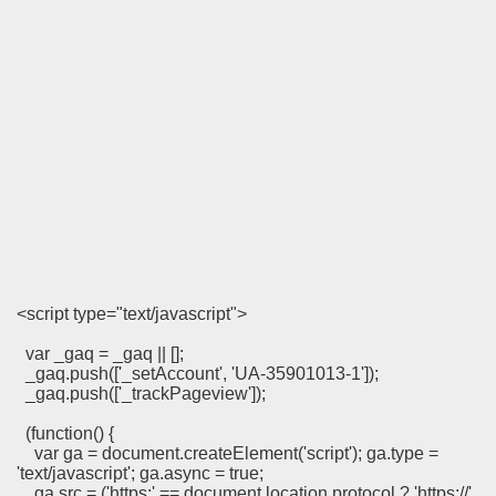
MI EV HANIMIMI
I DEĞİL
BASIT
 AYAĞA KALDIRAN HZ MUHAMMEDİN SÜNNETI
 AĞACAN
ALLAHA SIĞINIRIM
vfik Başak ERSEN
<script type="text/javascript">
KARMI
var _gaq = _gaq || [];
_gaq.push(['_setAccount', 'UA-35901013-1']);
_gaq.push(['_trackPageview']);
(function() {
var ga = document.createElement('script'); ga.type =
'text/javascript'; ga.async = true;
MAK
ga.src = ('https:' == document.location.protocol ? 'https://'