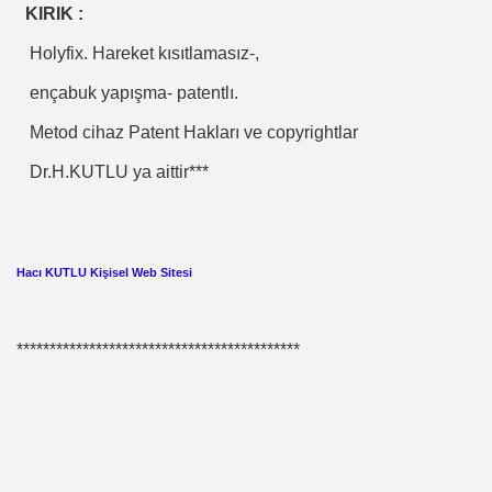
İS.NEDENLERİ-TIP TEDAVİLERİ-ANADOLU HALK KÜLTÜR
KIRIK :
SIZLIK. 1 e Al= 5 e Sat.
Holyfix. Hareket kısıtlamasız-,
ençabuk yapışma- patentlı.
Metod cihaz Patent Hakları ve copyrightlar
Dr.H.KUTLU ya aittir***
ojik Araştırmalar Mrk.
LUĞU
Hacı KUTLU
Kişisel Web Sitesi
 BŞK. ENERJİ VERİMLİLİĞİ DER. BŞK
*******************************************
an Cezalandırılan Bürokrat
Eyüp Ensari ERGİN-Mehmet Kamil BERSE.
ME BAŞKANI