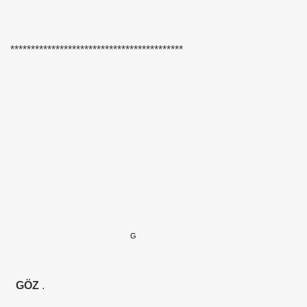
E VAKFI
******************************************
CAĞIM ?
.Sn.Bülent ARINÇ
fre İle
ÜL
G
DOĞAN
GÖZ
.