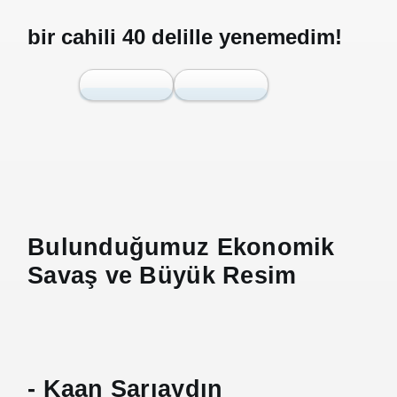
bir cahili 40 delille yenemedim!
se) -Engellenen Mühendis !!!
İ.M.D.E.S. Halal Food
@
KaanSariaydin
Following
More
RNEĞİ AS-DER.
Jİ
Bulunduğumuz Ekonomik 
OLOJİ TARİHİ MÜZESİ
Savaş ve Büyük Resim
- Kaan Sarıaydın 