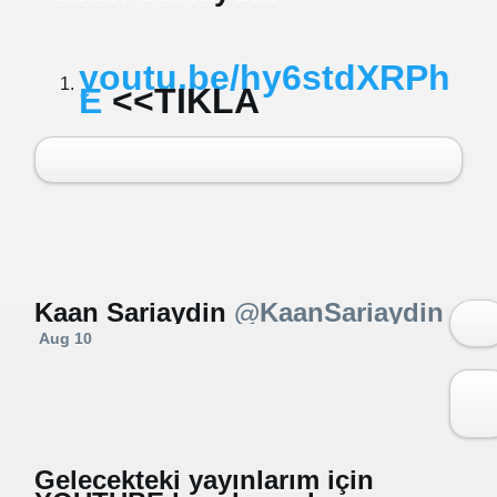
youtu.be/hy6stdXRPh
E
<<TIKLA
Kaan Sariaydin
‏
@KaanSariaydin
Aug 10
More
Gelecekteki yayınlarım için