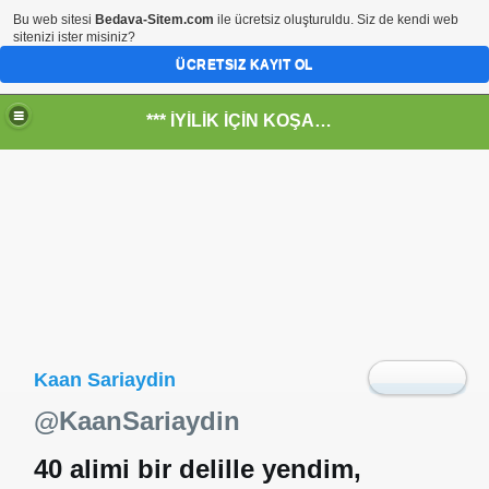
Bu web sitesi
Bedava-Sitem.com
ile ücretsiz oluşturuldu. Siz de kendi web
sitenizi ister misiniz?
ÜCRETSIZ KAYIT OL
*** İYİLİK İÇİN KOŞANLARIN YERİ***
RKİYE ULAŞ-İŞ. ***SERVİS VE ULAŞIM ÇALIŞANLARININ, 
 SERVİSİ
Kaan Sariaydin
Following
@
KaanSariaydin
@KaanSariaydin
40 alimi bir delille yendim,
R - HİDROJEN ENERJİ MRK *NASIL ENGELLENDİ* !!!