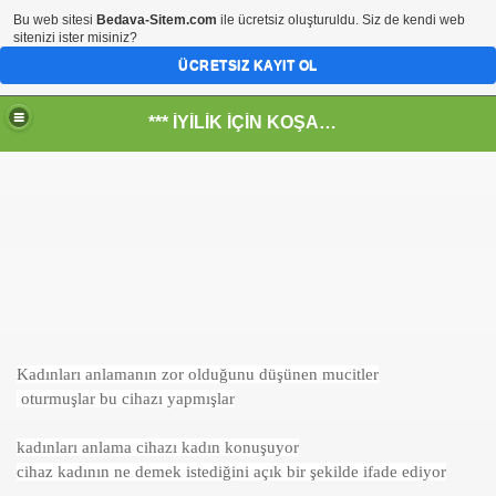
Bu web sitesi
Bedava-Sitem.com
ile ücretsiz oluşturuldu. Siz de kendi web
sitenizi ister misiniz?
ÜCRETSIZ KAYIT OL
*** İYİLİK İÇİN KOŞANLARIN YERİ***
RKİYE ULAŞ-İŞ. ***SERVİS VE ULAŞIM ÇALIŞANLARININ, 
 SERVİSİ
Kadınları anlamanın zor olduğunu düşünen mucitler
oturmuşlar bu cihazı yapmışlar
kadınları anlama cihazı kadın konuşuyor
cihaz kadının ne demek istediğini açık bir şekilde ifade ediyor
R - HİDROJEN ENERJİ MRK *NASIL ENGELLENDİ* !!!