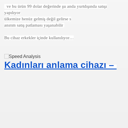
ve bu ürün 99 dolar değerinde şu anda yurtdışında satışı
se) -Engellenen Mühendis !!!
yapılıyor
ülkemize henüz gelmiş değil
gelirse s
İ.M.D.E.S. Halal Food
anırım satış patlaması yaşanabilir
Bu cihaz erkekler içinde kullanılıyor…
RNEĞİ AS-DER.
Jİ
Kadınları anlama cihazı –
OLOJİ TARİHİ MÜZESİ