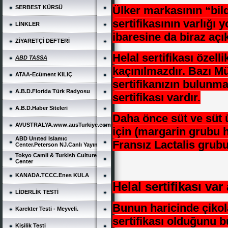
SERBEST KÜRSÜ
Ülker markasının “bildi
sertifikasının varlığı
LİNKLER
ibaresine da biraz açık
ZİYARETÇİ DEFTERİ
Helal sertifikası özell
ABD TASSA
kaçınılmazdır. Bazı M
ATAA-Ecüment KILIÇ
sertifikanızın bulunma
A.B.D.Florida Türk Radyosu
sertifikası vardır.
A.B.D.Haber Siteleri
Daha önce süt ve süt 
AVUSTRALYA.www.ausTurkiye.com
için (
margarin grubu h
ABD Unıted Islamıc
Fransız Lactalis grub
Center.Peterson NJ.Canlı Yayın
Tokyo Camii & Turkish Culture
Center
KANADA.TCCC.Enes KULA
Helal sertifikası var
LİDERLİK TESTİ
Bunun haricinde çikol
Karekter Testi - Meyveli.
sertifikası olduğunu bu
Kişilik Testi