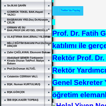
Sn.M.Ali ŞAHİN
Twitter'da Paylaş
GÜMRÜK TEKEL BAK.Hayati
YAZICI
BAŞBAKAN YRD.Doç Dr.Hüseyin
ÇELİK
ORMAN VE SU
BAK.PROF.DR.VEYSEL EROĞLU
Prof. Dr. Fatih G
ULAŞTIRMA BAK.BİNALİ YILDIRIM
katılımı ile ger
MİLLİ EĞİTİM BAKANI Prof.Dr.Ömer
DİNÇER
Zafer ÇAĞLAYAN. Ekonomi Bakanı
Rektör Prof. Dr
Abdüllatif ŞENER-Türkiyenin
Kirada Oturan TekProf. Maliye
Bakanı
Rektör Yardımcıs
Prof.Dr.Osman ALTUĞ.
Celalettin CERRAH VALİ.
Genel Sekreter Y
BŞK. Numan KURTULMUŞ
BŞK.GÖKÇEK
öğretim elemanla
İBB BŞK.KADİR TOPBAŞ