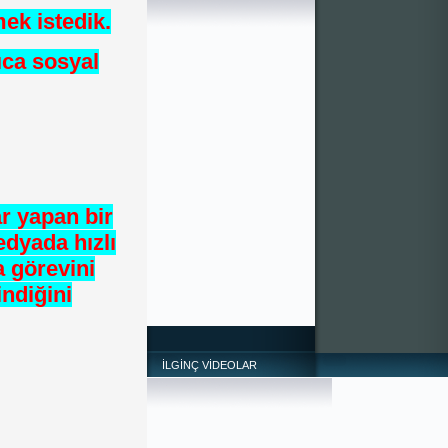
mek istedik.
lıca sosyal
*
r yapan bir
dyada hızlı
a görevini
indiğini
İLGİNÇ VİDEOLAR