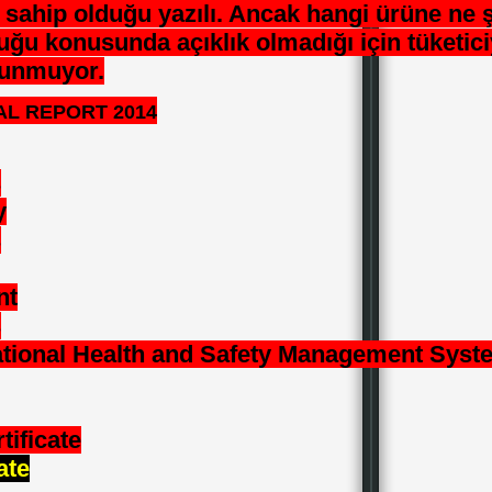
a sahip olduğu yazılı. Ancak hangi ürüne ne 
lduğu konusunda açıklık olmadığı için tüketici
ulunmuyor.
AL REPORT 2014
s
y
s
nt
s
ional Health and Safety Management Sys
ificate
ate