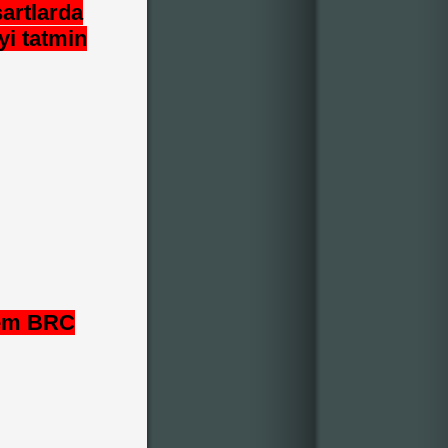
şartlarda
yi tatmin
tem BRC