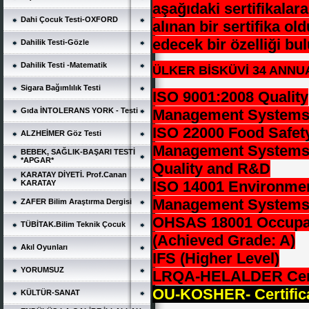
aşağıdaki sertifikalar
Dahi Çocuk Testi-OXFORD
alınan bir sertifika o
edecek bir özelliği b
Dahilik Testi-Gözle
Dahilik Testi -Matematik
ÜLKER BİSKÜVİ 34 ANNU
Sigara Bağımlılık Testi
ISO 9001:2008 Quality
Gıda İNTOLERANS YORK - Testi
Management System
ISO 22000 Food Safet
ALZHEİMER Göz Testi
Management System
BEBEK, SAĞLIK-BAŞARI TESTİ
*APGAR*
Quality and R&D
KARATAY DİYETİ. Prof.Canan
ISO 14001 Environme
KARATAY
Management System
ZAFER Bilim Araştırma Dergisi
OHSAS 18001 Occupat
TÜBİTAK.Bilim Teknik Çocuk
(Achieved Grade: A)
Akıl Oyunları
IFS (Higher Level)
YORUMSUZ
LRQA-HELALDER Cert
OU-KOSHER- Certific
KÜLTÜR-SANAT