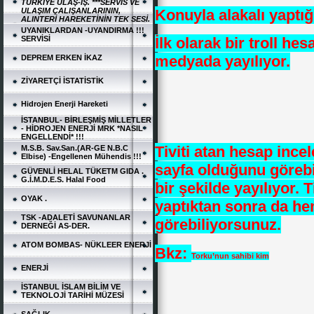
TÜRKİYE ULAŞ-İŞ. ***SERVİS VE
Konuyla alakalı yaptığ
ULAŞIM ÇALIŞANLARININ,
ALINTERİ HAREKETİNİN TEK SESİ.
UYANIKLARDAN -UYANDIRMA !!!
SERVİSİ
İlk olarak bir troll he
medyada yayılıyor.
DEPREM ERKEN İKAZ
ZİYARETÇİ İSTATİSTİK
Hidrojen Enerji Hareketi
İSTANBUL- BİRLEŞMİŞ MİLLETLER
- HİDROJEN ENERJİ MRK *NASIL
ENGELLENDİ* !!!
Tiviti atan hesap inc
M.S.B. Sav.San.(AR-GE N.B.C
Elbise) -Engellenen Mühendis !!!
sayfa olduğunu görebi
GÜVENLİ HELAL TÜKETM GIDA .
G.İ.M.D.E.S. Halal Food
bir şekilde yayılıyor.
OYAK .
yaptıktan sonra da heme
TSK -ADALETİ SAVUNANLAR
görebiliyorsunuz.
DERNEĞİ AS-DER.
ATOM BOMBAS- NÜKLEER ENERJİ
Bkz:
Torku’nun sahibi kim
ENERJİ
İSTANBUL İSLAM BİLİM VE
TEKNOLOJİ TARİHİ MÜZESİ