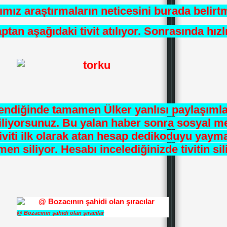
ımız araştırmaların neticesini burada belirt
saptan aşağıdaki tivit atılıyor. Sonrasında hız
elendiğinde tamamen Ülker yanlısı paylaşımla
liyorsunuz. Bu yalan haber sonra sosyal me
 Tiviti ilk olarak atan hesap dedikoduyu yaym
n siliyor. Hesabı incelediğinizde tivitin sil
@ Bozacının şahidi olan şıracılar