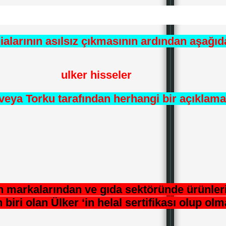
dialarının asılsız çıkmasının ardından aşağıda
 veya Torku tarafından herhangi bir açıklam
n markalarından ve gıda sektöründe ürünler
 biri olan Ülker ‘in helal sertifikası olup ol