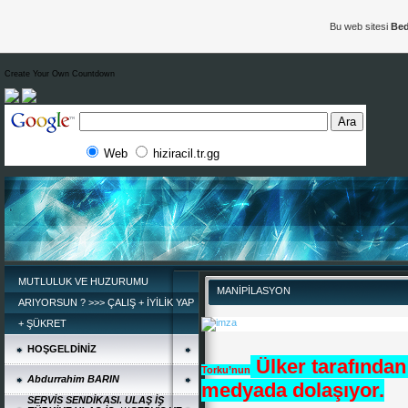
Bu web sitesi
Bed
Create Your Own Countdown
Web
hiziracil.tr.gg
MUTLULUK VE HUZURUMU
MANİPİLASYON
ARIYORSUN ? >>> ÇALIŞ + İYİLİK YAP
+ ŞÜKRET
HOŞGELDİNİZ
Ülker tarafından 
Torku’nun
Abdurrahim BARIN
medyada dolaşıyor.
SERVİS SENDİKASI. ULAŞ İŞ