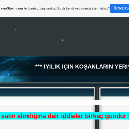
ÜCRETSI
ava-Sitem.com
ile ücretsiz oluşturuldu. Siz de kendi web sitenizi ister misiniz?
*
*** İYİLİK İÇİN KOŞANLARIN YERİ*
*
*
satın alındığına dair iddialar birkaç gündür