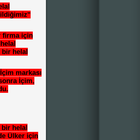
elal
ildiğimiz”
 firma için
helal
bir helal
 İçim markası
 sonra İçim,
du.
bir helal
de Ülker için