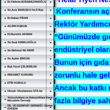
Dr.Yıldırım.M.RAMAZANOĞLU
Konferansın aç
Sn.Aziz BABUŞCU İst.İl Bşk.
Dr.Hakan FİDAN
Rektör Yardımcıs
Ali ERCOŞKUN
“Günümüzde gıda
Dr.Nurettin AKMAN
Sn.Suat KINIKLIOĞLU
endüstriyel olar
Sn.Mehmet Nil HIDIR
Sn.Aydın ERGÜN
Bunun için gıda
Bşk.Yücel ÇELİKBİLEK
zorunlu hale gel
REKABET KURUMU
ETİK KURULU
Ancak bu katkı m
Ulusal- Uluslararası STK.lar
Yolsuzluklara ve Haksızlıklara Karşı
fazla bilgiye sah
Mücadele Derneği
DİL VE EDEBİYAT DERNEĞİ -Ekrem
ERDEMi