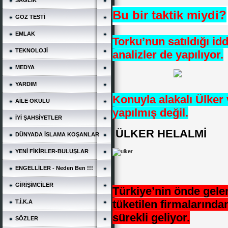
SAĞLIK
Bu bir taktik miydi?
GÖZ TESTİ
EMLAK
Torku’nun satıldığı id
TEKNOLOJİ
analizler de yapılıyor.
MEDYA
YARDIM
Konuyla alakalı Ülker
AİLE OKULU
yapılmış değil.
İYİ ŞAHSİYETLER
ÜLKER HELALMİ
DÜNYADA İSLAMA KOŞANLAR
YENİ FİKİRLER-BULUŞLAR
ENGELLİLER - Neden Ben !!!
GİRİŞİMCİLER
Türkiye’nin önde gele
tüketilen firmalarından
T.İ.K.A
sürekli geliyor.
SÖZLER