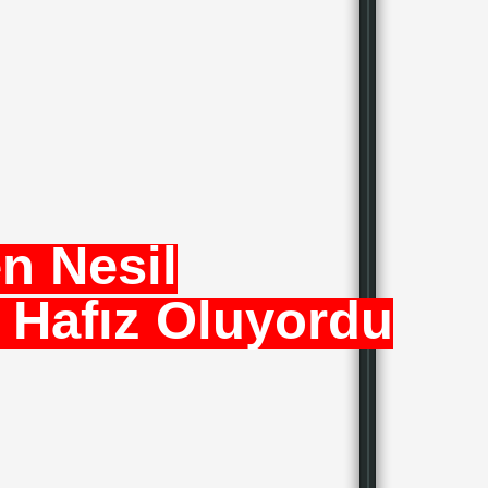
en Nesil
 Hafız Oluyordu