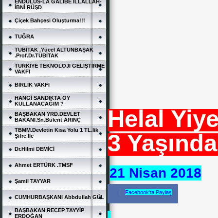
ENDÜLÜS-LA GALİBE İLLALLAH-
İBNİ RÜŞD
Çiçek Bahçesi Oluşturma!!!
TUĞRA
TÜBİTAK .Yücel ALTUNBAŞAK
.Prof.Dr.TÜBİTAK
TÜRKİYE TEKNOLOJİ GELİŞTİRME
VAKFI
BİRLİK VAKFI
HANGİ SANDIKTA OY
KULLANACAĞIM ?
Helal Yiy
BAŞBAKAN YRD.DEVLET
BAKANI.Sn.Bülent ARINÇ
TBMM.Devletin Kısa Yolu 1 TL.lik
3 Yaşında
Şifre İle
Dr.Hilmi DEMİCİ
Ahmet ERTÜRK .TMSF
21 Nisan 2018
Şamil TAYYAR
Facebook'ta Paylaş
CUMHURBAŞKANI Abbdullah GÜL
BAŞBAKAN RECEP TAYYİP
ERDOĞAN