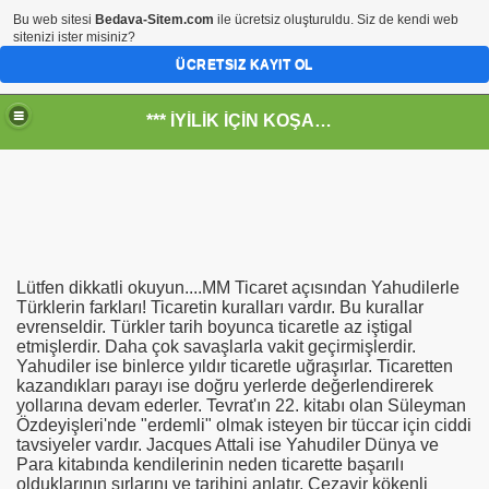
Bu web sitesi
Bedava-Sitem.com
ile ücretsiz oluşturuldu. Siz de kendi web
sitenizi ister misiniz?
ÜCRETSIZ KAYIT OL
*** İYİLİK İÇİN KOŞANLARIN YERİ***
RKİYE ULAŞ-İŞ. ***SERVİS VE ULAŞIM ÇALIŞANLARININ, 
Lütfen dikkatli okuyun....MM Ticaret açısından Yahudilerle
 SERVİSİ
Türklerin farkları! Ticaretin kuralları vardır. Bu kurallar
evrenseldir. Türkler tarih boyunca ticaretle az iştigal
etmişlerdir. Daha çok savaşlarla vakit geçirmişlerdir.
Yahudiler ise binlerce yıldır ticaretle uğraşırlar. Ticaretten
kazandıkları parayı ise doğru yerlerde değerlendirerek
yollarına devam ederler. Tevrat'ın 22. kitabı olan Süleyman
Özdeyişleri'nde "erdemli" olmak isteyen bir tüccar için ciddi
tavsiyeler vardır. Jacques Attali ise Yahudiler Dünya ve
Para kitabında kendilerinin neden ticarette başarılı
olduklarının sırlarını ve tarihini anlatır. Cezayir kökenli
R - HİDROJEN ENERJİ MRK *NASIL ENGELLENDİ* !!!