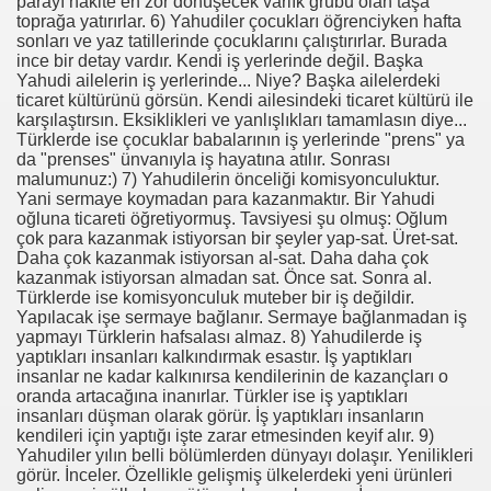
parayı nakite en zor dönüşecek varlık grubu olan taşa
toprağa yatırırlar. 6) Yahudiler çocukları öğrenciyken hafta
sonları ve yaz tatillerinde çocuklarını çalıştırırlar. Burada
ince bir detay vardır. Kendi iş yerlerinde değil. Başka
Yahudi ailelerin iş yerlerinde... Niye? Başka ailelerdeki
ticaret kültürünü görsün. Kendi ailesindeki ticaret kültürü ile
karşılaştırsın. Eksiklikleri ve yanlışlıkları tamamlasın diye...
Türklerde ise çocuklar babalarının iş yerlerinde "prens" ya
da "prenses" ünvanıyla iş hayatına atılır. Sonrası
malumunuz:) 7) Yahudilerin önceliği komisyonculuktur.
Yani sermaye koymadan para kazanmaktır. Bir Yahudi
oğluna ticareti öğretiyormuş. Tavsiyesi şu olmuş: Oğlum
çok para kazanmak istiyorsan bir şeyler yap-sat. Üret-sat.
Daha çok kazanmak istiyorsan al-sat. Daha daha çok
kazanmak istiyorsan almadan sat. Önce sat. Sonra al.
Türklerde ise komisyonculuk muteber bir iş değildir.
Yapılacak işe sermaye bağlanır. Sermaye bağlanmadan iş
yapmayı Türklerin hafsalası almaz. 8) Yahudilerde iş
yaptıkları insanları kalkındırmak esastır. İş yaptıkları
insanlar ne kadar kalkınırsa kendilerinin de kazançları o
oranda artacağına inanırlar. Türkler ise iş yaptıkları
insanları düşman olarak görür. İş yaptıkları insanların
kendileri için yaptığı işte zarar etmesinden keyif alır. 9)
Yahudiler yılın belli bölümlerden dünyayı dolaşır. Yenilikleri
görür. İnceler. Özellikle gelişmiş ülkelerdeki yeni ürünleri
*APGAR*