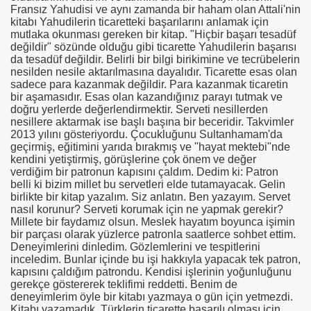
Fransız Yahudisi ve aynı zamanda bir haham olan Attali'nin
kitabı Yahudilerin ticaretteki başarılarını anlamak için
se) -Engellenen Mühendis !!!
mutlaka okunması gereken bir kitap. "Hiçbir başarı tesadüf
değildir" sözünde olduğu gibi ticarette Yahudilerin başarısı
İ.M.D.E.S. Halal Food
da tesadüf değildir. Belirli bir bilgi birikimine ve tecrübelerin
nesilden nesile aktarılmasına dayalıdır. Ticarette esas olan
sadece para kazanmak değildir. Para kazanmak ticaretin
bir aşamasıdır. Esas olan kazandığınız parayı tutmak ve
doğru yerlerde değerlendirmektir. Serveti nesillerden
RNEĞİ AS-DER.
nesillere aktarmak ise başlı başına bir beceridir. Takvimler
2013 yılını gösteriyordu. Çocukluğunu Sultanhamam'da
geçirmiş, eğitimini yarıda bırakmış ve "hayat mektebi"nde
Jİ
kendini yetiştirmiş, görüşlerine çok önem ve değer
verdiğim bir patronun kapısını çaldım. Dedim ki: Patron
belli ki bizim millet bu servetleri elde tutamayacak. Gelin
birlikte bir kitap yazalım. Siz anlatın. Ben yazayım. Servet
OLOJİ TARİHİ MÜZESİ
nasıl korunur? Serveti korumak için ne yapmak gerekir?
Millete bir faydamız olsun. Meslek hayatım boyunca işimin
bir parçası olarak yüzlerce patronla saatlerce sohbet ettim.
Deneyimlerini dinledim. Gözlemlerini ve tespitlerini
inceledim. Bunlar içinde bu işi hakkıyla yapacak tek patron,
kapısını çaldığım patrondu. Kendisi işlerinin yoğunluğunu
gerekçe göstererek teklifimi reddetti. Benim de
deneyimlerim öyle bir kitabı yazmaya o gün için yetmezdi.
Kitabı yazamadık. Türklerin ticarette başarılı olması için