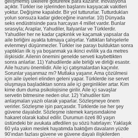
gelişmemiş ülkelere götürerek para kazanır. İnovasyona
açıktır. Türkler ise işlerinden başlarını kaşıyacak vakitleri
ARATAY
yoktur. Değişime kapalıdır. Bir yol tuttururlar. Tutturdukları
yolun sonsuza kadar gideceğine inanırlar. 10) Dünyada
seks endüstrisinde para harcayan 4 millet vardır. Bunlar
sırasıyla; Araplar, Yahudiler, İtalyanlar ve Türklerdir.
Yahudiler her ne kadar çapkınlık ve kaçamak yapsalar da
aile birliğini ayakta tutmaya çalışırlar. Yattıkları fahişelerle
evlenmeyi düşünmezler. Türkler ise parayı bulduktan sonra
yaptıkları ilk iş ya boşanmak ya ikinci evlilik ya da metres
ilişkisidir. Ailenin önemini genelde serveti kaybettikten
sonra anlarlar. 11) Yahudilerde aile birliği ve dirliği esastır.
Aile huzuru önemlidir. Aile içi çatışmalardan kaçınılır.
Sorunlar yaşanmaz mı? Mutlaka yaşanır. Ama çözülmesi
için aile üyeleri elinden geleni yapar. Türklerde ise servet
oluşmaya başladıktan sonra aile içi gerginlikler artar. Kim
 İBNİ RÜŞD
kime dum duma psikolojisine girilir. Aile içi savaşlar
servetin bitmesine neden olur. 12) Yahudiler tüm
anlaşmaları yazılı olarak yaparlar. Sözleşmeye önem
verirler. Sözleşme işin parçasıdır. Türklerde ise her şey
güvene dayalıdır. Sözleşme istemek karşısındakine
hakaret olarak kabul edilir. Durumun özeti 80 yaşın
üstündeki bir avukata atfedilen şu sözü hatırlayın: Yaklaşık
rof.Dr.TÜBİTAK
60 yıla yakın meslek hayatımda baktığım davaların yüzde
90'ından fazlası güvene ve güvene dayalı ilişkilerden