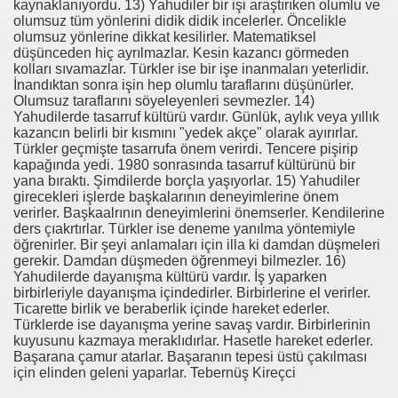
kaynaklanıyordu. 13) Yahudiler bir işi araştırıken olumlu ve
E VAKFI
olumsuz tüm yönlerini didik didik incelerler. Öncelikle
olumsuz yönlerine dikkat kesilirler. Matematiksel
düşünceden hiç ayrılmazlar. Kesin kazancı görmeden
kolları sıvamazlar. Türkler ise bir işe inanmaları yeterlidir.
CAĞIM ?
İnandıktan sonra işin hep olumlu taraflarını düşünürler.
Olumsuz taraflarını söyeleyenleri sevmezler. 14)
Yahudilerde tasarruf kültürü vardır. Günlük, aylık veya yıllık
.Sn.Bülent ARINÇ
kazancın belirli bir kısmını "yedek akçe" olarak ayırırlar.
Türkler geçmişte tasarrufa önem verirdi. Tencere pişirip
fre İle
kapağında yedi. 1980 sonrasında tasarruf kültürünü bir
yana bıraktı. Şimdilerde borçla yaşıyorlar. 15) Yahudiler
girecekleri işlerde başkalarının deneyimlerine önem
verirler. Başkaalrının deneyimlerini önemserler. Kendilerine
ders çıakrtırlar. Türkler ise deneme yanılma yöntemiyle
öğrenirler. Bir şeyi anlamaları için illa ki damdan düşmeleri
gerekir. Damdan düşmeden öğrenmeyi bilmezler. 16)
Yahudilerde dayanışma kültürü vardır. İş yaparken
birbirleriyle dayanışma içindedirler. Birbirlerine el verirler.
ÜL
Ticarette birlik ve beraberlik içinde hareket ederler.
Türklerde ise dayanışma yerine savaş vardır. Birbirlerinin
kuyusunu kazmaya meraklıdırlar. Hasetle hareket ederler.
DOĞAN
Başarana çamur atarlar. Başaranın tepesi üstü çakılması
için elinden geleni yaparlar. Tebernüş Kireçci