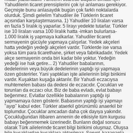
Yahudilerin ticaret prensiplerini çok iyi anlaması gerekiyor.
Geçmişte bunu anlasaydık bugün çok farklı noktalarda
olurduk. Şimdi gelelim Yahudiler ile Türklerin ticaret
açısından karşılaştırmasına. 1) Yahudiler 10 liraları varsa
en fazla 5 liralık iş yaparlar. 5 lirayı yedekte tutarlar. Türkler
ise 10 liraları varsa 100 liralık hatta -imkan bulurlarsa-
1.000 liralık iş yapmaya kalkarlar. Yahudiler ticareti
sermayenin gücüyle yapmaya çalışırlar. Yedek akçeleri
hatta yedeğin yedeği akçeleri vardır. Türklerde ise varsa
yoksa tüm para ticarethane, şirket veya fabrikadadır. Yedek
akçe sermayenin onda biri kadar bile yoktur. Yedeğin
yedeği ise hak getire... 2) Yahudiler babalarının,
dedelerinin veya büyük dedelerinin yaptığı işi yapmaya
özen gösterirler. Yani yaptıkları işte ailelerinin bilgi birikimi
vardır. Kuşaktan kuşağa aktarılır. Bir Yahudi eczacıysa
muhtemelen babası da dedesi de eczacıdır. Çocukları ve
torunları da eczacı olur. Biz de baba evladı, evlat babayı
beğenmez. Evlatlar özellikle babalarının yaptığı işi
yapmamaya özen gösterir. Babasının yaptığı işi yapmayı
"ayıp" kabul eder. Türkler ataerkil görünümlü anaerkil bir
toplumdur. Çocuklar amcadan daha çok dayıya yakındır.
Çocukluğundan itibaren annenin de etkisiyle tüm kurgusu
babayı beğenmemek üzerinedir. Bunların doğal sonucu
olarak Türk ailelerinde ticaret bilgi birikimi oluşmaz. Oluşsa
bile kuşaklardan kuşaklara aktarılmaz. Servet, kazananla