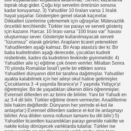
toprak olup gider. Çoğu kişi servetini ömrünün sonuna
kadar koruyamaz. 3) Yahudiler 10 liraları varsa 1 liralık
hayat yaşarlar. Gösterişten genel olarak kaçınırlar.
Dikkatleri üzerlerine çekmemek için uğraşırlar. Mütevazilik
öncelikli tercihleridir. Türkler ise parayı ve serveti gösteriş
için kazanır. Harcar. 10 lirası varsa "100 lirası var" havası
oluşturmayı sever. Gösterişte kullanılmayacak serveti
"lüzumsuz" olarak görürler. Arapların ticaret yetenekleri
Yahudilerden aşağı kalmaz. Bir Arap atasözü der ki: Bir
baba kudretinden aşağı derecede, çocukları kudreti
nisbetinde, kadını da kudretinin fevkinde giyinmelidir. 4)
Yahudiler aile içi eğitime çok önem verirler. Milattan Sonra
70 yılında Romalılar İsrail'i yerle bir ettikten sonra
Yahudileri dünyanın dört bir tarafına dağıtmışlar. Yahudiler
ayakta kalabilmek için her aileyi okul haline getirmişler.
Çocuklarına 3 -4 yaşında İbranice'yi 7 yaşında Yidişçe'yi
öğretmişler. Bir de yaşadıkları ülkenin dilini öğrenmişler.
Evrensel dillerden en az birini de bilirler. Yani bir Yahudi en
om
az 3-4 dil bilir. Türkler eğitime önem vermezler. Anadillerine
bile hakim değillerdir. Dünyanın her yerinde el-kol ile
on NJ.Canlı Yayın
anlaşırlar:) Evrensel dillerden sadece el-kol ile anlaşmayı
bilirler. Ana dilden sonra nüfusun tamamı bu dili bilir:) 5)
Yahudiler ticaretten kazandıkları parayı genelde nakitte ve
nter
nakite kolay dönüşecek varlıklarda tutarlar. Türkler ise