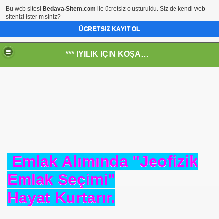
Bu web sitesi
Bedava-Sitem.com
ile ücretsiz oluşturuldu. Siz de kendi web
sitenizi ister misiniz?
ÜCRETSIZ KAYIT OL
*** İYİLİK İÇİN KOŞANLARIN YERİ***
RKİYE ULAŞ-İŞ. ***SERVİS VE ULAŞIM ÇALIŞANLARININ, 
 SERVİSİ
Emlak Alımında "Jeofizik
Emlak Seçimi"
Hayat Kurtarır.
R - HİDROJEN ENERJİ MRK *NASIL ENGELLENDİ* !!!