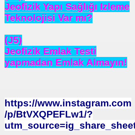
Jeofizik Yapı Sağlığı Izleme
Teknolojisi Var mı?
(J5)
Jeofizik Emlak Testi
yapmadan Emlak Almayın!
om
https://www.instagram.com
/p/BtVXQPEFLw1/?
on NJ.Canlı Yayın
utm_source=ig_share_shee
nter