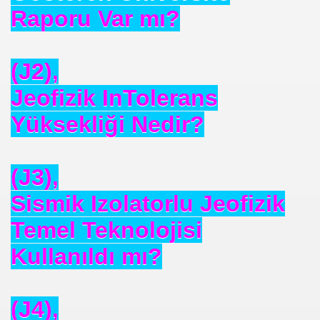
Raporu Var mı?
(J2),
Jeofizik InTolerans
Yüksekliği Nedir?
(J3),
Sismik Izolatorlu Jeofizik
Temel Teknolojisi
Kullanıldı mı?
(J4),