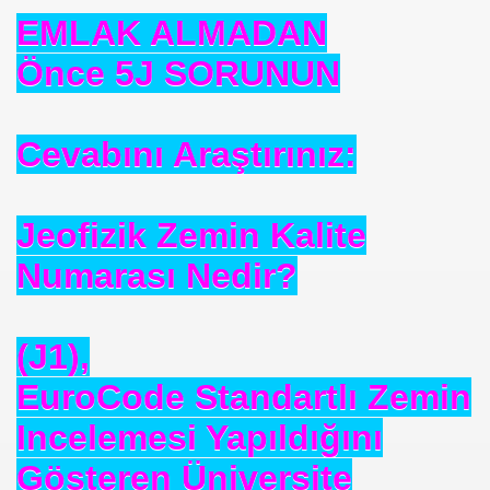
EMLAK ALMADAN
se) -Engellenen Mühendis !!!
Önce 5J SORUNUN
İ.M.D.E.S. Halal Food
Cevabını Araştırınız:
RNEĞİ AS-DER.
Jeofizik Zemin Kalite
Jİ
Numarası Nedir?
OLOJİ TARİHİ MÜZESİ
(J1),
EuroCode Standartlı Zemin
Incelemesi Yapıldığını
Gösteren Üniversite