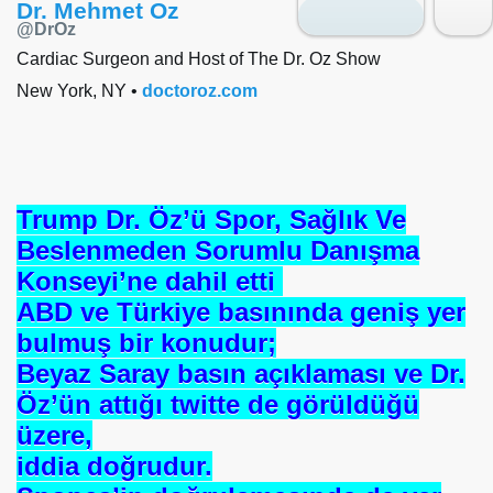
Dr. Mehmet Oz
Verified account
@DrOz
se) -Engellenen Mühendis !!!
Cardiac Surgeon and Host of The Dr. Oz Show
New York, NY •
doctoroz.com
İ.M.D.E.S. Halal Food
RNEĞİ AS-DER.
Trump Dr. Öz’ü Spor, Sağlık Ve
Jİ
Beslenmeden Sorumlu Danışma
Konseyi’ne dahil etti
ABD ve Türkiye basınında geniş yer
OLOJİ TARİHİ MÜZESİ
bulmuş bir konudur;
Beyaz Saray basın açıklaması ve Dr.
Öz’ün attığı twitte de görüldüğü
üzere,
iddia doğrudur.