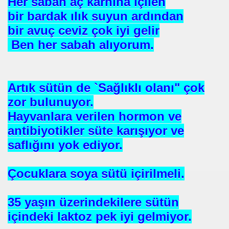
Her sabah aç karnına içilen
uslararası Enerji Düzenleyicileri Konfederasyonu Başka
bir bardak ılık suyun ardından
bir avuç ceviz çok iyi gelir
Ben her sabah alıyorum.
Artık sütün de `Sağlıklı olanı" çok
zor bulunuyor.
Hayvanlara verilen hormon ve
eyin
antibiyotikler süte karışıyor ve
.YUNUS ERDOĞAN
saflığını yok ediyor.
Çocuklara soya sütü içirilmeli.
35 yaşın üzerindekilere sütün
 NASIL UYGULANDI-
içindeki laktoz pek iyi gelmiyor.
RNEĞİ