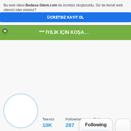
Bu web sitesi
Bedava-Sitem.com
ile ücretsiz oluşturuldu. Siz de kendi web
sitenizi ister misiniz?
ÜCRETSIZ KAYIT OL
*** İYİLİK İÇİN KOŞANLARIN YERİ***
RKİYE ULAŞ-İŞ. ***SERVİS VE ULAŞIM ÇALIŞANLARININ, 
 SERVİSİ
Tweets
Following
Followers
Following
@
DrOz
Following
10K
287
4.16M
Use
R - HİDROJEN ENERJİ MRK *NASIL ENGELLENDİ* !!!