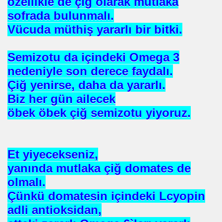
özellikle de çiğ olarak mutlaka
sofrada bulunmalı.
Vücuda müthiş yararlı bir bitki.
 Yöntemi
Semizotu da içindeki Omega 3
nedeniyle son derece faydalı.
TAŞ
Çiğ yenirse, daha da yararlı.
Biz her gün ailecek
öbek öbek çiğ semizotu yiyoruz.
OKMU EDİLİYOR YOSA
N MÜSLÜMANLAR 969 HAREKETİ
Et yiyecekseniz,
ikayet
yanında mutlaka çiğ domates de
olmalı.
Çünkü domatesin içindeki Lcyopin
İDROJEN YAKIT SUNUMU. HALİÇ KONGRE MRK.
adli antioksidan,
 FATİH SERKAN KORKUT