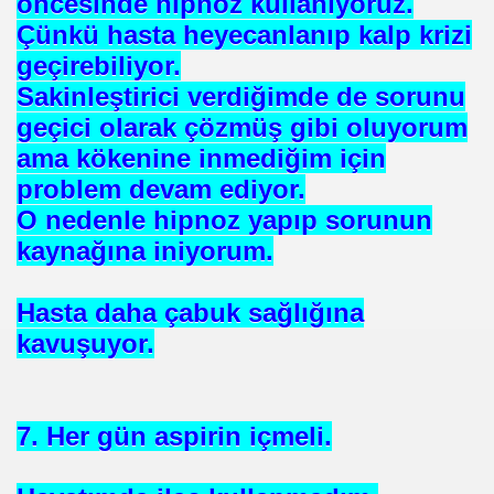
öncesinde hipnoz kullanıyoruz.
Çünkü hasta heyecanlanıp kalp krizi
 TIBBI =Türk+Rus+Çin Tıbbı
geçirebiliyor.
ruk DURUKAN
Sakinleştirici verdiğimde de sorunu
geçici olarak çözmüş gibi oluyorum
ama kökenine inmediğim için
problem devam ediyor.
O nedenle hipnoz yapıp sorunun
ARIŞIN .
kaynağına iniyorum.
iyede.*Prof. Dr. Nevzat TARHAN- NP GURUP KURUMLARI
Hasta daha çabuk sağlığına
kavuşuyor.
İLK. sarı nokta tedavisi.DR.Güngör SOBACI
İS.NEDENLERİ-TIP TEDAVİLERİ-ANADOLU HALK KÜLTÜR
7. Her gün aspirin içmeli.
SIZLIK. 1 e Al= 5 e Sat.