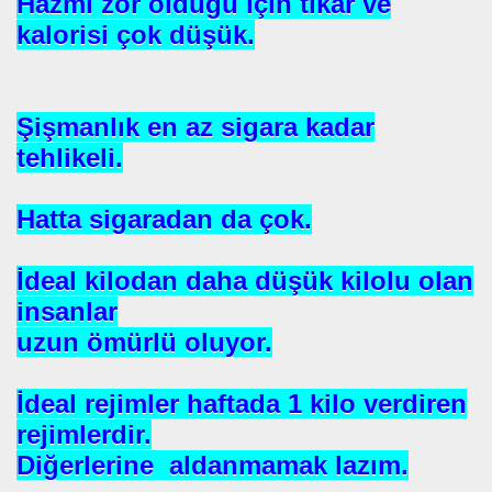
Hazmı zor olduğu için tıkar ve
NASIL ÖLÜYOR
kalorisi çok düşük.
ERVET BELİRLİ ELLERDE TOPLANMAMALI
Şişmanlık en az sigara kadar
tehlikeli.
ADAN MÜSLÜMANLAR
Hatta sigaradan da çok.
EDENİYET. MEDİT. Medeniyetler İttifakı Enstitüsü
İdeal kilodan daha düşük kilolu olan
ILANLAR
insanlar
uzun ömürlü oluyor.
TERMİSİN.İHH .İNSANİ YARDIM VAKFI
İdeal rejimler haftada 1 kilo verdiren
rejimlerdir.
 12 MİLYON 76 MİLYONA BAKARMI
Diğerlerine aldanmamak lazım.
İRİ