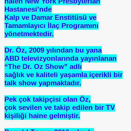
halen New York Presbyterian
Hastanesi’nde
ARATAY
Kalp ve Damar Enstitüsü ve
Tamamlayıcı İlaç Programını
yönetmektedir.
Dr. Öz, 2009 yılından bu yana
ABD televizyonlarında yayınlanan
“The Dr. Oz Show” adlı
sağlık ve kaliteli yaşamla içerikli bir
talk show yapmaktadır.
 İBNİ RÜŞD
Pek çok takipçisi olan Öz,
çok sevilen ve takip edilen bir TV
kişiliği haine gelmiştir.
rof.Dr.TÜBİTAK