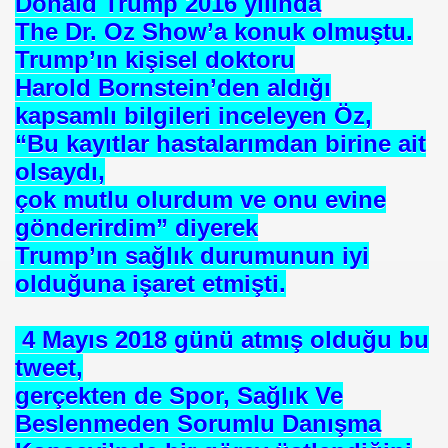
Donald Trump 2016 yılında
E VAKFI
The Dr. Oz Show’a konuk olmuştu.
Trump’ın kişisel doktoru
Harold Bornstein’den aldığı
CAĞIM ?
kapsamlı bilgileri inceleyen Öz,
.Sn.Bülent ARINÇ
“Bu kayıtlar hastalarımdan birine ait
olsaydı,
fre İle
çok mutlu olurdum ve onu evine
gönderirdim” diyerek
Trump’ın sağlık durumunun iyi
olduğuna işaret etmişti.
4 Mayıs 2018 günü atmış olduğu bu
ÜL
tweet,
DOĞAN
gerçekten de Spor, Sağlık Ve
Beslenmeden Sorumlu Danışma