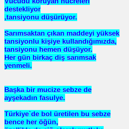
Vücudu koruyan hücreleri
destekliyor
mlak krizi bekliyor!
,tansiyonu düşürüyor.
ouen FRANSA
Sarımsaktan çıkan maddeyi yüksek
ci
tansiyonlu kişiye kullandığımızda,
tansiyonu hemen düşüyor.
TS-SEN
Her gün birkaç diş sarımsak
yenmeli.
NDING
Başka bir mucize sebze de
ayşekadın fasulye.
Vermek .Dr.Hamdi KALYONCU
 LÜTFÜ OFLAZ
Türkiye`de bol üretilen bu sebze
bence her öğün,
rı- 21NCİ YY.Cuma da Halife adına Hutbe Okunan Ülkeler 1