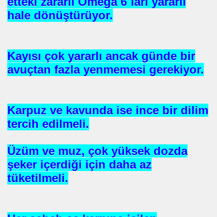
etteki zararlı Omega 6`ları yararlı
hale dönüştürüyor.
NTROL ALTINDA ERBAKANIN SUÇU NEDEN GÖNDERLDİ
İTURK
Kayısı çok yararlı ancak günde bir
avuçtan fazla yenmemesi gerekiyor.
İM
Karpuz ve kavunda ise ince bir dilim
nası
tercih edilmeli.
0 YILLIK İMAM NEDEN ATILDI
Üzüm ve muz, çok yüksek dozda
ci.
şeker içerdiği için daha az
tüketilmeli.
UTLU OL