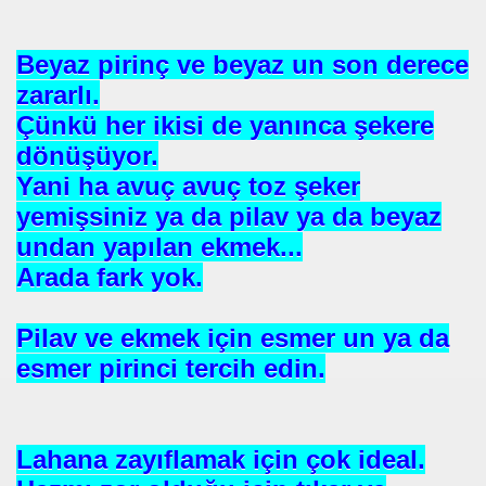
 SÜLEYMAN GÖKOĞLU
NI .DR UMUT YILDIZ
Beyaz pirinç ve beyaz un son derece
zararlı.
Çünkü her ikisi de yanınca şekere
i Hainini Yetiştiren Ülke Yoktur
dönüşüyor.
Yani ha avuç avuç toz şeker
yemişsiniz ya da pilav ya da beyaz
Tarihi Eserleri Koruma ve Araştırma Derneği . İSTED
undan yapılan ekmek...
Arada fark yok.
sını NASIL kazanabilirim
VETİNİ BAĞIŞ YAPTI
Pilav ve ekmek için esmer un ya da
esmer pirinci tercih edin.
İN PURSA
TTI
Lahana zayıflamak için çok ideal.
SUÇ OLURMU .PROF.DR.ONUR HAMZAOĞLU