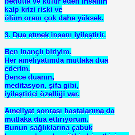
beddua ve küfür eden insanın
kalp krizi riski ve
ölüm oranı çok daha yüksek.
3. Dua etmek insanı iyileştirir.
rşı Mücadele Derneği
Ben inançlı biriyim.
rem ERDEMi
Her ameliyatımda mutlaka dua
ederim.
Bence duanın,
astmı ?
meditasyon, şifa gibi,
iyileştirici özelliği var.
Ameliyat sonrası hastalarıma da
mutlaka dua ettiriyorum.
Bunun sağlıklarına çabuk