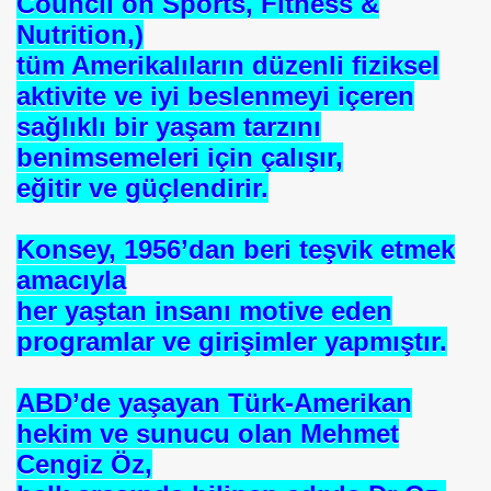
Council on Sports, Fitness &
Nutrition,)
tüm Amerikalıların düzenli fiziksel
aktivite ve iyi beslenmeyi içeren
sağlıklı bir yaşam tarzını
benimsemeleri için çalışır,
eğitir ve güçlendirir.
Konsey, 1956’dan beri teşvik etmek
amacıyla
her yaştan insanı motive eden
programlar ve girişimler yapmıştır.
om
ABD’de yaşayan Türk-Amerikan
on NJ.Canlı Yayın
hekim ve sunucu olan Mehmet
nter
Cengiz Öz,