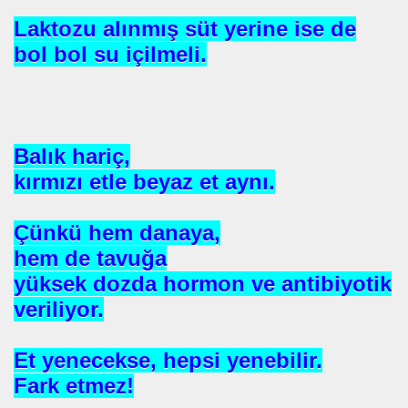
Laktozu alınmış süt yerine ise de
bol bol su içilmeli.
OR
ABANCI BANKALAR.= UYGULANMIŞ ÇARE
Balık hariç,
kırmızı etle beyaz et aynı.
E BÜROKRASİSİ
aatında Bulunan sır. Mühendis Hikmet TOPLU
Çünkü hem danaya,
hem de tavuğa
nluğa-ABD.
yüksek dozda hormon ve antibiyotik
SAKÇI
veriliyor.
Et yenecekse, hepsi yenebilir.
Fark etmez!