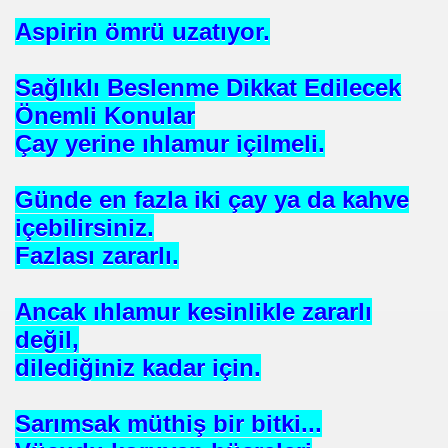
Aspirin ömrü uzatıyor.
Sağlıklı Beslenme Dikkat Edilecek
EÇENLER Varmı?-WARREN BUFFET.
Önemli Konular
Çay yerine ıhlamur içilmeli.
Günde en fazla iki çay ya da kahve
içebilirsiniz.
Fazlası zararlı.
ALMAK
Ancak ıhlamur kesinlikle zararlı
ISMİ REZERV SİSTEMİ-Prof.M.GÜNDOĞAN. Prof.G.ÇETİN
değil,
dilediğiniz kadar için.
ları Birliği
I-
Sarımsak müthiş bir bitki...