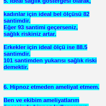
5. İdeal sağlık göstergesi olarak,
kadınlar için ideal bel ölçüsü 82
santimdir.
Eğer 93 santimi geçerseniz,
sağlık riskiniz artar.
Erkekler için ideal ölçü ise 88.5
santimdir.
101 santimden yukarısı sağlık riski
 Akıncı
demektir.
6. Hipnoz etmeden ameliyat etmem.
N -TIP BULUŞLARI
Ben ve ekibim ameliyatlarım
Murat GÜRSES