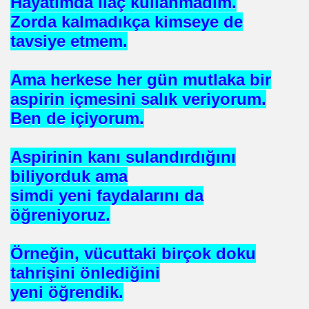
Hayatımda ilaç kullanmadım.
Zorda kalmadıkça kimseye de
tavsiye etmem.
ojik Araştırmalar Mrk.
Ama herkese her gün mutlaka bir
LUĞU
aspirin içmesini salık veriyorum.
Ben de içiyorum.
 BŞK. ENERJİ VERİMLİLİĞİ DER. BŞK
Aspirinin kanı sulandırdığını
biliyorduk ama
an Cezalandırılan Bürokrat
simdi yeni faydalarını da
Eyüp Ensari ERGİN-Mehmet Kamil BERSE.
öğreniyoruz.
ME BAŞKANI
Örneğin, vücuttaki birçok doku
tahrişini önlediğini
yeni öğrendik.