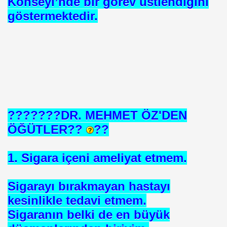
Konseyi’nde bir görev üstlendiğini
ICI
göstermektedir.
 ÇELİK
EYSEL EROĞLU
IM
mer DİNÇER
???????DR. MEHMET ÖZ'DEN
nı
ÖĞÜTLER??
??
da Oturan TekProf. Maliye Bakanı
1. Sigara içeni ameliyat etmem.
Sigarayı bırakmayan hastayı
kesinlikle tedavi etmem.
Sigaranın belki de en büyük