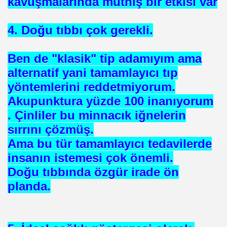
kavuşmalarında müthiş bir etkisi var
4. Doğu tıbbı çok gerekli.
Ben de "klasik" tip adamıyım ama
alternatif yani tamamlayıcı tıp
HİZMET VAKFI
yöntemlerini reddetmiyorum.
Akupunktura yüzde 100 inanıyorum
İ ADAMI-İSMAİL TOPKAR
. Çinliler bu minnacık iğnelerin
sırrını çözmüş.
Ama bu tür tamamlayıcı tedavilerde
insanın istemesi çok önemli.
Doğu tıbbında özgür irade ön
planda.