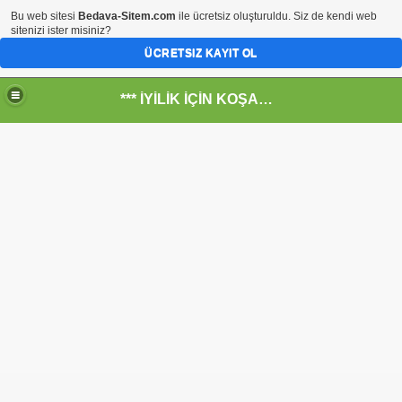
Bu web sitesi
Bedava-Sitem.com
ile ücretsiz oluşturuldu. Siz de kendi web
sitenizi ister misiniz?
ÜCRETSIZ KAYIT OL
*** İYİLİK İÇİN KOŞANLARIN YERİ***
RKİYE ULAŞ-İŞ. ***SERVİS VE ULAŞIM ÇALIŞANLARININ, 
 SERVİSİ
R - HİDROJEN ENERJİ MRK *NASIL ENGELLENDİ* !!!