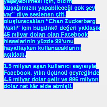
yaşayabilmesi için, bizim
kuşağımızın yapabileceği çok şey
var” diye seslenen çift,
oluşturacakları “Chan Zuckerberg
Vakfı” için bugünkü değeri yaklaşık
45 milyar doları olan Facebook
hisselerinin yüzde 99’unu
hayattayken kullanacaklarını
açıkladı.
1.5 milyarı aşan kullanıcı sayısıyla
Facebook, yılın üçüncü çeyreğinde
4.5 milyar dolar gelir ve 896 milyon
dolar net kâr elde etmişti.
*APGAR*