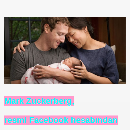
se) -Engellenen Mühendis !!!
İ.M.D.E.S. Halal Food
RNEĞİ AS-DER.
Jİ
OLOJİ TARİHİ MÜZESİ
Mark Zuckerberg,
resmi Facebook hesabından