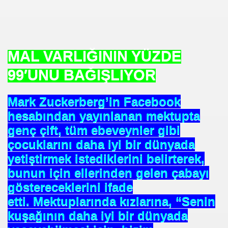
MAL VARLIĞININ YÜZDE
99′UNU BAĞIŞLIYOR
Mark Zuckerberg’in Facebook
hesabından yayınlanan mektupta
genç çift, tüm ebeveynler gibi
çocuklarını daha iyi bir dünyada
yetiştirmek istediklerini belirterek,
om
bunun için ellerinden gelen çabayı
göstereceklerini ifade
on NJ.Canlı Yayın
etti. Mektuplarında kızlarına, “Senin
nter
kuşağının daha iyi bir dünyada