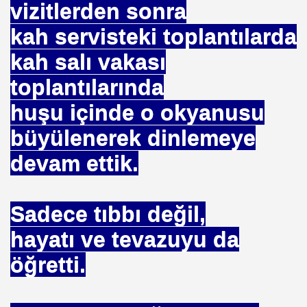
vizitlerden sonra
kah servisteki toplantılarda
kah salı vakası
toplantılarında
huşu içinde o okyanusu
büyülenerek dinlemeye
devam ettik.
Sadece tıbbı değil,
hayatı ve tevazuyu da
öğretti.