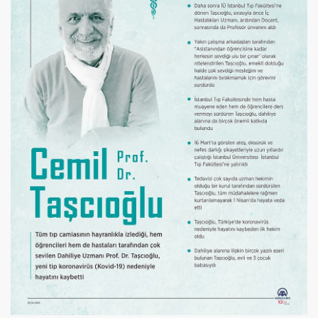
se) -Engellenen Mühendis !!!
İ.M.D.E.S. Halal Food
RNEĞİ AS-DER.
Jİ
OLOJİ TARİHİ MÜZESİ