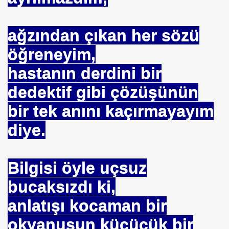
ağzından çıkan her sözü
öğreneyim,
hastanın derdini bir
dedektif gibi çözüşünün
bir tek anını kaçırmayayım
diye.
Bilgisi öyle uçsuz
bucaksızdı ki,
anlatışı kocaman bir
okyanusun küçücük bir
*APGAR*