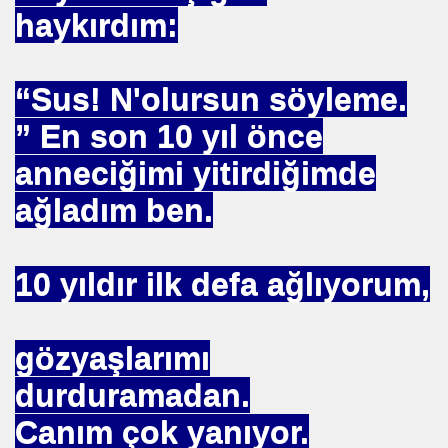
haykırdım:
mlak krizi bekliyor!
ouen FRANSA
“Sus! N'olursun söyleme.
” En son 10 yıl önce
ci
anneciğimi yitirdiğimde
TS-SEN
ağladım ben.
NDING
10 yıldır ilk defa ağlıyorum,
Vermek .Dr.Hamdi KALYONCU
gözyaşlarımı
 LÜTFÜ OFLAZ
durduramadan.
Canım çok yanıyor.
rı- 21NCİ YY.Cuma da Halife adına Hutbe Okunan Ülkeler 1