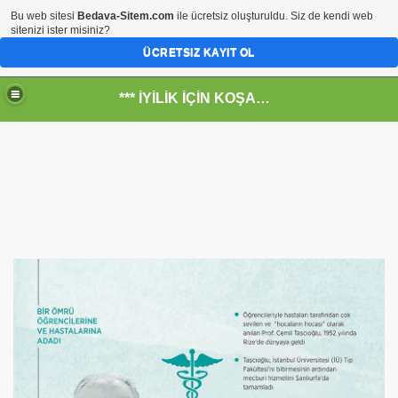
Bu web sitesi
Bedava-Sitem.com
ile ücretsiz oluşturuldu. Siz de kendi web
sitenizi ister misiniz?
ÜCRETSIZ KAYIT OL
*** İYİLİK İÇİN KOŞANLARIN YERİ***
RKİYE ULAŞ-İŞ. ***SERVİS VE ULAŞIM ÇALIŞANLARININ, 
 SERVİSİ
R - HİDROJEN ENERJİ MRK *NASIL ENGELLENDİ* !!!