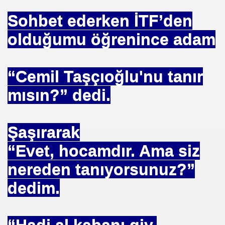
Sohbet ederken İTF’den
olduğumu öğrenince adam
“Cemil Taşçıoğlu'nu tanır
mısın?” dedi.
Şaşırarak
 Akıncı
“Evet, hocamdır. Ama siz
nereden tanıyorsunuz?”
dedim.
N -TIP BULUŞLARI
Murat GÜRSES
“Hadi al kabanı giy.