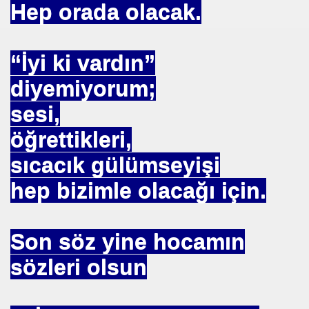
Hep orada olacak.
NTROL ALTINDA ERBAKANIN SUÇU NEDEN GÖNDERLDİ
İTURK
“İyi ki vardın”
diyemiyorum;
sesi,
İM
öğrettikleri,
sıcacık gülümseyişi
nası
hep bizimle olacağı için.
0 YILLIK İMAM NEDEN ATILDI
ci.
Son söz yine hocamın
sözleri olsun
UTLU OL