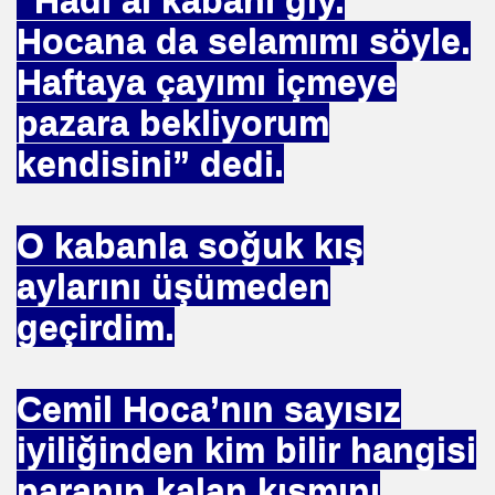
Hocana da selamımı söyle.
 TIBBI =Türk+Rus+Çin Tıbbı
Haftaya çayımı içmeye
ruk DURUKAN
pazara bekliyorum
kendisini” dedi.
ARIŞIN .
O kabanla soğuk kış
iyede.*Prof. Dr. Nevzat TARHAN- NP GURUP KURUMLARI
aylarını üşümeden
geçirdim.
İLK. sarı nokta tedavisi.DR.Güngör SOBACI
Cemil Hoca’nın sayısız
İS.NEDENLERİ-TIP TEDAVİLERİ-ANADOLU HALK KÜLTÜR
iyiliğinden kim bilir hangisi
SIZLIK. 1 e Al= 5 e Sat.
paranın kalan kısmını