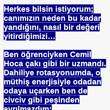
Herkes bilsin istiyorum;
canımızın neden bu kadar
yandığını, nasıl bir değeri
yitirdiğimizi…
Ben öğrenciyken Cemil
Hoca çakı gibi bir uzmandı.
Dahiliye rotasyonumda, o
müthiş enerjisiyle odadan
om
odaya uçarken ben de
on NJ.Canlı Yayın
civciv gibi peşinden
nter
ayrılmazdım;