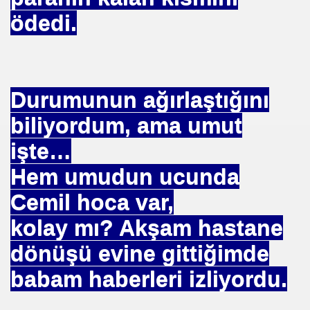
ödedi.
ojik Araştırmalar Mrk.
LUĞU
Durumunun ağırlaştığını
biliyordum, ama umut
işte…
 BŞK. ENERJİ VERİMLİLİĞİ DER. BŞK
Hem umudun ucunda
an Cezalandırılan Bürokrat
Cemil hoca var,
Eyüp Ensari ERGİN-Mehmet Kamil BERSE.
kolay mı? Akşam hastane
ME BAŞKANI
dönüşü evine gittiğimde
babam haberleri izliyordu.