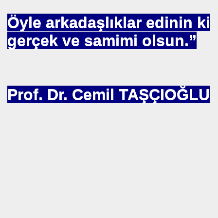
Öyle arkadaşlıklar edinin ki
gerçek ve samimi olsun.”
OR
ABANCI BANKALAR.= UYGULANMIŞ ÇARE
Prof. Dr. Cemil TAŞÇIOĞLU
E BÜROKRASİSİ
aatında Bulunan sır. Mühendis Hikmet TOPLU
nluğa-ABD.
SAKÇI