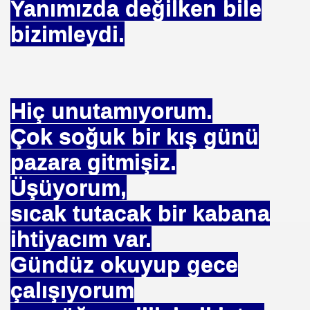
Yanımızda değilken bile
bizimleydi.
rşı Mücadele Derneği
Hiç unutamıyorum.
rem ERDEMi
Çok soğuk bir kış günü
pazara gitmişiz.
Üşüyorum,
astmı ?
sıcak tutacak bir kabana
ihtiyacım var.
Gündüz okuyup gece
çalışıyorum