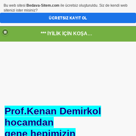
Bu web sitesi
Bedava-Sitem.com
ile ücretsiz oluşturuldu. Siz de kendi web
sitenizi ister misiniz?
ÜCRETSIZ KAYIT OL
*** İYİLİK İÇİN KOŞANLARIN YERİ***
RKİYE ULAŞ-İŞ. ***SERVİS VE ULAŞIM ÇALIŞANLARININ, 
 SERVİSİ
Prof.Kenan Demirkol
hocamdan
gene hepimizin
R - HİDROJEN ENERJİ MRK *NASIL ENGELLENDİ* !!!