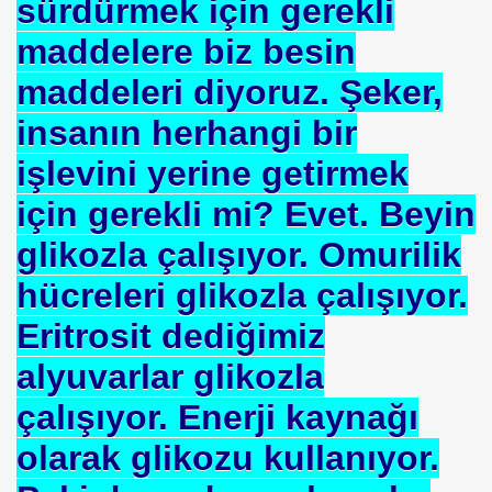
sürdürmek için gerekli
maddelere biz besin
mlak krizi bekliyor!
maddeleri diyoruz. Şeker,
ouen FRANSA
insanın herhangi bir
ci
işlevini yerine getirmek
TS-SEN
için gerekli mi? Evet. Beyin
glikozla çalışıyor. Omurilik
NDING
hücreleri glikozla çalışıyor.
Eritrosit dediğimiz
alyuvarlar glikozla
Vermek .Dr.Hamdi KALYONCU
çalışıyor. Enerji kaynağı
 LÜTFÜ OFLAZ
olarak glikozu kullanıyor.
rı- 21NCİ YY.Cuma da Halife adına Hutbe Okunan Ülkeler 1