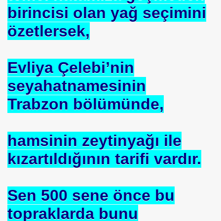
birincisi olan yağ seçimini
özetlersek,
Evliya Çelebi’nin
seyahatnamesinin
Trabzon bölümünde,
 Akıncı
hamsinin zeytinyağı ile
kızartıldığının tarifi vardır.
Sen 500 sene önce bu
N -TIP BULUŞLARI
topraklarda bunu
Murat GÜRSES