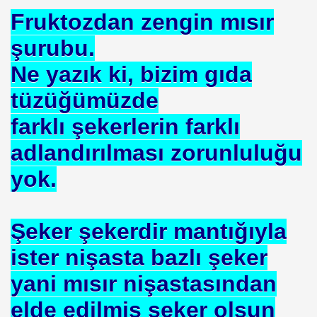
Fruktozdan zengin mısır
şurubu.
Ne yazık ki, bizim gıda
OR
tüzüğümüzde
ABANCI BANKALAR.= UYGULANMIŞ ÇARE
farklı şekerlerin farklı
E BÜROKRASİSİ
adlandırılması zorunluluğu
aatında Bulunan sır. Mühendis Hikmet TOPLU
yok.
nluğa-ABD.
Şeker şekerdir mantığıyla
SAKÇI
ister nişasta bazlı şeker
yani mısır nişastasından
elde edilmiş şeker olsun