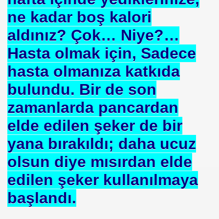
uslararası Enerji Düzenleyicileri Konfederasyonu Başka
ne kadar boş kalori
aldınız? Çok… Niye?…
Hasta olmak için, Sadece
hasta olmanıza katkıda
bulundu. Bir de son
zamanlarda pancardan
eyin
elde edilen şeker de bir
.YUNUS ERDOĞAN
yana bırakıldı; daha ucuz
olsun diye mısırdan elde
edilen şeker kullanılmaya
 NASIL UYGULANDI-
başlandı.
RNEĞİ