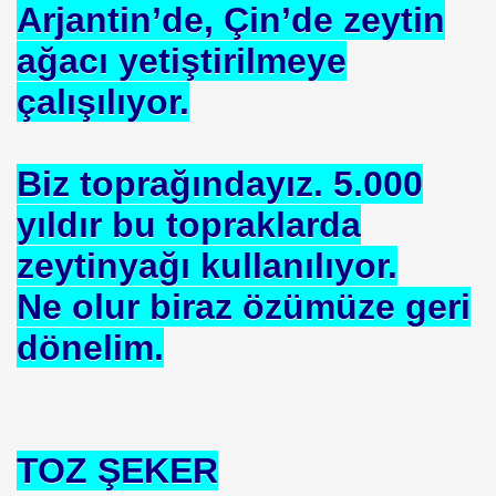
Arjantin’de, Çin’de zeytin
ağacı yetiştirilmeye
çalışılıyor.
ojik Araştırmalar Mrk.
LUĞU
Biz toprağındayız. 5.000
yıldır bu topraklarda
 BŞK. ENERJİ VERİMLİLİĞİ DER. BŞK
zeytinyağı kullanılıyor.
an Cezalandırılan Bürokrat
Ne olur biraz özümüze geri
Eyüp Ensari ERGİN-Mehmet Kamil BERSE.
dönelim.
ME BAŞKANI
TOZ ŞEKER