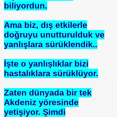
biliyordun.
 TIBBI =Türk+Rus+Çin Tıbbı
ruk DURUKAN
Ama biz, dış etkilerle
doğruyu unutturulduk ve
yanlışlara sürüklendik..
ARIŞIN .
İşte o yanlışlıklar bizi
iyede.*Prof. Dr. Nevzat TARHAN- NP GURUP KURUMLARI
hastalıklara sürüklüyor.
İLK. sarı nokta tedavisi.DR.Güngör SOBACI
Zaten dünyada bir tek
İS.NEDENLERİ-TIP TEDAVİLERİ-ANADOLU HALK KÜLTÜR
Akdeniz yöresinde
SIZLIK. 1 e Al= 5 e Sat.
yetişiyor. Şimdi