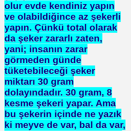
 AZIM ÇALIŞMA
ey SEVGI . MEVLANA
RAŞLI. SINEMAYI. ALLAH YOLUNDA KULLANDI ISTANBU
MI ATILIYOR
ERDEN (2018)
şampiyonu olduk mu