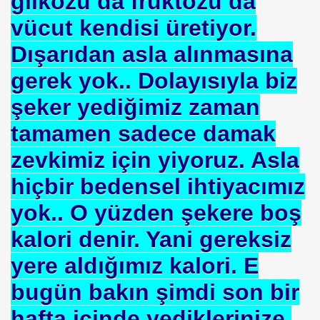
glikozu da früktozu da
vücut kendisi üretiyor.
NTROL ALTINDA ERBAKANIN SUÇU NEDEN GÖNDERLDİ
Dışarıdan asla alınmasına
İTURK
gerek yok.. Dolayısıyla biz
şeker yediğimiz zaman
İM
tamamen sadece damak
zevkimiz için yiyoruz. Asla
nası
hiçbir bedensel ihtiyacımız
yok.. O yüzden şekere boş
0 YILLIK İMAM NEDEN ATILDI
kalori denir. Yani gereksiz
ci.
yere aldığımız kalori. E
bugün bakın şimdi son bir
UTLU OL
hafta içinde yediklerinize,