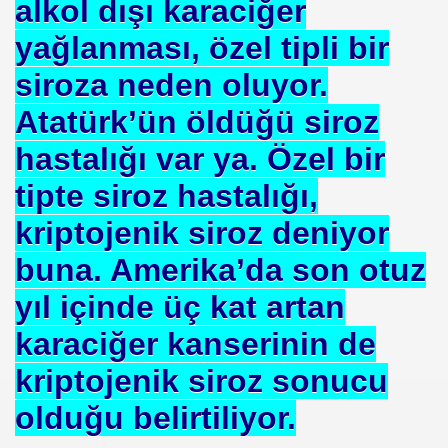
alkol dışı karaciğer
yağlanması, özel tipli bir
siroza neden oluyor.
 ZEHIRLENMESI YAPAR
Atatürk’ün öldüğü siroz
YI YÖNETENLER
hastalığı var ya. Özel bir
tipte siroz hastalığı,
kriptojenik siroz deniyor
buna. Amerika’da son otuz
yıl içinde üç kat artan
İ UNUT
karaciğer kanserinin de
kriptojenik siroz sonucu
MI EV HANIMIMI
olduğu belirtiliyor.
I DEĞİL