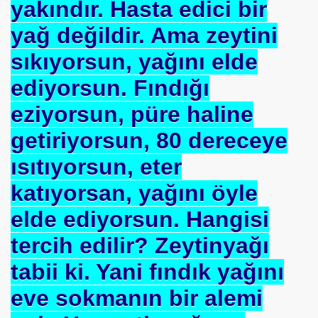
yakındır. Hasta edici bir
ARATAY
yağ değildir. Ama zeytini
sıkıyorsun, yağını elde
ediyorsun. Fındığı
eziyorsun, püre haline
getiriyorsun, 80 dereceye
ısıtıyorsun, eter
katıyorsan, yağını öyle
 İBNİ RÜŞD
elde ediyorsun. Hangisi
tercih edilir? Zeytinyağı
tabii ki. Yani fındık yağını
eve sokmanın bir alemi
rof.Dr.TÜBİTAK