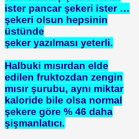
 SÜLEYMAN GÖKOĞLU
ister pancar şekeri ister …
NI .DR UMUT YILDIZ
şekeri olsun hepsinin
üstünde
şeker yazılması yeterli.
i Hainini Yetiştiren Ülke Yoktur
Halbuki mısırdan elde
Tarihi Eserleri Koruma ve Araştırma Derneği . İSTED
edilen fruktozdan zengin
sını NASIL kazanabilirim
mısır şurubu, aynı miktar
VETİNİ BAĞIŞ YAPTI
kaloride bile olsa normal
İN PURSA
şekere göre % 46 daha
TTI
şişmanlatıcı.
SUÇ OLURMU .PROF.DR.ONUR HAMZAOĞLU