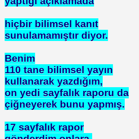
yaptığı açıklamada
hiçbir bilimsel kanıt
sunulamamıştır diyor.
u UYGUN
 DR .
Benim
110 tane bilimsel yayın
I
kullanarak yazdığım,
on yedi sayfalık raporu da
İMAR ILERI GÖRÜŞLÜ GÜNEŞ ENERJI GÖNÜLLÜSÜ
çiğneyerek bunu yapmış.
TELERDE YOKTUR
17 sayfalık rapor
IN. YÜKSEK MIMAR
gönderdim onlara.