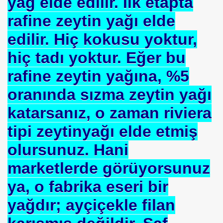
yağ elde edilir. İlk etapta
ICI
rafine zeytin yağı elde
 ÇELİK
edilir. Hiç kokusu yoktur,
hiç tadı yoktur. Eğer bu
EYSEL EROĞLU
rafine zeytin yağına, %5
IM
oranında sızma zeytin yağı
mer DİNÇER
katarsanız, o zaman riviera
nı
tipi zeytinyağı elde etmiş
da Oturan TekProf. Maliye Bakanı
olursunuz. Hani
marketlerde görüyorsunuz
ya, o fabrika eseri bir
yağdır; ayçiçekle filan