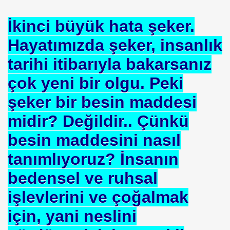
İkinci büyük hata şeker.
Hayatımızda şeker, insanlık
EÇENLER Varmı?-WARREN BUFFET.
tarihi itibarıyla bakarsanız
çok yeni bir olgu. Peki
şeker bir besin maddesi
midir? Değildir.. Çünkü
besin maddesini nasıl
ALMAK
tanımlıyoruz? İnsanın
ISMİ REZERV SİSTEMİ-Prof.M.GÜNDOĞAN. Prof.G.ÇETİN
bedensel ve ruhsal
ları Birliği
işlevlerini ve çoğalmak
I-
için, yani neslini