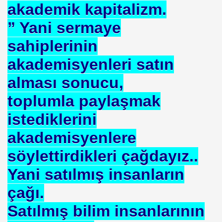
akademik kapitalizm.
” Yani sermaye
sahiplerinin
akademisyenleri satın
. "DUA"LAR
alması sonucu,
toplumla paylaşmak
MANMIYOR. MUSEVIMI OLUR
istediklerini
akademisyenlere
R YAPABILIR
söylettirdikleri çağdayız..
S PLAKASI ÖNLENEMEZ
Yani satılmış insanların
çağı.
OPTAŞ
Satılmış bilim insanlarının
NCEKI ABDURRAHIM BARINA "sÖZÜ"