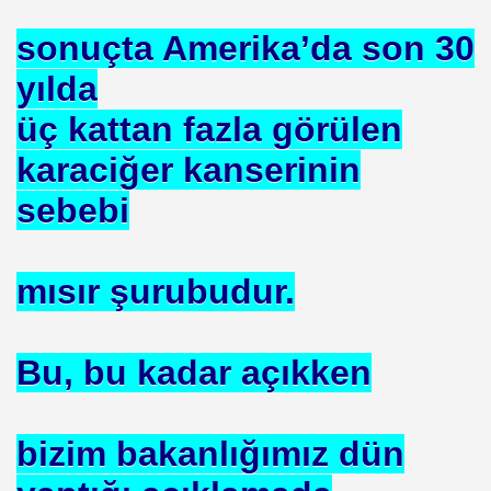
BASIT
sonuçta Amerika’da son 30
 AYAĞA KALDIRAN HZ MUHAMMEDİN SÜNNETI
yılda
 AĞACAN
üç kattan fazla görülen
ALLAHA SIĞINIRIM
karaciğer kanserinin
vfik Başak ERSEN
sebebi
KARMI
mısır şurubudur.
Bu, bu kadar açıkken
MAK
bizim bakanlığımız dün
I