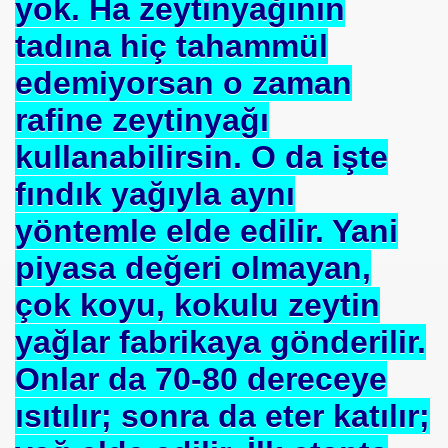
yok. Ha zeytinyağının
E VAKFI
tadına hiç tahammül
edemiyorsan o zaman
CAĞIM ?
rafine zeytinyağı
.Sn.Bülent ARINÇ
kullanabilirsin. O da işte
fre İle
fındık yağıyla aynı
yöntemle elde edilir. Yani
piyasa değeri olmayan,
çok koyu, kokulu zeytin
yağlar fabrikaya gönderilir.
ÜL
Onlar da 70-80 dereceye
DOĞAN
ısıtılır; sonra da eter katılır;