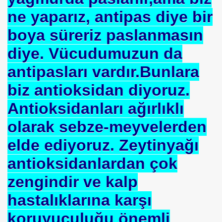
ne yaparız, antipas diye bir
boya süreriz paslanmasın
diye. Vücudumuzun da
antipasları vardır.Bunlara
rşı Mücadele Derneği
biz antioksidan diyoruz.
rem ERDEMi
Antioksidanları ağırlıklı
olarak sebze-meyvelerden
astmı ?
elde ediyoruz. Zeytinyağı
antioksidanlardan çok
zengindir ve kalp
hastalıklarına karşı
koruyuculuğu önemli