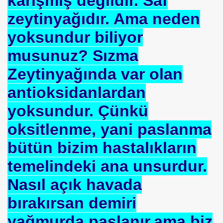
karışmış değildir. Saf
zeytinyağıdır. Ama neden
yoksundur biliyor
musunuz? Sızma
Zeytinyağında var olan
antioksidanlardan
yoksundur. Çünkü
oksitlenme, yani paslanma
bütün bizim hastalıkların
temelindeki ana unsurdur.
Nasıl açık havada
bırakırsan demiri
yağmurda paslanır,ama biz