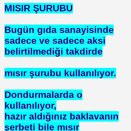
MISIR ŞURUBU
. HALLETTIK SIRA REÇEPTE
R İŞE BAŞLAMAK
Bugün gıda sanayisinde
sadece ve sadece aksi
belirtilmediği takdirde
mısır şurubu kullanılıyor.
K KÖTÜLÜKDE. YOKTUR
Dondurmalarda o
kullanılıyor,
GÖR
hazır aldığınız baklavanın
. İZZETBEGOVİÇ
şerbeti bile mısır