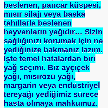
beslenen, pancar küspesi,
mısır silajı veya başka
tahıllarla beslenen
hayvanların yağıdır… Sizin
sağlığınızı korumak için ne
yediğinize bakmanız lazım.
İşte temel hatalardan biri
yağ seçimi. Biz ayçiçek
yağı, mısırözü yağı,
om
margarin veya endüstriyel
on NJ.Canlı Yayın
tereyağı yediğimiz sürece
nter
hasta olmaya mahkumuz.