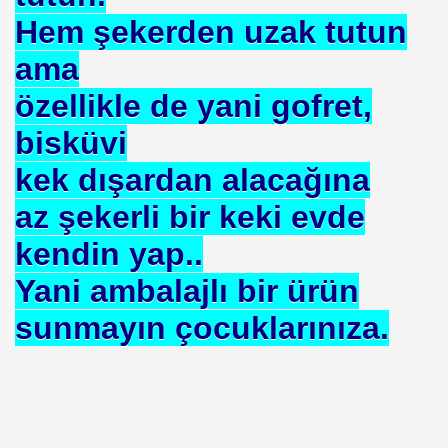
 EDEN MÜSLÜMAN KAZANIR
Hem şekerden uzak tutun
ama
özellikle de yani gofret,
bisküvi
YOR. HOROZ TILKI HIKAYESI
kek dışardan alacağına
SON
az şekerli bir keki evde
kendin yap..
UZAĞI
Yani ambalajlı bir ürün
sunmayın çocuklarınıza.
ILMASI
 ETTİ