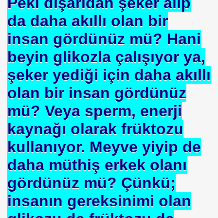
Peki dışarıdan şeker alıp
da daha akıllı olan bir
insan gördünüz mü? Hani
 Yöntemi
beyin glikozla çalışıyor ya,
TAŞ
şeker yediği için daha akıllı
olan bir insan gördünüz
mü? Veya sperm, enerji
OKMU EDİLİYOR YOSA
kaynağı olarak früktozu
N MÜSLÜMANLAR 969 HAREKETİ
kullanıyor. Meyve yiyip de
ikayet
daha müthiş erkek olanı
gördünüz mü? Çünkü;
İDROJEN YAKIT SUNUMU. HALİÇ KONGRE MRK.
insanın gereksinimi olan
 FATİH SERKAN KORKUT