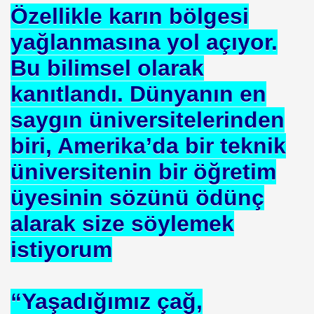
Özellikle karın bölgesi
NASIL ÖLÜYOR
yağlanmasına yol açıyor.
ERVET BELİRLİ ELLERDE TOPLANMAMALI
Bu bilimsel olarak
kanıtlandı. Dünyanın en
ADAN MÜSLÜMANLAR
saygın üniversitelerinden
biri, Amerika’da bir teknik
EDENİYET. MEDİT. Medeniyetler İttifakı Enstitüsü
üniversitenin bir öğretim
üyesinin sözünü ödünç
ILANLAR
alarak size söylemek
TERMİSİN.İHH .İNSANİ YARDIM VAKFI
istiyorum
 12 MİLYON 76 MİLYONA BAKARMI
“Yaşadığımız çağ,
İRİ