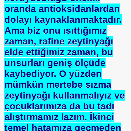
oranda antioksidanlardan
dolayı kaynaklanmaktadır.
Ama biz onu ısıttığımız
zaman, rafine zeytinyağı
HİZMET VAKFI
elde ettiğimiz zaman, bu
İ ADAMI-İSMAİL TOPKAR
unsurları geniş ölçüde
kaybediyor. O yüzden
mümkün mertebe sızma
zeytinyağı kullanmalıyız ve
çocuklarımıza da bu tadı
alıştırmamız lazım. İkinci
temel hatamıza geçmeden