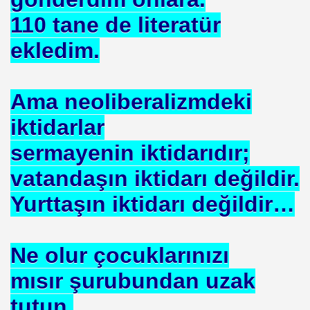
110 tane de literatür
DERIN MESALARININ SIRRI ?
ekledim.
Ama neoliberalizmdeki
IZLEME KARIŞIMI
iktidarlar
sermayenin iktidarıdır;
R ÖRGÜTÜ ALPER TAN
vatandaşın iktidarı değildir.
Yurttaşın iktidarı değildir…
ALARI
yla Yola Çıkan Islamcılar Şimdi Yokolışlarının Hikayesini
Ne olur çocuklarınızı
Aşılama Makinası
mısır şurubundan uzak
tutun.