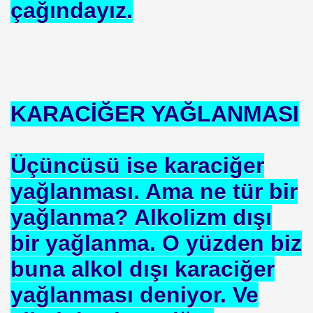
çağındayız.
 --- BENI KUCAKLAYAN ILK BEYAZ LIDER. ERBAKAN
KARACİĞER YAĞLANMASI
TEKNE ORUCU NEDIR
Üçüncüsü ise karaciğer
A BIRINCISI SEÇTI
yağlanması. Ama ne tür bir
KOPENHAG KRITERLERIMI KOPENHAĞ
yağlanma? Alkolizm dışı
NIN EMRINDE. PROF KENAN DEMIRKOL
bir yağlanma. O yüzden biz
 VİRÜS"
buna alkol dışı karaciğer
ETIM MERKEZI AÇILDI
yağlanması deniyor. Ve
SULTAN MEHMET