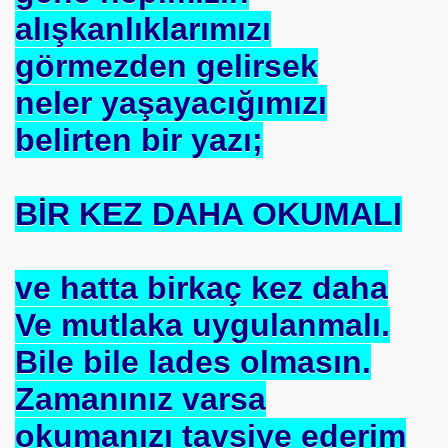
alışkanlıklarımızı
se) -Engellenen Mühendis !!!
görmezden gelirsek
İ.M.D.E.S. Halal Food
neler yaşayacığımızı
belirten bir yazı;
RNEĞİ AS-DER.
BİR KEZ DAHA OKUMALI
Jİ
ve hatta birkaç kez daha
OLOJİ TARİHİ MÜZESİ
Ve mutlaka uygulanmalı.
Bile bile lades olmasın.
Zamanınız varsa
okumanızı tavsiye ederim