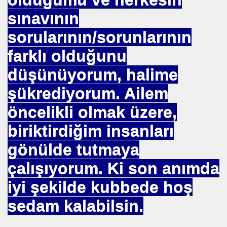
sınavının
sorularının/sorunlarının
farklı olduğunu
. "DUA"LAR
düşünüyorum, halime
şükrediyorum. Ailem
MANMIYOR. MUSEVIMI OLUR
öncelikli olmak üzere,
biriktirdiğim insanları
gönülde tutmaya
R YAPABILIR
çalışıyorum. Ki son anımda
S PLAKASI ÖNLENEMEZ
iyi şekilde kubbede hoş
OPTAŞ
sedam kalabilsin.
NCEKI ABDURRAHIM BARINA "sÖZÜ"