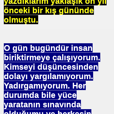
yazdıklarım yaklaşık on yıl
NASIL ÖLÜYOR
önceki bir kış gününde
ERVET BELİRLİ ELLERDE TOPLANMAMALI
olmuştu.
ADAN MÜSLÜMANLAR
O gün bugündür insan
biriktirmeye çalışıyorum.
EDENİYET. MEDİT. Medeniyetler İttifakı Enstitüsü
Kimseyi düşüncesinden
ILANLAR
dolayı yargılamıyorum.
TERMİSİN.İHH .İNSANİ YARDIM VAKFI
Yadırgamıyorum. Her
durumda bile yüce
yaratanın sınavında
 12 MİLYON 76 MİLYONA BAKARMI
olduğumu ve herkesin
İRİ