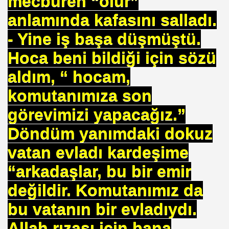
mecburen “olur”
 TIBBI =Türk+Rus+Çin Tıbbı
anlamında kafasını salladı.
- Yine iş başa düşmüştü.
ruk DURUKAN
Hoca beni bildiği için sözü
aldım, “ hocam,
komutanımıza son
ARIŞIN .
görevimizi yapacağız.”
iyede.*Prof. Dr. Nevzat TARHAN- NP GURUP KURUMLARI
Döndüm yanımdaki dokuz
vatan evladı kardeşime
“arkadaşlar, bu bir emir
İLK. sarı nokta tedavisi.DR.Güngör SOBACI
değildir. Komutanımız da
İS.NEDENLERİ-TIP TEDAVİLERİ-ANADOLU HALK KÜLTÜR
bu vatanın bir evladıydı.
SIZLIK. 1 e Al= 5 e Sat.
Allah rızası için bana