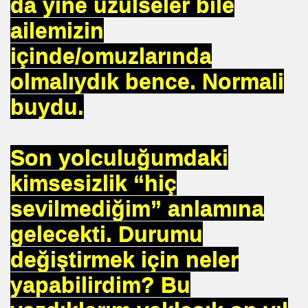
da yine üzülseler bile
 SÜLEYMAN GÖKOĞLU
ailemizin
NI .DR UMUT YILDIZ
içinde/omuzlarında
olmalıydık bence. Normali
i Hainini Yetiştiren Ülke Yoktur
buydu.
Tarihi Eserleri Koruma ve Araştırma Derneği . İSTED
Son yolculuğumdaki
kimsesizlik “hiç
sını NASIL kazanabilirim
sevilmediğim” anlamına
VETİNİ BAĞIŞ YAPTI
gelecekti. Durumu
İN PURSA
değiştirmek için neler
TTI
yapabilirdim? Bu
SUÇ OLURMU .PROF.DR.ONUR HAMZAOĞLU