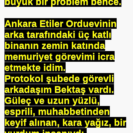
büyük bir problem bence.
Ankara Etiler Orduevinin
arka tarafındaki üç katlı
binanın zemin katında
memuriyet görevimi icra
etmekte idim.
Protokol şubede görevli
arkadaşım Bektaş vardı.
Güleç ve uzun yüzlü,
esprili, muhabbetinden
keyif alınan, kara yağız, bir