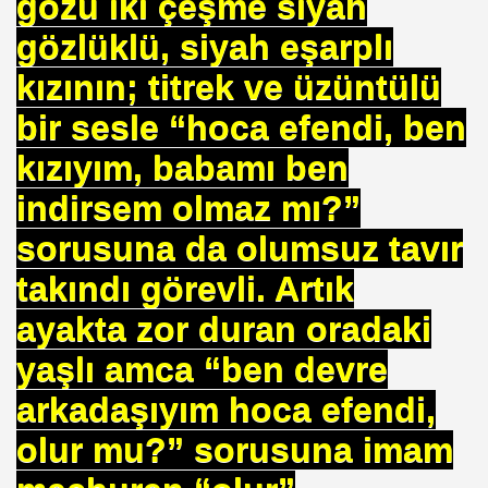
gözü iki çeşme siyah
gözlüklü, siyah eşarplı
kızının; titrek ve üzüntülü
bir sesle “hoca efendi, ben
kızıyım, babamı ben
indirsem olmaz mı?”
sorusuna da olumsuz tavır
takındı görevli. Artık
 Akıncı
ayakta zor duran oradaki
yaşlı amca “ben devre
arkadaşıyım hoca efendi,
N -TIP BULUŞLARI
olur mu?” sorusuna imam
Murat GÜRSES