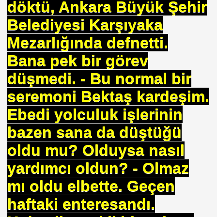
döktü, Ankara Büyük Şehir
Belediyesi Karşıyaka
Mezarlığında defnetti.
Bana pek bir görev
rşı Mücadele Derneği
düşmedi. - Bu normal bir
rem ERDEMi
seremoni Bektaş kardeşim.
Ebedi yolculuk işlerinin
bazen sana da düştüğü
astmı ?
oldu mu? Olduysa nasıl
yardımcı oldun? - Olmaz
mı oldu elbette. Geçen
haftaki enteresandı.