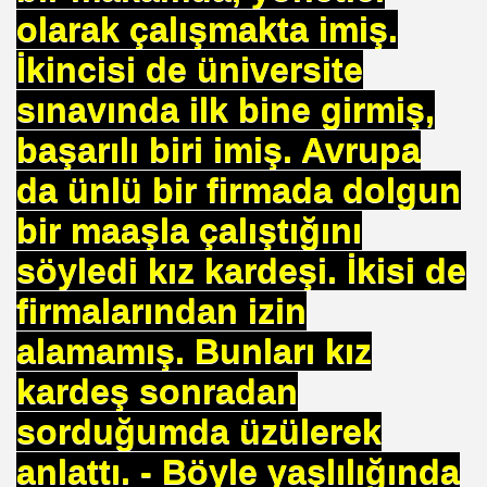
olarak çalışmakta imiş.
mlak krizi bekliyor!
İkincisi de üniversite
ouen FRANSA
sınavında ilk bine girmiş,
ci
başarılı biri imiş. Avrupa
da ünlü bir firmada dolgun
TS-SEN
bir maaşla çalıştığını
söyledi kız kardeşi. İkisi de
NDING
firmalarından izin
alamamış. Bunları kız
Vermek .Dr.Hamdi KALYONCU
kardeş sonradan
 LÜTFÜ OFLAZ
sorduğumda üzülerek
rı- 21NCİ YY.Cuma da Halife adına Hutbe Okunan Ülkeler 1
anlattı. - Böyle yaşlılığında