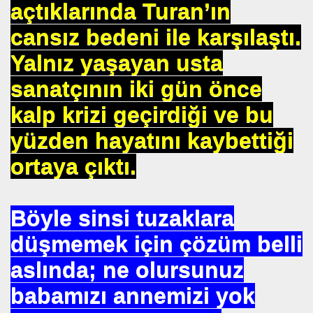
açtıklarında Turan’ın
cansız bedeni ile karşılaştı.
DERIN MESALARININ SIRRI ?
Yalnız yaşayan usta
sanatçının iki gün önce
kalp krizi geçirdiği ve bu
IZLEME KARIŞIMI
yüzden hayatını kaybettiği
R ÖRGÜTÜ ALPER TAN
ortaya çıktı.
ALARI
Böyle sinsi tuzaklara
düşmemek için çözüm belli
yla Yola Çıkan Islamcılar Şimdi Yokolışlarının Hikayesini
aslında; ne olursunuz
Aşılama Makinası
babamızı annemizi yok