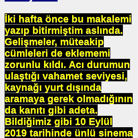
BASIT
İki hafta önce bu makalemi
 AYAĞA KALDIRAN HZ MUHAMMEDİN SÜNNETI
yazıp bitirmiştim aslında.
 AĞACAN
Gelişmeler, müteakip
ALLAHA SIĞINIRIM
cümleleri de eklememi
vfik Başak ERSEN
zorunlu kıldı. Acı durumun
KARMI
ulaştığı vahamet seviyesi,
kaynağı yurt dışında
aramaya gerek olmadığının
da kanıtı gibi adeta.
MAK
Bildiğimiz gibi 10 Eylül
2019 tarihinde ünlü sinema
I