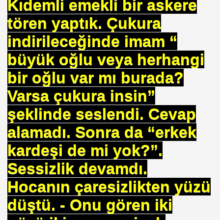
Kıdemli emekli bir askere
tören yaptık. Çukura
indirileceğinde imam “
büyük oğlu veya herhangi
bir oğlu var mı burada?
HİZMET VAKFI
Varsa çukura insin”
İ ADAMI-İSMAİL TOPKAR
şeklinde seslendi. Cevap
alamadı. Sonra da “erkek
kardeşi de mi yok?”.
Sessizlik devamdı.
Hocanın çaresizlikten yüzü
düştü. - Onu gören iki