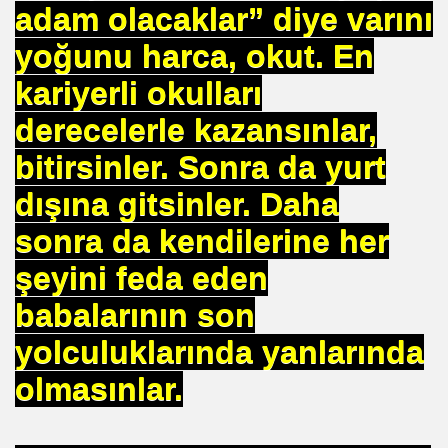
adam olacaklar” diye varını
NTROL ALTINDA ERBAKANIN SUÇU NEDEN GÖNDERLDİ
yoğunu harca, okut. En
İTURK
kariyerli okulları
derecelerle kazansınlar,
bitirsinler. Sonra da yurt
İM
dışına gitsinler. Daha
sonra da kendilerine her
nası
şeyini feda eden
0 YILLIK İMAM NEDEN ATILDI
babalarının son
ci.
yolculuklarında yanlarında
olmasınlar.
UTLU OL