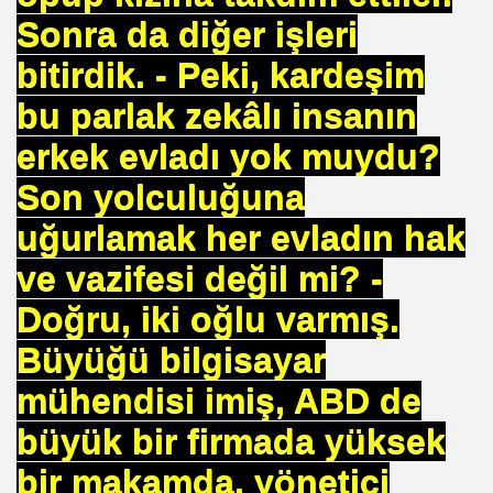
Sonra da diğer işleri
bitirdik. - Peki, kardeşim
bu parlak zekâlı insanın
EÇENLER Varmı?-WARREN BUFFET.
erkek evladı yok muydu?
Son yolculuğuna
uğurlamak her evladın hak
ve vazifesi değil mi? -
ALMAK
Doğru, iki oğlu varmış.
Büyüğü bilgisayar
ISMİ REZERV SİSTEMİ-Prof.M.GÜNDOĞAN. Prof.G.ÇETİN
mühendisi imiş, ABD de
ları Birliği
büyük bir firmada yüksek
I-
bir makamda, yönetici