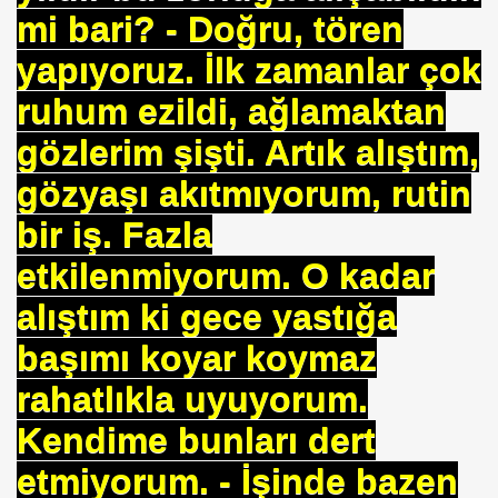
E VAKFI
mi bari? - Doğru, tören
yapıyoruz. İlk zamanlar çok
CAĞIM ?
ruhum ezildi, ağlamaktan
gözlerim şişti. Artık alıştım,
.Sn.Bülent ARINÇ
gözyaşı akıtmıyorum, rutin
fre İle
bir iş. Fazla
etkilenmiyorum. O kadar
alıştım ki gece yastığa
başımı koyar koymaz
ÜL
rahatlıkla uyuyorum.
DOĞAN
Kendime bunları dert
etmiyorum. - İşinde bazen