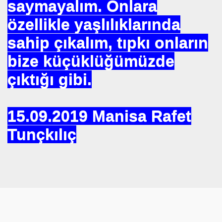
saymayalım. Onlara
 EDEN MÜSLÜMAN KAZANIR
özellikle yaşlılıklarında
sahip çıkalım, tıpkı onların
bize küçüklüğümüzde
YOR. HOROZ TILKI HIKAYESI
çıktığı gibi.
SON
15.0
9.2019 Manisa Rafet
Tunçkılıç
UZAĞI
ILMASI
 ETTİ