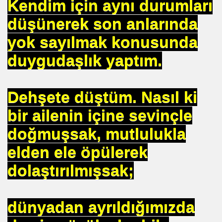
Kendim için aynı durumları
düşünerek son anlarında
yok sayılmak konusunda
duygudaşlık yaptım.
OR
ABANCI BANKALAR.= UYGULANMIŞ ÇARE
Dehşete düştüm. Nasıl ki
E BÜROKRASİSİ
bir ailenin içine sevinçle
aatında Bulunan sır. Mühendis Hikmet TOPLU
doğmuşsak, mutlulukla
nluğa-ABD.
elden ele öpülerek
SAKÇI
dolaştırılmışsak;
dünyadan ayrıldığımızda