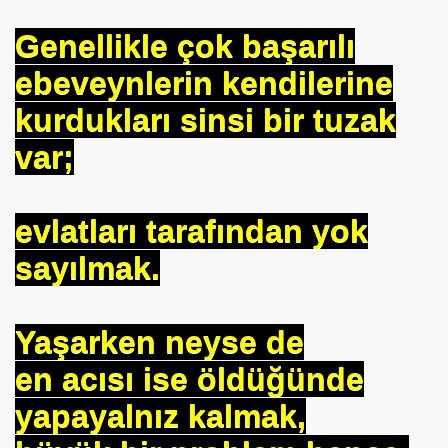
Genellikle çok başarılı
se) -Engellenen Mühendis !!!
ebeveynlerin kendilerine
İ.M.D.E.S. Halal Food
kurdukları sinsi bir tuzak
var;
RNEĞİ AS-DER.
Jİ
evlatları tarafından yok
sayılmak.
OLOJİ TARİHİ MÜZESİ
Yaşarken neyse de
en acısı ise öldüğünde
yapayalnız kalmak,