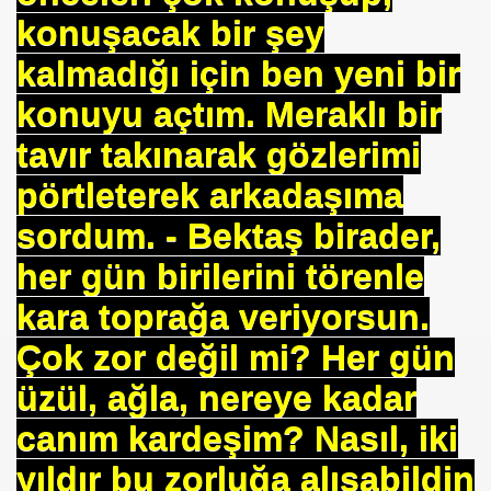
konuşacak bir şey
ARATAY
kalmadığı için ben yeni bir
konuyu açtım. Meraklı bir
tavır takınarak gözlerimi
pörtleterek arkadaşıma
sordum. - Bektaş birader,
her gün birilerini törenle
kara toprağa veriyorsun.
 İBNİ RÜŞD
Çok zor değil mi? Her gün
üzül, ağla, nereye kadar
canım kardeşim? Nasıl, iki
rof.Dr.TÜBİTAK
yıldır bu zorluğa alışabildin