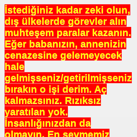
İstediğiniz kadar zeki olun,
dış ülkelerde görevler alın
muhteşem paralar kazanın.
 --- BENI KUCAKLAYAN ILK BEYAZ LIDER. ERBAKAN
Eğer babanızın, annenizin
cenazesine gelemeyecek
TEKNE ORUCU NEDIR
hale
A BIRINCISI SEÇTI
gelmişseniz/getirilmişseniz
KOPENHAG KRITERLERIMI KOPENHAĞ
bırakın o işi derim. Aç
NIN EMRINDE. PROF KENAN DEMIRKOL
kalmazsınız. Rızıksız
yaratılan yok.
 VİRÜS"
İnsanlığınızdan da
ETIM MERKEZI AÇILDI
olmayın. En sevmemiz
SULTAN MEHMET