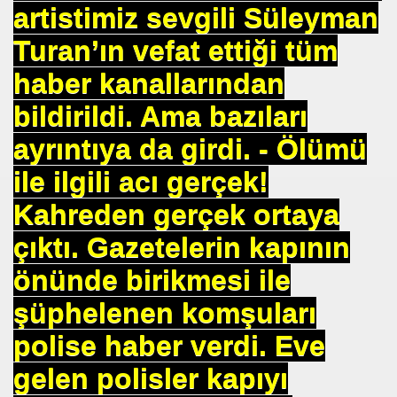
artistimiz sevgili Süleyman
Turan’ın vefat ettiği tüm
haber kanallarından
u UYGUN
bildirildi. Ama bazıları
 DR .
ayrıntıya da girdi. - Ölümü
ile ilgili acı gerçek!
Kahreden gerçek ortaya
I
çıktı. Gazetelerin kapının
önünde birikmesi ile
İMAR ILERI GÖRÜŞLÜ GÜNEŞ ENERJI GÖNÜLLÜSÜ
şüphelenen komşuları
TELERDE YOKTUR
polise haber verdi. Eve
IN. YÜKSEK MIMAR
gelen polisler kapıyı