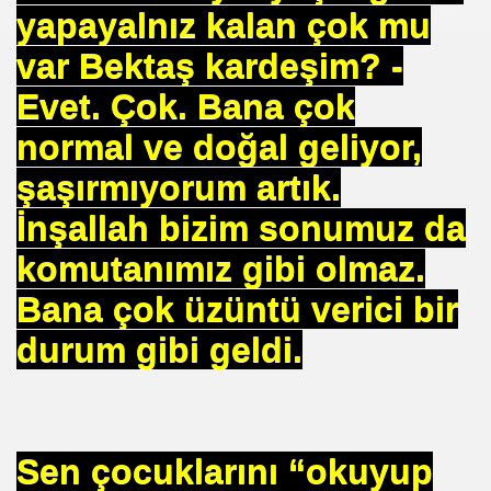
yapayalnız kalan çok mu
var Bektaş kardeşim? -
Evet. Çok. Bana çok
 Yöntemi
normal ve doğal geliyor,
TAŞ
şaşırmıyorum artık.
İnşallah bizim sonumuz da
OKMU EDİLİYOR YOSA
komutanımız gibi olmaz.
N MÜSLÜMANLAR 969 HAREKETİ
Bana çok üzüntü verici bir
durum gibi geldi.
ikayet
İDROJEN YAKIT SUNUMU. HALİÇ KONGRE MRK.
Sen çocuklarını “okuyup
 FATİH SERKAN KORKUT