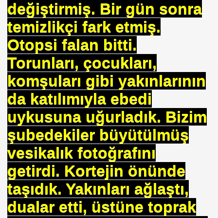
değiştirmiş. Bir gün sonra
temizlikçi fark etmiş.
Otopsi falan bitti.
Torunları, çocukları,
komşuları gibi yakınlarının
da katılımıyla ebedi
uykusuna uğurladık. Bizim
şubedekiler büyütülmüş
vesikalık fotoğrafını
getirdi. Kortejin önünde
taşıdık. Yakınları ağlaştı,
dualar etti, üstüne toprak