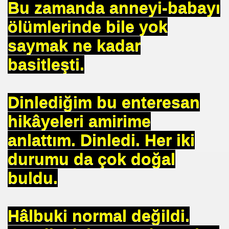
Bu zamanda anneyi-babayı
uslararası Enerji Düzenleyicileri Konfederasyonu Başka
ölümlerinde bile yok
saymak ne kadar
basitleşti.
Dinlediğim bu enteresan
eyin
hikâyeleri amirime
anlattım. Dinledi. Her iki
.YUNUS ERDOĞAN
durumu da çok doğal
buldu.
 NASIL UYGULANDI-
Hâlbuki normal değildi.
RNEĞİ