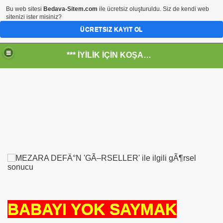
Bu web sitesi
Bedava-Sitem.com
ile ücretsiz oluşturuldu. Siz de kendi web
sitenizi ister misiniz?
ÜCRETSIZ KAYIT OL
*** İYİLİK İÇİN KOŞANLARIN YERİ***
RKİYE ULAŞ-İŞ. ***SERVİS VE ULAŞIM ÇALIŞANLARININ, 
 SERVİSİ
BABAYI YOK SAYMAK
R - HİDROJEN ENERJİ MRK *NASIL ENGELLENDİ* !!!