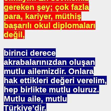
gereken şey; çok fazla
para, kariyer, müthiş
 ZEHIRLENMESI YAPAR
başarılı okul diplomaları
YI YÖNETENLER
değil,
birinci derece
akrabalarınızdan oluşan
mutlu ailemizdir. Onlara
hak ettikleri değeri verelim,
İ UNUT
hep birlikte mutlu oluruz.
MI EV HANIMIMI
Mutlu aile, mutlu
I DEĞİL
Türkiye’dir.