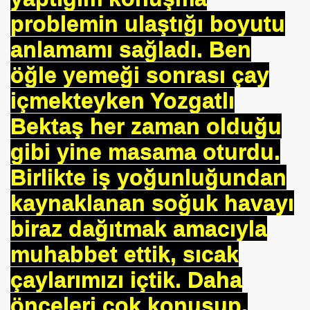
problemin ulaştığı boyutu
anlamamı sağladı. Ben
öğle yemeği sonrası çay
içmekteyken Yozgatlı
Bektaş her zaman olduğu
gibi yine masama oturdu.
Birlikte iş yoğunluğundan
kaynaklanan soğuk havayı
biraz dağıtmak amacıyla
muhabbet ettik, sıcak
çaylarımızı içtik. Daha
önceleri çok konuşup,
*APGAR*