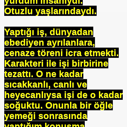
yurdum insanıydı.
Otuzlu yaşlarındaydı.
Yaptığı iş, dünyadan
ebediyen ayrılanlara,
cenaze töreni icra etmekti.
Karakteri ile işi birbirine
tezattı. O ne kadar
sıcakkanlı, canlı ve
heyecanlıysa işi de o kadar
om
soğuktu. Onunla bir öğle
on NJ.Canlı Yayın
yemeği sonrasında
nter
yaptığım konuşma