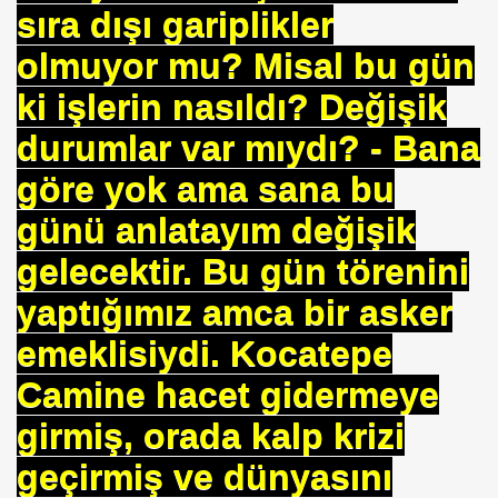
sıra dışı gariplikler
ICI
olmuyor mu? Misal bu gün
 ÇELİK
ki işlerin nasıldı? Değişik
EYSEL EROĞLU
durumlar var mıydı? - Bana
IM
göre yok ama sana bu
mer DİNÇER
günü anlatayım değişik
gelecektir. Bu gün törenini
nı
yaptığımız amca bir asker
da Oturan TekProf. Maliye Bakanı
emeklisiydi. Kocatepe
Camine hacet gidermeye
girmiş, orada kalp krizi
geçirmiş ve dünyasını