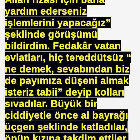
yardım ederseniz
işlemlerini yapacağız”
ojik Araştırmalar Mrk.
şeklinde görüşümü
LUĞU
bildirdim. Fedakâr vatan
evlatları, hiç tereddütsüz “
ne demek, sevabından biz
 BŞK. ENERJİ VERİMLİLİĞİ DER. BŞK
de payımıza düşeni almak
an Cezalandırılan Bürokrat
isteriz tabii” deyip kolları
Eyüp Ensari ERGİN-Mehmet Kamil BERSE.
sıvadılar. Büyük bir
ME BAŞKANI
ciddiyetle önce al bayrağı
üçgen şeklinde katladılar,
öpüp kızına takdim ettiler.