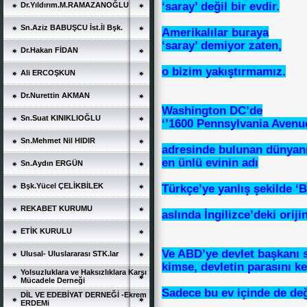
‘saray’ değil bir evdir.
Dr.Yıldırım.M.RAMAZANOĞLU
Sn.Aziz BABUŞCU İst.İl Bşk.
Amerikalılar buraya
‘saray’ demiyor zaten,
Dr.Hakan FİDAN
o bizim yakıştırmamız.
Ali ERCOŞKUN
Dr.Nurettin AKMAN
Washington DC’de
Sn.Suat KINIKLIOĞLU
‘’1600 Pennsylvania Avenue
Sn.Mehmet Nil HIDIR
adresinde bulunan dünyan
en ünlü evinin adı
Sn.Aydın ERGÜN
Bşk.Yücel ÇELİKBİLEK
Türkçe’ye yanlış şekilde ‘B
REKABET KURUMU
aslında İngilizce’deki orij
ETİK KURULU
Ve ABD’ye devlet başkanı s
Ulusal- Uluslararası STK.lar
kimse, devletin parasını k
Yolsuzluklara ve Haksızlıklara Karşı
Mücadele Derneği
Sadece bu ev içinde de de
DİL VE EDEBİYAT DERNEĞİ -Ekrem
ERDEMi