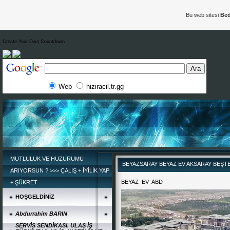
Bu web sitesi
Bed
Create Your Own Countdown
Web
hiziracil.tr.gg
MUTLULUK VE HUZURUMU
BEYAZSARAY BEYAZ EV AKSARAY BEŞTE
ARIYORSUN ? >>> ÇALIŞ + İYİLİK YAP
BEYAZ EV ABD
+ ŞÜKRET
HOŞGELDİNİZ
Abdurrahim BARIN
SERVİS SENDİKASI. ULAŞ İŞ