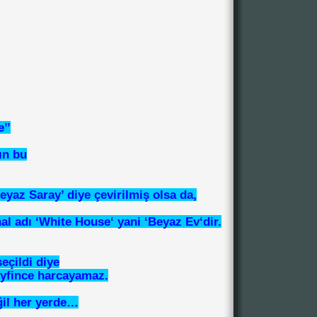
’’
ın bu
eyaz Saray’ diye çevirilmiş olsa da,
inal adı ‘White House‘ yani ‘Beyaz Ev‘dir.
eçildi diye
eyfince harcayamaz.
ğil her yerde…