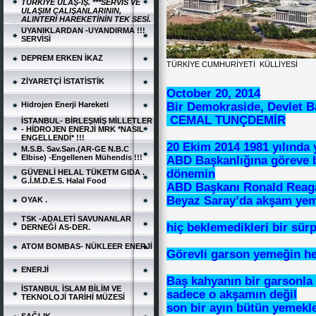
TÜRKİYE ULAŞ-İŞ. ***SERVİS VE
ULAŞIM ÇALIŞANLARININ,
ALINTERİ HAREKETİNİN TEK SESİ.
UYANIKLARDAN -UYANDIRMA !!!
SERVİSİ
DEPREM ERKEN İKAZ
TÜRKİYE CUMHURİYETİ KÜLLİYESİ
ZİYARETÇİ İSTATİSTİK
October 20, 2014
Bir Demokraside, Devlet B
Hidrojen Enerji Hareketi
CEMAL TUNÇDEMİR
İSTANBUL- BİRLEŞMİŞ MİLLETLER
- HİDROJEN ENERJİ MRK *NASIL
ENGELLENDİ* !!!
20 Ekim 2014 1981 yılında
M.S.B. Sav.San.(AR-GE N.B.C
Elbise) -Engellenen Mühendis !!!
ABD Başkanlığına göreve b
dönemin
GÜVENLİ HELAL TÜKETM GIDA .
G.İ.M.D.E.S. Halal Food
ABD Başkanı Ronald Reaga
Beyaz Saray’da akşam yem
OYAK .
TSK -ADALETİ SAVUNANLAR
hiç beklemedikleri bir sürpr
DERNEĞİ AS-DER.
ATOM BOMBAS- NÜKLEER ENERJİ
Görevli garson yemeğin hes
ENERJİ
Baş kahyanın bir garsonla
İSTANBUL İSLAM BİLİM VE
sadece o akşamın değil
TEKNOLOJİ TARİHİ MÜZESİ
son bir ayın bütün yemekle