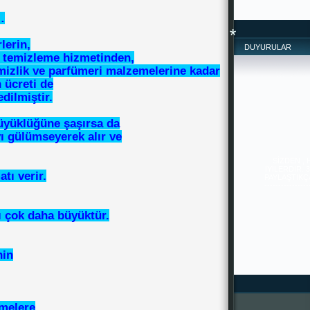
…
rlerin,
DUYURULAR
ru temizleme hizmetinden,
emizlik ve parfümeri malzemelerine kadar
 ücreti de
dilmiştir.
üyüklüğüne şaşırsa da
yı gülümseyerek alır ve
SİZDEN ,
İYİLERDİR. 
PAYLAŞTIKÇA 
--------------
-------
tı verir.
*
ı çok daha büyüktür.
nin
emelere