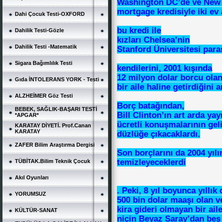
Washington DC’de ve New 
mortgage kredisiyle iki ev 
Dahi Çocuk Testi-OXFORD
bu kredi ile
Dahilik Testi-Gözle
kızları Chelsea’nin
Dahilik Testi -Matematik
Stanford Üniversitesi para
Sigara Bağımlılık Testi
kendilerini, 2001 kışında
12 milyon dolar borcu olan
Gıda İNTOLERANS YORK - Testi
bir aile haline getirdiğini a
ALZHEİMER Göz Testi
Borç batağından,
BEBEK, SAĞLIK-BAŞARI TESTİ
Bill Clinton’ın art arda yay
*APGAR*
ücretli konuşmalarının geli
KARATAY DİYETİ. Prof.Canan
KARATAY
düzlüğe çıkacaklardı.
ZAFER Bilim Araştırma Dergisi
Son borçlarını da 2004 yıl
temizleyeceklerdi
TÜBİTAK.Bilim Teknik Çocuk
Akıl Oyunları
. Peki, 8 yıl boyunca yıllık
YORUMSUZ
500 bin dolar maaşı olan v
kira gideri olmayan bir ail
KÜLTÜR-SANAT
niçin Beyaz Saray’dan beş 