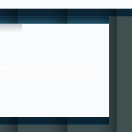
 HİÇBİR ÜCRET-KARŞILIK BEKLEMEYENLERE UYUN , ONLAR ;
36/21 ---- SORUNLAR PAYLAŞTIKÇA AZALIR ---- ++++ MUTLULUK
ÇOĞALIR+++ BİZE YAZABİLİRSİNİZ. ---------------------------------
---------------------------- HIZIRACİL DANIŞMANLIĞI ---------------------
----------------------------------------------- tugra113@gmail.com
SAYGILARIMIZLA.