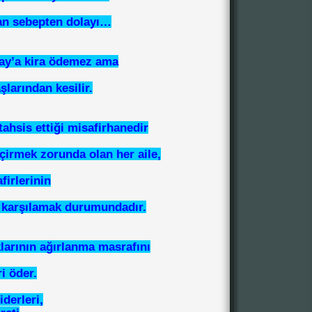
an sebepten dolayı…
ay’a kira ödemez ama
larından kesilir.
tahsis ettiği misafirhanedir
eçirmek zorunda olan her aile,
firlerinin
i karşılamak durumundadır.
larının ağırlanma masrafını
i öder.
iderleri,