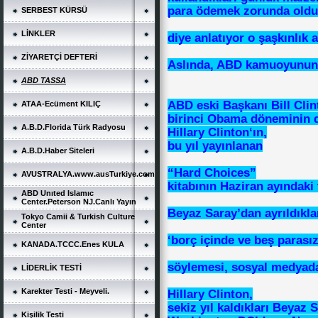
para ödemek zorunda oldu
SERBEST KÜRSÜ
LİNKLER
diye anlatıyor o şaşkınlık a
ZİYARETÇİ DEFTERİ
Aslında, ABD kamuoyunun 
ABD TASSA
ABD eski Başkanı Bill Clin
ATAA-Ecüment KILIÇ
birinci Obama döneminin d
A.B.D.Florida Türk Radyosu
Hillary Clinton‘ın,
bu yıl yayınlanan
A.B.D.Haber Siteleri
“Hard Choices”
AVUSTRALYA.www.ausTurkiye.com
kitabının Haziran ayındaki 
ABD Unıted Islamıc
Center.Peterson NJ.Canlı Yayın
Beyaz Saray’dan ayrıldıkla
Tokyo Camii & Turkish Culture
Center
‘borç içinde ve beş parasız
KANADA.TCCC.Enes KULA
söylemesi, sosyal medyada
LİDERLİK TESTİ
Karekter Testi - Meyveli.
Hillary Clinton,
sekiz yıl kaldıkları Beyaz 
Kişilik Testi