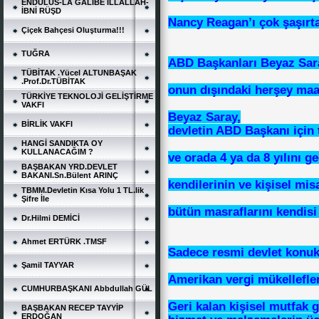
ENDÜLÜS-LA GALİBE İLLALLAH-
İBNİ RÜŞD
Nancy Reagan’ı çok şaşırt
Çiçek Bahçesi Oluşturma!!!
TUĞRA
ABD Başkanları Beyaz Sar
TÜBİTAK .Yücel ALTUNBAŞAK
.Prof.Dr.TÜBİTAK
onun dışındaki herşey maaş
TÜRKİYE TEKNOLOJİ GELİŞTİRME
VAKFI
Beyaz Saray,
BİRLİK VAKFI
devletin ABD Başkanı için 
HANGİ SANDIKTA OY
KULLANACAĞIM ?
ve orada 4 ya da 8 yılını g
BAŞBAKAN YRD.DEVLET
BAKANI.Sn.Bülent ARINÇ
kendilerinin ve kişisel misa
TBMM.Devletin Kısa Yolu 1 TL.lik
Şifre İle
bütün masraflarını kendis
Dr.Hilmi DEMİCİ
Ahmet ERTÜRK .TMSF
Sadece resmi devlet konuk
Şamil TAYYAR
Amerikan vergi mükellefler
CUMHURBAŞKANI Abbdullah GÜL
Geri kalan kişisel mutfak g
BAŞBAKAN RECEP TAYYİP
ERDOĞAN