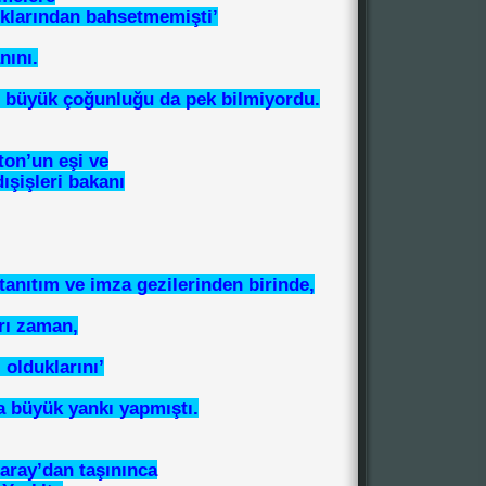
klarından bahsetmemişti’
nını.
büyük çoğunluğu da pek bilmiyordu.
ton’un eşi ve
ışişleri bakanı
tanıtım ve imza gezilerinden birinde,
rı zaman,
 olduklarını’
 büyük yankı yapmıştı.
Saray’dan taşınınca