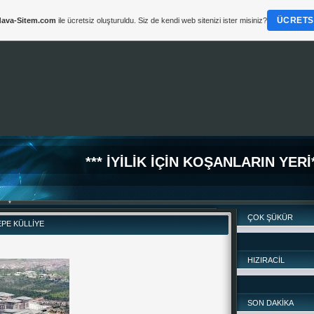
ÜCRETSI
ava-Sitem.com
ile ücretsiz oluşturuldu. Siz de kendi web sitenizi ister misiniz?
*** İYİLİK İÇİN KOŞANLARIN YERİ*
ÇOK ŞÜKÜR
PE KÜLLİYE
HIZIRACİL
SON DAKİKA