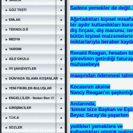
SAĞLIK
Sadece yemekler de değil
GÖZ TESTİ
Ağırladıkları kişisel misafi
EMLAK
bir aydır kullandıkları ku
diş fırçası, diş macunu, t
TEKNOLOJİ
bütün kişisel malzemelerin
MEDYA
miktarlarıyla beraber kayde
YARDIM
Ronald Reagan, hesabın b
görevlinin getirdiği fatura
AİLE OKULU
muhasebeye
İYİ ŞAHSİYETLER
maaşından ödenmesi talima
DÜNYADA İSLAMA KOŞANLAR
Kocasının aksine
YENİ FİKİRLER-BULUŞLAR
Nancy Reagan’ın şaşkınlığ
ENGELLİLER - Neden Ben !!!
Anılarında,
GİRİŞİMCİLER
‘kimse bize Başkan ve Eşi
Beyaz Saray’da yaşarken
T.İ.K.A
yedikleri yemeklere ve
SÖZLER
kullandıkları günlük malz