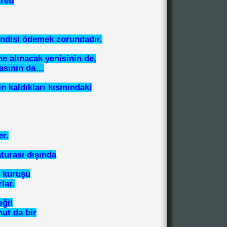
reti
endisi ödemek zorundadır.
e alınacak yenisinin de,
lasının da…
n kaldıkları kısmındaki
er.
aturası dışında
r kuruşu
lar.
ğil
nut da bir