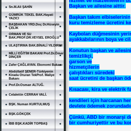
hizmet ve malzemelerin üc
Başkan ve ailesine aittir.
Sn.M.Ali ŞAHİN
GÜMRÜK TEKEL BAK.Hayati
Başkan takım elbiselerinin
YAZICI
kuru temizleme ücretini k
BAŞBAKAN YRD.Doç Dr.Hüseyin
ÇELİK
Kaybolan düğmesinin yerin
ORMAN VE SU
BAK.PROF.DR.VEYSEL EROĞLU
ayakkabılarının boya ve ci
ULAŞTIRMA BAK.BİNALİ YILDIRIM
Konutun başkan ve ailesini
MİLLİ EĞİTİM BAKANI Prof.Dr.Ömer
temizlikçi,
DİNÇER
garson ve
Zafer ÇAĞLAYAN. Ekonomi Bakanı
hizmetçilerin
Abdüllatif ŞENER-Türkiyenin
çalıştıkları süredeki
Kirada Oturan TekProf. Maliye
saat ücretini de başkan öd
Bakanı
Prof.Dr.Osman ALTUĞ.
Kısacası, kira ve elektrik f
Celalettin CERRAH VALİ.
kendileri için harcanan he
BŞK. Numan KURTULMUŞ
devlete ödemek zorundadır
BŞK.GÖKÇEK
Çünkü, ABD bir monarşi de
bir cumhuriyettir ve bu ko
İBB BŞK.KADİR TOPBAŞ