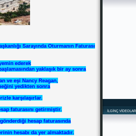
*
aşkanlığı Sarayında Oturmanın Faturası
 yemin ederek
aşlamasından yaklaşık bir ay sonra
n ve eşi Nancy Reagan,
eğini yedikten sonra
izle karşılaşırlar.
ap faturasını getirmiştir.
İLGİNÇ VİDEOLAR
 gönderdiği hesap faturasında
rinin hesabı da yer almaktadır.