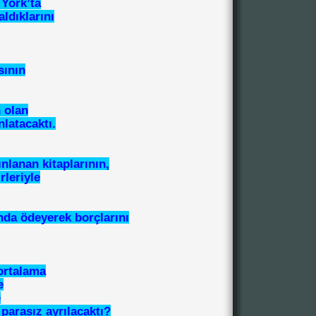
York’ta
aldıklarını
sının
 olan
nlatacaktı.
ınlanan kitaplarının,
rleriyle
ında ödeyerek borçlarını
 ortalama
e
e
parasız ayrılacaktı?