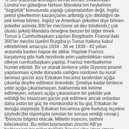
Londra’nın göbeğine Nelson Mandela’nın heykelinin
“özgürlük” konusunda yaptığı çalışmalardan değil, İngiliz
petrol şirketlerinin kazançlarını arttırdığı için dikildiğini de
pek kimse bilmez. İngiliz ve Amerikan şirketleri diye bilinen
şirketler aslında 300’ler meclisine ait dev tröstlerdir.( çok
uluslu şirket) Mandela örneğine benzer bir diğer örnek
Tunus’a Cumhurbaşkanı yapılan Burgibadır. Fransa’daki
300’ler meclisi üyeleri Burgiba'yı Tunus halkına kabul
ettirebilmek amacıyla 1934 - 36 ve 1938 - 42 yılları
arasında kasten hapse de attılar. Hapiste Fransız
karşıtıymış gibi halk nezdinde prim yaptırıldıktan sonra
ülkeye cumhurbaşkanı yapılıp, Fransız menfaatlerine
hizmet ettirildi. Bir sır olarak binlerce yıldır Siyonist piramit
yapılanması içinde dünyada varlığını sürdüren bu kural
tanımaz gücün aziz Erbakan hocamız tarafından açığa
çıkarılıp deşifre edilmesi önemlidir. Şimdiye kadar binlerce
yıldır açığa çıkarılamayan, haklarında tek kelime
edilmeyen, sırlarını açığa çıkaranların bir şekilde yok
om
edildiği bu muazzam gücün yok edilmesi ancak onlardan
daha üstün bir güç ile mümkündür ki bu güç Erbakan ile
on NJ.Canlı Yayın
doruğa ulaşmıştır. Erbakan hocamıza göre kurtuluş reçetesi
şöyledir;(bir röportajda sorulan bir soruya verdiği cevap;)
“Birincisi bilginiz olacak. Milletin inancını, tarihini
nter
bileceksiniz. Bu millet boynundan zincirle AB’ye