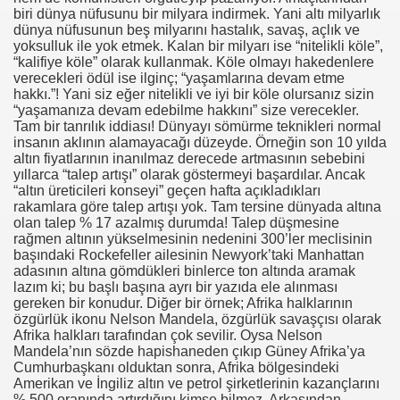
biri dünya nüfusunu bir milyara indirmek. Yani altı milyarlık
dünya nüfusunun beş milyarını hastalık, savaş, açlık ve
yoksulluk ile yok etmek. Kalan bir milyarı ise “nitelikli köle”,
“kalifiye köle” olarak kullanmak. Köle olmayı hakedenlere
verecekleri ödül ise ilginç; “yaşamlarına devam etme
hakkı.”! Yani siz eğer nitelikli ve iyi bir köle olursanız sizin
“yaşamanıza devam edebilme hakkını” size verecekler.
Tam bir tanrılık iddiası! Dünyayı sömürme teknikleri normal
insanın aklının alamayacağı düzeyde. Örneğin son 10 yılda
altın fiyatlarının inanılmaz derecede artmasının sebebini
yıllarca “talep artışı” olarak göstermeyi başardılar. Ancak
“altın üreticileri konseyi” geçen hafta açıkladıkları
rakamlara göre talep artışı yok. Tam tersine dünyada altına
olan talep % 17 azalmış durumda! Talep düşmesine
rağmen altının yükselmesinin nedenini 300’ler meclisinin
başındaki Rockefeller ailesinin Newyork’taki Manhattan
adasının altına gömdükleri binlerce ton altında aramak
lazım ki; bu başlı başına ayrı bir yazıda ele alınması
gereken bir konudur. Diğer bir örnek; Afrika halklarının
özgürlük ikonu Nelson Mandela, özgürlük savaşçısı olarak
Afrika halkları tarafından çok sevilir. Oysa Nelson
Mandela’nın sözde hapishaneden çıkıp Güney Afrika’ya
Cumhurbaşkanı olduktan sonra, Afrika bölgesindeki
Amerikan ve İngiliz altın ve petrol şirketlerinin kazançlarını
% 500 oranında artırdığını kimse bilmez. Arkasından