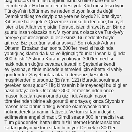
bağlanacak bir millet değildir. İkincisi ülke idare etmek
tecrübe ister. Hiçbirinin tecrübesi yok. Kürt meselesi diyor,
Türkiye’nin bölünmesine neden oluyor, fakında değil.
Demokratikleşme deyip orta yere ne koydu? Kıbrıs diyor,
Kıbrıs ne hale geldi? Çözemez çünkü bu tecrübe, hidayet
ister ki bu Allah vergisidir. Feraset ister, dirayet ister. Bir de
şuurlu insan olacaksınız. Vizyonunuz olacak ve Türkiye’yi
nereye götüreceğinizi bileceksiniz. Bu nedenle böyle
gitmez. Biz çocuğun asıl anasıyız.” Son olarak Adnan
Oktarın, Erbakan’dan sonra 300’ler meclisi hakkında
yaptığı açıklama da kısa ve ilginçtir; “bunlar insan kılığında
300 iblistir” Aslında Kuranı iyi okuyan 300’ler meclisi
hakkında en doğru cevaba ulaşabilir; Şeytanlar kendi
evliyasına, sizinle mücadele etmeleri için elbette ki vahiy
gönderirler. Şayet onlara itaat ederseniz; kesinlikle
müşriklerden olursunuz (En'am, 121) Burada sorulması
gereken soru şudur? Hiç kimsenin bilemeyeceği bu bilgiler
nasıl ortaya çıktı. Öncelikle 300’ler meclisinden önce
mason locaları aynı oranda gizli idi. Ancak mason
törenlerinden birine ait görüntüler ortaya çıkınca Siyonizm
mason localarının artık güvende olamayacaklarına
hükmederek tamamını lağvetti. Ve tüm sırlarını deşifre
edilmesine engel olmadı. Şimdi sırada 300’ler meclisi var.
Tüm gündemleri hatta ultra hızlı internet konferanslarına
kadar giriliyor ve tüm sırları biliniyor. Demek ki 300’ler
*APGAR*