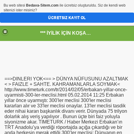
Bu web sitesi
Bedava-Sitem.com
ile ücretsiz oluşturuldu. Siz de kendi web
sitenizi ister misiniz?
ÜCRETSIZ KAYIT OL
*** İYİLİK İÇİN KOŞANLARIN YERİ***
RKİYE ULAŞ-İŞ. ***SERVİS VE ULAŞIM ÇALIŞANLARININ, 
==>DINLERI YOK<== > DÜNYA NÜFUSUNU AZALTMAK
 SERVİSİ
< > FAIZLE + SAHTE. KAHRAMANLARLA SOYMAK<
http://www.timeturk.com/tr/2014/02/05/erbakan-yillar-once-
uyarmisti-300-ler-meclisi.html 05.02.2014 11:25 Erbakan
yıllar önce uyarmıştı: 300'ler meclisi 300′ler meclisi
kararları alır ve 33′ler meclisi onaylar. 13′ler meclisi tasdik
eder nihai kararı başkanlık divanı verir. Dünyada 75 trilyon
dolarlık alış veriş yapılıyor . Bunun üçte biri faiz yoluyla
siyonizme akar. TIMETURK / Haber Merkezi Erbakan’ın
TRT Anadolu’ya verdiği röportajda açığa çıkardığı ve bir
anda herkesin merak ettiği 300’ler meclisi; Dünyanın en
R - HİDROJEN ENERJİ MRK *NASIL ENGELLENDİ* !!!