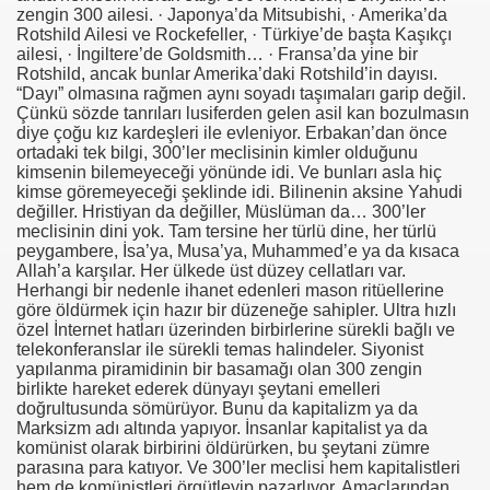
zengin 300 ailesi. · Japonya’da Mitsubishi, · Amerika’da
Rotshild Ailesi ve Rockefeller, · Türkiye’de başta Kaşıkçı
se) -Engellenen Mühendis !!!
ailesi, · İngiltere’de Goldsmith… · Fransa’da yine bir
Rotshild, ancak bunlar Amerika’daki Rotshild’in dayısı.
İ.M.D.E.S. Halal Food
“Dayı” olmasına rağmen aynı soyadı taşımaları garip değil.
Çünkü sözde tanrıları lusiferden gelen asil kan bozulmasın
diye çoğu kız kardeşleri ile evleniyor. Erbakan’dan önce
ortadaki tek bilgi, 300’ler meclisinin kimler olduğunu
kimsenin bilemeyeceği yönünde idi. Ve bunları asla hiç
RNEĞİ AS-DER.
kimse göremeyeceği şeklinde idi. Bilinenin aksine Yahudi
değiller. Hristiyan da değiller, Müslüman da… 300’ler
meclisinin dini yok. Tam tersine her türlü dine, her türlü
Jİ
peygambere, İsa’ya, Musa’ya, Muhammed’e ya da kısaca
Allah’a karşılar. Her ülkede üst düzey cellatları var.
Herhangi bir nedenle ihanet edenleri mason ritüellerine
göre öldürmek için hazır bir düzeneğe sahipler. Ultra hızlı
OLOJİ TARİHİ MÜZESİ
özel İnternet hatları üzerinden birbirlerine sürekli bağlı ve
telekonferanslar ile sürekli temas halindeler. Siyonist
yapılanma piramidinin bir basamağı olan 300 zengin
birlikte hareket ederek dünyayı şeytani emelleri
doğrultusunda sömürüyor. Bunu da kapitalizm ya da
Marksizm adı altında yapıyor. İnsanlar kapitalist ya da
komünist olarak birbirini öldürürken, bu şeytani zümre
parasına para katıyor. Ve 300’ler meclisi hem kapitalistleri
hem de komünistleri örgütleyip pazarlıyor. Amaçlarından