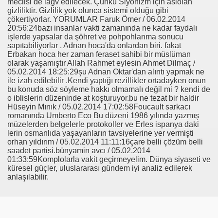
meclisi de lağv edilecek. Çünkü Siyonizm için aslolan
gizliliktir. Gizlilik yok olunca sistemi olduğu gibi
ARATAY
çökertiyorlar. YORUMLAR Faruk Ömer / 06.02.2014
20:56:24bazı insanlar vakti zamanında ne kadar faydalı
işlerde yapsalar da şöhret ve pohpohlanma sonucu
sapıtabiliyorlar . Adnan hoca'da onlardan biri. fakat
Erbakan hoca her zaman feraset sahibi bir müslüman
olarak yaşamıştır Allah Rahmet eylesin Ahmet Dilmaç /
05.02.2014 18:25:29şu Adnan Oktar'dan alıntı yapmak ne
ile izah edilebilir .Kendi yaptığı rezillikler ortadayken onun
bu konuda söz söyleme hakkı olmamalı değil mi ? kendi de
o iblislerin düzeninde at koşturuyor.bu ne tezat bir haldir
Hüseyin Mınık / 05.02.2014 17:02:58Foucault sarkacı
romanında Umberto Eco Bu düzeni 1986 yılında yazmış
müzelerden belgelerle protokoller ve Erles ispanya daki
lerin osmanlıda yaşayanların tavsiyelerine yer vermişti
 İBNİ RÜŞD
orhan yıldırım / 05.02.2014 11:11:16çare belli çözüm belli
saadet partisi.bünyamin avcı / 05.02.2014
01:33:59Komplolarla vakit geçirmeyelim. Dünya siyaseti ve
küresel güçler, uluslararası gündem iyi analiz edilerek
anlaşılabilir.
rof.Dr.TÜBİTAK