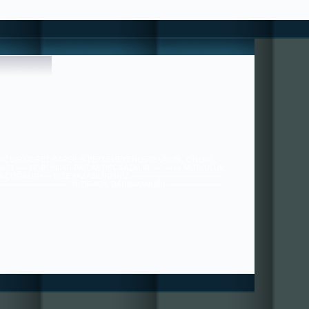
 HİÇBİR ÜCRET-KARŞILIK BEKLEMEYENLERE UYUN , ONLAR ;
36/21 ---- SORUNLAR PAYLAŞTIKÇA AZALIR ---- ++++ MUTLULUK
ÇOĞALIR+++ BİZE YAZABİLİRSİNİZ. ---------------------------------
---------------------------- HIZIRACİL DANIŞMANLIĞI ---------------------
----------------------------------------------- tugra113@gmail.com
SAYGILARIMIZLA.