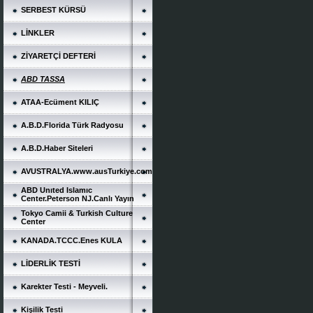
SERBEST KÜRSÜ
LİNKLER
ZİYARETÇİ DEFTERİ
ABD TASSA
ATAA-Ecüment KILIÇ
A.B.D.Florida Türk Radyosu
A.B.D.Haber Siteleri
AVUSTRALYA.www.ausTurkiye.com
ABD Unıted Islamıc
Center.Peterson NJ.Canlı Yayın
Tokyo Camii & Turkish Culture
Center
KANADA.TCCC.Enes KULA
LİDERLİK TESTİ
Karekter Testi - Meyveli.
Kişilik Testi