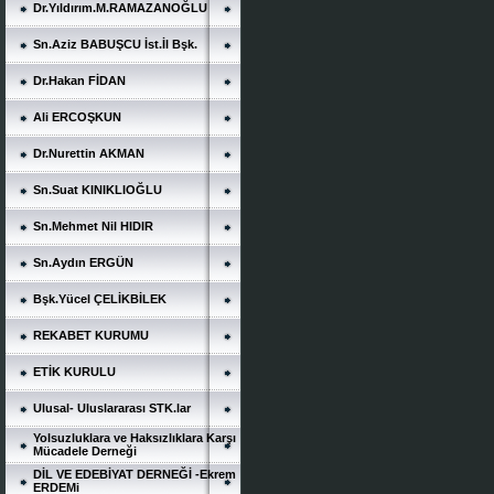
Dr.Yıldırım.M.RAMAZANOĞLU
Sn.Aziz BABUŞCU İst.İl Bşk.
Dr.Hakan FİDAN
Ali ERCOŞKUN
Dr.Nurettin AKMAN
Sn.Suat KINIKLIOĞLU
Sn.Mehmet Nil HIDIR
Sn.Aydın ERGÜN
Bşk.Yücel ÇELİKBİLEK
REKABET KURUMU
ETİK KURULU
Ulusal- Uluslararası STK.lar
Yolsuzluklara ve Haksızlıklara Karşı
Mücadele Derneği
DİL VE EDEBİYAT DERNEĞİ -Ekrem
ERDEMi