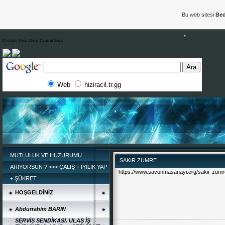
Bu web sitesi
Bed
Create Your Own Countdown
Web
hiziracil.tr.gg
*
MUTLULUK VE HUZURUMU
SAKIR ZUMRE
ARIYORSUN ? >>> ÇALIŞ + İYİLİK YAP
https://www.savunmasanayi.org/sakir-zumre
+ ŞÜKRET
*
HOŞGELDİNİZ
Abdurrahim BARIN
SERVİS SENDİKASI. ULAŞ İŞ