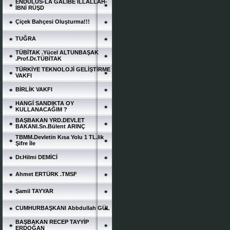
ENDÜLÜS-LA GALİBE İLLALLAH-
İBNİ RÜŞD
Çiçek Bahçesi Oluşturma!!!
TUĞRA
TÜBİTAK .Yücel ALTUNBAŞAK
.Prof.Dr.TÜBİTAK
TÜRKİYE TEKNOLOJİ GELİŞTİRME
VAKFI
BİRLİK VAKFI
HANGİ SANDIKTA OY
KULLANACAĞIM ?
BAŞBAKAN YRD.DEVLET
BAKANI.Sn.Bülent ARINÇ
TBMM.Devletin Kısa Yolu 1 TL.lik
Şifre İle
Dr.Hilmi DEMİCİ
Ahmet ERTÜRK .TMSF
Şamil TAYYAR
CUMHURBAŞKANI Abbdullah GÜL
BAŞBAKAN RECEP TAYYİP
ERDOĞAN