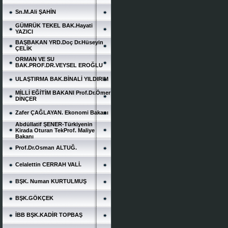
Sn.M.Ali ŞAHİN
GÜMRÜK TEKEL BAK.Hayati
YAZICI
BAŞBAKAN YRD.Doç Dr.Hüseyin
ÇELİK
ORMAN VE SU
BAK.PROF.DR.VEYSEL EROĞLU
ULAŞTIRMA BAK.BİNALİ YILDIRIM
MİLLİ EĞİTİM BAKANI Prof.Dr.Ömer
DİNÇER
Zafer ÇAĞLAYAN. Ekonomi Bakanı
Abdüllatif ŞENER-Türkiyenin
Kirada Oturan TekProf. Maliye
Bakanı
Prof.Dr.Osman ALTUĞ.
Celalettin CERRAH VALİ.
BŞK. Numan KURTULMUŞ
BŞK.GÖKÇEK
İBB BŞK.KADİR TOPBAŞ