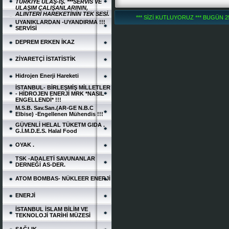
TÜRKİYE ULAŞ-İŞ. ***SERVİS VE
ULAŞIM ÇALIŞANLARININ,
ALINTERİ HAREKETİNİN TEK SESİ.
*** SİZİ KUTLUYORUZ *** BUGÜN 252
UYANIKLARDAN -UYANDIRMA !!!
SERVİSİ
DEPREM ERKEN İKAZ
ZİYARETÇİ İSTATİSTİK
Hidrojen Enerji Hareketi
İSTANBUL- BİRLEŞMİŞ MİLLETLER
- HİDROJEN ENERJİ MRK *NASIL
ENGELLENDİ* !!!
M.S.B. Sav.San.(AR-GE N.B.C
Elbise) -Engellenen Mühendis !!!
GÜVENLİ HELAL TÜKETM GIDA .
G.İ.M.D.E.S. Halal Food
OYAK .
TSK -ADALETİ SAVUNANLAR
DERNEĞİ AS-DER.
ATOM BOMBAS- NÜKLEER ENERJİ
ENERJİ
İSTANBUL İSLAM BİLİM VE
TEKNOLOJİ TARİHİ MÜZESİ