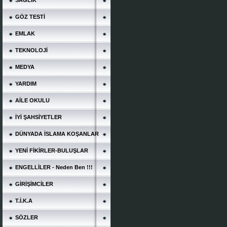
SAĞLIK
GÖZ TESTİ
EMLAK
TEKNOLOJİ
MEDYA
YARDIM
AİLE OKULU
İYİ ŞAHSİYETLER
DÜNYADA İSLAMA KOŞANLAR
YENİ FİKİRLER-BULUŞLAR
ENGELLİLER - Neden Ben !!!
GİRİŞİMCİLER
T.İ.K.A
SÖZLER