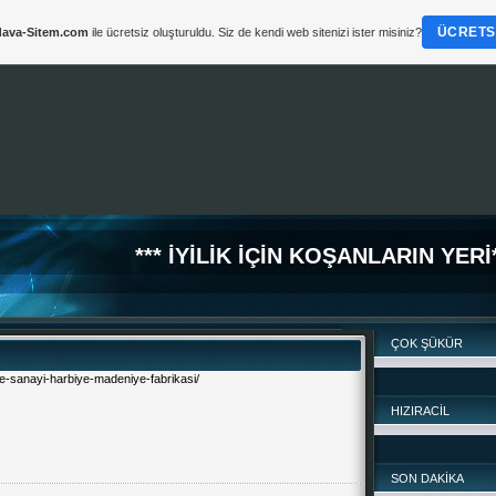
ÜCRETSI
ava-Sitem.com
ile ücretsiz oluşturuldu. Siz de kendi web sitenizi ister misiniz?
*
*** İYİLİK İÇİN KOŞANLARIN YERİ*
ÇOK ŞÜKÜR
-sanayi-harbiye-madeniye-fabrikasi/
HIZIRACİL
SON DAKİKA