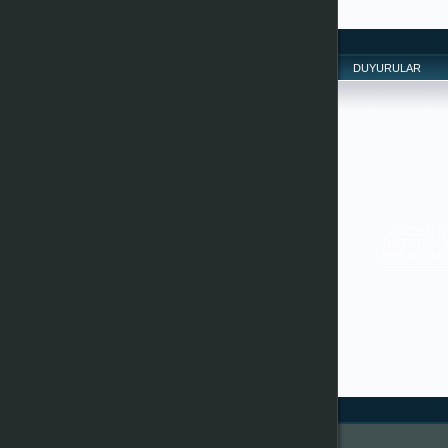
DUYURULAR
SİZDEN ,
İYİLERDİR. 
PAYLAŞTIKÇA 
--------------
-------