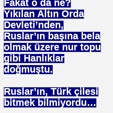
Fakat o da ne?
Yıkılan Altın Orda
Devleti’nden,
. "DUA"LAR
Ruslar’ın başına bela
olmak üzere nur topu
MANMIYOR. MUSEVIMI OLUR
gibi Hanlıklar
doğmuştu.
R YAPABILIR
S PLAKASI ÖNLENEMEZ
Ruslar’ın, Türk çilesi
OPTAŞ
bitmek bilmiyordu…
NCEKI ABDURRAHIM BARINA "sÖZÜ"