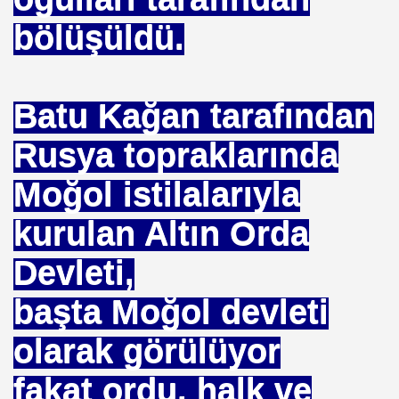
uslararası Enerji Düzenleyicileri Konfederasyonu Başka
bölüşüldü.
Batu Kağan tarafından
Rusya topraklarında
Moğol istilalarıyla
eyin
kurulan Altın Orda
.YUNUS ERDOĞAN
Devleti,
başta Moğol devleti
olarak görülüyor
 NASIL UYGULANDI-
fakat ordu, halk ve
RNEĞİ