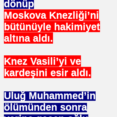
dönüp
Moskova Knezliği’ni
DERIN MESALARININ SIRRI ?
bütünüyle hakimiyet
altına aldı.
IZLEME KARIŞIMI
R ÖRGÜTÜ ALPER TAN
Knez Vasili’yi ve
kardeşini esir aldı.
ALARI
yla Yola Çıkan Islamcılar Şimdi Yokolışlarının Hikayesini
Uluğ Muhammed’in
Aşılama Makinası
ölümünden sonra