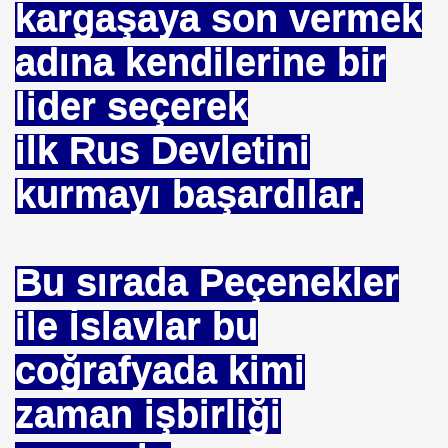
kargaşaya son vermek
adına kendilerine bir
lider seçerek
ilk Rus Devletini
HİZMET VAKFI
kurmayı başardılar.
İ ADAMI-İSMAİL TOPKAR
Bu sırada Peçenekler
ile İslavlar bu
coğrafyada kimi
zaman işbirliği