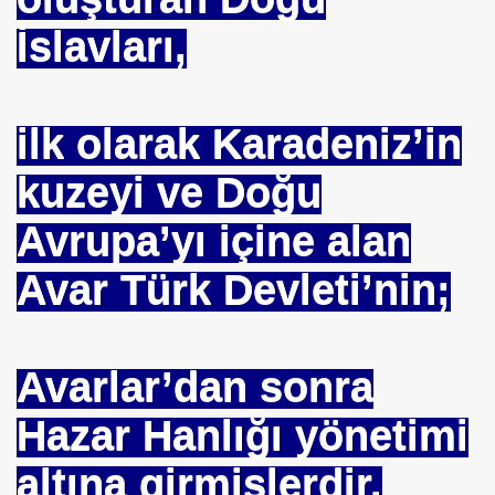
ICI
İslavları,
 ÇELİK
EYSEL EROĞLU
ilk olarak Karadeniz’in
IM
kuzeyi ve Doğu
mer DİNÇER
Avrupa’yı içine alan
nı
Avar Türk Devleti’nin;
da Oturan TekProf. Maliye Bakanı
Avarlar’dan sonra
Hazar Hanlığı yönetimi
altına girmişlerdir.