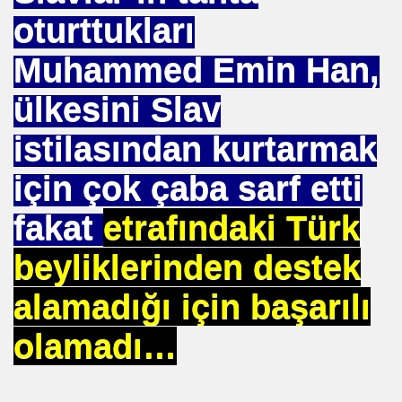
SEÇTI
oturttukları
UHTAR. ENDÜLÜS. SELAHADDIN EYYUBİ. ISTANBULUN F
Muhammed Emin Han,
TETİKÇİNİN ITIRAFLARI.
ülkesini Slav
EKREM. ŞAMA
istilasından kurtarmak
IŞINI ARARKEN. MÜSLÜMAN OLDU
için çok çaba sarf etti
FERUDUN BATMANGHELID
fakat
etrafındaki Türk
beyliklerinden destek
ART. VARMI AV MEHMET. OKUTAN .
alamadığı için başarılı
unay. DEMİRCAN
olamadı…
EZAMAN ÇEKEMEZ
.HAZRET. SIRATI MÜSTAKIM. DOĞRU YOL .