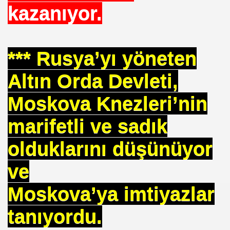
 SÜLEYMAN GÖKOĞLU
kazanıyor.
NI .DR UMUT YILDIZ
*** Rusya’yı yöneten
i Hainini Yetiştiren Ülke Yoktur
Altın Orda Devleti,
Moskova Knezleri’nin
Tarihi Eserleri Koruma ve Araştırma Derneği . İSTED
marifetli ve sadık
sını NASIL kazanabilirim
olduklarını düşünüyor
VETİNİ BAĞIŞ YAPTI
ve
İN PURSA
Moskova’ya imtiyazlar
TTI
tanıyordu.
SUÇ OLURMU .PROF.DR.ONUR HAMZAOĞLU