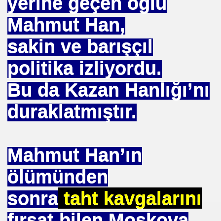
yerine geçen oğlu
 EDEN MÜSLÜMAN KAZANIR
Mahmut Han,
sakin ve barışçıl
politika izliyordu.
YOR. HOROZ TILKI HIKAYESI
Bu da Kazan Hanlığı’nı
SON
duraklatmıştır.
UZAĞI
Mahmut Han’ın
ölümünden
ILMASI
sonra
taht kavgalarını
fırsat bilen Moskova
 ETTİ