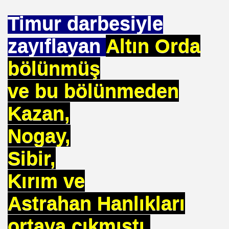
Timur darbesiyle
zayıflayan
Altın Orda
 --- BENI KUCAKLAYAN ILK BEYAZ LIDER. ERBAKAN
bölünmüş
ve bu bölünmeden
TEKNE ORUCU NEDIR
Kazan,
A BIRINCISI SEÇTI
Nogay,
KOPENHAG KRITERLERIMI KOPENHAĞ
Sibir,
NIN EMRINDE. PROF KENAN DEMIRKOL
Kırım ve
 VİRÜS"
Astrahan Hanlıkları
ETIM MERKEZI AÇILDI
ortaya çıkmıştı.
SULTAN MEHMET