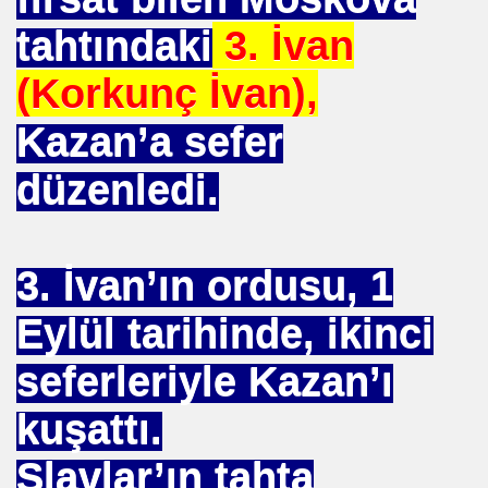
tahtındaki
3. İvan
. HALLETTIK SIRA REÇEPTE
(Korkunç İvan),
R İŞE BAŞLAMAK
Kazan’a sefer
düzenledi.
3. İvan’ın ordusu, 1
Eylül tarihinde, ikinci
K KÖTÜLÜKDE. YOKTUR
seferleriyle Kazan’ı
GÖR
kuşattı.
. İZZETBEGOVİÇ
Slavlar’ın tahta