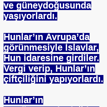
ve güneydoğusunda
yaşıyorlardı.
Hunlar’ın Avrupa’da
görünmesiyle İslavlar,
Hun idaresine girdiler.
Vergi verip, Hunlar’ın
çiftçiliğini yapıyorlardı.
Hunlar’ın
*APGAR*