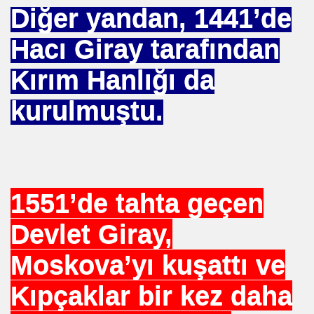
Diğer yandan, 1441’de
 AZIM ÇALIŞMA
Hacı Giray tarafından
ey SEVGI . MEVLANA
Kırım Hanlığı da
kurulmuştu.
RAŞLI. SINEMAYI. ALLAH YOLUNDA KULLANDI ISTANBU
1551’de tahta geçen
MI ATILIYOR
Devlet Giray,
Moskova’yı kuşattı ve
ERDEN (2018)
Kıpçaklar bir kez daha
şampiyonu olduk mu