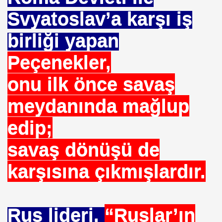
Svyatoslav’a karşı iş
birliği yapan
ojik Araştırmalar Mrk.
Peçenekler,
LUĞU
onu ilk önce savaş
meydanında mağlup
 BŞK. ENERJİ VERİMLİLİĞİ DER. BŞK
edip;
an Cezalandırılan Bürokrat
savaş dönüşü de
Eyüp Ensari ERGİN-Mehmet Kamil BERSE.
karşısına çıkmışlardır.
ME BAŞKANI
Rus lideri,
“Ruslar’ın