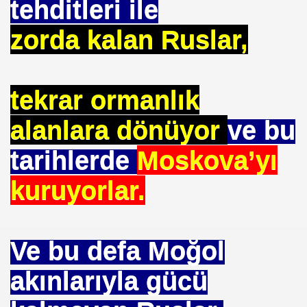
tehditleri ile
zorda kalan Ruslar,
 Yöntemi
tekrar ormanlık
TAŞ
alanlara dönüyor
ve bu
tarihlerde
Moskova’yı
OKMU EDİLİYOR YOSA
kuruyorlar.
N MÜSLÜMANLAR 969 HAREKETİ
ikayet
Ve bu defa Moğol
akınlarıyla gücü
İDROJEN YAKIT SUNUMU. HALİÇ KONGRE MRK.
 FATİH SERKAN KORKUT