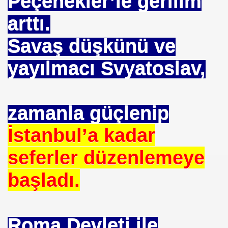
Peçenekler’le gerilim
 TIBBI =Türk+Rus+Çin Tıbbı
arttı.
ruk DURUKAN
Savaş düşkünü ve
yayılmacı Svyatoslav,
ARIŞIN .
zamanla güçlenip
iyede.*Prof. Dr. Nevzat TARHAN- NP GURUP KURUMLARI
İstanbul’a kadar
seferler düzenlemeye
İLK. sarı nokta tedavisi.DR.Güngör SOBACI
başladı.
İS.NEDENLERİ-TIP TEDAVİLERİ-ANADOLU HALK KÜLTÜR
SIZLIK. 1 e Al= 5 e Sat.
Roma Devleti ile