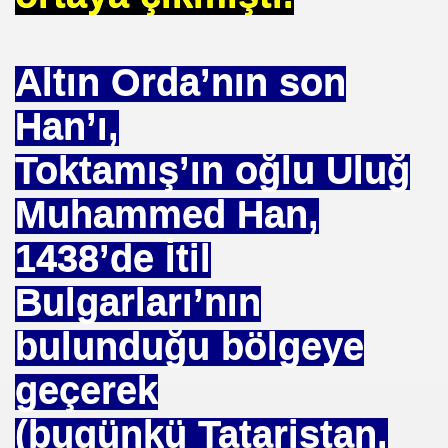
Altın Orda’nın son
 ZEHIRLENMESI YAPAR
Han’ı,
YI YÖNETENLER
Toktamış’ın oğlu Uluğ
Muhammed Han,
1438’de İtil
Bulgarları’nın
İ UNUT
bulunduğu bölgeye
MI EV HANIMIMI
geçerek
I DEĞİL
(bugünkü Tataristan,