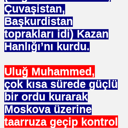
BASIT
Çuvaşistan,
 AYAĞA KALDIRAN HZ MUHAMMEDİN SÜNNETI
Başkurdistan
 AĞACAN
toprakları idi) Kazan
ALLAHA SIĞINIRIM
Hanlığı’nı kurdu.
vfik Başak ERSEN
KARMI
Uluğ Muhammed,
çok kısa sürede güçlü
bir ordu kurarak
MAK
Moskova üzerine
taarruza geçip kontrol
I