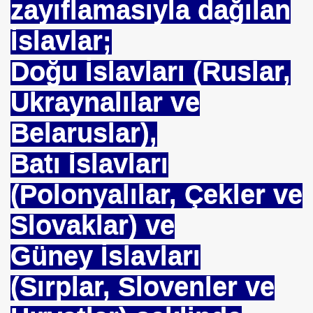
zayıflamasıyla dağılan
ARATAY
İslavlar;
Doğu İslavları (Ruslar,
Ukraynalılar ve
Belaruslar),
Batı İslavları
(Polonyalılar, Çekler ve
 İBNİ RÜŞD
Slovaklar) ve
Güney İslavları
(Sırplar, Slovenler ve
rof.Dr.TÜBİTAK