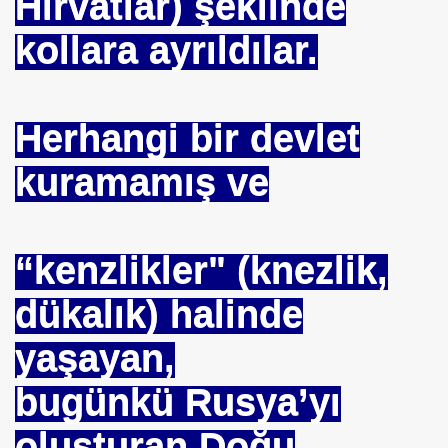
Hırvatlar) şeklinde
E VAKFI
kollara ayrıldılar.
CAĞIM ?
Herhangi bir devlet
.Sn.Bülent ARINÇ
kuramamış ve
fre İle
“kenzlikler" (knezlik,
dükalık) halinde
ÜL
yaşayan,
DOĞAN
bugünkü Rusya’yı
oluşturan Doğu