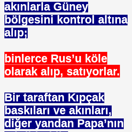
akınlarla Güney
mlak krizi bekliyor!
bölgesini kontrol altına
ouen FRANSA
alıp;
ci
TS-SEN
binlerce Rus’u köle
olarak alıp, satıyorlar.
NDING
Bir taraftan Kıpçak
Vermek .Dr.Hamdi KALYONCU
baskıları ve akınları,
 LÜTFÜ OFLAZ
diğer yandan Papa’nın
rı- 21NCİ YY.Cuma da Halife adına Hutbe Okunan Ülkeler 1