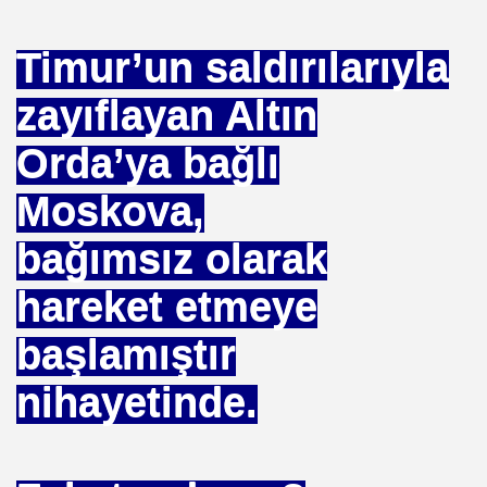
NASIL ÖLÜYOR
Timur’un saldırılarıyla
ERVET BELİRLİ ELLERDE TOPLANMAMALI
zayıflayan Altın
Orda’ya bağlı
ADAN MÜSLÜMANLAR
Moskova,
bağımsız olarak
EDENİYET. MEDİT. Medeniyetler İttifakı Enstitüsü
hareket etmeye
ILANLAR
başlamıştır
TERMİSİN.İHH .İNSANİ YARDIM VAKFI
nihayetinde.
 12 MİLYON 76 MİLYONA BAKARMI
İRİ