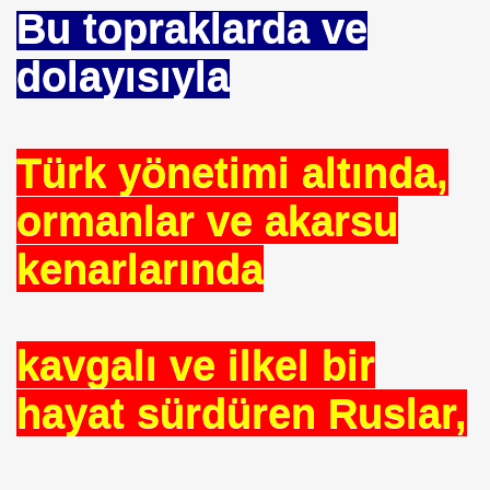
Bu topraklarda ve
dolayısıyla
rşı Mücadele Derneği
Türk yönetimi altında,
rem ERDEMi
ormanlar ve akarsu
kenarlarında
astmı ?
kavgalı ve ilkel bir
hayat sürdüren Ruslar,