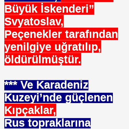
Büyük İskenderi”
Svyatoslav,
Peçenekler tarafından
EÇENLER Varmı?-WARREN BUFFET.
yenilgiye uğratılıp,
öldürülmüştür.
ALMAK
*** Ve Karadeniz
ISMİ REZERV SİSTEMİ-Prof.M.GÜNDOĞAN. Prof.G.ÇETİN
Kuzeyi’nde güçlenen
ları Birliği
Kıpçaklar,
I-
Rus topraklarına