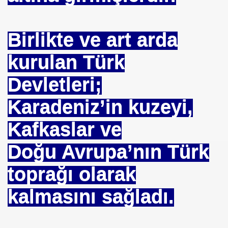
Birlikte ve art arda
kurulan Türk
Devletleri;
Karadeniz’in kuzeyi,
Kafkaslar ve
Doğu Avrupa’nın Türk
toprağı olarak
kalmasını sağladı.