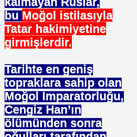
kalmayan Ruslar,
NTROL ALTINDA ERBAKANIN SUÇU NEDEN GÖNDERLDİ
bu
Moğol istilasıyla
İTURK
Tatar hakimiyetine
girmişlerdir.
İM
Tarihte en geniş
nası
topraklara sahip olan
0 YILLIK İMAM NEDEN ATILDI
Moğol İmparatorluğu,
ci.
Cengiz Han’ın
ölümünden sonra
UTLU OL
oğulları tarafından