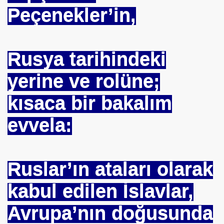
Peçenekler’in,
Rusya tarihindeki
yerine ve rolüne;
kısaca bir bakalım
evvela:
Ruslar’ın ataları olarak
om
kabul edilen İslavlar,
on NJ.Canlı Yayın
Avrupa’nın doğusunda
nter