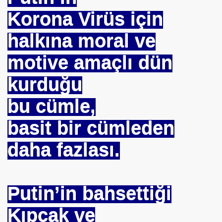
Korona Virüs için
halkına moral ve
motive amaçlı dün
kurduğu
bu cümle,
basit bir cümleden
daha fazlası.
Putin’in bahsettiği
Kıpçak ve