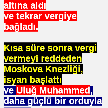
altına aldı
ve tekrar vergiye
bağladı.
u UYGUN
 DR .
Kısa süre sonra vergi
vermeyi reddeden
I
Moskova Knezliği,
isyan başlattı
İMAR ILERI GÖRÜŞLÜ GÜNEŞ ENERJI GÖNÜLLÜSÜ
ve
Uluğ Muhammed
,
TELERDE YOKTUR
daha güçlü bir orduyla
IN. YÜKSEK MIMAR