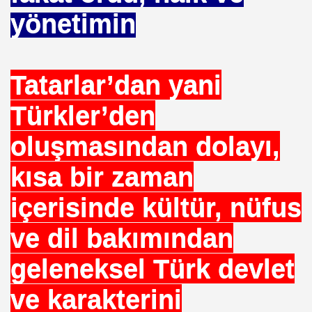
yönetimin
Tatarlar’dan yani
OR
Türkler’den
ABANCI BANKALAR.= UYGULANMIŞ ÇARE
oluşmasından dolayı,
E BÜROKRASİSİ
kısa bir zaman
aatında Bulunan sır. Mühendis Hikmet TOPLU
nluğa-ABD.
içerisinde kültür, nüfus
SAKÇI
ve dil bakımından
geleneksel Türk devlet
ve karakterini