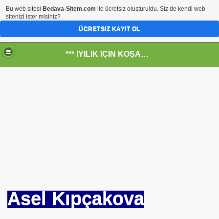
Bu web sitesi
Bedava-Sitem.com
ile ücretsiz oluşturuldu. Siz de kendi web
sitenizi ister misiniz?
ÜCRETSIZ KAYIT OL
*** İYİLİK İÇİN KOŞANLARIN YERİ***
RKİYE ULAŞ-İŞ. ***SERVİS VE ULAŞIM ÇALIŞANLARININ, 
 SERVİSİ
Asel Kıpçakova
R - HİDROJEN ENERJİ MRK *NASIL ENGELLENDİ* !!!