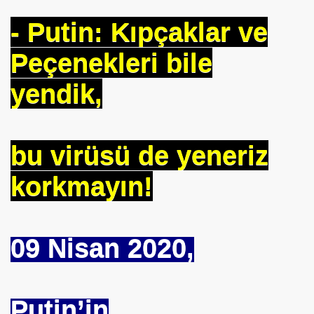
- Putin: Kıpçaklar ve
se) -Engellenen Mühendis !!!
Peçenekleri bile
İ.M.D.E.S. Halal Food
yendik,
RNEĞİ AS-DER.
bu virüsü de yeneriz
Jİ
korkmayın!
OLOJİ TARİHİ MÜZESİ
09 Nisan 2020,
Putin’in