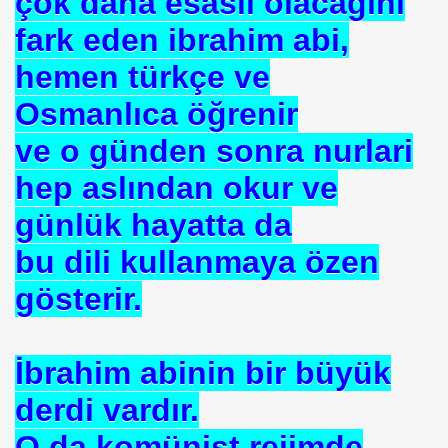
çok daha esaslı olacağını
fark eden ibrahim abi,
hemen türkçe ve
Osmanlıca öğrenir
ve o günden sonra nurlari
hep aslından okur ve
günlük hayatta da
bu dili kullanmaya özen
gösterir.
om
İbrahim abinin bir büyük
on NJ.Canlı Yayın
derdi vardır.
nter
O da komünist rejimde