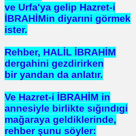
ve Urfa'ya gelip Hazret-i
ICI
İBRAHİMin diyarıni görmek
 ÇELİK
ister.
EYSEL EROĞLU
IM
Rehber, HALİL İBRAHİM
mer DİNÇER
dergahini gezdirirken
nı
bir yandan da anlatır.
da Oturan TekProf. Maliye Bakanı
Ve Hazret-i İBRAHİM in
annesiyle birlikte sığındıgi
mağaraya geldiklerinde,
rehber şunu söyler: