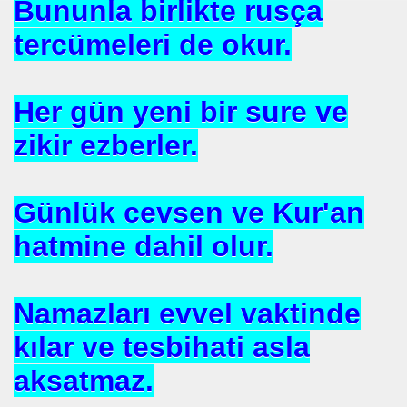
Bununla birlikte rusça
tercümeleri de okur.
Her gün yeni bir sure ve
zikir ezberler.
HİZMET VAKFI
İ ADAMI-İSMAİL TOPKAR
Günlük cevsen ve Kur'an
hatmine dahil olur.
Namazları evvel vaktinde
kılar ve tesbihati asla
aksatmaz.