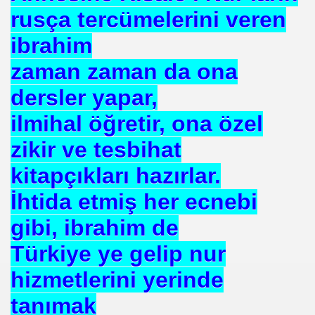
E VAKFI
rusça tercümelerini veren
ibrahim
CAĞIM ?
zaman zaman da ona
dersler yapar,
.Sn.Bülent ARINÇ
ilmihal öğretir, ona özel
fre İle
zikir ve tesbihat
kitapçıkları hazırlar.
İhtida etmiş her ecnebi
gibi, ibrahim de
ÜL
Türkiye ye gelip nur
DOĞAN
hizmetlerini yerinde
tanımak