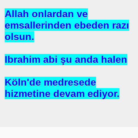
Allah onlardan ve
emsallerinden ebeden razı
olsun.
Ibrahim abi şu anda halen
Köln'de medresede
 Akıncı
hizmetine devam ediyor.
N -TIP BULUŞLARI
Murat GÜRSES