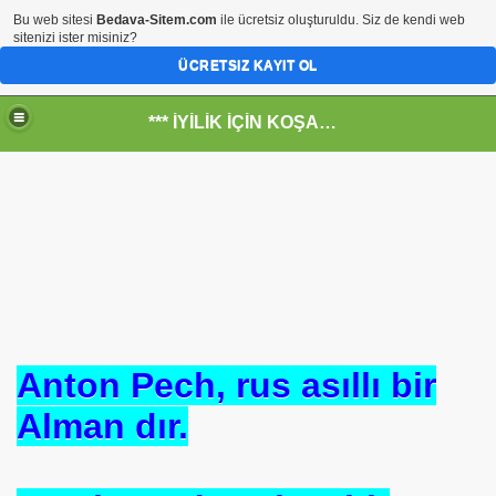
Bu web sitesi
Bedava-Sitem.com
ile ücretsiz oluşturuldu. Siz de kendi web
sitenizi ister misiniz?
ÜCRETSIZ KAYIT OL
*** İYİLİK İÇİN KOŞANLARIN YERİ***
RKİYE ULAŞ-İŞ. ***SERVİS VE ULAŞIM ÇALIŞANLARININ, 
 SERVİSİ
Anton Pech, rus asıllı bir
Alman dır.
R - HİDROJEN ENERJİ MRK *NASIL ENGELLENDİ* !!!