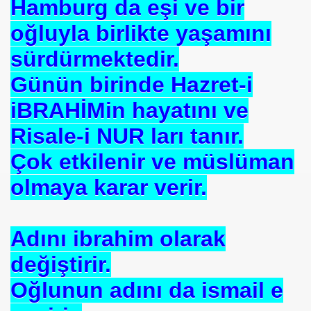
Hamburg da eşi ve bir
oğluyla birlikte yaşamını
se) -Engellenen Mühendis !!!
sürdürmektedir.
İ.M.D.E.S. Halal Food
Günün birinde Hazret-i
iBRAHİMin hayatını ve
RNEĞİ AS-DER.
Risale-i NUR ları tanır.
Jİ
Çok etkilenir ve müslüman
olmaya karar verir.
OLOJİ TARİHİ MÜZESİ
Adını ibrahim olarak
değiştirir.
Oğlunun adını da ismail e