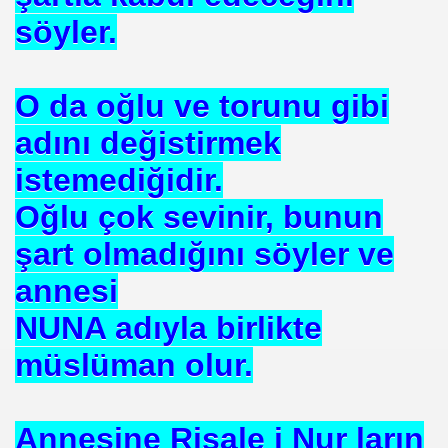
söyler.
ARATAY
O da oğlu ve torunu gibi
adını değistirmek
istemediğidir.
Oğlu çok sevinir, bunun
şart olmadığını söyler ve
annesi
 İBNİ RÜŞD
NUNA adıyla birlikte
müslüman olur.
rof.Dr.TÜBİTAK
Annesine Risale i Nur ların