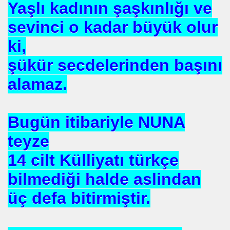
Yaşlı kadının şaşkınlığı ve
sevinci o kadar büyük olur
ki,
şükür secdelerinden başını
rşı Mücadele Derneği
alamaz.
rem ERDEMi
Bugün itibariyle NUNA
teyze
astmı ?
14 cilt Külliyatı türkçe
bilmediği halde aslindan
üç defa bitirmiştir.