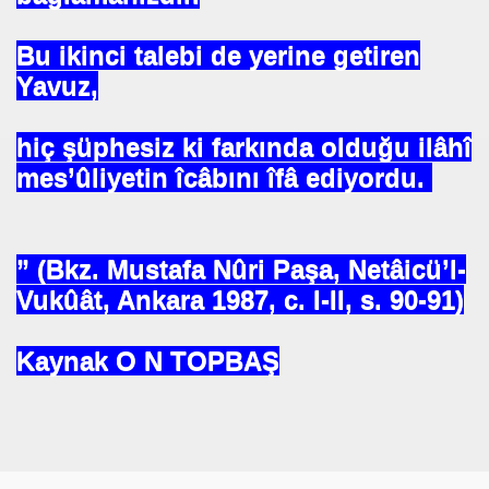
Bu ikinci talebi de yerine getiren
Yavuz,
hiç şüphesiz ki farkında olduğu ilâhî
rşı Mücadele Derneği
mes’ûliyetin îcâbını îfâ ediyordu.
rem ERDEMi
” (Bkz. Mustafa Nûri Paşa, Netâicü’l-
Vukûât, Ankara 1987, c. I-II, s. 90-91)
astmı ?
Kaynak O N TOPBAŞ