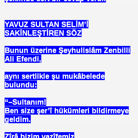
YAVUZ SULTAN SELİM’İ
SAKİNLEŞTİREN SÖZ
Bunun üzerine Şeyhulislâm Zenbilli
Ali Efendi,
aynı sertlikle şu mukâbelede
bulundu:
“–Sultanım!
Ben size şer’î hükümleri bildirmeye
geldim.
*APGAR*
Zîrâ bizim vazîfemiz