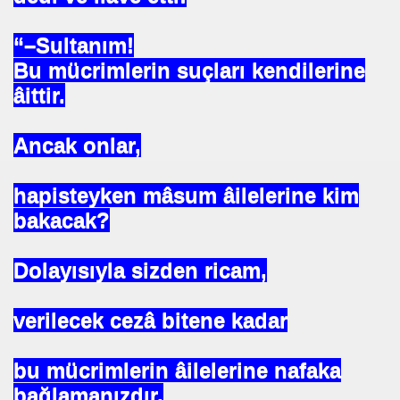
“–Sultanım!
Bu mücrimlerin suçları kendilerine
âittir.
Ancak onlar,
hapisteyken mâsum âilelerine kim
bakacak?
Dolayısıyla sizden ricam,
verilecek cezâ bitene kadar
bu mücrimlerin âilelerine nafaka
bağlamanızdır.