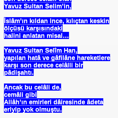
Yavuz Sultan Selim’in,
se) -Engellenen Mühendis !!!
İslâm’ın kıldan ince, kılıçtan keskin
İ.M.D.E.S. Halal Food
ölçüsü karşısındaki
halini anlatan misal…
RNEĞİ AS-DER.
Yavuz Sultan Selîm Han,
Jİ
yapılan hatâ ve gâfilâne hareketlere
karşı son derece celâlli bir
pâdişahtı.
OLOJİ TARİHİ MÜZESİ
Ancak bu celâli de,
cemâli gibi
Allâh’ın emirleri dâiresinde âdeta
eriyip yok olmuştu.