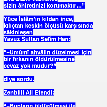
sizin âhiretinizi korumaktır…”
ARATAY
Yüce İslâm’ın kıldan ince,
kılıçtan keskin ölçüsü karşısında
sâkinleşen
Yavuz Sultan Selîm Han:
“–Umûmî ahvâlin düzelmesi için
bir fırkanın öldürülmesine
cevaz yok mudur?”
 İBNİ RÜŞD
diye sordu.
Zenbilli Ali Efendi:
rof.Dr.TÜBİTAK
“–Bunların öldürülmesi ile