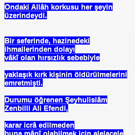
Ondaki Allâh korkusu her şeyin
üzerindeydi.
Bir seferinde, hazinedeki
ihmallerinden dolayı
vâkî olan hırsızlık sebebiyle
yaklaşık kırk kişinin öldürülmelerini
emretmişti.
Durumu öğrenen Şeyhulislâm
Zenbilli Ali Efendi,
karar icrâ edilmeden
buna mânî olabilmek için alelacele