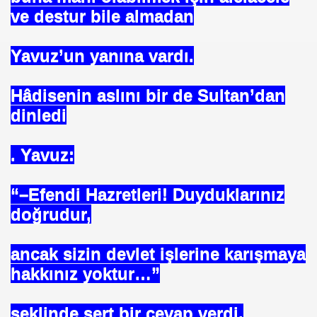
ve destur bile almadan
Yavuz’un yanına vardı.
Hâdisenin aslını bir de Sultan’dan
dinledi
. Yavuz:
“–Efendi Hazretleri! Duyduklarınız
doğrudur,
om
ancak sizin devlet işlerine karışmaya
on NJ.Canlı Yayın
hakkınız yoktur…”
nter
şeklinde sert bir cevap verdi.