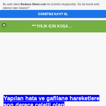
Bu web sitesi
Bedava-Sitem.com
ile ücretsiz oluşturuldu. Siz de kendi web
sitenizi ister misiniz?
ÜCRETSIZ KAYIT OL
*** İYİLİK İÇİN KOŞANLARIN YERİ***
RKİYE ULAŞ-İŞ. ***SERVİS VE ULAŞIM ÇALIŞANLARININ, 
 SERVİSİ
Yapılan hata ve gafilane hareketlere
son derece celalli olan
R - HİDROJEN ENERJİ MRK *NASIL ENGELLENDİ* !!!