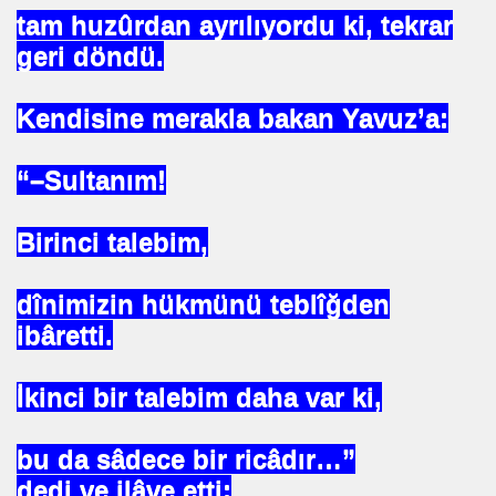
tam huzûrdan ayrılıyordu ki, tekrar
ICI
geri döndü.
 ÇELİK
Kendisine merakla bakan Yavuz’a:
EYSEL EROĞLU
IM
“–Sultanım!
mer DİNÇER
Birinci talebim,
nı
dînimizin hükmünü teblîğden
da Oturan TekProf. Maliye Bakanı
ibâretti.
İkinci bir talebim daha var ki,
bu da sâdece bir ricâdır…”
dedi ve ilâve etti: