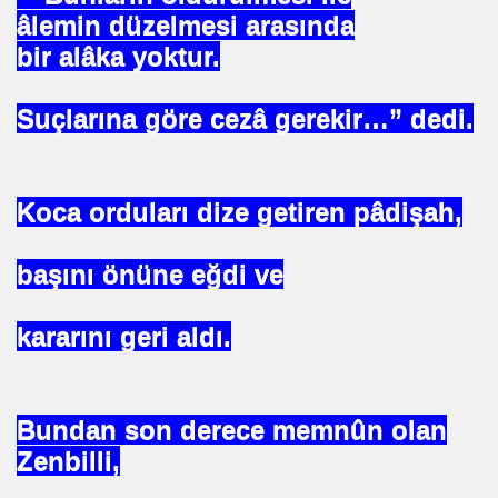
E VAKFI
âlemin düzelmesi arasında
bir alâka yoktur.
CAĞIM ?
Suçlarına göre cezâ gerekir…” dedi.
.Sn.Bülent ARINÇ
fre İle
Koca orduları dize getiren pâdişah,
başını önüne eğdi ve
kararını geri aldı.
ÜL
Bundan son derece memnûn olan
DOĞAN
Zenbilli,