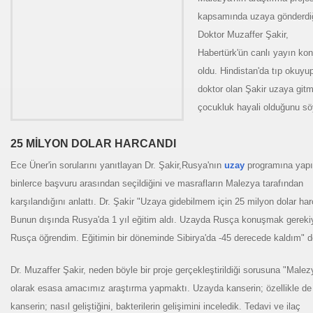
eçiş
kapsamında uzaya gönderdi
00 Yıllık Mumyasız Ceset
Doktor Muzaffer Şakir,
Habertürk'ün canlı yayın ko
tony FLEW ---Yanılmışım,Tanrı Varmış.
oldu. Hindistan'da tıp okuyu
doktor olan Şakir uzaya git
çocukluk hayali olduğunu sö
25 MİLYON DOLAR HARCANDI
Ece Üner'in sorularını yanıtlayan Dr. Şakir,Rusya'nın
uzay
programına yapı
binlerce başvuru arasından seçildiğini ve masrafların Malezya tarafından
karşılandığını anlattı. Dr. Şakir "Uzaya gidebilmem için 25 milyon dolar har
Bunun dışında Rusya'da 1 yıl eğitim aldı. Uzayda Rusça konuşmak gereki
Rusça öğrendim. Eğitimin bir döneminde Sibirya'da -45 derecede kaldım" d
yor
Dr. Muzaffer Şakir, neden böyle bir proje gerçekleştirildiği sorusuna "Malez
olarak esasa amacımız araştırma yapmaktı. Uzayda kanserin; özellikle de
kanserin; nasıl geliştiğini, bakterilerin gelişimini inceledik. Tedavi ve ilaç