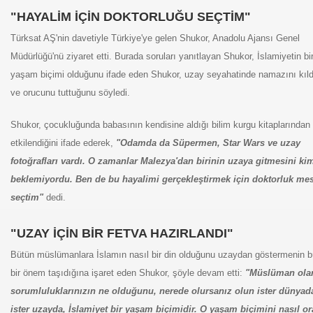
"HAYALİM İÇİN DOKTORLUĞU SEÇTİM"
Türksat AŞ'nin davetiyle Türkiye'ye gelen Shukor, Anadolu Ajansı Genel
Müdürlüğü'nü ziyaret etti. Burada soruları yanıtlayan Shukor, İslamiyetin bi
yaşam biçimi olduğunu ifade eden Shukor, uzay seyahatinde namazını kıld
ve orucunu tuttuğunu söyledi.
Shukor, çocukluğunda babasının kendisine aldığı bilim kurgu kitaplarından
etkilendiğini ifade ederek,
"Odamda da Süpermen, Star Wars ve uzay
fotoğrafları
vardı. O zamanlar Malezya'dan birinin uzaya gitmesini ki
beklemiyordu. Ben de
bu hayalimi gerçekleştirmek için doktorluk mes
seçtim"
dedi.
"UZAY İÇİN BİR FETVA HAZIRLANDI"
MMED
Bütün müslümanlara İslamın nasıl bir din olduğunu uzaydan göstermenin 
bir önem taşıdığına işaret eden Shukor, şöyle devam etti:
"Müslüman ola
sorumluluklarınızın ne olduğunu, nerede olursanız olun
ister dünyad
ister uzayda, İslamiyet bir yaşam biçimidir. O yaşam biçimini
nasıl o