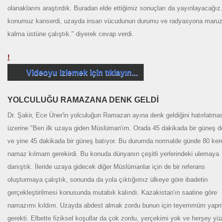
olanaklarını araştırdık. Buradan elde ettiğimiz sonuçları da yayınlayacağız
konumuz kanserdi, uzayda insan vücudunun durumu ve radyasyona maru
kalma üstüne çalıştık." diyerek cevap verdi.
!
Videoyu izlemek için tıklayın...
YOLCULUĞU RAMAZANA DENK GELDİ
Dr. Şakir, Ece Üner'in yolculuğun Ramazan ayına denk geldiğini hatırlatma
üzerine "Ben ilk uzaya giden Müslüman'ım. Orada 45 dakikada bir güneş 
ve yine 45 dakikada bir güneş batıyor. Bu durumda normalde günde 80 ker
namaz kılmam gerekirdi. Bu konuda dünyanın çeşitli yerlerindeki ulemaya
danıştık. İleride uzaya gidecek diğer Müslümanlar için de bir referans
oluşturmaya çalıştık, sonunda da yola çıktığımız ülkeye göre ibadetin
gerçekleştirilmesi konusunda mutabık kalındı. Kazakistan'ın saatine göre
namazımı kıldım. Uzayda abdest almak zordu bunun için teyemmüm ya
gerekti. Elbette fiziksel koşullar da çok zordu, yerçekimi yok ve herşey yü
rdı