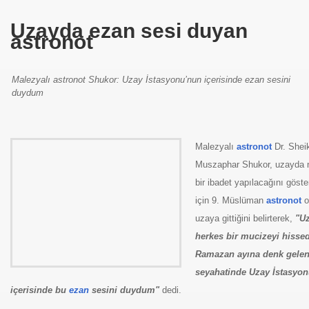
Uzayda ezan sesi duyan
se) -Engellenen Mühendis !!!
astronot
İ.M.D.E.S. Halal Food
Malezyalı astronot Shukor: Uzay İstasyonu’nun içerisinde ezan sesini
duydum
RNEĞİ AS-DER.
Jİ
Malezyalı
astronot
Dr. Shei
Muszaphar Shukor, uzayda n
bir ibadet yapılacağını göst
için 9. Müslüman
astronot
o
OLOJİ TARİHİ MÜZESİ
uzaya gittiğini belirterek,
"U
herkes bir mucizeyi hissed
Ramazan ayına denk gelen
seyahatinde Uzay İstasyo
içerisinde bu
ezan
sesini duydum"
dedi.