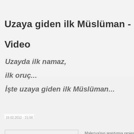
Uzaya giden ilk Müslüman -
meyen Beden Şehit
Bozulmayan Şehit
Video
Sonucu
Uzayda ilk namaz,
ilk oruç...
İşte uzaya giden ilk Müslüman...
n
15.02.2012 - 21:00
Malezya'nın araştırma projes