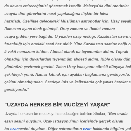
da devam ettireceğimizi göstermek istedik. Malezya'da dini
otoriteler,
uzayda dini görevlerini nasıl yapılacağına ilişkin bir fetva
hazırladı. Özellikle gelecekteki Müslüman astronotlar için. Uzay seya
Ramazan ayına denk gelmişti. Oruç zamanı ve ibadet zamanı
uzaya gidilen yere bağlıdır. O yüzden uzay mekiği, Kazakistan üzerin
fırlatıldığı için oradaki saati baz aldık. Yine Kazakistan saatine bağlı o
5
vakit namazımı kıldım. Abdest olarak da teyemmüm aldım. Toprak
olmadığı için
duvarlardan teyemmüm abdesti aldım. Kıble olarak dün
yönünüzü çevirmek
gerekti. Zaten Uzay İstasyonu sürekli dünyaya ba
şekildeydi yönü. Namaz
kılmak için ayakları bağlamanız gerekiyordu,
çekimi olmadığından. Secdeye
iniş ve kalkışlarda çok yavaş hareket 
gerekiyordu."
"UZAYDA HERKES BİR MUCİZEYİ YAŞAR"
Uzayda herkesin bir mucizeyi hissedeceğini belirten Shukor,
"Ben orada
ezan sesini duydum. Uzay İstasyonu'nun içerisinde gerçek olarak
bu
ezan
sesini
duydum. Diğer astronotların
ezan
hakkında bilgileri yo