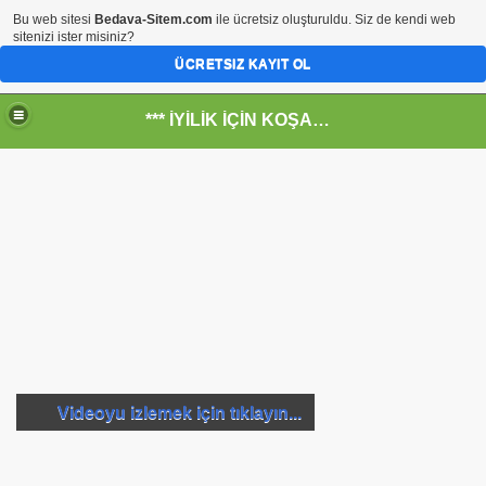
Bu web sitesi
Bedava-Sitem.com
ile ücretsiz oluşturuldu. Siz de kendi web
sitenizi ister misiniz?
ÜCRETSIZ KAYIT OL
*** İYİLİK İÇİN KOŞANLARIN YERİ***
RKİYE ULAŞ-İŞ. ***SERVİS VE ULAŞIM ÇALIŞANLARININ, 
 SERVİSİ
Videoyu izlemek için tıklayın...
R - HİDROJEN ENERJİ MRK *NASIL ENGELLENDİ* !!!