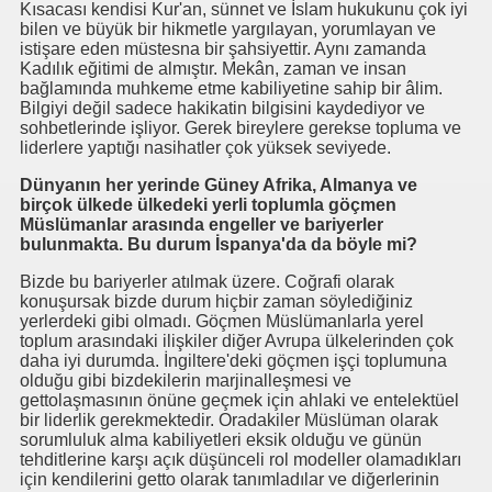
Kısacası kendisi Kur'an, sünnet ve İslam hukukunu çok iyi
bilen ve büyük bir hikmetle yargılayan, yorumlayan ve
istişare eden müstesna bir şahsiyettir. Aynı zamanda
Kadılık eğitimi de almıştır. Mekân, zaman ve insan
bağlamında muhkeme etme kabiliyetine sahip bir âlim.
Bilgiyi değil sadece hakikatin bilgisini kaydediyor ve
sohbetlerinde işliyor. Gerek bireylere gerekse topluma ve
liderlere yaptığı nasihatler çok yüksek seviyede.
Dünyanın her yerinde Güney Afrika, Almanya ve
birçok ülkede ülkedeki yerli toplumla göçmen
Müslümanlar arasında engeller ve bariyerler
bulunmakta. Bu durum İspanya'da da böyle mi?
Bizde bu bariyerler atılmak üzere. Coğrafi olarak
konuşursak bizde durum hiçbir zaman söylediğiniz
yerlerdeki gibi olmadı. Göçmen Müslümanlarla yerel
toplum arasındaki ilişkiler diğer Avrupa ülkelerinden çok
daha iyi durumda. İngiltere'deki göçmen işçi toplumuna
olduğu gibi bizdekilerin marjinalleşmesi ve
gettolaşmasının önüne geçmek için ahlaki ve entelektüel
bir liderlik gerekmektedir. Oradakiler Müslüman olarak
sorumluluk alma kabiliyetleri eksik olduğu ve günün
tehditlerine karşı açık düşünceli rol modeller olamadıkları
için kendilerini getto olarak tanımladılar ve diğerlerinin
rdı