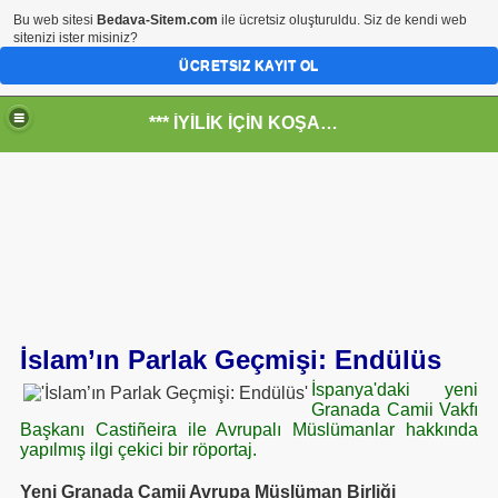
Bu web sitesi
Bedava-Sitem.com
ile ücretsiz oluşturuldu. Siz de kendi web
sitenizi ister misiniz?
ÜCRETSIZ KAYIT OL
*** İYİLİK İÇİN KOŞANLARIN YERİ***
RKİYE ULAŞ-İŞ. ***SERVİS VE ULAŞIM ÇALIŞANLARININ, 
 SERVİSİ
İslam’ın Parlak Geçmişi: Endülüs
İspanya'daki yeni
Granada Camii Vakfı
Başkanı Castiñeira ile Avrupalı Müslümanlar hakkında
yapılmış ilgi çekici bir röportaj.
Yeni Granada Camii Avrupa Müslüman Birliği
R - HİDROJEN ENERJİ MRK *NASIL ENGELLENDİ* !!!