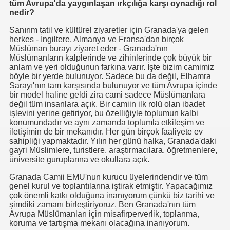
tüm Avrupa'da yaygınlaşan ırkçılığa karşı oynadığı rol
nedir?
Sanırım tatil ve kültürel ziyaretler için Granada'ya gelen
herkes - İngiltere, Almanya ve Fransa'dan birçok
Müslüman burayı ziyaret eder - Granada'nın
Müslümanların kalplerinde ve zihinlerinde çok büyük bir
anlam ve yeri olduğunun farkına varır. İşte bizim camimiz
böyle bir yerde bulunuyor. Sadece bu da değil, Elhamra
Sarayı'nın tam karşısında bulunuyor ve tüm Avrupa içinde
bir model haline geldi zira cami sadece Müslümanlara
değil tüm insanlara açık. Bir camiin ilk rolü olan ibadet
işlevini yerine getiriyor, bu özelliğiyle toplumun kalbi
konumundadır ve aynı zamanda toplumla etkileşim ve
iletişimin de bir mekanıdır. Her gün birçok faaliyete ev
sahipliği yapmaktadır. Yılın her günü halka, Granada'daki
gayri Müslimlere, turistlere, araştırmacılara, öğretmenlere,
üniversite guruplarına ve okullara açık.
Granada Camii EMU'nun kurucu üyelerindendir ve tüm
genel kurul ve toplantılarına iştirak etmiştir. Yapacağımız
çok önemli katkı olduğuna inanıyorum çünkü biz tarihi ve
şimdiki zamanı birleştiriyoruz. Ben Granada'nın tüm
Avrupa Müslümanları için misafirperverlik, toplanma,
koruma ve tartışma mekanı olacağına inanıyorum.