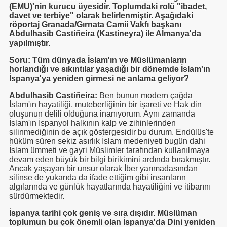
(EMU)'nin kurucu üyesidir. Toplumdaki rolü "ibadet,
davet ve terbiye" olarak belirlenmiştir. Aşağıdaki
se) -Engellenen Mühendis !!!
röportaj Granada/Gırnata Camii Vakfı başkanı
Abdulhasib Castiñeira (Kastineyra) ile Almanya'da
İ.M.D.E.S. Halal Food
yapılmıştır.
Soru: Tüm dünyada İslam'ın ve Müslümanların
horlandığı ve sıkıntılar yaşadığı bir dönemde İslam'ın
İspanya'ya yeniden girmesi ne anlama geliyor?
RNEĞİ AS-DER.
Abdulhasib Castiñeira:
Ben bunun modern çağda
İslam'ın hayatiliği, muteberliğinin bir işareti ve Hak din
Jİ
oluşunun delili olduğuna inanıyorum. Aynı zamanda
İslam'ın İspanyol halkının kalp ve zihinlerinden
silinmediğinin de açık göstergesidir bu durum. Endülüs'te
hüküm süren sekiz asırlık İslam medeniyeti bugün dahi
OLOJİ TARİHİ MÜZESİ
İslam ümmeti ve gayri Müslimler tarafından kullanılmaya
devam eden büyük bir bilgi birikimini ardında bırakmıştır.
Ancak yaşayan bir unsur olarak İber yarımadasından
silinse de yukarıda da ifade ettiğim gibi insanların
algılarında ve günlük hayatlarında hayatiliğini ve itibarını
sürdürmektedir.
İspanya tarihi çok geniş ve sıra dışıdır. Müslüman
toplumun bu çok önemli olan İspanya'da Dini yeniden