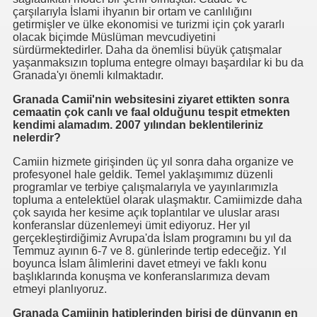
çarşılarıyla İslami ihyanın bir ortam ve canlılığını
getirmişler ve ülke ekonomisi ve turizmi için çok yararlı
olacak biçimde Müslüman mevcudiyetini
sürdürmektedirler. Daha da önemlisi büyük çatışmalar
meyen Beden Şehit
yaşanmaksızın topluma entegre olmayı başardılar ki bu da
Granada'yı önemli kılmaktadır.
Bozulmayan Şehit
Granada Camii'nin websitesini ziyaret ettikten sonra
cemaatin çok canlı ve faal olduğunu tespit etmekten
kendimi alamadım. 2007 yılından beklentileriniz
nelerdir?
Sonucu
Camiin hizmete girişinden üç yıl sonra daha organize ve
profesyonel hale geldik. Temel yaklaşımımız düzenli
programlar ve terbiye çalışmalarıyla ve yayınlarımızla
topluma a entelektüel olarak ulaşmaktır. Camiimizde daha
çok sayıda her kesime açık toplantılar ve uluslar arası
konferanslar düzenlemeyi ümit ediyoruz. Her yıl
gerçekleştirdiğimiz Avrupa'da İslam programını bu yıl da
Temmuz ayının 6-7 ve 8. günlerinde tertip edeceğiz. Yıl
n
boyunca İslam âlimlerini davet etmeyi ve faklı konu
başlıklarında konuşma ve konferanslarımıza devam
etmeyi planlıyoruz.
Granada Camiinin hatiplerinden birisi de dünyanın en