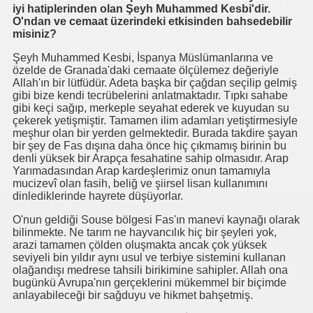
eçiş
iyi hatiplerinden olan Şeyh Muhammed Kesbi'dir.
O'ndan ve cemaat üzerindeki etkisinden bahsedebilir
00 Yıllık Mumyasız Ceset
misiniz?
Şeyh Muhammed Kesbi, İspanya Müslümanlarına ve
tony FLEW ---Yanılmışım,Tanrı Varmış.
özelde de Granada'daki cemaate ölçülemez değeriyle
Allah'ın bir lütfüdür. Adeta başka bir çağdan seçilip gelmiş
gibi bize kendi tecrübelerini anlatmaktadır. Tıpkı sahabe
gibi keçi sağıp, merkeple seyahat ederek ve kuyudan su
çekerek yetişmiştir. Tamamen ilim adamları yetiştirmesiyle
meşhur olan bir yerden gelmektedir. Burada takdire şayan
bir şey de Fas dışına daha önce hiç çıkmamış birinin bu
denli yüksek bir Arapça fesahatine sahip olmasıdır. Arap
Yarımadasından Arap kardeşlerimiz onun tamamıyla
mucizevî olan fasih, beliğ ve şiirsel lisan kullanımını
dinlediklerinde hayrete düşüyorlar.
O'nun geldiği Souse bölgesi Fas'ın manevi kaynağı olarak
bilinmekte. Ne tarım ne hayvancılık hiç bir şeyleri yok,
arazi tamamen çölden oluşmakta ancak çok yüksek
seviyeli bin yıldır aynı usul ve terbiye sistemini kullanan
olağandışı medrese tahsili birikimine sahipler. Allah ona
yor
bugünkü Avrupa'nın gerçeklerini mükemmel bir biçimde
anlayabileceği bir sağduyu ve hikmet bahşetmiş.