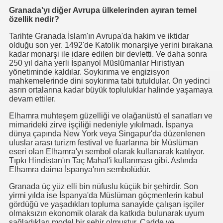
Granada'yı diğer Avrupa ülkelerinden ayıran temel
özellik nedir?
Tarihte Granada İslam'ın Avrupa'da hakim ve iktidar
olduğu son yer. 1492'de Katolik monarşiye yerini bırakana
kadar monarşi ile idare edilen bir devletti. Ve daha sonra
250 yıl daha yerli İspanyol Müslümanlar Hıristiyan
yönetiminde kaldılar. Soykırıma ve engizisyon
mahkemelerinde dini soykırıma tabi tutuldular. On yedinci
asrın ortalarına kadar büyük topluluklar halinde yaşamaya
or
devam ettiler.
Elhamra muhteşem güzelliği ve olağanüstü el sanatları ve
mimarideki zirve işçiliği nedeniyle yıkılmadı. İspanya
dünya çapında New York veya Singapur'da düzenlenen
uluslar arası turizm festival ve fuarlarına bir Müslüman
eseri olan Elhamra'yı sembol olarak kullanarak katılıyor.
i
Tıpkı Hindistan'ın Taç Mahal'i kullanması gibi. Aslında
Elhamra daima İspanya'nın sembolüdür.
Granada üç yüz elli bin nüfuslu küçük bir şehirdir. Son
yirmi yılda ise İspanya'da Müslüman göçmenlerin kabul
gördüğü ve yaşadıkları topluma sanayide çalışan işçiler
olmaksızın ekonomik olarak da katkıda bulunarak uyum
cek
sağladıkları model bir şehir olmuştur. Cadde ve