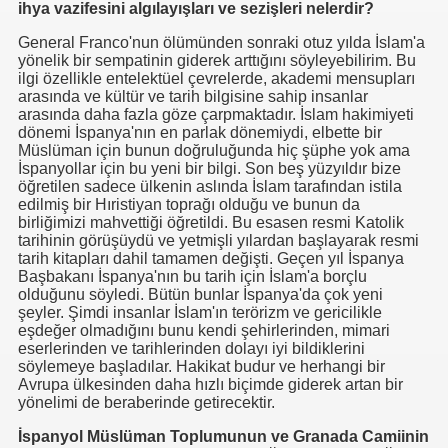
ihya vazifesini algılayışları ve sezişleri nelerdir?
General Franco'nun ölümünden sonraki otuz yılda İslam'a
yönelik bir sempatinin giderek arttığını söyleyebilirim. Bu
ilgi özellikle entelektüel çevrelerde, akademi mensupları
arasında ve kültür ve tarih bilgisine sahip insanlar
arasında daha fazla göze çarpmaktadır. İslam hakimiyeti
dönemi İspanya'nın en parlak dönemiydi, elbette bir
Müslüman için bunun doğruluğunda hiç şüphe yok ama
İspanyollar için bu yeni bir bilgi. Son beş yüzyıldır bize
öğretilen sadece ülkenin aslında İslam tarafından istila
edilmiş bir Hıristiyan toprağı olduğu ve bunun da
birliğimizi mahvettiği öğretildi. Bu esasen resmi Katolik
tarihinin görüşüydü ve yetmişli yılardan başlayarak resmi
tarih kitapları dahil tamamen değişti. Geçen yıl İspanya
Başbakanı İspanya'nın bu tarih için İslam'a borçlu
olduğunu söyledi. Bütün bunlar İspanya'da çok yeni
şeyler. Şimdi insanlar İslam'ın terörizm ve gericilikle
eşdeğer olmadığını bunu kendi şehirlerinden, mimari
eserlerinden ve tarihlerinden dolayı iyi bildiklerini
MMED
söylemeye başladılar. Hakikat budur ve herhangi bir
Avrupa ülkesinden daha hızlı biçimde giderek artan bir
yönelimi de beraberinde getirecektir.
İspanyol Müslüman Toplumunun ve Granada Camiinin