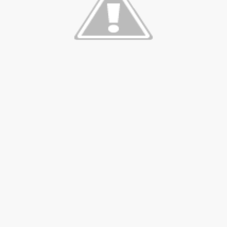
se) -Engellenen Mühendis !!!
İ.M.D.E.S. Halal Food
RNEĞİ AS-DER.
Jİ
OLOJİ TARİHİ MÜZESİ