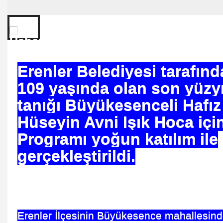
dılar
rması
Polonsky den;*İnşallah* Şarkısı
Erenler Belediyesi tarafın
109 yaşında olan son yüzyı
tanığı Büyükesenceli Hafı
Hüseyin Avni Işık Hoca içi
Programı yoğun katılım ile
gerçekleştirildi.
arı
Erenler İlçesinin Büyükesence mahallesind