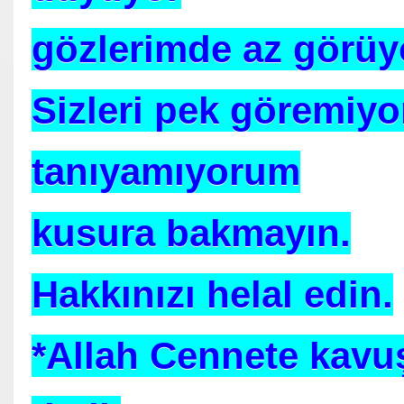
gözlerimde az görüy
Sizleri pek göremiyo
tanıyamıyorum
 TANRIKORUR.ABD Üniversiteden-Türkiye Akademisyenli
kusura bakmayın.
Ş
Hakkınızı helal edin.
yük İnsanı Kim
*Allah Cennete kavuş