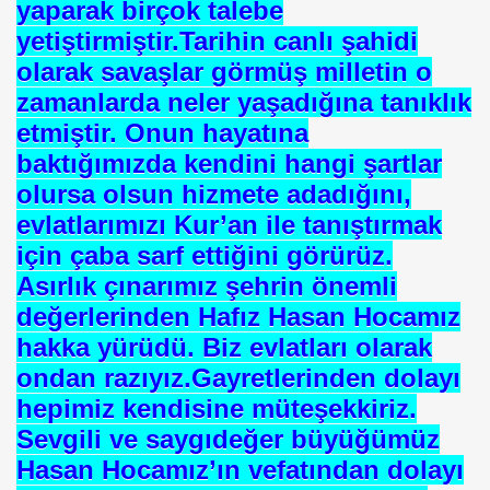
yaparak birçok talebe
yetiştirmiştir.Tarihin canlı şahidi
olarak savaşlar görmüş milletin o
meyen Beden Şehit
zamanlarda neler yaşadığına tanıklık
Bozulmayan Şehit
etmiştir. Onun hayatına
baktığımızda kendini hangi şartlar
olursa olsun hizmete adadığını,
Sonucu
evlatlarımızı Kur’an ile tanıştırmak
için çaba sarf ettiğini görürüz.
Asırlık çınarımız şehrin önemli
değerlerinden Hafız Hasan Hocamız
hakka yürüdü. Biz evlatları olarak
ondan razıyız.Gayretlerinden dolayı
hepimiz kendisine müteşekkiriz.
n
Sevgili ve saygıdeğer büyüğümüz
Hasan Hocamız’ın vefatından dolayı