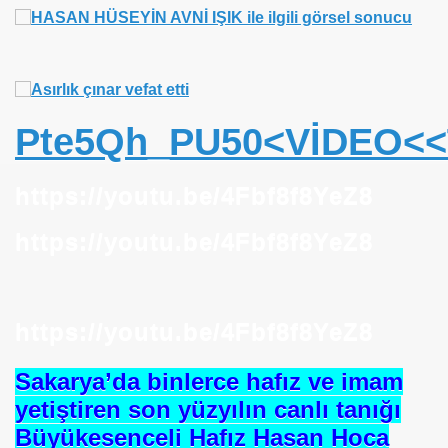
Pte5Qh_PU50<VİDEO<
https://youtu.be/4Fbf8f8YeZ8
https://youtu.be/4Fbf8f8YeZ8
https://youtu.be/4Fbf8f8YeZ8
MMED
Sakarya’da binlerce hafız ve imam
yetiştiren son yüzyılın canlı tanığı
Büyükesenceli Hafız Hasan Hoca