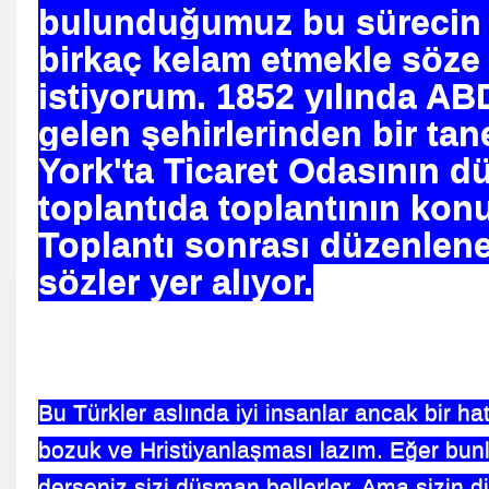
bulunduğumuz bu sürecin 
birkaç kelam etmekle söze
istiyorum. 1852 yılında AB
gelen şehirlerinden bir ta
işi
York'ta Ticaret Odasının dü
evli Düşüyor
toplantıda toplantının kon
Toplantı sonrası düzenlen
sözler yer alıyor.
Çocuğu
Bu Türkler aslında iyi insanlar ancak bir hata
du ?
bozuk ve Hristiyanlaşması lazım. Eğer bunl
derseniz sizi düşman bellerler. Ama sizin di