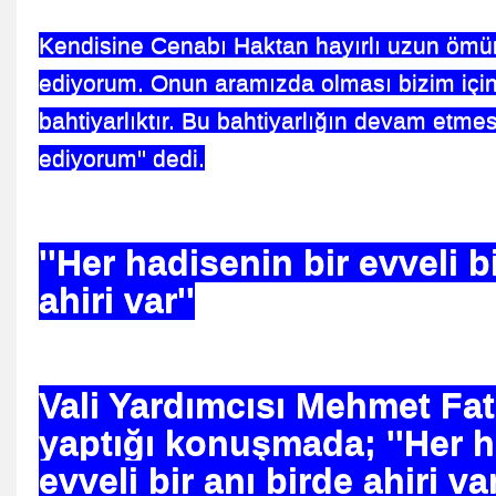
Kendisine Cenabı Haktan hayırlı uzun ömü
ediyorum. Onun aramızda olması bizim için
lan Rahip-Video
bahtiyarlıktır. Bu bahtiyarlığın devam etme
ediyorum'' dedi.
''Her hadisenin bir evveli b
ahiri var''
r Doğuyor
Vali Yardımcısı Mehmet Fati
yaptığı konuşmada; ''Her h
oruba Bin Wahad
evveli bir anı birde ahiri va