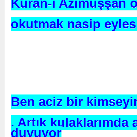
Kuran-ı Azimuşşan 
yacağız
okutmak nasip eyles
Mike TYSON Dinliyor
ORAF
Cİ
Ben aciz bir kimsey
. Artık kulaklarımda 
duyuyor
 Sen Beni Unutma