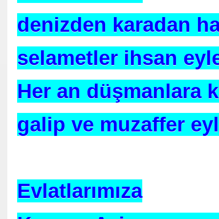
 KURAN Ayeti
denizden karadan h
selametler ihsan eyl
etmeyi ÖĞRETTİ
Her an düşmanlara k
galip ve muzaffer eyl
ğu anlaşıldı
LERİN CEZASI
 İÇİN CAMİ YIKTI
Evlatlarımıza
GRAM NEDİR