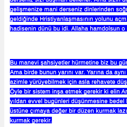
gelişmenize mani derseniz dinlerinden soğ
geldiğinde Hristiyanlaşmasının yolunu açm
hadisenin dünü bu idi. Allaha hamdolsun o 
 Khan
İZ
Bu manevi şahsiyetler hürmetine biz bu günl
hmet Abi !
Ama birde bunun yarını var. Yarına da aynı k
Oldu
azimle yürüyebilmek için asla rehavete dü
Öyle bir sistem inşa etmek gerekir ki elin A
yıldan evvel bugünleri düşünmesine bedel 
u
üstüne çımaya değer bir düzen kurmak lazı
kurmak gerekir.
THALER-Hatice ÖZDEMİR Oldu.