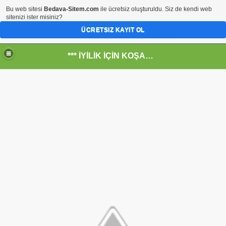
Bu web sitesi
Bedava-Sitem.com
ile ücretsiz oluşturuldu. Siz de kendi web
sitenizi ister misiniz?
ÜCRETSIZ KAYIT OL
*** İYİLİK İÇİN KOŞANLARIN YERİ***
RKİYE ULAŞ-İŞ. ***SERVİS VE ULAŞIM ÇALIŞANLARININ, 
 SERVİSİ
R - HİDROJEN ENERJİ MRK *NASIL ENGELLENDİ* !!!