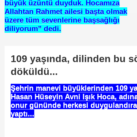
büyük üzüntü duyduk. Hocamıza
eçiş
Allahtan Rahmet ailesi başta olmak
00 Yıllık Mumyasız Ceset
üzere tüm sevenlerine başsağlığı
diliyorum” dedi.
tony FLEW ---Yanılmışım,Tanrı Varmış.
109 yaşında, dilinden bu s
döküldü...
Şehrin manevi büyüklerinden 109 ya
Hasan Hüseyin Avni Işık Hoca, adın
onur gününde herkesi duygulandır
yaptı...
yor
11:52
|
23.05.2016