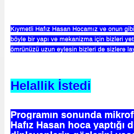
nı hacca götürdü
Kıymetli Hafız Hasan Hocamız ve onun gibil
böyle bir yapı ve mekanizma için bizleri yetiş
ömrünüzü uzun eylesin bizleri de sizlere lay
kli Adam Gibi Adam.
aber ve Selası
Helallik İstedi
a Aşığım.
asabası
Programın sonunda mikrof
a
Hafız Hasan hoca yaptığı d
nlar-Caoimhe Butterly - Peter VENNER