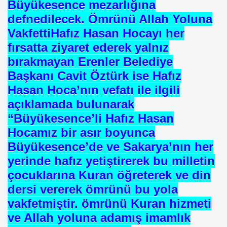
Büyükesence mezarlığına
defnedilecek.
Ömrünü Allah Yoluna
Vakfetti
Hafız Hasan Hocayı her
fırsatta ziyaret ederek yalnız
bırakmayan Erenler Belediye
Başkanı Cavit Öztürk ise Hafız
Hasan Hoca’nın vefatı ile ilgili
or
açıklamada bulunarak
“Büyükesence’li Hafız Hasan
Hocamız bir asır boyunca
Büyükesence’de ve Sakarya’nın her
i
yerinde hafız yetiştirerek bu milletin
çocuklarına Kuran öğreterek ve din
dersi vererek ömrünü bu yola
vakfetmiştir. ömrünü Kuran hizmeti
ve Allah yoluna adamış imamlık
cek