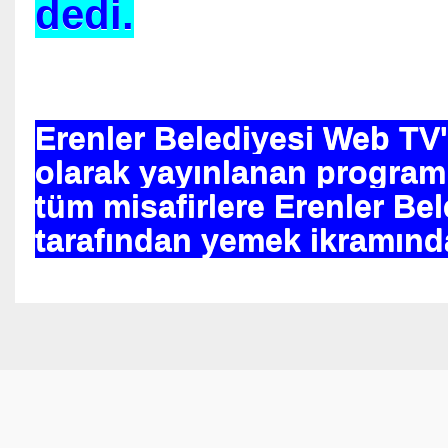
dedi.
z
Erenler Belediyesi Web TV'
AN OLDU
olarak yayınlanan progra
tüm misafirlere Erenler Bel
I
tarafından yemek ikramınd
KE
İSTEMİ
el uzandı ve bunları yukarıya çekti.
İTLER
RASI İTTİFAK -ENDÜLÜS TEKİ TÖREN