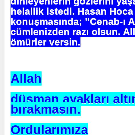
dinleyenlerin gözlerini yaşa
helallik istedi. Hasan Hoca
r etmedi
konuşmasında; ''Cenab-ı A
cümlenizden razı olsun. All
ne, Müslüman oldu.
ömürler versin.
ürüldü
Futbolcu.Moussa SOW
Allah
düşman ayakları alt
bırakmasın.
iyor
Ordularımıza