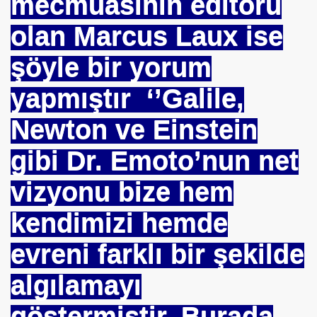
mecmuasının editörü
olan Marcus Laux ise
E BÜROKRASİSİ
şöyle bir yorum
aatında Bulunan sır. Mühendis Hikmet TOPLU
yapmıştır ‘’Galile,
nluğa-ABD.
SAKÇI
Newton ve Einstein
gibi Dr. Emoto’nun net
vizyonu bize hem
 SÜLEYMAN GÖKOĞLU
kendimizi hemde
NI .DR UMUT YILDIZ
evreni farklı bir şekilde
algılamayı
i Hainini Yetiştiren Ülke Yoktur
göstermiştir. Burada