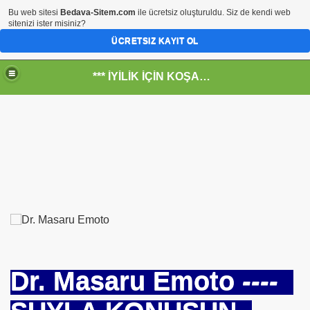
Bu web sitesi
Bedava-Sitem.com
ile ücretsiz oluşturuldu. Siz de kendi web
sitenizi ister misiniz?
ÜCRETSIZ KAYIT OL
*** İYİLİK İÇİN KOŞANLARIN YERİ***
R !!!
amıştır
Dr. Masaru Emoto
----
.
OKUDUĞUMDA AĞLADIĞIM OLAY. Serabın Hikayesi. Dr.Hal