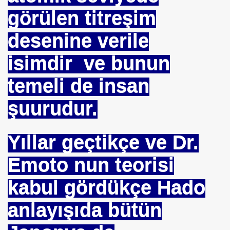
görülen titreşim
SON
desenine verile
isimdir ve bunun
UZAĞI
temeli de insan
şuurudur.
ILMASI
Yıllar geçtikçe ve Dr.
 ETTİ
Emoto nun teorisi
. HALLETTIK SIRA REÇEPTE
kabul gördükçe Hado
R İŞE BAŞLAMAK
anlayışıda bütün