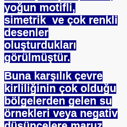
yoğun motifli,
simetrik ve çok renkli
desenler
 Akıncı
oluşturdukları
görülmüştür.
N -TIP BULUŞLARI
Buna karşılık çevre
Murat GÜRSES
kirliliğinin çok olduğu
 TIBBI =Türk+Rus+Çin Tıbbı
bölgelerden gelen su
ruk DURUKAN
örnekleri veya negativ
düşüncelere maruz