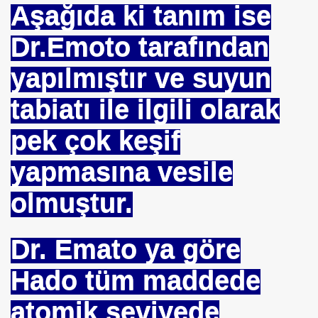
Aşağıda ki tanım ise
IZLEME KARIŞIMI
Dr.Emoto tarafından
R ÖRGÜTÜ ALPER TAN
yapılmıştır ve suyun
tabiatı ile ilgili olarak
ALARI
pek çok keşif
yla Yola Çıkan Islamcılar Şimdi Yokolışlarının Hikayesini
yapmasına vesile
Aşılama Makinası
olmuştur.
 EDEN MÜSLÜMAN KAZANIR
Dr. Emato ya göre
Hado tüm maddede
atomik seviyede
YOR. HOROZ TILKI HIKAYESI