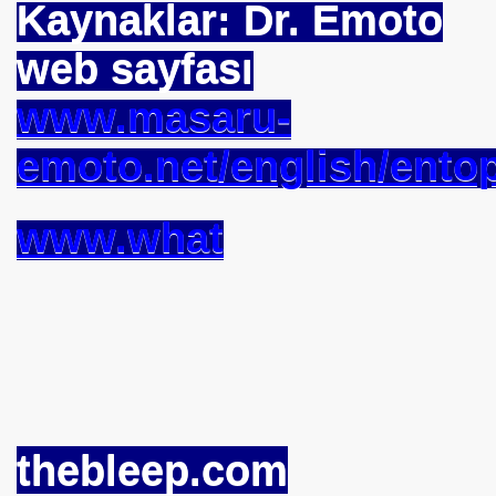
Kaynaklar: Dr. Emoto
TEKNE ORUCU NEDIR
web sayfası
A BIRINCISI SEÇTI
www.masaru-
KOPENHAG KRITERLERIMI KOPENHAĞ
emoto.net/english/ento
NIN EMRINDE. PROF KENAN DEMIRKOL
 VİRÜS"
www.what
ETIM MERKEZI AÇILDI
SULTAN MEHMET
 ZEHIRLENMESI YAPAR
YI YÖNETENLER
thebleep.com