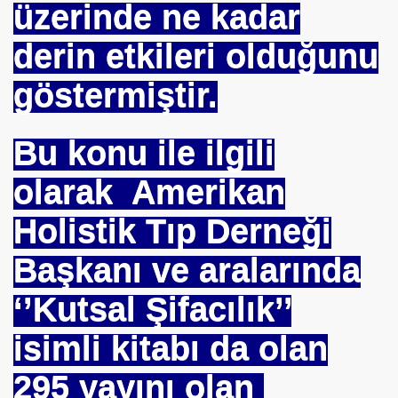
üzerinde ne kadar
TS-SEN
derin etkileri olduğunu
göstermiştir.
NDING
Bu konu ile ilgili
Vermek .Dr.Hamdi KALYONCU
olarak Amerikan
 LÜTFÜ OFLAZ
Holistik Tıp Derneği
rı- 21NCİ YY.Cuma da Halife adına Hutbe Okunan Ülkeler 1
Başkanı ve aralarında
‘’Kutsal Şifacılık’’
isimli kitabı da olan
 Yöntemi
295 yayını olan
TAŞ