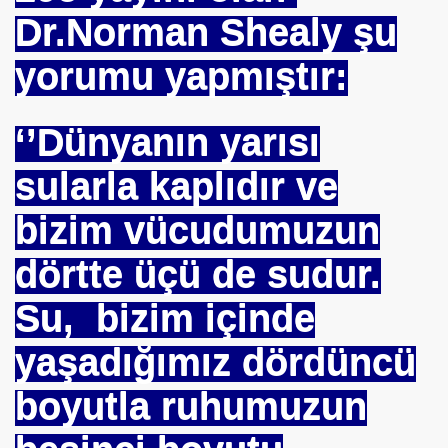
Dr.Norman Shealy şu
yorumu yapmıştır:
OKMU EDİLİYOR YOSA
N MÜSLÜMANLAR 969 HAREKETİ
‘’Dünyanın yarısı
ikayet
sularla kaplıdır ve
bizim vücudumuzun
İDROJEN YAKIT SUNUMU. HALİÇ KONGRE MRK.
dörtte üçü de sudur.
 FATİH SERKAN KORKUT
Su, bizim içinde
NTROL ALTINDA ERBAKANIN SUÇU NEDEN GÖNDERLDİ
yaşadığımız dördüncü
İTURK
boyutla ruhumuzun