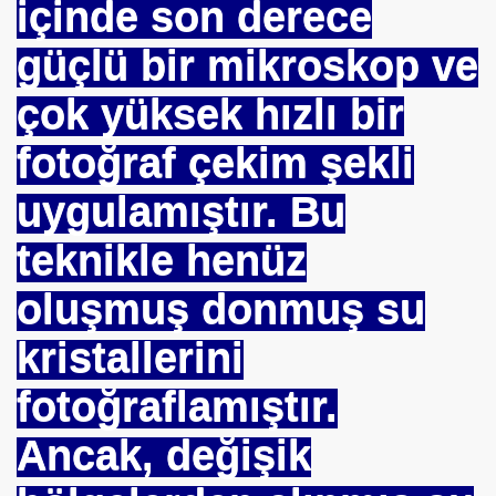
içinde son derece
mer DİNÇER
güçlü bir mikroskop ve
nı
çok yüksek hızlı bir
da Oturan TekProf. Maliye Bakanı
fotoğraf çekim şekli
uygulamıştır. Bu
teknikle henüz
oluşmuş donmuş su
kristallerini
fotoğraflamıştır.
Ancak, değişik