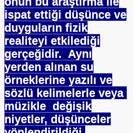
onun bu araştırma ile
ispat ettiği düşünce ve
duyguların fizik
realiteyi etkilediği
 İBNİ RÜŞD
gerçeğidir
.
Aynı
yerden alınan su
rof.Dr.TÜBİTAK
örneklerine yazılı ve
E VAKFI
sözlü kelimelerle veya
müzikle değişik
CAĞIM ?
niyetler, düşünceler
.Sn.Bülent ARINÇ
yönlendirildiği,