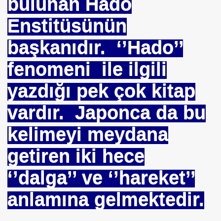
bulunan Hado
Enstitüsünün
başkanıdır. ‘’Hado’’
I
fenomeni ile ilgili
İMAR ILERI GÖRÜŞLÜ GÜNEŞ ENERJI GÖNÜLLÜSÜ
yazdığı pek çok kitap
TELERDE YOKTUR
vardır. Japonca da bu
IN. YÜKSEK MIMAR
kelimeyi meydana
getiren iki hece
DERIN MESALARININ SIRRI ?
‘’dalga’’ ve ‘’hareket’’
anlamına gelmektedir.