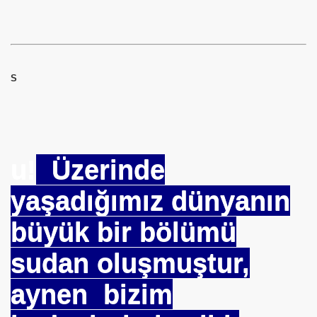
RKİYE ULAŞ-İŞ. ***SERVİS VE ULAŞIM ÇALIŞANLARININ, 
S
 SERVİSİ
u!
Üzerinde
yaşadığımız dünyanın
R - HİDROJEN ENERJİ MRK *NASIL ENGELLENDİ* !!!
büyük bir bölümü
se) -Engellenen Mühendis !!!
sudan oluşmuştur,
İ.M.D.E.S. Halal Food
aynen bizim