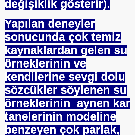
değişiklik gösterir).
HİZMET VAKFI
İ ADAMI-İSMAİL TOPKAR
Yapılan deneyler
sonucunda çok temiz
kaynaklardan gelen su
örneklerinin ve
kendilerine sevgi dolu
sözcükler söylenen su
örneklerinin aynen kar
tanelerinin modeline
benzeyen çok parlak,