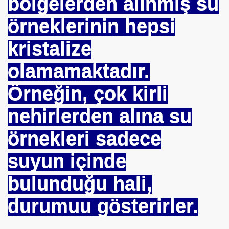
bölgelerden alınmış su
örneklerinin hepsi
kristalize
olamamaktadır.
Örneğin, çok kirli
nehirlerden alına su
örnekleri sadece
suyun içinde
bulunduğu hali,
durumuu gösterirler.
rşı Mücadele Derneği