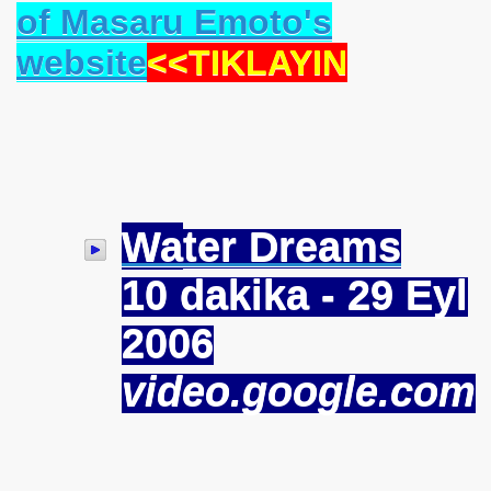
of Masaru Emoto's
website
<<TIKLAYIN
ardım Mucizesi
ı
Wa
ter Dreams
iyor
10 dakika - 29 Eyl
acaksınız!
2006
video.google.com
endinize Göre Birini Bulun
NLAR ADEM ÖZKÖSE