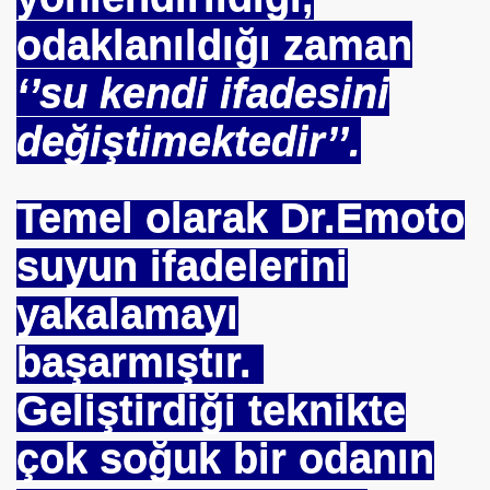
fre İle
odaklanıldığı zaman
‘’su kendi ifadesini
değiştimektedir’’.
Temel olarak Dr.Emoto
ÜL
suyun ifadelerini
DOĞAN
yakalamayı
ICI
başarmıştır.
 ÇELİK
Geliştirdiği teknikte
EYSEL EROĞLU
çok soğuk bir odanın
IM