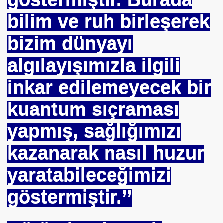
bilim ve ruh birleşerek
Tarihi Eserleri Koruma ve Araştırma Derneği . İSTED
bizim dünyayı
sını NASIL kazanabilirim
algılayışımızla ilgili
VETİNİ BAĞIŞ YAPTI
inkar edilemeyecek bir
İN PURSA
kuantum sıçraması
TTI
yapmış, sağlığımızı
SUÇ OLURMU .PROF.DR.ONUR HAMZAOĞLU
kazanarak nasıl huzur
NASIL ÖLÜYOR
yaratabileceğimizi
ERVET BELİRLİ ELLERDE TOPLANMAMALI
göstermiştir.’’
ADAN MÜSLÜMANLAR