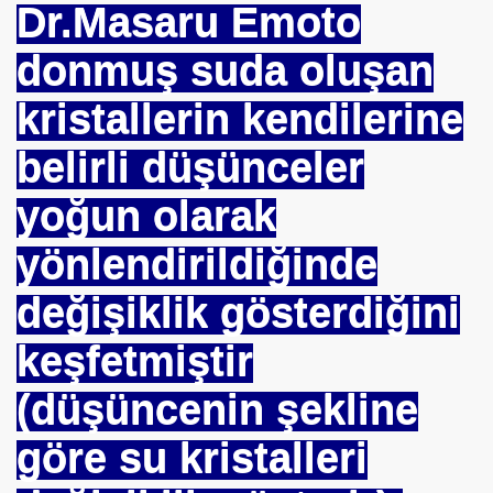
Dr.Masaru Emoto
rem ERDEMi
donmuş suda oluşan
kristallerin kendilerine
astmı ?
belirli düşünceler
yoğun olarak
yönlendirildiğinde
değişiklik gösterdiğini
keşfetmiştir
(düşüncenin şekline
göre su kristalleri