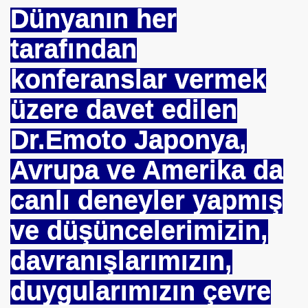
Dünyanın her
tarafından
konferanslar vermek
ALMAK
üzere davet edilen
ISMİ REZERV SİSTEMİ-Prof.M.GÜNDOĞAN. Prof.G.ÇETİN
Dr.Emoto Japonya,
ları Birliği
Avrupa ve Amerika da
I-
canlı deneyler yapmış
ve düşüncelerimizin,
mlak krizi bekliyor!
davranışlarımızın,
ouen FRANSA
duygularımızın çevre
ci