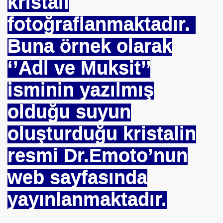
kristali
fotoğraflanmaktadır.
MANMIYOR. MUSEVIMI OLUR
Buna örnek olarak
‘’Adl ve Muksit’’
R YAPABILIR
isminin yazılmış
S PLAKASI ÖNLENEMEZ
olduğu suyun
OPTAŞ
oluşturduğu kristalin
NCEKI ABDURRAHIM BARINA "sÖZÜ"
resmi Dr.Emoto’nun
web sayfasında
yayınlanmaktadır.
 --- BENI KUCAKLAYAN ILK BEYAZ LIDER. ERBAKAN