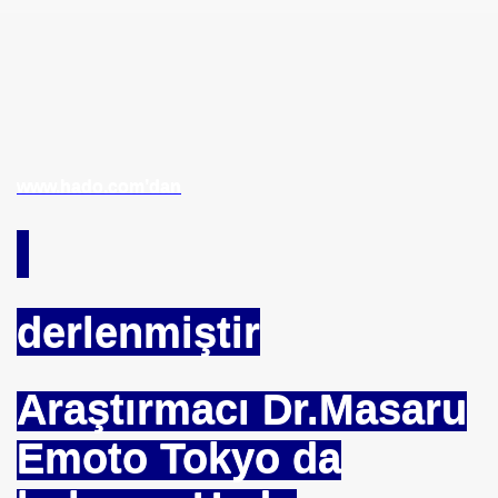
vfik Başak ERSEN
KARMI
www.hado.com’dan
MAK
I
derlenmiştir
Araştırmacı Dr.Masaru
Emoto Tokyo da
u UYGUN
 DR .