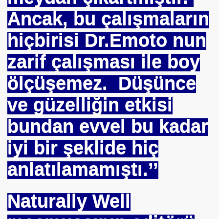
Ancak, bu çalışmaların
eyin
hiçbirisi Dr.Emoto nun
.YUNUS ERDOĞAN
zarif çalışması ile boy
ölçüşemez.
Düşünce
ve güzelliğin etkisi
 NASIL UYGULANDI-
bundan evvel bu kadar
RNEĞİ
iyi bir şeklide hiç
anlatılamamıştı.’’
Naturally Well
OR
ABANCI BANKALAR.= UYGULANMIŞ ÇARE