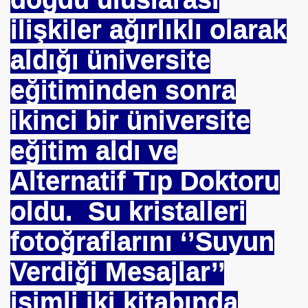
ilişkiler ağırlıklı olarak
aldığı üniversite
eğitiminden sonra
ikinci bir üniversite
om
eğitim aldı ve
on NJ.Canlı Yayın
Alternatif Tıp Doktoru
nter
oldu. Su kristalleri
fotoğraflarını ‘’Suyun
Verdiği Mesajlar’’
isimli iki kitabında