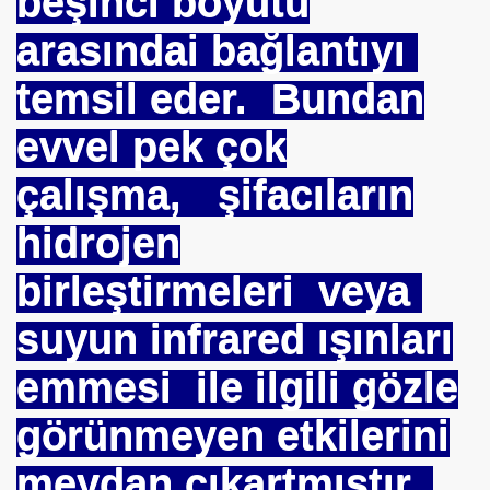
beşinci boyutu
İM
arasındai bağlantıyı
temsil eder. Bundan
nası
evvel pek çok
0 YILLIK İMAM NEDEN ATILDI
çalışma, şifacıların
ci.
hidrojen
birleştirmeleri veya
UTLU OL
suyun infrared ışınları
uslararası Enerji Düzenleyicileri Konfederasyonu Başka
emmesi ile ilgili gözle
görünmeyen etkilerini
meydan çıkartmıştır.