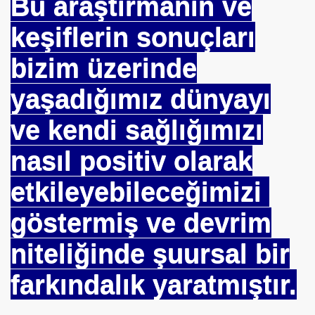
Bu araştırmanın ve
keşiflerin sonuçları
 BŞK. ENERJİ VERİMLİLİĞİ DER. BŞK
bizim üzerinde
an Cezalandırılan Bürokrat
yaşadığımız dünyayı
Eyüp Ensari ERGİN-Mehmet Kamil BERSE.
ve kendi sağlığımızı
ME BAŞKANI
nasıl positiv olarak
etkileyebileceğimizi
göstermiş ve devrim
niteliğinde şuursal bir
farkındalık yaratmıştır.
EÇENLER Varmı?-WARREN BUFFET.