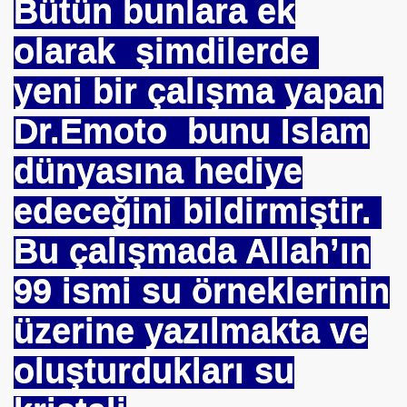
Bütün bunlara ek
olarak şimdilerde
EDENİYET. MEDİT. Medeniyetler İttifakı Enstitüsü
yeni bir çalışma yapan
ILANLAR
Dr.Emoto bunu Islam
TERMİSİN.İHH .İNSANİ YARDIM VAKFI
dünyasına hediye
edeceğini bildirmiştir.
 12 MİLYON 76 MİLYONA BAKARMI
Bu çalışmada Allah’ın
İRİ
99 ismi su örneklerinin
üzerine yazılmakta ve
oluşturdukları su
. "DUA"LAR