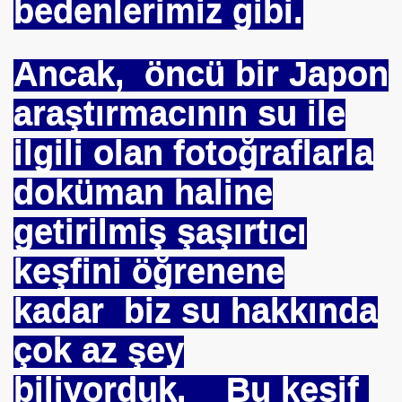
bedenlerimiz gibi.
RNEĞİ AS-DER.
Jİ
Ancak, öncü bir Japon
araştırmacının su ile
OLOJİ TARİHİ MÜZESİ
ilgili olan fotoğraflarla
doküman haline
getirilmiş şaşırtıcı
keşfini öğrenene
kadar biz su hakkında
çok az şey
biliyorduk. Bu keşif