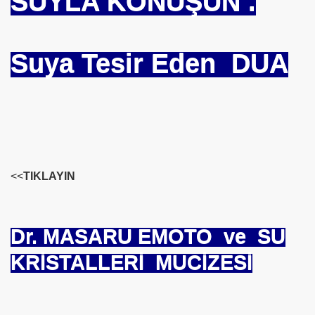
SUYLA KONUŞUN
.
NÜLLÜ ?
Suya Tesir Eden DUA
eyimiz
<<
TIKLAYIN
 DUA Nasıldır ?
 İLGİNÇ GERÇEKLEŞMESİ !!! FERHAT MERYEM FATMA
Dr. MASARU EMOTO ve SU
UZAKTA KANATSIZ BİR MELEK<<<
KRİSTALLERİ MUCİZESİ
turmayalım 16 MART DÜNYA VİCDAN GÜNÜ
DIZ