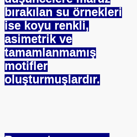
bırakılan su örnekleri
ARIŞIN .
ise koyu renkli,
iyede.*Prof. Dr. Nevzat TARHAN- NP GURUP KURUMLARI
asimetrik ve
tamamlanmamış
İLK. sarı nokta tedavisi.DR.Güngör SOBACI
motifler
İS.NEDENLERİ-TIP TEDAVİLERİ-ANADOLU HALK KÜLTÜR
oluşturmuşlardır.
SIZLIK. 1 e Al= 5 e Sat.
ojik Araştırmalar Mrk.
LUĞU