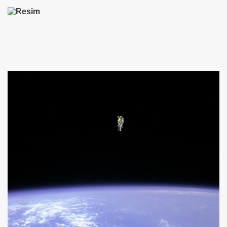
HİZMET VAKFI
İ ADAMI-İSMAİL TOPKAR