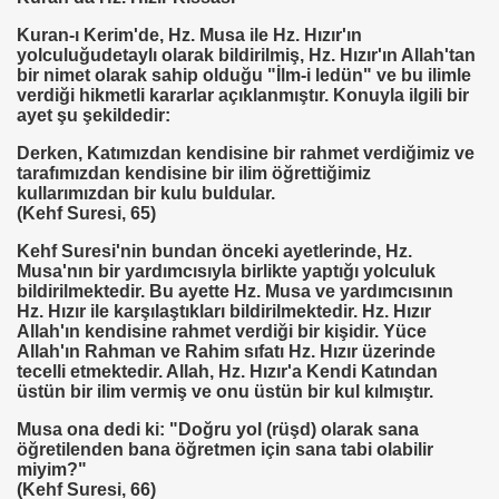
Kuran-ı Kerim'de, Hz. Musa ile Hz. Hızır'ın
yolculuğudetaylı olarak bildirilmiş, Hz. Hızır'ın Allah'tan
bir nimet olarak sahip olduğu "İlm-i ledün" ve bu ilimle
verdiği hikmetli kararlar açıklanmıştır. Konuyla ilgili bir
ayet şu şekildedir:
ALMAK
Derken, Katımızdan kendisine bir rahmet verdiğimiz ve
tarafımızdan kendisine bir ilim öğrettiğimiz
ISMİ REZERV SİSTEMİ-Prof.M.GÜNDOĞAN. Prof.G.ÇETİN
kullarımızdan bir kulu buldular.
(Kehf Suresi, 65)
ları Birliği
Kehf Suresi'nin bundan önceki ayetlerinde, Hz.
Musa'nın bir yardımcısıyla birlikte yaptığı yolculuk
I-
bildirilmektedir. Bu ayette Hz. Musa ve yardımcısının
Hz. Hızır ile karşılaştıkları bildirilmektedir. Hz. Hızır
Allah'ın kendisine rahmet verdiği bir kişidir. Yüce
Allah'ın Rahman ve Rahim sıfatı Hz. Hızır üzerinde
mlak krizi bekliyor!
tecelli etmektedir. Allah, Hz. Hızır'a Kendi Katından
üstün bir ilim vermiş ve onu üstün bir kul kılmıştır.
ouen FRANSA
Musa ona dedi ki: "Doğru yol (rüşd) olarak sana
öğretilenden bana öğretmen için sana tabi olabilir
ci
miyim?"
(Kehf Suresi, 66)