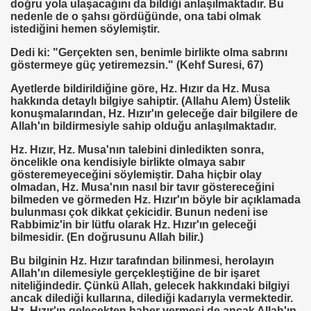
doğru yola ulaşacağını da bildiği anlaşılmaktadır. Bu
nedenle de o şahsı gördüğünde, ona tabi olmak
istediğini hemen söylemiştir.
OKMU EDİLİYOR YOSA
Dedi ki: "Gerçekten sen, benimle birlikte olma sabrını
göstermeye güç yetiremezsin." (Kehf Suresi, 67)
N MÜSLÜMANLAR 969 HAREKETİ
Ayetlerde bildirildiğine göre, Hz. Hızır da Hz. Musa
hakkında detaylı bilgiye sahiptir. (Allahu Alem) Üstelik
ikayet
konuşmalarından, Hz. Hızır'ın geleceğe dair bilgilere de
Allah'ın bildirmesiyle sahip olduğu anlaşılmaktadır.
Hz. Hızır, Hz. Musa'nın talebini dinledikten sonra,
öncelikle ona kendisiyle birlikte olmaya sabır
İDROJEN YAKIT SUNUMU. HALİÇ KONGRE MRK.
gösteremeyeceğini söylemiştir. Daha hiçbir olay
olmadan, Hz. Musa'nın nasıl bir tavır göstereceğini
 FATİH SERKAN KORKUT
bilmeden ve görmeden Hz. Hızır'ın böyle bir açıklamada
bulunması çok dikkat çekicidir. Bunun nedeni ise
Rabbimiz'in bir lütfu olarak Hz. Hızır'ın geleceği
NTROL ALTINDA ERBAKANIN SUÇU NEDEN GÖNDERLDİ
bilmesidir. (En doğrusunu Allah bilir.)
İTURK
Bu bilginin Hz. Hızır tarafından bilinmesi, herolayın
Allah'ın dilemesiyle gerçekleştiğine de bir işaret
niteliğindedir. Çünkü Allah, gelecek hakkındaki bilgiyi
ancak dilediği kullarına, dilediği kadarıyla vermektedir.
Hz. Hızır'ın gelecekten haber vermesi de ancak Allah'ın