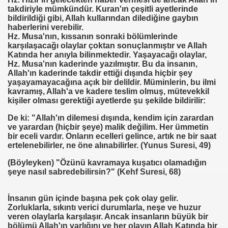
İM
takdiriyle mümkündür. Kuran'ın çeşitli ayetlerinde
bildirildiği gibi, Allah kullarından dilediğine gaybın
haberlerini verebilir.
Hz. Musa'nın, kıssanın sonraki bölümlerinde
karşılaşacağı olaylar çoktan sonuçlanmıştır ve Allah
nası
Katında her anıyla bilinmektedir. Yaşayacağı olaylar,
Hz. Musa'nın kaderinde yazılmıştır. Bu da insanın,
0 YILLIK İMAM NEDEN ATILDI
Allah'ın kaderinde takdir ettiği dışında hiçbir şey
yaşayamayacağına açık bir delildir. Müminlerin, bu ilmi
ci.
kavramış, Allah'a ve kadere teslim olmuş, mütevekkil
kişiler olması gerektiği ayetlerde şu şekilde bildirilir:
De ki: "Allah'ın dilemesi dışında, kendim için zarardan
ve yarardan (hiçbir şeye) malik değilim. Her ümmetin
UTLU OL
bir eceli vardır. Onların ecelleri gelince, artık ne bir saat
ertelenebilirler, ne öne alınabilirler. (Yunus Suresi, 49)
uslararası Enerji Düzenleyicileri Konfederasyonu Başka
(Böyleyken) "Özünü kavramaya kuşatıcı olamadığın
şeye nasıl sabredebilirsin?" (Kehf Suresi, 68)
İnsanın gün içinde başına pek çok olay gelir.
Zorluklarla, sıkıntı verici durumlarla, neşe ve huzur
veren olaylarla karşılaşır. Ancak insanların büyük bir
bölümü Allah'ın varlığını ve her olayın Allah Katında bir