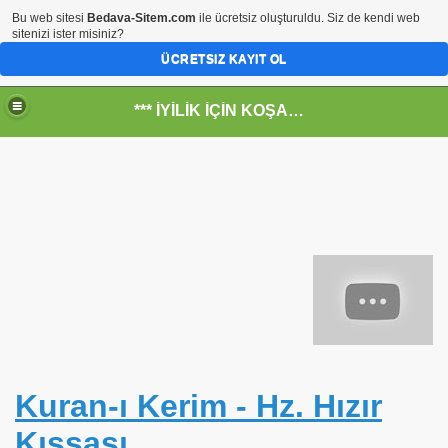
Bu web sitesi
Bedava-Sitem.com
ile ücretsiz oluşturuldu. Siz de kendi web
sitenizi ister misiniz?
ÜCRETSIZ KAYIT OL
*** İYİLİK İÇİN KOŞANLARIN YERİ***
R !!!
amıştır
Kuran-ı Kerim - Hz. Hızır
.
Kıssası
OKUDUĞUMDA AĞLADIĞIM OLAY. Serabın Hikayesi. Dr.Hal