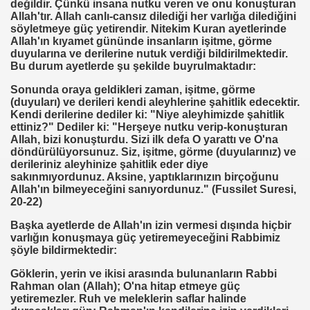
değildir. Çünkü insana nutku veren ve onu konuşturan
Allah'tır. Allah canlı-cansız dilediği her varlığa dilediğini
söyletmeye güç yetirendir. Nitekim Kuran ayetlerinde
Allah'ın kıyamet gününde insanların işitme, görme
duyularına ve derilerine nutuk verdiği bildirilmektedir.
Bu durum ayetlerde şu şekilde buyrulmaktadır:
Sonunda oraya geldikleri zaman, işitme, görme
(duyuları) ve derileri kendi aleyhlerine şahitlik edecektir.
Kendi derilerine dediler ki: "Niye aleyhimizde şahitlik
İ UNUT
ettiniz?" Dediler ki: "Herşeye nutku verip-konuşturan
Allah, bizi konuşturdu. Sizi ilk defa O yarattı ve O'na
MI EV HANIMIMI
döndürülüyorsunuz. Siz, işitme, görme (duyularınız) ve
derileriniz aleyhinize şahitlik eder diye
sakınmıyordunuz. Aksine, yaptıklarınızın birçoğunu
I DEĞİL
Allah'ın bilmeyeceğini sanıyordunuz." (Fussilet Suresi,
20-22)
BASIT
Başka ayetlerde de Allah'ın izin vermesi dışında hiçbir
varlığın konuşmaya güç yetiremeyeceğini Rabbimiz
 AYAĞA KALDIRAN HZ MUHAMMEDİN SÜNNETI
şöyle bildirmektedir:
 AĞACAN
Göklerin, yerin ve ikisi arasında bulunanların Rabbi
Rahman olan (Allah); O'na hitap etmeye güç
ALLAHA SIĞINIRIM
yetiremezler. Ruh ve meleklerin saflar halinde