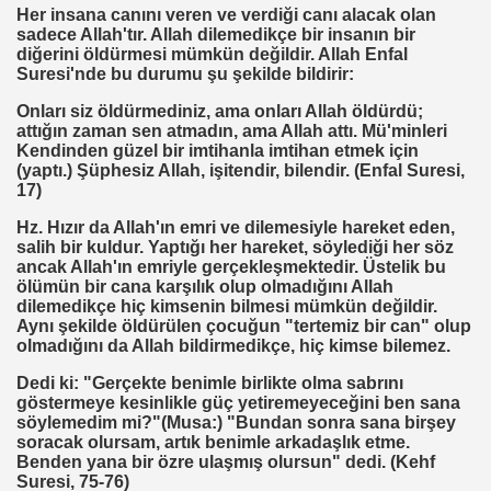
Her insana canını veren ve verdiği canı alacak olan
sadece Allah'tır. Allah dilemedikçe bir insanın bir
diğerini öldürmesi mümkün değildir. Allah Enfal
Suresi'nde bu durumu şu şekilde bildirir:
I
Onları siz öldürmediniz, ama onları Allah öldürdü;
attığın zaman sen atmadın, ama Allah attı. Mü'minleri
Kendinden güzel bir imtihanla imtihan etmek için
(yaptı.) Şüphesiz Allah, işitendir, bilendir. (Enfal Suresi,
İMAR ILERI GÖRÜŞLÜ GÜNEŞ ENERJI GÖNÜLLÜSÜ
17)
Hz. Hızır da Allah'ın emri ve dilemesiyle hareket eden,
TELERDE YOKTUR
salih bir kuldur. Yaptığı her hareket, söylediği her söz
ancak Allah'ın emriyle gerçekleşmektedir. Üstelik bu
IN. YÜKSEK MIMAR
ölümün bir cana karşılık olup olmadığını Allah
dilemedikçe hiç kimsenin bilmesi mümkün değildir.
Aynı şekilde öldürülen çocuğun "tertemiz bir can" olup
olmadığını da Allah bildirmedikçe, hiç kimse bilemez.
DERIN MESALARININ SIRRI ?
Dedi ki: "Gerçekte benimle birlikte olma sabrını
göstermeye kesinlikle güç yetiremeyeceğini ben sana
söylemedim mi?"(Musa:) "Bundan sonra sana birşey
soracak olursam, artık benimle arkadaşlık etme.
Benden yana bir özre ulaşmış olursun" dedi. (Kehf
Suresi, 75-76)