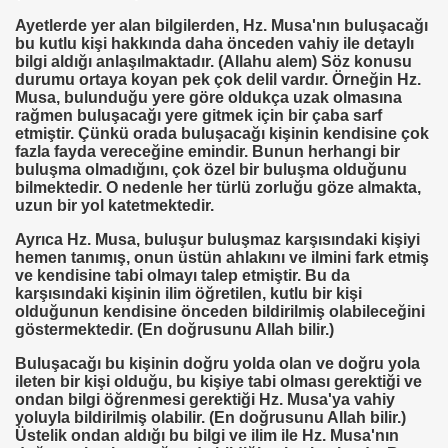
TS-SEN
Ayetlerde yer alan bilgilerden, Hz. Musa'nın buluşacağı
bu kutlu kişi hakkında daha önceden vahiy ile detaylı
bilgi aldığı anlaşılmaktadır. (Allahu alem) Söz konusu
durumu ortaya koyan pek çok delil vardır. Örneğin Hz.
NDING
Musa, bulunduğu yere göre oldukça uzak olmasına
rağmen buluşacağı yere gitmek için bir çaba sarf
etmiştir. Çünkü orada buluşacağı kişinin kendisine çok
fazla fayda vereceğine emindir. Bunun herhangi bir
buluşma olmadığını, çok özel bir buluşma olduğunu
Vermek .Dr.Hamdi KALYONCU
bilmektedir. O nedenle her türlü zorluğu göze almakta,
uzun bir yol katetmektedir.
 LÜTFÜ OFLAZ
Ayrıca Hz. Musa, buluşur buluşmaz karşısındaki kişiyi
hemen tanımış, onun üstün ahlakını ve ilmini fark etmiş
rı- 21NCİ YY.Cuma da Halife adına Hutbe Okunan Ülkeler 1
ve kendisine tabi olmayı talep etmiştir. Bu da
karşısındaki kişinin ilim öğretilen, kutlu bir kişi
olduğunun kendisine önceden bildirilmiş olabileceğini
göstermektedir. (En doğrusunu Allah bilir.)
Buluşacağı bu kişinin doğru yolda olan ve doğru yola
ileten bir kişi olduğu, bu kişiye tabi olması gerektiği ve
 Yöntemi
ondan bilgi öğrenmesi gerektiği Hz. Musa'ya vahiy
yoluyla bildirilmiş olabilir. (En doğrusunu Allah bilir.)
TAŞ
Üstelik ondan aldığı bu bilgi ve ilim ile Hz. Musa'nın