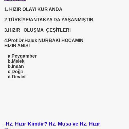
1. HIZIR OLAYI KUR ANDA
ARIŞIN .
2.TÜRKİYE/ANTAKYA DA YAŞANMIŞTIR
iyede.*Prof. Dr. Nevzat TARHAN- NP GURUP KURUMLARI
3.HIZIR OLUŞMA ÇEŞİTLERi
4.Prof.Dr.Haluk NURBAKİ HOCAMIN
HIZIR ANISI
İLK. sarı nokta tedavisi.DR.Güngör SOBACI
a.Peygamber
İS.NEDENLERİ-TIP TEDAVİLERİ-ANADOLU HALK KÜLTÜR
b.Melek
b.İnsan
c.Doğ
a
SIZLIK. 1 e Al= 5 e Sat.
d.Devlet
ojik Araştırmalar Mrk.
LUĞU
Hz.
Hızır Kimdir
? Hz. Musa ve Hz. Hızır