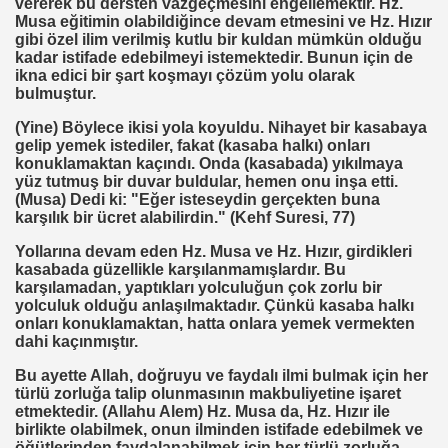
vererek bu dersten vazgeçmesini engellemektir. Hz.
Musa eğitimin olabildiğince devam etmesini ve Hz. Hızır
SON
gibi özel ilim verilmiş kutlu bir kuldan mümkün olduğu
kadar istifade edebilmeyi istemektedir. Bunun için de
ikna edici bir şart koşmayı çözüm yolu olarak
bulmuştur.
UZAĞI
(Yine) Böylece ikisi yola koyuldu. Nihayet bir kasabaya
gelip yemek istediler, fakat (kasaba halkı) onları
konuklamaktan kaçındı. Onda (kasabada) yıkılmaya
yüz tutmuş bir duvar buldular, hemen onu inşa etti.
(Musa) Dedi ki: "Eğer isteseydin gerçekten buna
ILMASI
karşılık bir ücret alabilirdin." (Kehf Suresi, 77)
Yollarına devam eden Hz. Musa ve Hz. Hızır, girdikleri
kasabada güzellikle karşılanmamışlardır. Bu
karşılamadan, yaptıkları yolculuğun çok zorlu bir
 ETTİ
yolculuk olduğu anlaşılmaktadır. Çünkü kasaba halkı
onları konuklamaktan, hatta onlara yemek vermekten
. HALLETTIK SIRA REÇEPTE
dahi kaçınmıştır.
R İŞE BAŞLAMAK
Bu ayette Allah, doğruyu ve faydalı ilmi bulmak için her
türlü zorluğa talip olunmasının makbuliyetine işaret
etmektedir. (Allahu Alem) Hz. Musa da, Hz. Hızır ile
birlikte olabilmek, onun ilminden istifade edebilmek ve
öğütlerinden faydalanabilmek için her türlü zorluğa