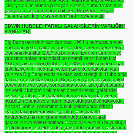
Lemaitre, teorisi için ‘İlkel Atom’ adını kullanıyor ve bunun
için; ‘yaradılış anında patlayan Kozmik Yumurta’ tanımını
yapıyordu. Teorinin bugün bilinen ‘Big Bang - Büyük
Patlama’ adı İngiliz astronom Fred Hoyle’a aittir.
EDWIN HUBBLE: FARKLI GALAKSİLERİN VARLIĞINI
KANITLADI
 İBNİ RÜŞD
Big Bang teorisinin kanıtlanması 1964’ü bulmuştu ancak
Friedman ve Lemaitre’in gösterdikleri evrenin genişlediği
teorisinin kanıtları 1929’da bulundu. Evrenin tarihinin ve
yapısının anlaşılmasındaki bu önemli kanıtı bulan kişi
ABD’li fizikçi Edwin Hubble’dı. 1889’da Missori’de doğan
ünlü fizikçinin Friedman ve Lemaître ile ortak olan yanı
yalnızca Big Bang teorisine olan katkısı değildi. Hubble’da
rof.Dr.TÜBİTAK
da diğer meslektaşları gibi Birinci Dünya Savaşın’da aktif
görev almış ve savaş sonrasında astro-fizik çalışmalarına
E VAKFI
hız verdi. Hubble’ın bilime en önemli katkısı galaksiler
üzerine yaptığı çalışmalardı. Onun zamanında evrenin
büsbütün Samanyolu’ndan ibaret olduğu düşünülüyordu.
Ancak Hubble, yaşamının büyük bölümünde Wilson
Dağı’ndaki gözlemevinde yaptığı çalışmalarla
CAĞIM ?
Andromeda’nın da içinde bulunduğu birçok farklı
galaksinin varlığını kanıtladı. Böylelikle evrenin büyüklüğü
.Sn.Bülent ARINÇ
ile ilgili görüş temelden değişmiş oldu. Amerikalı astronom