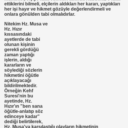
ettiklerini bilmeli, elçilerin aldıkları her kararı, yaptıkları
her işi hayır ve hikmet gözüyle değerlendirmeli ve
onlara gönülden tabi olmalıdırlar.
EDENİYET. MEDİT. Medeniyetler İttifakı Enstitüsü
Nitekim Hz. Musa ve
Hz. Hızır
kıssasındaki
ILANLAR
ayetlerde de tabi
olunan kişinin
TERMİSİN.İHH .İNSANİ YARDIM VAKFI
gerekli gördüğü
zaman yaptığı
işlerin, aldığı
kararların ve
söylediği sözlerin
 12 MİLYON 76 MİLYONA BAKARMI
hikmetini öğütle
açıklayacağı
İRİ
bildirilmektedir.
Örneğin Kehf
Suresi'nin bu
ayetinde, Hz.
Hızır'ın "ben sana
öğütle-anlatıp söz
edinceye kadar"
. "DUA"LAR
dediği belirtilerek,
Hz. Musa'ya karşılaştığı olayların hikmetinin