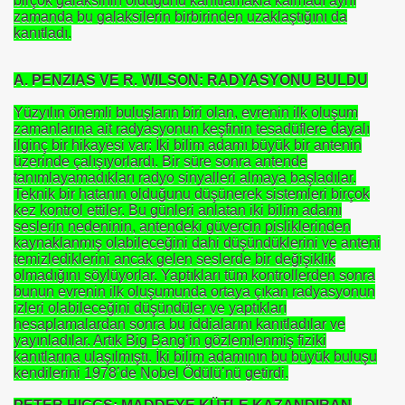
birçok galaksinin olduğunu kanıtlamakla kalmadı aynı
fre İle
zamanda bu galaksilerin birbirinden uzaklaştığını da
kanıtladı.
A. PENZIAS VE R. WILSON: RADYASYONU BULDU
Yüzyılın önemli buluşların biri olan, evrenin ilk oluşum
zamanlarına ait radyasyonun keşfinin tesadüflere dayalı
ilginç bir hikayesi var: İki bilim adamı büyük bir antenin
üzerinde çalışıyorlardı. Bir süre sonra antende
ÜL
tanımlayamadıkları radyo sinyalleri almaya başladılar.
Teknik bir hatanın olduğunu düşünerek sistemleri birçok
DOĞAN
kez kontrol ettiler. Bu günleri anlatan iki bilim adamı
seslerin nedeninin, antendeki güvercin pisliklerinden
kaynaklanmış olabileceğini dahi düşündüklerini ve anteni
temizlediklerini ancak gelen seslerde bir değişiklik
olmadığını söylüyorlar. Yaptıkları tüm kontrollerden sonra
ICI
bunun evrenin ilk oluşumunda ortaya çıkan radyasyonun
izleri olabileceğini düşündüler ve yaptıkları
 ÇELİK
hesaplamalardan sonra bu iddialarını kanıtladılar ve
yayınladılar. Artık Big Bang’in gözlemlenmiş fiziki
kanıtlarına ulaşılmıştı. İki bilim adamının bu büyük buluşu
EYSEL EROĞLU
kendilerini 1978’de Nobel Ödülü’nü getirdi.
IM