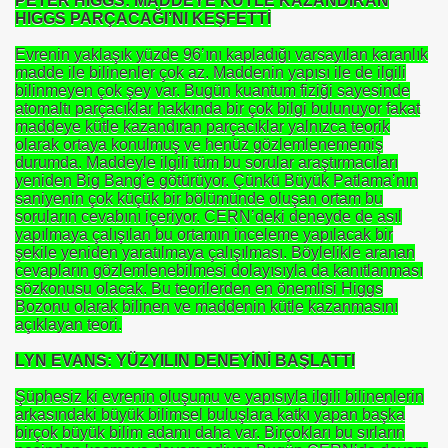
PETER HIGGS: MADDEYE KÜTLE KAZANDIRAN
HIGGS PARÇACAĞI’NI KEŞFETTİ
mer DİNÇER
Evrenin yaklaşık yüzde 96’ını kapladığı varsayılan karanlık
madde ile bilinenler çok az. Maddenin yapısı ile de ilgili
nı
bilinmeyen çok şey var. Bugün kuantum fiziği sayesinde
atomaltı parçacıklar hakkında bir çok bilgi bulunuyor fakat
da Oturan TekProf. Maliye Bakanı
maddeye kütle kazandıran parçacıklar yalnızca teorik
olarak ortaya konulmuş ve henüz gözlemlenememiş
durumda. Maddeyle ilgili tüm bu sorular araştırmacıları
yeniden Big Bang’e götürüyor. Çünkü Büyük Patlama’nın
saniyenin çok küçük bir bölümünde oluşan ortam bu
soruların cevabını içeriyor. CERN’deki deneyde de asıl
yapılmaya çalışılan bu ortamın inceleme yapılacak bir
şekile yeniden yaratılmaya çalışılması. Böylelikle aranan
cevapların gözlemlenebilmesi dolayısıyla da kanıtlanması
sözkonusu olacak. Bu teorilerden en önemlisi Higgs
Bozonu olarak bilinen ve maddenin kütle kazanmasını
açıklayan teori.
LYN EVANS: YÜZYILIN DENEYİNİ BAŞLATTI
Şüphesiz ki evrenin oluşumu ve yapısıyla ilgili bilinenlerin
arkasındaki büyük bilimsel buluşlara katkı yapan başka
birçok büyük bilim adamı daha var. Birçokları bu sırların