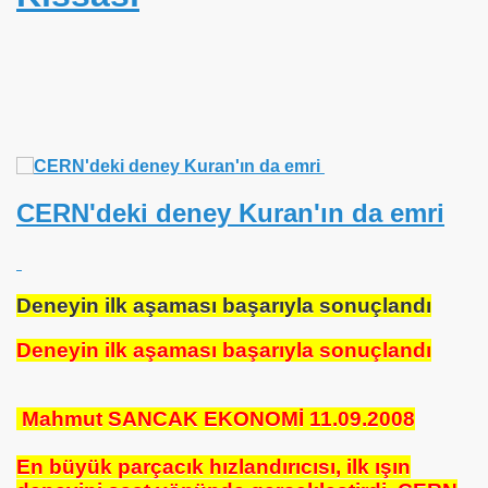
NÜLLÜ ?
CERN'deki deney Kuran'ın da emri
eyimiz
 DUA Nasıldır ?
Deneyin ilk aşaması başarıyla sonuçlandı
 İLGİNÇ GERÇEKLEŞMESİ !!! FERHAT MERYEM FATMA
Deneyin ilk aşaması başarıyla sonuçlandı
UZAKTA KANATSIZ BİR MELEK<<<
turmayalım 16 MART DÜNYA VİCDAN GÜNÜ
Mahmut SANCAK EKONOMİ 11.09.2008
DIZ
En büyük parçacık hızlandırıcısı, ilk ışın