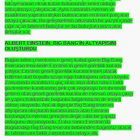
hikayesininin eksik kalan bölümünde neler olduğu
anlaşılmaya çalışılacak. Aynı zamanda evrenin ve
maddenin yapısına ilişkin bulmacanın en temel parçaları
ortaya çıkacak. Bu gelişmelerin arkasında bir yüzyıl içinde
çığır açan bilimsel buluşlar ve bu buluşlara imza atan
dehalar var.
ALBERT EINSTEIN: BIG BANG’İN ALTYAPISINI
OLUŞTURDU
Bugün bilim çevrelerince geniş kabul gören Big Bang
teorisinin temelinde Einstein’ın genel görelilik kuramı
yatıyor. Einstein genel görelilik kuramı temel olarak
kütlenin dört boyutlu uzayı eğip büktüğünü ortaya koydu.
Zamanında inanılması güç olan ama daha sonra farklı
gözlemlerle kanıtlanmış pek çok öngörüyü beraberinde
getiren olan genel görelelik kuramı ile evrenin ortaya çıkışı
ve yapısı hakkındaki bugünkü bilgilerimizin de temeli
atılmış oluyordu. Ancak ilginçtir Big Bang teorisini
altyapısını oluşturan kurama imza atan Einstein
başlangıçta evrenin genişlen değil sabit bir yapıda
olduğunu düşünüyordu. Daha sonra Einstein’da
doğruladığı Big Bang teorisini birbirinden bağımsız olarak
iki biliminsanı farklı zamanlarda ortaya attı.