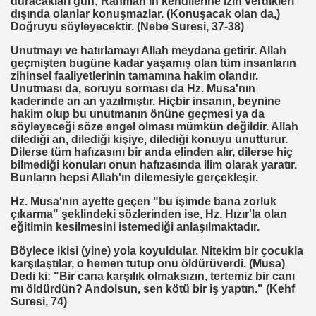
duracakları gün; Rahman'ın kendilerine izin verdikleri
dışında olanlar konuşmazlar. (Konuşacak olan da,)
vfik Başak ERSEN
Doğruyu söyleyecektir. (Nebe Suresi, 37-38)
KARMI
Unutmayı ve hatırlamayı Allah meydana getirir. Allah
geçmişten bugüne kadar yaşamış olan tüm insanların
zihinsel faaliyetlerinin tamamına hakim olandır.
Unutması da, soruyu sorması da Hz. Musa'nın
kaderinde an an yazılmıştır. Hiçbir insanın, beynine
hakim olup bu unutmanın önüne geçmesi ya da
söyleyeceği söze engel olması mümkün değildir. Allah
MAK
dilediği an, dilediği kişiye, dilediği konuyu unutturur.
Dilerse tüm hafızasını bir anda elinden alır, dilerse hiç
bilmediği konuları onun hafızasında ilim olarak yaratır.
Bunların hepsi Allah'ın dilemesiyle gerçekleşir.
I
Hz. Musa'nın ayette geçen "bu işimde bana zorluk
çıkarma" şeklindeki sözlerinden ise, Hz. Hızır'la olan
eğitimin kesilmesini istemediği anlaşılmaktadır.
Böylece ikisi (yine) yola koyuldular. Nitekim bir çocukla
karşılaştılar, o hemen tutup onu öldürüverdi. (Musa)
Dedi ki: "Bir cana karşılık olmaksızın, tertemiz bir canı
u UYGUN
mı öldürdün? Andolsun, sen kötü bir iş yaptın." (Kehf
Suresi, 74)
 DR .