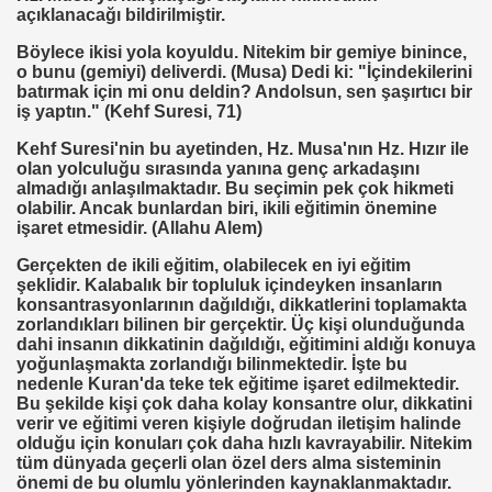
açıklanacağı bildirilmiştir.
Böylece ikisi yola koyuldu. Nitekim bir gemiye binince,
MANMIYOR. MUSEVIMI OLUR
o bunu (gemiyi) deliverdi. (Musa) Dedi ki: "İçindekilerini
batırmak için mi onu deldin? Andolsun, sen şaşırtıcı bir
iş yaptın." (Kehf Suresi, 71)
Kehf Suresi'nin bu ayetinden, Hz. Musa'nın Hz. Hızır ile
R YAPABILIR
olan yolculuğu sırasında yanına genç arkadaşını
almadığı anlaşılmaktadır. Bu seçimin pek çok hikmeti
S PLAKASI ÖNLENEMEZ
olabilir. Ancak bunlardan biri, ikili eğitimin önemine
işaret etmesidir. (Allahu Alem)
OPTAŞ
Gerçekten de ikili eğitim, olabilecek en iyi eğitim
şeklidir. Kalabalık bir topluluk içindeyken insanların
NCEKI ABDURRAHIM BARINA "sÖZÜ"
konsantrasyonlarının dağıldığı, dikkatlerini toplamakta
zorlandıkları bilinen bir gerçektir. Üç kişi olunduğunda
dahi insanın dikkatinin dağıldığı, eğitimini aldığı konuya
yoğunlaşmakta zorlandığı bilinmektedir. İşte bu
nedenle Kuran'da teke tek eğitime işaret edilmektedir.
Bu şekilde kişi çok daha kolay konsantre olur, dikkatini
verir ve eğitimi veren kişiyle doğrudan iletişim halinde
 --- BENI KUCAKLAYAN ILK BEYAZ LIDER. ERBAKAN
olduğu için konuları çok daha hızlı kavrayabilir. Nitekim
tüm dünyada geçerli olan özel ders alma sisteminin
önemi de bu olumlu yönlerinden kaynaklanmaktadır.