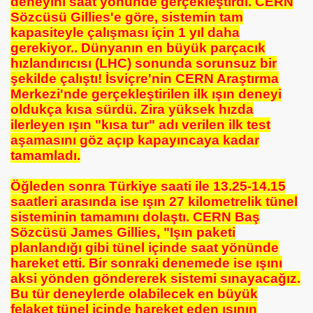
deneyini saat yönünde gerçekleştirdi. CERN
Sözcüsü Gillies'e göre, sistemin tam
kapasiteyle çalışması için 1 yıl daha
ardım Mucizesi
gerekiyor.. Dünyanın en büyük parçacık
hızlandırıcısı (LHC) sonunda sorunsuz bir
şekilde çalıştı! İsviçre'nin CERN Araştırma
Merkezi'nde gerçekleştirilen ilk ışın deneyi
oldukça kısa sürdü. Zira yüksek hızda
ilerleyen ışın "kısa tur" adı verilen ilk test
ı
aşamasını göz açıp kapayıncaya kadar
tamamladı.
iyor
Öğleden sonra Türkiye saati ile 13.25-14.15
acaksınız!
saatleri arasında ise ışın 27 kilometrelik tünel
sisteminin tamamını dolaştı. CERN Baş
Sözcüsü James Gillies, "Işın paketi
planlandığı gibi tünel içinde saat yönünde
endinize Göre Birini Bulun
hareket etti. Bir sonraki denemede ise ışını
aksi yönden göndererek sistemi sınayacağız.
Bu tür deneylerde olabilecek en büyük
felaket tünel içinde hareket eden ışının
NLAR ADEM ÖZKÖSE