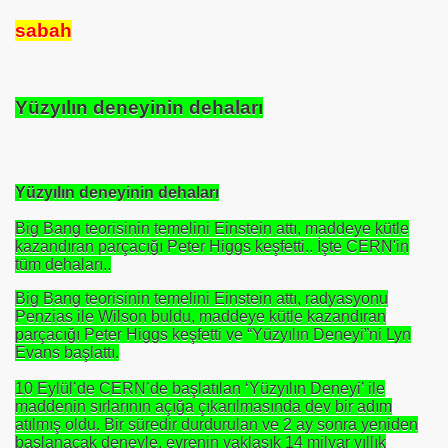
RNEĞİ AS-DER.
sabah
Jİ
Yüzyılın deneyinin dehaları
OLOJİ TARİHİ MÜZESİ
Yüzyılın deneyinin dehaları
Big Bang teorisinin temelini Einstein attı, maddeye kütle
kazandıran parçacığı Peter Higgs keşfetti.. İşte CERN'in
tüm dehaları..
Big Bang teorisinin temelini Einstein attı, radyasyonu
Penzias ile Wilson buldu, maddeye kütle kazandıran
parçacığı Peter Higgs keşfetti ve “Yüzyılın Deneyi”ni Lyn
Evans başlattı.
10 Eylül’de CERN’de başlatılan ‘Yüzyılın Deneyi’ ile
maddenin sırlarının açığa çıkarılmasında dev bir adım
atılmış oldu. Bir süredir durdurulan ve 2 ay sonra yeniden
başlanacak deneyle, evrenin yaklaşık 14 milyar yıllık