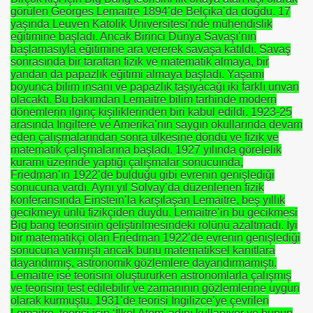
görülen Georges Lemaitre 1894’de Belçika’da doğdu. 17
yaşında Leuven Katolik Üniversitesi’nde mühendislik
eğitimine başladı. Ancak Birinci Dünya Savaşı’nın
başlamasıyla eğitimine ara vererek savaşa katıldı. Savaş
sonrasında bir taraftan fizik ve matematik almaya, bir
yandan da papazlık eğitimi almaya başladı. Yaşamı
boyunca bilim insanı ve papazlık taşıyacağı iki farklı unvan
olacaktı. Bu bakımdan Lemaitre bilim tarhinde modern
dönemlerin ilginç kişiliklerinden biri kabul edildi. 1923-25
arasında İngiltere ve Amerika’nın saygın okullarında devam
eden çalışmalarından sonra ülkesine döndü ve fizik ve
matematik çalışmalarına başladı. 1927 yılında görelelik
kuramı üzerinde yaptığı çalışmalar sonucuında,
Friedman’ın 1922’de bulduğu gibi evrenin genişlediği
sonucuna vardı. Aynı yıl Solvay’da düzenlenen fizik
*APGAR*
konferansında Einstein’la karşılaşan Lemaitre, beş yıllık
gecikmeyi ünlü fizikçiden duydu. Lemaitre’in bu gecikmesi
ARATAY
Big bang teorisinin geliştirilmesindeki rolünü azaltmadı. İyi
bir matematikçi olan Friedman 1922’de evrenin genişlediği
sonucuna varmıştı ancak bunu matematiksel kanıtlara
dayandırmış, astronomik gözlemlere dayandırmamıştı.
Lemaitre ise teorisini oluştururken astronomlarla çalışmış
ve teorisini test edilebilir ve zamanının gözlemlerine uygun
olarak kurmuştu. 1931’de teorisi İngilizce’ye çevrilen