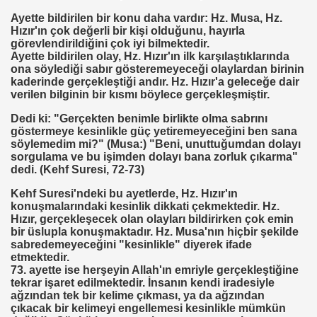
Ayette bildirilen bir konu daha vardır: Hz. Musa, Hz.
TEKNE ORUCU NEDIR
Hızır'ın çok değerli bir kişi olduğunu, hayırla
görevlendirildiğini çok iyi bilmektedir.
A BIRINCISI SEÇTI
Ayette bildirilen olay, Hz. Hızır'ın ilk karşılaştıklarında
ona söylediği sabır gösteremeyeceği olaylardan birinin
KOPENHAG KRITERLERIMI KOPENHAĞ
kaderinde gerçekleştiği andır. Hz. Hızır'a geleceğe dair
verilen bilginin bir kısmı böylece gerçekleşmiştir.
NIN EMRINDE. PROF KENAN DEMIRKOL
Dedi ki: "Gerçekten benimle birlikte olma sabrını
göstermeye kesinlikle güç yetiremeyeceğini ben sana
 VİRÜS"
söylemedim mi?" (Musa:) "Beni, unuttuğumdan dolayı
sorgulama ve bu işimden dolayı bana zorluk çıkarma"
dedi. (Kehf Suresi, 72-73)
ETIM MERKEZI AÇILDI
Kehf Suresi'ndeki bu ayetlerde, Hz. Hızır'ın
SULTAN MEHMET
konuşmalarındaki kesinlik dikkati çekmektedir. Hz.
Hızır, gerçekleşecek olan olayları bildirirken çok emin
bir üslupla konuşmaktadır. Hz. Musa'nın hiçbir şekilde
sabredemeyeceğini "kesinlikle" diyerek ifade
etmektedir.
 ZEHIRLENMESI YAPAR
73. ayette ise herşeyin Allah'ın emriyle gerçekleştiğine
tekrar işaret edilmektedir. İnsanın kendi iradesiyle
YI YÖNETENLER
ağzından tek bir kelime çıkması, ya da ağzından
çıkacak bir kelimeyi engellemesi kesinlikle mümkün