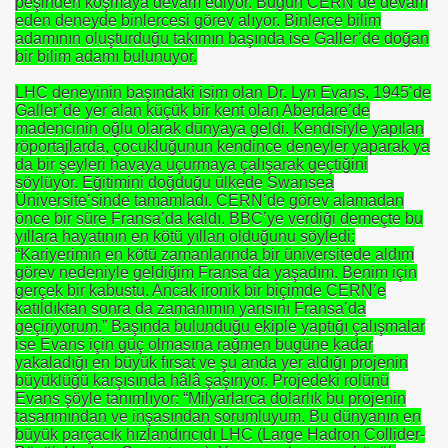
peşinden koşmaya devam ediyor. Bugün CERN’de devam
eden deneyde binlercesi görev alıyor. Binlerce bilim
adamının oluşturduğu takımın başında ise Galler’de doğan
bir bilim adamı bulunuyor.
LHC deneyinin başındaki isim olan Dr. Lyn Evans, 1945’de
Galler’de yer alan küçük bir kent olan Aberdare’de
madencinin oğlu olarak dünyaya geldi. Kendisiyle yapılan
röportajlarda, çocukluğunun kendince deneyler yaparak ya
da bir şeyleri havaya uçurmaya çalışarak geçtiğini
söylüyor. Eğitimini doğduğu ülkede Swansea
Üniversite’sinde tamamladı. CERN’de görev alamadan
önce bir süre Fransa’da kaldı. BBC’ye verdiği demeçte bu
yıllara hayatının en kötü yılları olduğunu söyledi:
“Kariyerimin en kötü zamanlarında bir üniversitede aldım
görev nedeniyle geldiğim Fransa’da yaşadım. Benim için
gerçek bir kabustu. Ancak ironik bir biçimde CERN’e
katıldıktan sonra da zamanımın yarısını Fransa’da
geçiriyorum.” Başında bulunduğu ekiple yaptığı çalışmalar
ise Evans için güç olmasına rağmen bugüne kadar
yakaladığı en büyük fırsat ve şu anda yer aldığı projenin
büyüklüğü karşısında hâlâ şaşırıyor. Projedeki rolünü
Evans şöyle tanımlıyor: “Milyarlarca dolarlık bu projenin
tasarımından ve inşasından sorumluyum. Bu dünyanın en
büyük parçacık hızlandırıcıdı LHC (Large Hadron Collider-
rşı Mücadele Derneği