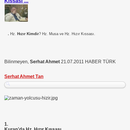
Kıssası
...
 BŞK. ENERJİ VERİMLİLİĞİ DER. BŞK
an Cezalandırılan Bürokrat
.
Hz.
Hızır Kimdir
? Hz. Musa ve Hz. Hızır Kıssası.
Eyüp Ensari ERGİN-Mehmet Kamil BERSE.
ME BAŞKANI
Bilinmeyen,
Serhat Ahmet
21.07.2011 HABER TÜRK
Serhat Ahmet Tan
EÇENLER Varmı?-WARREN BUFFET.
1.
Kuran'da Hz. Hızır Kıssası