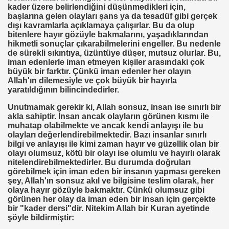
kader üzere belirlendiğini düşünmedikleri için,
başlarına gelen olayları şans ya da tesadüf gibi gerçek
dışı kavramlarla açıklamaya çalışırlar. Bu da olup
eyin
bitenlere hayır gözüyle bakmalarını, yaşadıklarından
hikmetli sonuçlar çıkarabilmelerini engeller. Bu nedenle
de sürekli sıkıntıya, üzüntüye düşer, mutsuz olurlar. Bu,
.YUNUS ERDOĞAN
iman edenlerle iman etmeyen kişiler arasındaki çok
büyük bir farktır. Çünkü iman edenler her olayın
Allah'ın dilemesiyle ve çok büyük bir hayırla
yaratıldığının bilincindedirler.
Unutmamak gerekir ki, Allah sonsuz, insan ise sınırlı bir
akla sahiptir. İnsan ancak olayların görünen kısmı ile
 NASIL UYGULANDI-
muhatap olabilmekte ve ancak kendi anlayışı ile bu
olayları değerlendirebilmektedir. Bazı insanlar sınırlı
RNEĞİ
bilgi ve anlayışı ile kimi zaman hayır ve güzellik olan bir
olayı olumsuz, kötü bir olayı ise olumlu ve hayırlı olarak
nitelendirebilmektedirler. Bu durumda doğruları
görebilmek için iman eden bir insanın yapması gereken
şey, Allah'ın sonsuz akıl ve bilgisine teslim olarak, her
olaya hayır gözüyle bakmaktır. Çünkü olumsuz gibi
görünen her olay da iman eden bir insan için gerçekte
OR
bir "kader dersi"dir. Nitekim Allah bir Kuran ayetinde
şöyle bildirmiştir:
ABANCI BANKALAR.= UYGULANMIŞ ÇARE