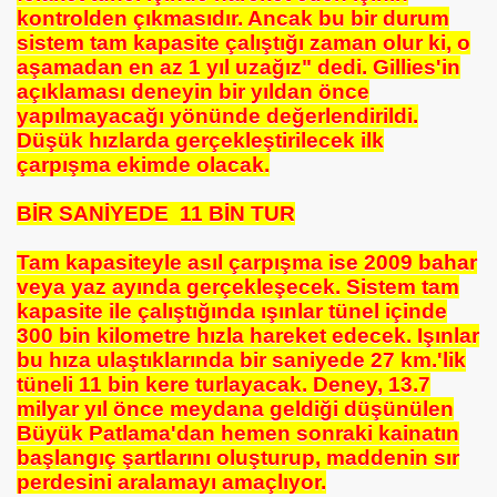
kontrolden çıkmasıdır. Ancak bu bir durum
sistem tam kapasite çalıştığı zaman olur ki, o
aşamadan en az 1 yıl uzağız" dedi. Gillies'in
RKİYE ULAŞ-İŞ. ***SERVİS VE ULAŞIM ÇALIŞANLARININ, 
açıklaması deneyin bir yıldan önce
yapılmayacağı yönünde değerlendirildi.
 SERVİSİ
Düşük hızlarda gerçekleştirilecek ilk
çarpışma ekimde olacak.
BİR SANİYEDE 11 BİN TUR
Tam kapasiteyle asıl çarpışma ise 2009 bahar
veya yaz ayında gerçekleşecek. Sistem tam
kapasite ile çalıştığında ışınlar tünel içinde
R - HİDROJEN ENERJİ MRK *NASIL ENGELLENDİ* !!!
300 bin kilometre hızla hareket edecek. Işınlar
bu hıza ulaştıklarında bir saniyede 27 km.'lik
se) -Engellenen Mühendis !!!
tüneli 11 bin kere turlayacak. Deney, 13.7
milyar yıl önce meydana geldiği düşünülen
İ.M.D.E.S. Halal Food
Büyük Patlama'dan hemen sonraki kainatın
başlangıç şartlarını oluşturup, maddenin sır
perdesini aralamayı amaçlıyor.