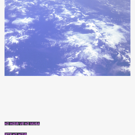
 Akıncı
N -TIP BULUŞLARI
Murat GÜRSES
 TIBBI =Türk+Rus+Çin Tıbbı
ruk DURUKAN
HZ HIZIR VE HZ MUSA
İŞTE HZ HIZIR