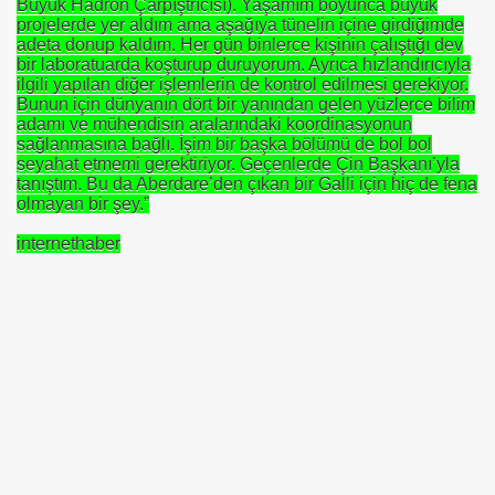
Büyük Hadron Çarpıştrıcısı). Yaşamım boyunca büyük
projelerde yer aldım ama aşağıya tünelin içine girdiğimde
rem ERDEMi
adeta donup kaldım. Her gün binlerce kişinin çalıştığı dev
bir laboratuarda koşturup duruyorum. Ayrıca hızlandırıcıyla
ilgili yapılan diğer işlemlerin de kontrol edilmesi gerekiyor.
Bunun için dünyanın dört bir yanından gelen yüzlerce bilim
adamı ve mühendisin aralarındaki koordinasyonun
astmı ?
sağlanmasına bağlı. İşim bir başka bölümü de bol bol
seyahat etmemi gerektiriyor. Geçenlerde Çin Başkanı’yla
tanıştım. Bu da Aberdare’den çıkan bir Galli için hiç de fena
olmayan bir şey.”
internethaber