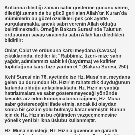
IZLEME KARIŞIMI
Kullarına dilediği zaman sabır gösterme gücünü veren,
dilediği zaman da bu gücü geri alan Allah'tır. Kuran'da
R ÖRGÜTÜ ALPER TAN
müminlerin bu güzel özellikleri pek çok ayette
vurgulanmakta, ancak sabrı verenin Allah olduğu
belirtilmektedir. Örneğin Bakara Suresi'nde Talut'un
ordusunun savaş sırasında sabrı Allah'tan diledikleri
bildirilir:
ALARI
Onlar, Calut ve ordusuna karşı meydana (savaşa)
çıktıklarında, dediler ki: "Rabbimiz, üzeri- mize sabır
yla Yola Çıkan Islamcılar Şimdi Yokolışlarının Hikayesini
yağdır, adımlarımızı sabit kıl (kaydırma) ve kafirler
topluluğuna karşı bize yardım et." (Bakara Suresi, 250)
Aşılama Makinası
Kehf Suresi'nin 76. ayetinde ise Hz. Musa'nın, meydana
gelen bu durumdan Hz. Hızır'ın rahatsızlık duyduğunun
farkında olduğu anlaşılmaktadır. Hz. Hızır'ın yaptığı
hatırlatmalara ve sabır gösteremeyeceği yönünde
 EDEN MÜSLÜMAN KAZANIR
kesinlik arz eden konuşmalarına rağmen, Hz. Musa
sabır göstereceğini ifade etmiş, ancak iki olaydan
sonra bir çözüm yolu bulmaya karar vermiştir. Bunun
için de Hz. Hızır'ın bu eğitimden vazgeçmemesine
yönelik yeni bir ikna üslubu kullanmıştır.
Hz. Musa'nın isteği, Hz. Hızır'a güvence ve garanti
YOR. HOROZ TILKI HIKAYESI