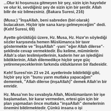
...Olur ki hoşunuza gitmeyen bir şey, sizin için hayırlıdır
ve olur ki, sevdiğiniz şey de sizin için bir şerdir. Allah
E BÜROKRASİSİ
bilir de siz bilmezsiniz. (Bakara Suresi, 216)
(Musa:) "İnşaAllah, beni sabreden (biri olarak)
aatında Bulunan sır. Mühendis Hikmet TOPLU
bulacaksın. Hiçbir işte sana karşı gelmeyeceğim" dedi.
(Kehf Suresi, 69)
nluğa-ABD.
Ayette görüldüğü üzere, Hz. Musa, Hz. Hızır'ın söylediği
SAKÇI
sözler karşısında hemen Müslümanca bir tavır
göstermekte ve "İnşaAllah" -yani "eğer Allah dilerse"-
şeklinde cevap vermektedir. Bu kelime, müminlerin
Allah'a olan teslimiyetlerinin, kaderin her an işlediğini
bildiklerinin, Allah dilemedikçe hiçbir şeye güç
yetiremeyeceklerinin farkında olduklarının bir ifadesidir.
Kehf Suresi'nin 23 ve 24. ayetlerinde bildirildiği gibi,
 SÜLEYMAN GÖKOĞLU
hiçbir şey için "bunu yarın mutlaka yapacağım"
dememek, "Allah dilerse (inşaAllah)" demek Allah'ın bir
NI .DR UMUT YILDIZ
emridir.
Hz. Musa'nın bu cevabıyla Allah, Müslümanların bir işe
başlamadan, bir karar vermeden, ertesi gün için bir
plan yapmadan önce mutlaka "inşaAllah" demelerinin
i Hainini Yetiştiren Ülke Yoktur
önemini bildirmektedir. Çünkü insana o işi