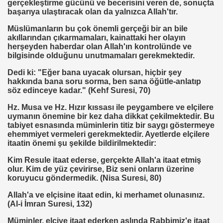
gerçekleştirme gücünü ve becerisini veren de, sonuçta
başarıya ulaştıracak olan da yalnızca Allah'tır.
Müslümanların bu çok önemli gerçeği bir an bile
Tarihi Eserleri Koruma ve Araştırma Derneği . İSTED
akıllarından çıkarmamaları, kainattaki her olayın
herşeyden haberdar olan Allah'ın kontrolünde ve
sını NASIL kazanabilirim
bilgisinde olduğunu unutmamaları gerekmektedir.
VETİNİ BAĞIŞ YAPTI
Dedi ki: "Eğer bana uyacak olursan, hiçbir şey
hakkında bana soru sorma, ben sana öğütle-anlatıp
söz edinceye kadar." (Kehf Suresi, 70)
İN PURSA
Hz. Musa ve Hz. Hızır kıssası ile peygambere ve elçilere
TTI
uymanın önemine bir kez daha dikkat çekilmektedir. Bu
tabiyet esnasında müminlerin titiz bir saygı göstermeye
ehemmiyet vermeleri gerekmektedir. Ayetlerde elçilere
SUÇ OLURMU .PROF.DR.ONUR HAMZAOĞLU
itaatin önemi şu şekilde bildirilmektedir:
NASIL ÖLÜYOR
Kim Resule itaat ederse, gerçekte Allah'a itaat etmiş
olur. Kim de yüz çevirirse, Biz seni onların üzerine
ERVET BELİRLİ ELLERDE TOPLANMAMALI
koruyucu göndermedik. (Nisa Suresi, 80)
Allah'a ve elçisine itaat edin, ki merhamet olunasınız.
(Al-i İmran Suresi, 132)
ADAN MÜSLÜMANLAR
Müminler, elçiye itaat ederken aslında Rabbimiz'e itaat