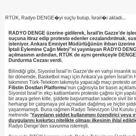
se) -Engellenen Mühendis !!!
RTÜK, Radyo DENGE�yi suçlu bulup, İsrail�i akladı...
İ.M.D.E.S. Halal Food
RADYO DENGE üzerine gidilerek, İsrail’in Gazze’de işled
suçuna itiraz edip protesto edenler cezalandırılmak, su
isteniyor.
Ankara Emniyet Müdürlüğünün ihbarı üzerine “
İptali Eylemine Çağrı Metni”ni yayınlayan RADYO DEN
RNEĞİ AS-DER.
açılmasının ardından, RTÜK de aynı gerekçeyle DENG
Durdurma Cezası verdi.
Jİ
Bilindiği gibi, Siyonist İsrail’in Gazze’de en vahşi insanlık s
bir dönemde, Basketbol maçı için Ankara’ya gelen İsrail’in
takımının Türk-Telekom takımıyla yapacağı maçı protesto 
Filistin Dostları Platformu
’nun çağrısıyla bir basın açıklama
OLOJİ TARİHİ MÜZESİ
Siyonist İsrail’in ırkçı katliamlarını protesto çağrısı için yap
bir araya gelen kitle, şiddete başvurmadan sadece sivil bir 
herhangi bir çatışmaya yol açmadan dağılmış ve hiçbir şidde
yaşanmamıştı. Buna rağmen Radyo Televizyon Üst Kurulu y
metninde “
Yayınların şiddet kullanımını özendirici veya ır
duygularını kışkırtıcı nitelikte olması ilkesinin ihlal edild
Radyo Denge’den savunma istemişti.