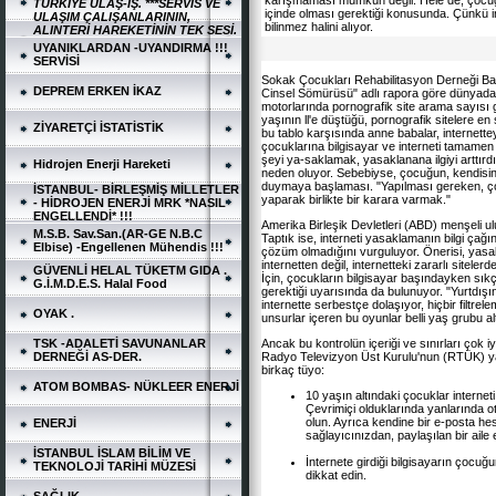
karışmaması mümkün değil. Hele de, çocuğun
TÜRKİYE ULAŞ-İŞ. ***SERVİS VE
içinde olması gerektiği konusunda. Çünkü int
ULAŞIM ÇALIŞANLARININ,
bilinmez halini alıyor.
ALINTERİ HAREKETİNİN TEK SESİ.
UYANIKLARDAN -UYANDIRMA !!!
SERVİSİ
Sokak Çocukları Rehabilitasyon Derneği Ba
DEPREM ERKEN İKAZ
Cinsel Sömürüsü" adlı rapora göre dünyadak
motorlarında pornografik site arama sayısı g
yaşının ll'e düştüğü, pornografik sitelere en 
ZİYARETÇİ İSTATİSTİK
bu tablo karşısında anne babalar, internettey
çocuklarına bilgisayar ve interneti tamame
şeyi ya-saklamak, yasaklanana ilgiyi arttır
Hidrojen Enerji Hareketi
neden oluyor. Sebebiyse, çocuğun, kendisin
duymaya başlaması. "Yapılması gereken, çocu
İSTANBUL- BİRLEŞMİŞ MİLLETLER
yaparak birlikte bir karara varmak."
- HİDROJEN ENERJİ MRK *NASIL
ENGELLENDİ* !!!
Amerika Birleşik Devletleri (ABD) menşeli ul
M.S.B. Sav.San.(AR-GE N.B.C
Taptık ise, interneti yasaklamanın bilgi çağ
Elbise) -Engellenen Mühendis !!!
çözüm olmadığını vurguluyor. Önerisi, yasak
internetten değil, internetteki zararlı site
GÜVENLİ HELAL TÜKETM GIDA .
İçin, çocukların bilgisayar başındayken sık
G.İ.M.D.E.S. Halal Food
gerektiği uyarısında da bulunuyor. "Yurtdışı
internette serbestçe dolaşıyor, hiçbir filtre
OYAK .
unsurlar içeren bu oyunlar belli yaş grubu al
TSK -ADALETİ SAVUNANLAR
Ancak bu kontrolün içeriği ve sınırları çok iyi
DERNEĞİ AS-DER.
Radyo Televizyon Üst Kurulu'nun (RTÜK) yaş
birkaç tüyo:
ATOM BOMBAS- NÜKLEER ENERJİ
10 yaşın altındaki çocuklar interne
Çevrimiçi olduklarında yanlarında otu
olun. Ayrıca kendine bir e-posta he
ENERJİ
sağlayıcınızdan, paylaşılan bir aile
İSTANBUL İSLAM BİLİM VE
İnternete girdiği bilgisayarın çocuğ
TEKNOLOJİ TARİHİ MÜZESİ
dikkat edin.