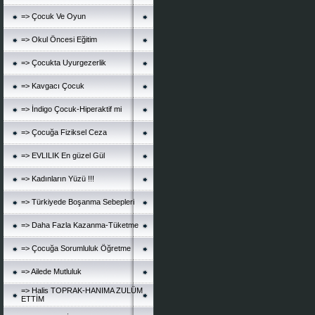
=> Çocuk Ve Oyun
=> Okul Öncesi Eğitim
=> Çocukta Uyurgezerlik
=> Kavgacı Çocuk
=> İndigo Çocuk-Hiperaktif mi
=> Çocuğa Fiziksel Ceza
=> EVLILIK En güzel Gül
=> Kadınların Yüzü !!!
=> Türkiyede Boşanma Sebepleri
=> Daha Fazla Kazanma-Tüketme
=> Çocuğa Sorumluluk Öğretme
=> Ailede Mutluluk
=> Halis TOPRAK-HANIMA ZULÜM
ETTİM