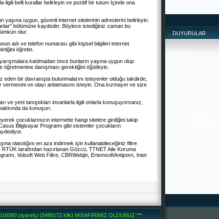
a ilgili belli kurallar belirleyin ve pozitif bir tutum İçinde ona
yaşına uygun, güvenli internet sitelerinin adreslerini belirleyin.
ılanlar" bölümüne kaydedin. Böylece istediğiniz zaman bu
mümkün olur.
DUYURULAR
nun adı ve telefon numarası gibi kişisel bilgileri internet
iğini öğretin.
ve yarışmalara katılmadan önce bunların yaşına uygun olup
 öğretmenine danışması gerektiğini öğütleyin.
ız eden bir davranışta bulunmalarını isteyenler olduğu takdirde,
 vermesini ve olayı anlatmasını isteyin. Ona kızmayın ve size
SİZDEN ,
 ve yeni tanıştıkları insanlarla ilgili onlarla konuşuyorsanız,
İYİLERDİR. 
i hakkında da konuşun.
PAYLAŞTIKÇA 
--------------
erek çocuklarınızın internette hangi sitelere girdiğini takip
-------
, Casus Bilgisayar Programı gibi sistemler çocukların
aydediyor.
şma olasılığını en aza indirmek için kullanabileceğiniz filtre
r: RTÜK tarafından hazırlanan Gözcü, TTNET Aile Koruma
ogramı, Volsoft Web Filtre, CBRWebjin, ErtemsoftAntiporn, Inter
6060 ziyaretçi (5489172 klik) MİSAFİRİMİZ OLDUNUZ ***