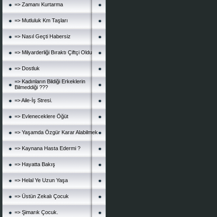
=> Zamanı Kurtarma
=> Mutluluk Km Taşları
=> Nasıl Geçti Habersiz
=> Milyarderliği Bıraktı Çiftçi Oldu
=> Dostluk
=> Kadınların Bildiği Erkeklerin
Bilmeddiği ???
=> Aile-İş Stresi.
=> Evleneceklere Öğüt
=> Yaşamda Özgür Karar Alabilmek
=> Kaynana Hasta Edermi ?
=> Hayatta Bakış
=> Helal Ye Uzun Yaşa
=> Üstün Zekalı Çocuk
=> Şimarık Çocuk.