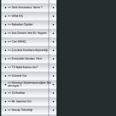
=> Sizin Korumanız Varmı ?
=> Vefalı EŞ
=> Babadan Ögütler
=> Son Dönem Yeni Ev Yaşamı
=> Can KIRAÇ
=> Çocukta Kumbara Alışkanlığı
=> Evinizdeki Seraları Yıkın
=> TV Aptal Kutusu mu?
=> Güvenli Yüz
=> Kimseye Söylemeyeceğine Söz
Vermiştin ?
=> 10 Anahtar
=> Bir Japonun Evi
=> Sincap Tekerleği