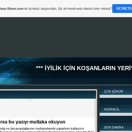
ÜCRETSI
ava-Sitem.com
ile ücretsiz oluşturuldu. Siz de kendi web sitenizi ister misiniz?
*** İYİLİK İÇİN KOŞANLARIN YERİ*
ÇOK ŞÜKÜR
HIZIRACİL
orsa bu yazıyı mutlaka okuyun
SON DAKİKA
antaj ve dezavantajlarının muhasebesini yaparken kafanızın