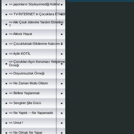
=> japonların Söyleyemediği Kelime
=> TV-İNTERNET in Çocuklara ETKİSİ
=> Aile Çouk ödevine Yardım Etmelimi
?
=> Ailesiz Hayat
=> Çocukluktaki Etkilenme Kalıcımı ?
=> Aylin KOTİL
=> Çocukları Aşırı Korumacı Yetiştirme
Örneği
=> Doyumsuzluk Örneği
=> Ne Zaman Mutlu Oldum
=> Birlikte Yaşlanmak
=> Sevginin Şifa Gücü
=> Ne Yaptık ---Ne Yapamadık
=> Umut !
=> Ne Olmak Ne Yapar