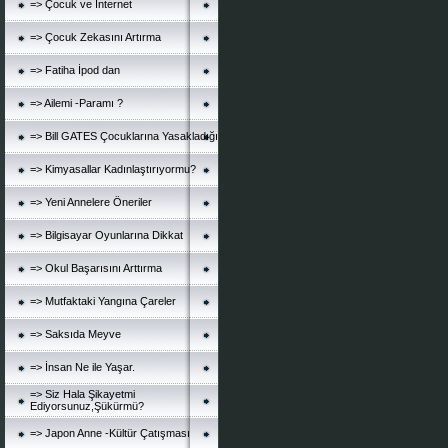
=> Çocuk ve İnternet
=> Çocuk Zekasını Artırma
=> Fatiha İpod dan
=> Ailemi -Paramı ?
=> Bill GATES Çocuklarına Yasakladığı
=> Kimyasallar Kadınlaştırıyormu?
=> Yeni Annelere Öneriler
=> Bilgisayar Oyunlarına Dikkat
=> Okul Başarısını Arttırma
=> Mutfaktaki Yangına Çareler
=> Saksıda Meyve
=> İnsan Ne ile Yaşar.
=> Siz Hala Şikayetmi
Ediyorsunuz,Şükürmü?
=> Japon Anne -Kültür Çatışması