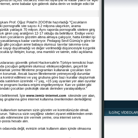
uzun uçsuz bucaksız internet diyarıyla ne kadar yakın bir ilişki
ernet, anne babalar için giderek daha derin ve tedirgin edici bir
şkanı Prof. Oğuz Polat'm 2OO8'de hazırladığı "Çocukların
i pornografik site sayısı 4.2 milyona ulaşırken, arama
ünlük yaklaşık 70 milyon. Aynı raporda pornografik sitelere giriş
sık giren yaş aralığının 12-17 olduğu da belirtiliyor. Endişe verici
ken çocuklarını gözetim altına almaya çalışıyor, hatta kimileri işi
n yasaklamaya kadar vardırıyor. Pedagog Sevil Gümüş'e göre bir
dığı gibi çocuğun anne babaya olumsuz tavırlar takınma-sına
*
e saygı duyulmadığı ve değer verilmediği düşüncesiyle kızgınlık
kla iyi İletişim; kurup, ona mantıklı ve tatmin, edici açıklama
uslararası güvenlik şirketi Hackersafe'in Türkiye temsilcisi İnan
ında çocuğun gelişimini olumsuz etkileyeceğinden, geçerli bir
lamak yerine filtreleme programları kullanarak çocukları tüm
lerden korumak. Ancak bazen filtrelemenin yetmeyeceği durumlar
ça kontrol edilmesi ve yaş grubuna göre bazı kurallar oluşturmak
nda satılırken üzerinde +7 yaş, +15 yaş uyarılan yer alan oyunlar
leme programı bunlara erişimi engelleyemiyor. Kan ve şiddet gibi
tındaki çocukları psikolojik olarak derinden yaralayabiliyor."
 belirlenmeli. İşte
www.temiz-internet.com
sitesinde yer alan,
 gruplarına göre internet kullanma önerilerinden derlediğimiz
ti kullanırken tamamen sizin gözetim ve kontrolünüzde olmalı.
İLGİNÇ VİDEOLAR
run. Yalnızca sizin seçtiğiniz siteleri ziyaret ettiklerinden emin
sabı edinmesine izin vermek yerine, ona internet servis
 e-posta hesabı alın.
un odasında değil, evinizin ortak kullanım alanı içinde olmasına