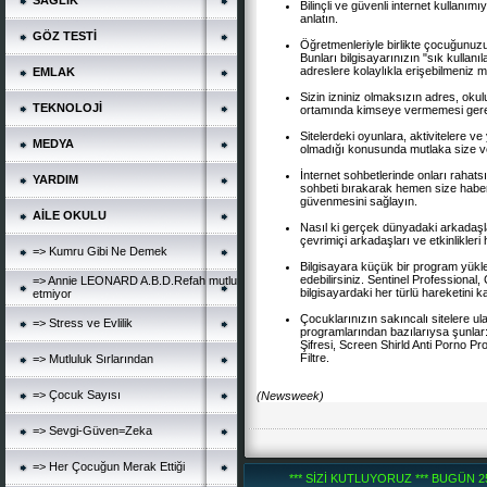
SAĞLIK
Bilinçli ve güvenli internet kullanımıyl
anlatın.
GÖZ TESTİ
Öğretmenleriyle birlikte çocuğunuzun 
Bunları bilgisayarınızın "sık kullan
adreslere kolaylıkla erişebilmeniz 
EMLAK
Sizin izniniz olmaksızın adres, okulu
TEKNOLOJİ
ortamında kimseye vermemesi gerekt
Sitelerdeki oyunlara, aktivitelere 
MEDYA
olmadığı konusunda mutlaka size ve
İnternet sohbetlerinde onları rahats
YARDIM
sohbeti bırakarak hemen size haber
güvenmesini sağlayın.
AİLE OKULU
Nasıl ki gerçek dünyadaki arkadaşları
çevrimiçi arkadaşları ve etkinlikler
=> Kumru Gibi Ne Demek
Bilgisayara küçük bir program yükley
edebilirsiniz. Sentinel Professional
=> Annie LEONARD A.B.D.Refah mutlu
bilgisayardaki her türlü hareketini k
etmiyor
Çocuklarınızın sakıncalı sitelere ula
=> Stress ve Evlilik
programlarından bazılarıysa şunla
Şifresi, Screen Shirld Anti Porno Pr
Filtre.
=> Mutluluk Sırlarından
=> Çocuk Sayısı
(Newsweek)
=> Sevgi-Güven=Zeka
=> Her Çocuğun Merak Ettiği
*** SİZİ KUTLUYORUZ *** BUGÜN 251