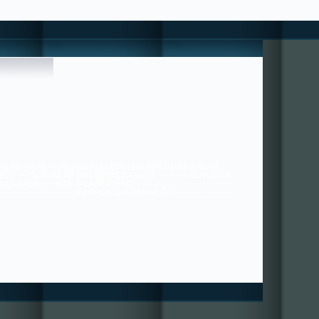
 HİÇBİR ÜCRET-KARŞILIK BEKLEMEYENLERE UYUN , ONLAR ;
36/21 ---- SORUNLAR PAYLAŞTIKÇA AZALIR ---- ++++ MUTLULUK
ÇOĞALIR+++ BİZE YAZABİLİRSİNİZ. ---------------------------------
---------------------------- HIZIRACİL DANIŞMANLIĞI ---------------------
----------------------------------------------- tugra113@gmail.com
SAYGILARIMIZLA.