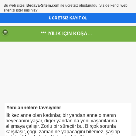
Bu web sitesi
Bedava-Sitem.com
ile ücretsiz oluşturuldu. Siz de kendi web
sitenizi ister misiniz?
ÜCRETSIZ KAYIT OL
*** İYİLİK İÇİN KOŞANLARIN YERİ***
RKİYE ULAŞ-İŞ. ***SERVİS VE ULAŞIM ÇALIŞANLARININ, 
 SERVİSİ
Yeni annelere tavsiyeler
İlk kez anne olan kadınlar, bir yandan anne olmanın
heyecanını yaşar, diğer yandan da yeni yaşamlarına
alışmaya çalışır. Zorlu bir süreçtir bu. Birçok sorunla
karşılaşır, çoğu zaman ne yapacağını bilemez, şaşırıp
R - HİDROJEN ENERJİ MRK *NASIL ENGELLENDİ* !!!