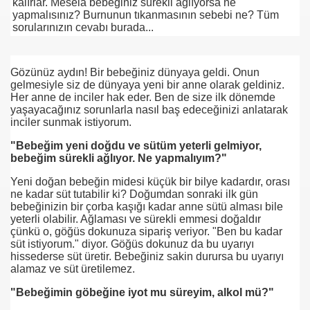
kalırlar. Mesela bebeğiniz sürekli ağlıyorsa ne
yapmalısınız? Burnunun tıkanmasının sebebi ne? Tüm
sorularınızın cevabı burada...
se) -Engellenen Mühendis !!!
İ.M.D.E.S. Halal Food
Gözünüz aydın! Bir bebeğiniz dünyaya geldi. Onun
gelmesiyle siz de dünyaya yeni bir anne olarak geldiniz.
Her anne de inciler hak eder. Ben de size ilk dönemde
yaşayacağınız sorunlarla nasıl baş edeceğinizi anlatarak
RNEĞİ AS-DER.
inciler sunmak istiyorum.
"Bebeğim yeni doğdu ve sütüm yeterli gelmiyor,
Jİ
bebeğim sürekli ağlıyor. Ne yapmalıyım?"
Yeni doğan bebeğin midesi küçük bir bilye kadardır, orası
ne kadar süt tutabilir ki? Doğumdan sonraki ilk gün
OLOJİ TARİHİ MÜZESİ
bebeğinizin bir çorba kaşığı kadar anne sütü alması bile
yeterli olabilir. Ağlaması ve sürekli emmesi doğaldır
çünkü o, göğüs dokunuza sipariş veriyor. "Ben bu kadar
süt istiyorum." diyor. Göğüs dokunuz da bu uyarıyı
hissederse süt üretir. Bebeğiniz sakin durursa bu uyarıyı
alamaz ve süt üretilemez.
"Bebeğimin göbeğine iyot mu süreyim, alkol mü?"