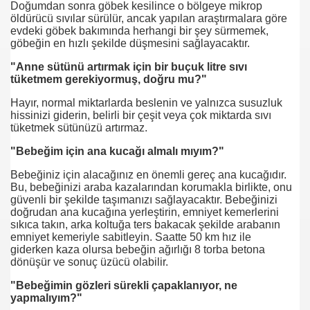
Doğumdan sonra göbek kesilince o bölgeye mikrop
öldürücü sıvılar sürülür, ancak yapılan araştırmalara göre
evdeki göbek bakımında herhangi bir şey sürmemek,
göbeğin en hızlı şekilde düşmesini sağlayacaktır.
"Anne sütünü artırmak için bir buçuk litre sıvı
tüketmem gerekiyormuş, doğru mu?"
Hayır, normal miktarlarda beslenin ve yalnızca susuzluk
hissinizi giderin, belirli bir çeşit veya çok miktarda sıvı
tüketmek sütünüzü artırmaz.
"Bebeğim için ana kucağı almalı mıyım?"
utlu etmiyor
Bebeğiniz için alacağınız en önemli gereç ana kucağıdır.
Bu, bebeğinizi araba kazalarından korumakla birlikte, onu
güvenli bir şekilde taşımanızı sağlayacaktır. Bebeğinizi
doğrudan ana kucağına yerleştirin, emniyet kemerlerini
sıkıca takın, arka koltuğa ters bakacak şekilde arabanın
emniyet kemeriyle sabitleyin. Saatte 50 km hız ile
giderken kaza olursa bebeğin ağırlığı 8 torba betona
dönüşür ve sonuç üzücü olabilir.
"Bebeğimin gözleri sürekli çapaklanıyor, ne
yapmalıyım?"