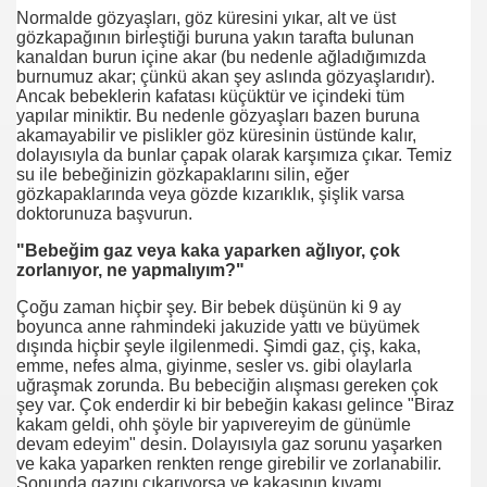
Normalde gözyaşları, göz küresini yıkar, alt ve üst
gözkapağının birleştiği buruna yakın tarafta bulunan
me
kanaldan burun içine akar (bu nedenle ağladığımızda
burnumuz akar; çünkü akan şey aslında gözyaşlarıdır).
KİSİ
Ancak bebeklerin kafatası küçüktür ve içindeki tüm
yapılar miniktir. Bu nedenle gözyaşları bazen buruna
limi ?
akamayabilir ve pislikler göz küresinin üstünde kalır,
dolayısıyla da bunlar çapak olarak karşımıza çıkar. Temiz
su ile bebeğinizin gözkapaklarını silin, eğer
gözkapaklarında veya gözde kızarıklık, şişlik varsa
doktorunuza başvurun.
ı ?
"Bebeğim gaz veya kaka yaparken ağlıyor, çok
zorlanıyor, ne yapmalıyım?"
Çoğu zaman hiçbir şey. Bir bebek düşünün ki 9 ay
tirme Örneği
boyunca anne rahmindeki jakuzide yattı ve büyümek
dışında hiçbir şeyle ilgilenmedi. Şimdi gaz, çiş, kaka,
emme, nefes alma, giyinme, sesler vs. gibi olaylarla
uğraşmak zorunda. Bu bebeciğin alışması gereken çok
şey var. Çok enderdir ki bir bebeğin kakası gelince "Biraz
kakam geldi, ohh şöyle bir yapıvereyim de günümle
devam edeyim" desin. Dolayısıyla gaz sorunu yaşarken
ve kaka yaparken renkten renge girebilir ve zorlanabilir.
Sonunda gazını çıkarıyorsa ve kakasının kıvamı