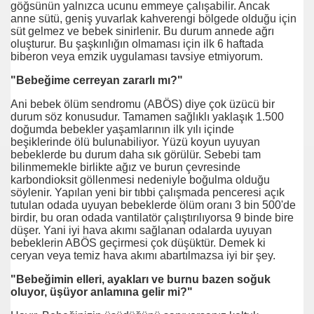
göğsünün yalnızca ucunu emmeye çalışabilir. Ancak
anne sütü, geniş yuvarlak kahverengi bölgede olduğu için
süt gelmez ve bebek sinirlenir. Bu durum annede ağrı
oluşturur. Bu şaşkınlığın olmaması için ilk 6 haftada
biberon veya emzik uygulaması tavsiye etmiyorum.
"Bebeğime cerreyan zararlı mı?"
 Vermiştin ?
Ani bebek ölüm sendromu (ABÖS) diye çok üzücü bir
durum söz konusudur. Tamamen sağlıklı yaklaşık 1.500
doğumda bebekler yaşamlarının ilk yılı içinde
beşiklerinde ölü bulunabiliyor. Yüzü koyun uyuyan
bebeklerde bu durum daha sık görülür. Sebebi tam
bilinmemekle birlikte ağız ve burun çevresinde
karbondioksit göllenmesi nedeniyle boğulma olduğu
söylenir. Yapılan yeni bir tıbbi çalışmada penceresi açık
tutulan odada uyuyan bebeklerde ölüm oranı 3 bin 500'de
birdir, bu oran odada vantilatör çalıştırılıyorsa 9 binde bire
düşer. Yani iyi hava akımı sağlanan odalarda uyuyan
bebeklerin ABÖS geçirmesi çok düşüktür. Demek ki
ceryan veya temiz hava akımı abartılmazsa iyi bir şey.
"Bebeğimin elleri, ayakları ve burnu bazen soğuk
oluyor, üşüyor anlamına gelir mi?"