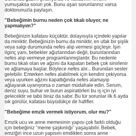
yumuşaksa sorun yok. Bunu aşan sorunlarınız varsa
doktorunuzla paylaşın.
"Bebeğimin burnu neden çok tıkalı oluyor, ne
yapmalıyım?"
Bebeğinizin kafatası küçüktür, dolayısıyla içindeki yapılar
da miniktir. Bebeğinizin burnu da miniktir, en ufak bir şişlik
veya salgı durumunda nefes alıp vermesi güçleşir. İşin
ilginç yanı, bebekler ağızlarından değil, burunlarından
nefes alıp vermeye programlanmışlardır. Bu nedenle
burnu tıkalı olan ve ağzını da kapatan bebek çok sinirlenir
ve ağlamaya başlar. Böylece nefes alır... Burundan sesler
gelebilir. Emerken nefes alabilmek için kendini çekiyorsa
veya uyurken ağzını kapattığında nefes alamayıp
ağlayarak uyanıyorsa o zaman müdahale edin. Serum,
deniz suyu, buhar ve burun aspiratörleri bu iş için iyi
gelecektir ve tabii biraz da sabır. Bu tür sorunlar ilk 6 ayda
sık görülür, kafatası büyüdükçe de hafifler.
"Bebeğime emzik vermek istiyorum, olur mu?"
Emzik ucu ve anne memesinin yapısı çok farklı olduğu
için bebeğiniz "meme şaşkınlığı" yaşayabilir. Bebek,
emziğin ince uzun yapısını emdikten sonra anne